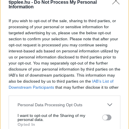
tipplee.hu -
Do Not Process My Personal
Information
If you wish to opt-out of the sale, sharing to third parties, or
processing of your personal or sensitive information for
targeted advertising by us, please use the below opt-out
section to confirm your selection. Please note that after your
opt-out request is processed you may continue seeing
A Feldolgozott Élelmiszerek Nagy
interest-based ads based on personal information utilized by
Tévedése
us or personal information disclosed to third parties prior to
your opt-out. You may separately opt-out of the further
Iratkozz fel a Slatest hírlevelére, hogy naponta
disclosure of your personal information by third parties on the
megkapd a legélesebb elemzéseket, kritikákat és
IAB’s list of downstream participants. This information may
tanácsokat! Az ultra-feldolgozott élelmiszerek (UPF)
also be disclosed by us to third parties on the
IAB’s List of
manapság az egyik legnagyobb mumusnak
Downstream Participants
that may further disclose it to other
számítanak, de
third parties.
Rooby
augusztus 6, 2026
Personal Data Processing Opt Outs
I want to opt-out of the Sharing of my
personal data.
Opted In