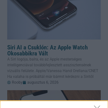
Siri AI a Csuklón: Az Apple Watch
Okosabbikra Vált
A Siri logója, balra, és az Apple mesterséges
intelligenciával továbbfejlesztett asszisztensének
vizuális felülete. Apple/Vanessa Hand Orellana/CNET
Ha valaha is próbáltál már bármit kérdezni a Siritől
Rooby
augusztus 6, 2026