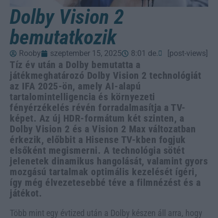
Dolby Vision 2
bemutatkozik
Rooby
szeptember 15, 2025
8:01 de.
[post-views]
Tíz év után a Dolby bemutatta a
játékmeghatározó Dolby Vision 2 technológiát
az IFA 2025-ön, amely AI-alapú
tartalomintelligencia és környezeti
fényérzékelés révén forradalmasítja a TV-
képet. Az új HDR-formátum két szinten, a
Dolby Vision 2 és a Vision 2 Max változatban
érkezik, előbbit a Hisense TV-kben fogjuk
elsőként megismerni. A technológia sötét
jelenetek dinamikus hangolását, valamint gyors
mozgású tartalmak optimális kezelését ígéri,
így még élvezetesebbé téve a filmnézést és a
játékot.
Több mint egy évtized után a Dolby készen áll arra, hogy