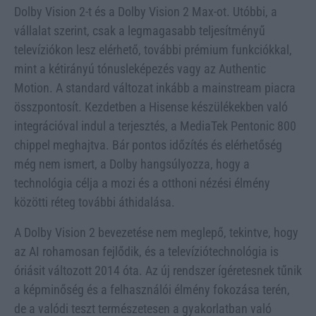
Dolby Vision 2-t és a Dolby Vision 2 Max-ot. Utóbbi, a
vállalat szerint, csak a legmagasabb teljesítményű
televíziókon lesz elérhető, további prémium funkciókkal,
mint a kétirányú tónusleképezés vagy az Authentic
Motion. A standard változat inkább a mainstream piacra
összpontosít. Kezdetben a Hisense készülékekben való
integrációval indul a terjesztés, a MediaTek Pentonic 800
chippel meghajtva. Bár pontos időzítés és elérhetőség
még nem ismert, a Dolby hangsúlyozza, hogy a
technológia célja a mozi és a otthoni nézési élmény
közötti réteg további áthidalása.
A Dolby Vision 2 bevezetése nem meglepő, tekintve, hogy
az AI rohamosan fejlődik, és a televíziótechnológia is
óriásit változott 2014 óta. Az új rendszer ígéretesnek tűnik
a képminőség és a felhasználói élmény fokozása terén,
de a valódi teszt természetesen a gyakorlatban való