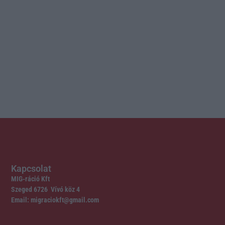
Kapcsolat
MIG-ráció Kft
Szeged 6726 Vívó köz 4
Email: migraciokft@gmail.com