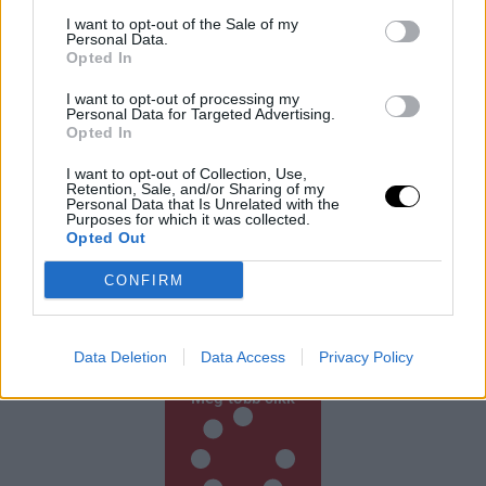
I want to opt-out of the Sale of my
Personal Data.
Opted In
I want to opt-out of processing my
Personal Data for Targeted Advertising.
Opted In
I want to opt-out of Collection, Use,
Retention, Sale, and/or Sharing of my
Védelmi Fellendülés: A Felvirágzás Új
Personal Data that Is Unrelated with the
Forrása
Purposes for which it was collected.
Opted Out
Japán kormánya új védelmi fehér könyvében nem
csupán az ország védelmeként, hanem a gazdasági
CONFIRM
növekedés motorjaként is beállítja a katonai
fejlesztéseket. A dokumentum szerint a
Rooby
augusztus 6, 2026
Data Deletion
Data Access
Privacy Policy
Még több cikk