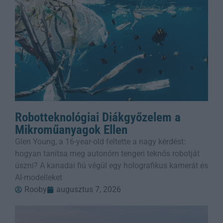
Robotteknológiai Diákgyőzelem a
Mikroműanyagok Ellen
Glen Young, a 16-year-old feltette a nagy kérdést:
hogyan tanítsa meg autonóm tengeri teknős robotját
úszni? A kanadai fiú végül egy holografikus kamerát és
AI-modelleket
Rooby
augusztus 7, 2026