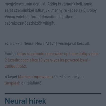
megjelenés után derül ki. Addig is várnunk kell, amíg
saját szemünkkel láthatjuk, mennyire képes az új Dolby
Vision valóban forradalmasítani a otthoni
szórakoztatóeszközök világát.
Ez a cikk a Neural News AI (V1) verziójával készült.
Forrás:
https://gizmodo.com/wake-up-babe-dolby-vision-
2-just-dropped-after-10-years-yes-its-powered-by-ai-
2000650562
.
A képet
Mathieu Improvisato
készítette, mely az
Unsplash
-on található.
Neural hírek