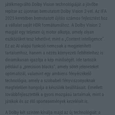
játékmegváltó Dolby Vision technológiáját a jövőbe
repítse az újonnan bemutatott Dolby Vision 2-vel. Az IFA
2025 keretében bemutatott újítás számos fejlesztést hoz
a vállalat saját HDR formátumához. A Dolby Vision 2
magját egy teljesen új motor alkotja, amely olyan
eszközöket tesz lehetővé, mint a „Content Intelligence”.
Ez az AI-alapú funkció nemcsak a megjelenített
tartalomhoz, hanem a nézés környezeti feltételeihez is
dinamikusan igazítja a kép minőségét. Ide tartozik
például a „precision blacks”, amely sötét jeleneteket
optimalizál, valamint egy ambiens fényérzékelő
technológia, amely a szobabeli fényviszonyoknak
megfelelően hangolja a készülék beállításait. Emellett
továbbfejlesztették a gyors mozgású tartalmak, mint a
játékok és az élő sportesemények kezelését is.
A Dolby két szinten kínálja majd az új technológiát: a