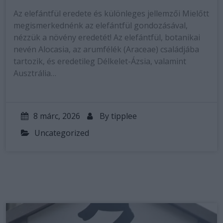
Az elefántfül eredete és különleges jellemzői Mielőtt
megismerkednénk az elefántfül gondozásával,
nézzük a növény eredetét! Az elefántfül, botanikai
nevén Alocasia, az arumfélék (Araceae) családjába
tartozik, és eredetileg Délkelet-Ázsia, valamint
Ausztrália…
8 márc, 2026
By
tipplee
Uncategorized