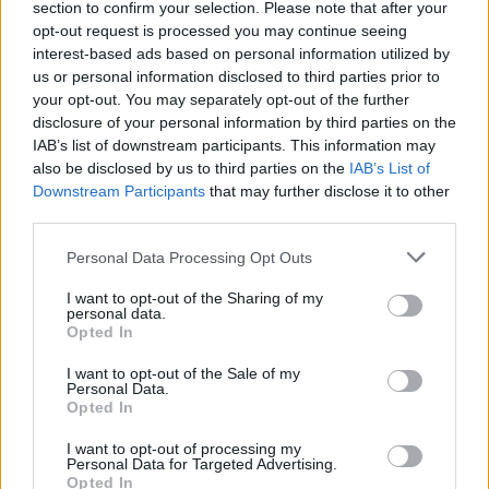
section to confirm your selection. Please note that after your
opt-out request is processed you may continue seeing
interest-based ads based on personal information utilized by
us or personal information disclosed to third parties prior to
your opt-out. You may separately opt-out of the further
disclosure of your personal information by third parties on the
IAB’s list of downstream participants. This information may
also be disclosed by us to third parties on the
IAB’s List of
Magyar blokád az uniós
Downstream Participants
that may further disclose it to other
szankciók és ukrán segélyek
third parties.
útján
Personal Data Processing Opt Outs
A cikk hangos változata mesterséges intelligencia
I want to opt-out of the Sharing of my
alapú technológiával készült. Előfordulhatnak
personal data.
Opted In
kiejtési hibák. Partnereinkkel együttműködve
folyamatosan felülvizsgáljuk és javítjuk az
I want to opt-out of the Sale of my
Personal Data.
eredményeket.Magyarország fenyegetőzött azzal,
Opted In
hogy megvétózza az Európai Unió Oroszország
elleni új…
I want to opt-out of processing my
Personal Data for Targeted Advertising.
Opted In