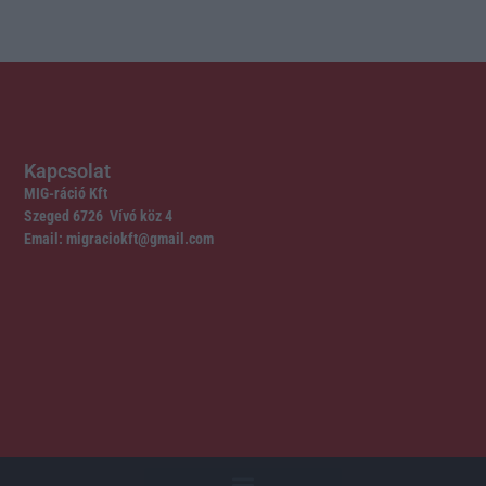
Kapcsolat
MIG-ráció Kft
Szeged 6726 Vívó köz 4
Email: migraciokft@gmail.com