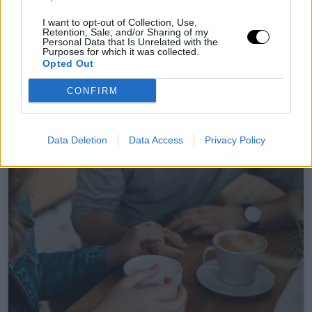
I want to opt-out of Collection, Use,
8 márc, 2026
By
Rooby
Retention, Sale, and/or Sharing of my
Personal Data that Is Unrelated with the
Purposes for which it was collected.
Neural Hírek
Opted Out
CONFIRM
Data Deletion
Data Access
Privacy Policy