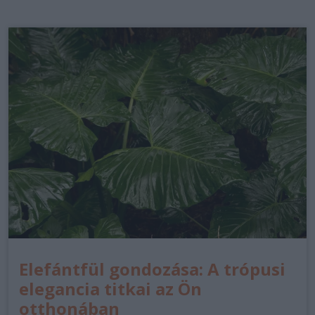
Elefántfül gondozása: A trópusi
elegancia titkai az Ön
otthonában