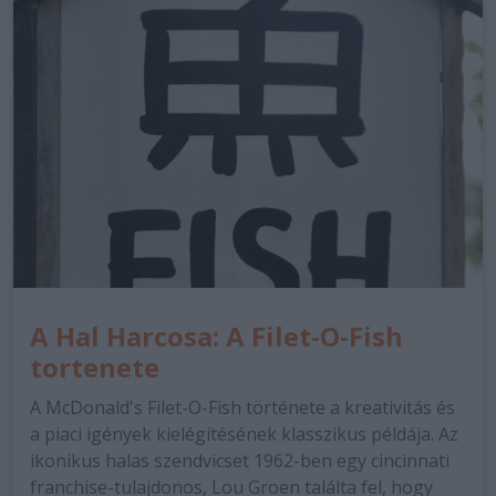
A Hal Harcosa: A Filet-O-Fish
tortenete
A McDonald's Filet-O-Fish története a kreativitás és
a piaci igények kielégítésének klasszikus példája. Az
ikonikus halas szendvicset 1962-ben egy cincinnati
franchise-tulajdonos, Lou Groen találta fel, hogy