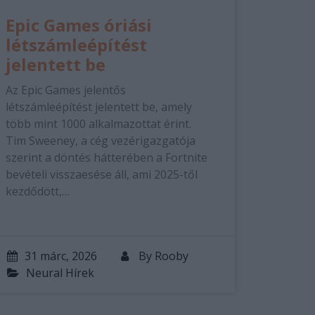
Epic Games óriási
létszámleépítést
jelentett be
Az Epic Games jelentős
létszámleépítést jelentett be, amely
több mint 1000 alkalmazottat érint.
Tim Sweeney, a cég vezérigazgatója
szerint a döntés hátterében a Fortnite
bevételi visszaesése áll, ami 2025-től
kezdődött,…
31 márc, 2026
By
Rooby
Neural Hírek