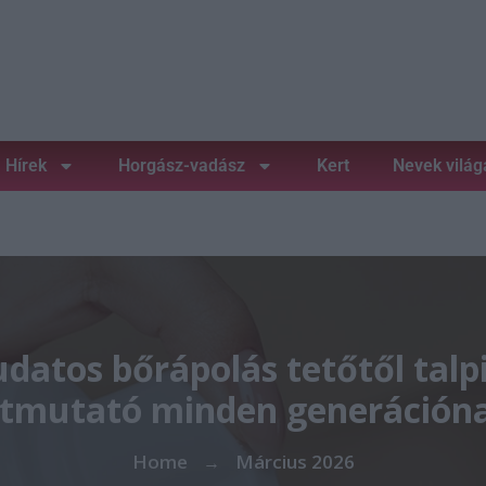
Hírek
Horgász-vadász
Kert
Nevek világ
datos bőrápolás tetőtől talp
tmutató minden generáción
Home
Március 2026
→