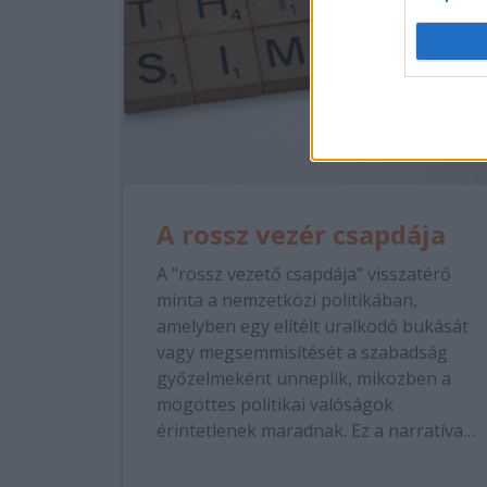
A rossz vezér csapdája
A "rossz vezető csapdája" visszatérő
minta a nemzetközi politikában,
amelyben egy elítélt uralkodó bukását
vagy megsemmisítését a szabadság
győzelmeként ünneplik, miközben a
mögöttes politikai valóságok
érintetlenek maradnak. Ez a narratíva…