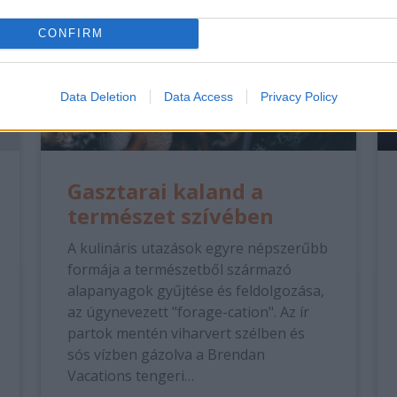
CONFIRM
Data Deletion
Data Access
Privacy Policy
Gasztarai kaland a
természet szívében
A kulináris utazások egyre népszerűbb
formája a természetből származó
alapanyagok gyűjtése és feldolgozása,
az úgynevezett "forage-cation". Az ír
partok mentén viharvert szélben és
sós vízben gázolva a Brendan
Vacations tengeri…