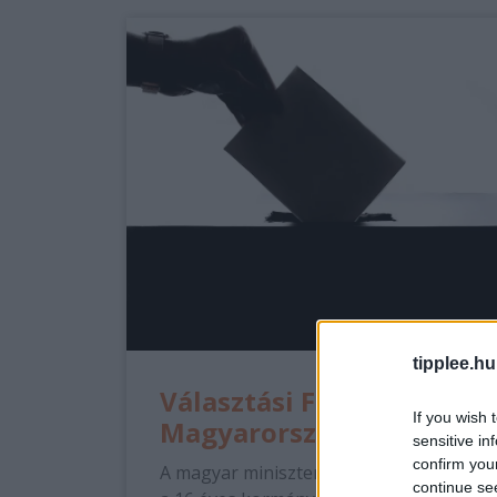
tipplee.hu
Választási Fordulat
If you wish 
Magyarországon
sensitive in
confirm you
A magyar miniszterelnök, Viktor Orbán
continue se