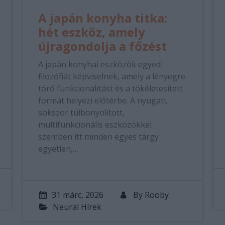
A japán konyha titka:
hét eszköz, amely
újragondolja a főzést
A japán konyhai eszközök egyedi
filozófiát képviselnek, amely a lényegre
törő funkcionalitást és a tökéletesített
formát helyezi előtérbe. A nyugati,
sokszor túlbonyolított,
multifunkcionális eszközökkel
szemben itt minden egyes tárgy
egyetlen,…
31 márc, 2026
By
Rooby
Neural Hírek