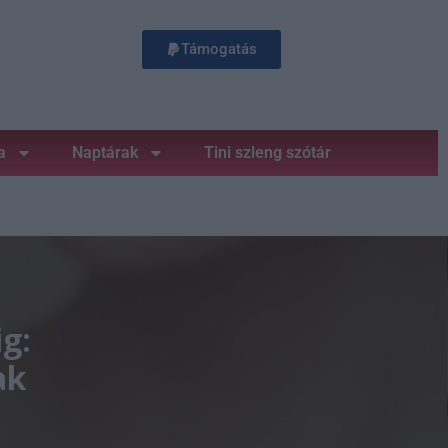
Támogatás
a
Naptárak
Tini szleng szótár
ig:
ak