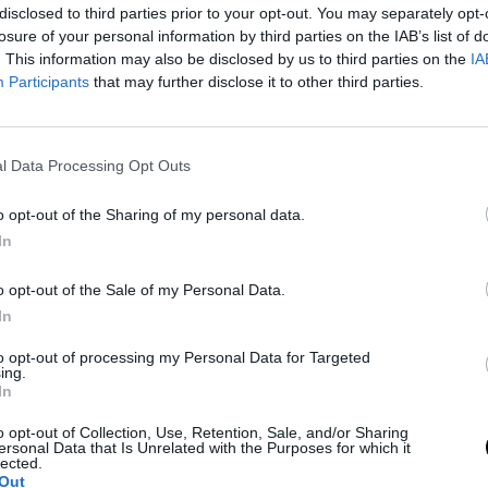
A magyar miniszterelnök, Viktor Orbán
disclosed to third parties prior to your opt-out. You may separately opt-
a budapesti CPAC konferencián
losure of your personal information by third parties on the IAB’s list of
hangsúlyozta, hogy a nyugati világ
. This information may also be disclosed by us to third parties on the
IA
Participants
that may further disclose it to other third parties.
évszázadának legnagyorsabb politikai
átalakulásán megy keresztül, melyet
Donald Trump amerikai elnök vezet.
Orbán szerint a Nyugat…
l Data Processing Opt Outs
o opt-out of the Sharing of my personal data.
In
31 márc, 2026
By
Rooby
Neural Hírek
o opt-out of the Sale of my Personal Data.
In
to opt-out of processing my Personal Data for Targeted
ing.
In
o opt-out of Collection, Use, Retention, Sale, and/or Sharing
ersonal Data that Is Unrelated with the Purposes for which it
lected.
Out