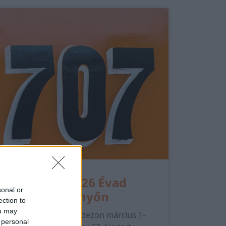
A MotoGP 2026 Évad
sonal or
Teljes Képernyőn
ection to
ou may
A 2026-os MotoGP-szezon március 1-
 personal