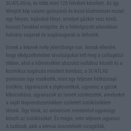
3I/ATLAS-ra, és több mint 120 felvételt készített. Az így
létrejött kép valami gyönyörűt és kissé kísértetieset mutat:
egy fényes, tojásdad fényt, amelyet gázkör vesz körül,
hosszú farokkal mögötte, és a feldolgozott adatokban
halvány sugarak és sugársugarak is láthatók.
Ennek a képnek mély jelentősége van. Annak ellenére,
hogy elképzelhetetlen távolságokat tett meg a csillagközi
térben, ahol a hőmérséklet abszolút nullához közelít és a
kozmikus sugárzás mindent bombáz, a 3I/ATLAS
pontosan úgy viselkedik, mint egy teljesen hétköznapi
üstökös. Ugyanazok a jégkeverékek, ugyanaz a gázok
kibocsátása, ugyanazok az ismert szerkezetek, amelyeket
a saját Naprendszerünkben született üstökösökben
látunk. Úgy tűnik, az univerzum mindenhol ugyanúgy
készíti az üstökösöket. És mégis, nem teljesen ugyanaz.
A tudósok, akik a kémiai összetételét vizsgálták,