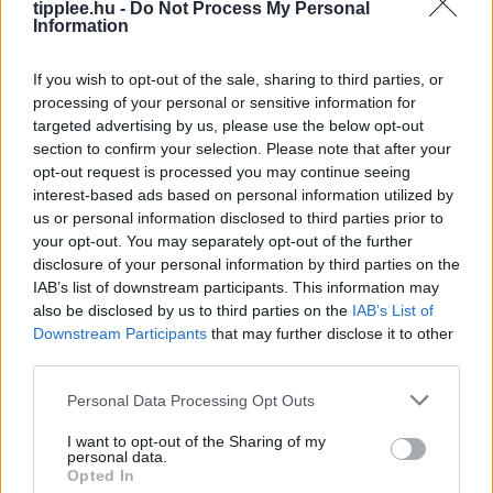
tipplee.hu -
Do Not Process My Personal
Information
Kutyaként ugráló drón, ami követ
téged – kipróbáltuk a Mondo Benit
If you wish to opt-out of the sale, sharing to third parties, or
processing of your personal or sensitive information for
Sean Hollister, a The Verge vezető szerkesztője,
targeted advertising by us, please use the below opt-out
kipróbálta a Beni nevű kétlábú robotkutyát, amely
section to confirm your selection. Please note that after your
ugrál, trükközik, és stabil 4K-ban követi a gazdáját. A
opt-out request is processed you may continue seeing
körülbelül 600
interest-based ads based on personal information utilized by
Rooby
augusztus 7, 2026
us or personal information disclosed to third parties prior to
your opt-out. You may separately opt-out of the further
disclosure of your personal information by third parties on the
IAB’s list of downstream participants. This information may
also be disclosed by us to third parties on the
IAB’s List of
Downstream Participants
that may further disclose it to other
third parties.
Personal Data Processing Opt Outs
I want to opt-out of the Sharing of my
personal data.
Opted In