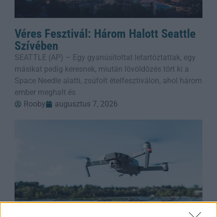
Véres Fesztivál: Három Halott Seattle
Szívében
SEATTLE (AP) – Egy gyanúsítottat letartóztattak, egy
másikat pedig keresnek, miután lövöldözés tört ki a
Space Needle alatti, zsúfolt ételfesztiválon, ahol három
ember meghalt és
Rooby
augusztus 7, 2026