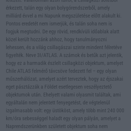
érkezett, talán egy olyan bolygórendszerből, amely
milliárd évvel a mi Napunk megszületése előtt alakult ki.
Pontos eredetét nem ismerjük, és talán soha nem is
fogjuk megtudni. De egy rövid, rendkívüli időablak alatt
közel került hozzánk ahhoz, hogy tanulmányozni
lehessen, és a világ csillagászai szinte mindent félretéve
figyelték. Neve 3I/ATLAS. A számok és betűk azt jelentik,
hogy ez a harmadik észlelt csillagközi objektum, amelyet
Chile ATLAS felmérő távcsöve fedezett fel – egy olyan
műszerhálózat, amelyet azért terveztek, hogy az éjszakai
eget pásztázzák a Földet esetlegesen veszélyeztető
objektumok után. Ehelyett valami olyasmit találtak, ami
egyáltalán nem jelentett fenyegetést, de végtelenül
izgalmasabb volt: egy üstököst, amely több mint 240 000
km/óra sebességgel haladt egy olyan pályán, amelyet a
Naprendszerünkben született objektum soha nem