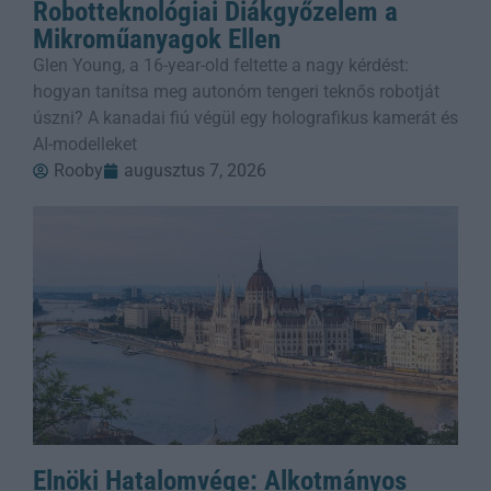
Robotteknológiai Diákgyőzelem a
Mikroműanyagok Ellen
Glen Young, a 16-year-old feltette a nagy kérdést:
hogyan tanítsa meg autonóm tengeri teknős robotját
úszni? A kanadai fiú végül egy holografikus kamerát és
AI-modelleket
Rooby
augusztus 7, 2026
Elnöki Hatalomvége: Alkotmányos