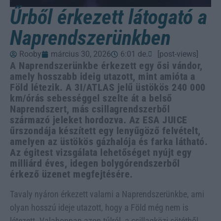
Űrből érkezett látogató a
Naprendszerünkben
Rooby
március 30, 2026
6:01 de.
[post-views]
A Naprendszerünkbe érkezett egy ősi vándor,
amely hosszabb ideig utazott, mint amióta a
Föld létezik. A 3I/ATLAS jelű üstökös 240 000
km/órás sebességgel szelte át a belső
Naprendszert, más csillagrendszerből
származó jeleket hordozva. Az ESA JUICE
űrszondája készített egy lenyűgöző felvételt,
amelyen az üstökös gázhalója és farka látható.
Az égitest vizsgálata lehetőséget nyújt egy
milliárd éves, idegen bolygórendszerből
érkező üzenet megfejtésére.
Tavaly nyáron érkezett valami a Naprendszerünkbe, ami
olyan hosszú ideje utazott, hogy a Föld még nem is
létezett. Valahonnan azon túlról, a csillagközi sötétből