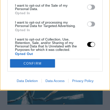
I want to opt-out of the Sale of my
Barátság és Pénz? Így Maradjatok
Personal Data.
Együtt Étkezési Döntéseknél
Opted In
A barátok minden étkezést étteremben szeretnének
I want to opt-out of processing my
lebonyolítani, ami komoly anyagi terhet jelenthet – de
Personal Data for Targeted Advertising.
Opted In
hogyan őrizd meg a kapcsolatot anélkül, hogy
tönkremennél? Ez a cikk
I want to opt-out of Collection, Use,
Rooby
augusztus 7, 2026
Retention, Sale, and/or Sharing of my
Personal Data that Is Unrelated with the
Purposes for which it was collected.
Opted Out
CONFIRM
Data Deletion
Data Access
Privacy Policy