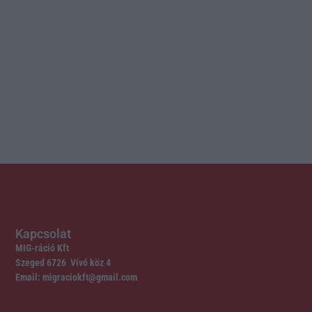
Kapcsolat
MIG-ráció Kft
Szeged 6726 Vívó köz 4
Email: migraciokft@gmail.com