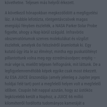
követhetne. Teljesen más helyről érkezett.
A következő hónapokban megkezdődött a megfigyelési
láz. A Hubble lefotózta, röntgentávcsövek magas
energiájú fényben észlelték, a NASA Parker Solar Probe
figyelte, ahogy a Nap körül száguld. Infravörös
obszervatóriumok szerves molekulákat és vízgőzt
észleltek, amelyek ősi felszínéről áramlottak ki. Egy
kutató úgy írta le az élményt, mintha egy puskatöltényt
pillantottunk volna meg egy ezredmásodperc erejéig –
már vége is, mielőtt teljesen felfognánk, mit láttunk. De a
legfigyelemreméltóbb képek egyike csak most érkezett.
Az ESA JUICE űrszondája (amely jelenleg a Jupiter jeges
holdjai felé tart) pont a megfelelő helyen volt a megfelelő
időben. Csupán hét nappal azután, hogy az üstökös
legközelebb került a Naphoz, a JUICE 66 millió
kilométerről fordította tudományos kameráját a