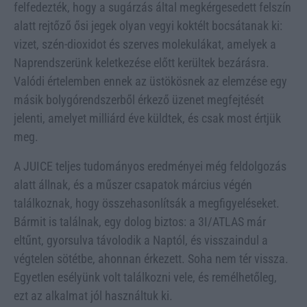
felfedezték, hogy a sugárzás által megkérgesedett felszín
alatt rejtőző ősi jegek olyan vegyi koktélt bocsátanak ki:
vizet, szén-dioxidot és szerves molekulákat, amelyek a
Naprendszerünk keletkezése előtt kerültek bezárásra.
Valódi értelemben ennek az üstökösnek az elemzése egy
másik bolygórendszerből érkező üzenet megfejtését
jelenti, amelyet milliárd éve küldtek, és csak most értjük
meg.
A JUICE teljes tudományos eredményei még feldolgozás
alatt állnak, és a műszer csapatok március végén
találkoznak, hogy összehasonlítsák a megfigyeléseket.
Bármit is találnak, egy dolog biztos: a 3I/ATLAS már
eltűnt, gyorsulva távolodik a Naptól, és visszaindul a
végtelen sötétbe, ahonnan érkezett. Soha nem tér vissza.
Egyetlen esélyünk volt találkozni vele, és remélhetőleg,
ezt az alkalmat jól használtuk ki.