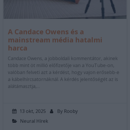
A Candace Owens és a
mainstream média hatalmi
harca
Candace Owens, a jobboldali kommentátor, akinek
több mint öt millió előfizetője van a YouTube-on,
valóban felveti azt a kérdést, hogy vajon erősebb-e
a kábelhírcsatornáknál. A kérdés jelentőségét az is
alátámasztja,…
13 okt, 2025
By
Rooby
Neural Hírek