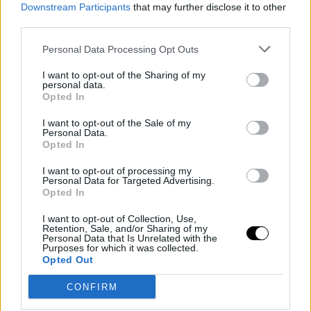
A Nobel-díjas molekulakalitkák
Downstream Participants
that may further disclose it to other
forradalma
third parties.
A 2025-es kémiai Nobel-díjat három tudós, köztük
Personal Data Processing Opt Outs
egy amerikai kutató kapta a „fém-szerves keretek”
I want to opt-out of the Sharing of my
(MOF) fejlesztéséért. Ezek sokoldalú molekuláris
personal data.
Opted In
ketrecek, amelyek képesek szennyező anyagok
elnyelésére, energia tárolására, és akár
I want to opt-out of the Sale of my
gyógyszerek…
Personal Data.
Opted In
I want to opt-out of processing my
Personal Data for Targeted Advertising.
13 okt, 2025
By
Rooby
Opted In
Neural Hírek
I want to opt-out of Collection, Use,
Retention, Sale, and/or Sharing of my
Personal Data that Is Unrelated with the
Purposes for which it was collected.
Opted Out
CONFIRM