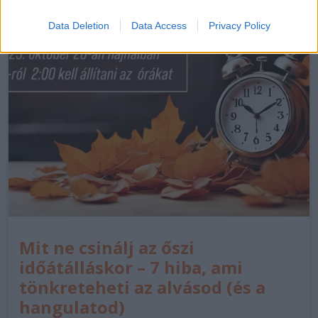
Data Deletion
Data Access
Privacy Policy
Mit ne csinálj az őszi
időátálláskor – 7 hiba, ami
tönkreteheti az alvásod (és a
hangulatod)