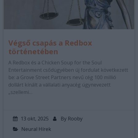
Végső csapás a Redbox
történetében
A Redbox és a Chicken Soup for the Soul
Entertainment csődügyében új fordulat következett
be: a Grove Street Partners nevű cég 100 millió
dollárt kínált a vállalati anyacég úgynevezett
„szellemi…
13 okt, 2025
By
Rooby
Neural Hírek