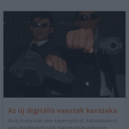
Az új digitális vasutak korszaka
Az új AI-korszak nem képernyőkről, kattintásokról
vagy érintésekról szól, hanem olyan autonóm