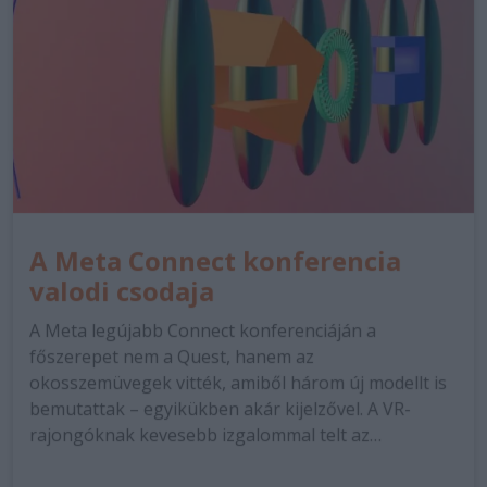
A Meta Connect konferencia
valodi csodaja
A Meta legújabb Connect konferenciáján a
főszerepet nem a Quest, hanem az
okosszemüvegek vitték, amiből három új modellt is
bemutattak – egyikükben akár kijelzővel. A VR-
rajongóknak kevesebb izgalommal telt az…