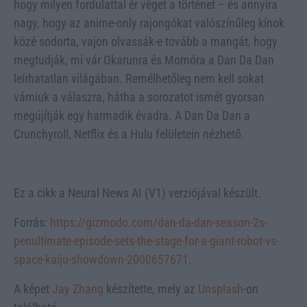
hogy milyen fordulattal ér véget a történet – és annyira
nagy, hogy az anime-only rajongókat valószínűleg kínok
közé sodorta, vajon olvassák-e tovább a mangát, hogy
megtudják, mi vár Okarunra és Momóra a Dan Da Dan
leírhatatlan világában. Remélhetőleg nem kell sokat
várniuk a válaszra, hátha a sorozatot ismét gyorsan
megújítják egy harmadik évadra. A Dan Da Dan a
Crunchyroll, Netflix és a Hulu felületein nézhető.
Ez a cikk a Neural News AI (V1) verziójával készült.
Forrás:
https://gizmodo.com/dan-da-dan-season-2s-
penultimate-episode-sets-the-stage-for-a-giant-robot-vs-
space-kaiju-showdown-2000657671
.
A képet
Jay Zhang
készítette, mely az
Unsplash
-on