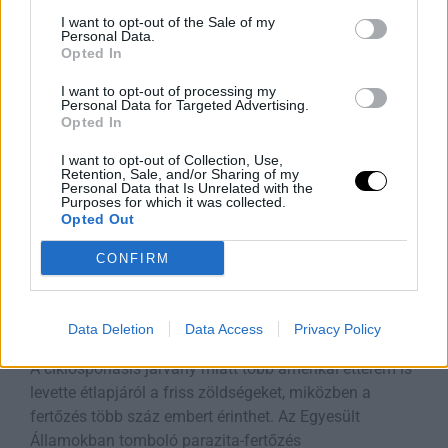
Fantasy XIV új Bastion kasztja,
I want to opt-out of the Sale of my
Rooby
augusztus 8, 2026
Personal Data.
Opted In
I want to opt-out of processing my
Personal Data for Targeted Advertising.
Opted In
I want to opt-out of Collection, Use,
Retention, Sale, and/or Sharing of my
Personal Data that Is Unrelated with the
Purposes for which it was collected.
Opted Out
CONFIRM
A Parazita Ami Felforgatja Az
Data Deletion
Data Access
Privacy Policy
Éttermek Menüjét
A ciklosporiasis járvány miatt több amerikai étterem is
levette étlapjáról a friss zöldségeket, miközben a
fertőzés több száz embert érinthet. Az Egyesült
Államokban tomboló parazita-fertőzés