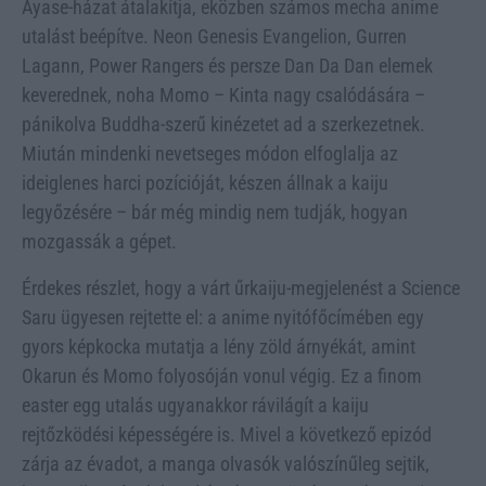
Ayase-házat átalakítja, eközben számos mecha anime
utalást beépítve. Neon Genesis Evangelion, Gurren
Lagann, Power Rangers és persze Dan Da Dan elemek
keverednek, noha Momo – Kinta nagy csalódására –
pánikolva Buddha-szerű kinézetet ad a szerkezetnek.
Miután mindenki nevetseges módon elfoglalja az
ideiglenes harci pozícióját, készen állnak a kaiju
legyőzésére – bár még mindig nem tudják, hogyan
mozgassák a gépet.
Érdekes részlet, hogy a várt űrkaiju-megjelenést a Science
Saru ügyesen rejtette el: a anime nyitófőcímében egy
gyors képkocka mutatja a lény zöld árnyékát, amint
Okarun és Momo folyosóján vonul végig. Ez a finom
easter egg utalás ugyanakkor rávilágít a kaiju
rejtőzködési képességére is. Mivel a következő epizód
zárja az évadot, a manga olvasók valószínűleg sejtik,