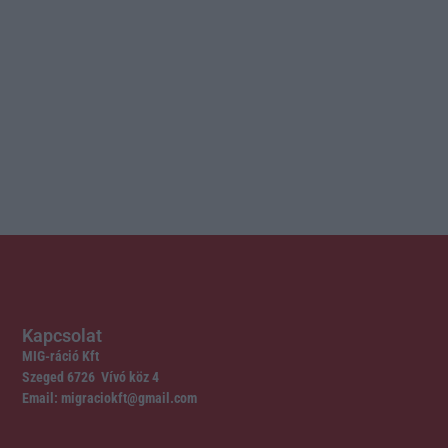
Kapcsolat
MIG-ráció Kft
Szeged 6726 Vívó köz 4
Email: migraciokft@gmail.com