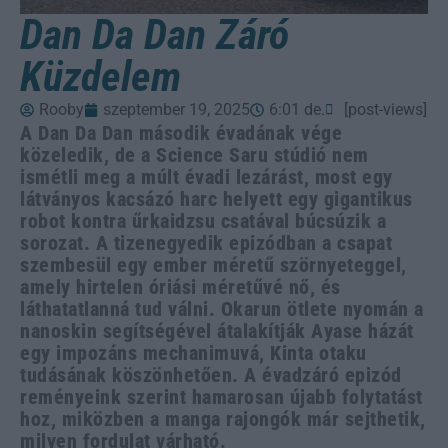
Dan Da Dan Záró
Küzdelem
Rooby
szeptember 19, 2025
6:01 de.
[post-views]
A Dan Da Dan második évadának vége
közeledik, de a Science Saru stúdió nem
ismétli meg a múlt évadi lezárást, most egy
látványos kacsázó harc helyett egy gigantikus
robot kontra űrkaidzsu csatával búcsúzik a
sorozat. A tizenegyedik epizódban a csapat
szembesül egy ember méretű szörnyeteggel,
amely hirtelen óriási méretűvé nő, és
láthatatlanná tud válni. Okarun ötlete nyomán a
nanoskin segítségével átalakítják Ayase házát
egy impozáns mechanimuvá, Kinta otaku
tudásának köszönhetően. A évadzáró epizód
reményeink szerint hamarosan újabb folytatást
hoz, miközben a manga rajongók már sejthetik,
milyen fordulat várható.