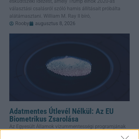
esküdtszéki idézést, amely Trump elnök 2020-as
választási csalásról szóló hamis állításait próbálta
alátámasztani. William M. Ray II bíró,
Rooby
augusztus 8, 2026
Adatmentes Útlevél Nélkül: Az EU
Biometrikus Zsarolása
Az Egyesült Államok vízummentességi programjának
fenntartásához hozzáférést követel az EU-tagállamok