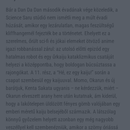
Bár a Dan Da Dan második évadának vége közeledik, a
Science Saru stúdió nem ismétli meg a múlt évadi
húzását, amikor egy lezárulatlan, magas feszültségű
kliffhangernél fejezték be a történetet. Ehelyett ez a
szerelmes, őrült sci-fi és jókai elemeket ötvöző anime
igazi robbanással zárul: az utolsó előtti epizód egy
hatalmas robot és egy űrkaiju kataklizmikus csatáját
helyezi a középpontba, hogy boldogan búcsúztassa a
rajongókat. A 11. rész, a “Hé, ez egy kaiju!” során a
csapat szembesül egy kaijuuval. Momo, Okarun és új
barátjuk, Kenta Sakata ugyanis – ne kérdezzük, miért –
Okarun elveszett arany here után kutatnak, ám kiderül,
hogy a lakótelepen üldözött fényes gömb valójában egy
emberi méretű kaiju belsejéből származik. A látszólag
könnyű győzelem helyett azonban egy még nagyobb
veszéllyel kell szembenézniük, amikor a szörny óriássá