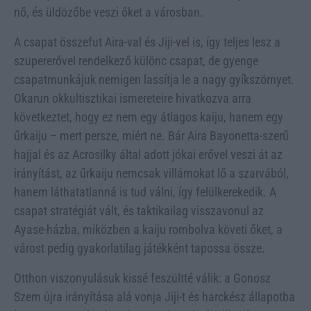
nő, és üldözőbe veszi őket a városban.
A csapat összefut Aira-val és Jiji-vel is, így teljes lesz a
szupererővel rendelkező különc csapat, de gyenge
csapatmunkájuk nemigen lassítja le a nagy gyíkszörnyet.
Okarun okkultisztikai ismereteire hivatkozva arra
következtet, hogy ez nem egy átlagos kaiju, hanem egy
űrkaiju – mert persze, miért ne. Bár Aira Bayonetta-szerű
hajjal és az Acrosilky által adott jókai erővel veszi át az
irányítást, az űrkaiju nemcsak villámokat lő a szarvából,
hanem láthatatlanná is tud válni, így felülkerekedik. A
csapat stratégiát vált, és taktikailag visszavonul az
Ayase-házba, miközben a kaiju rombolva követi őket, a
várost pedig gyakorlatilag játékként tapossa össze.
Otthon viszonyulásuk kissé feszültté válik: a Gonosz
Szem újra irányítása alá vonja Jiji-t és harckész állapotba