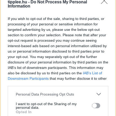
biometrikus adatbázisaihoz, amely gyakorlatilag
tipplee.hu -
Do Not Process My Personal
Information
zsarolásnak minősül az utazók profilozása és
megfigyelése terén. Az Európai Bizottság
If you wish to opt-out of the sale, sharing to third parties, or
Rooby
augusztus 8, 2026
processing of your personal or sensitive information for
targeted advertising by us, please use the below opt-out
section to confirm your selection. Please note that after your
opt-out request is processed you may continue seeing
interest-based ads based on personal information utilized by
us or personal information disclosed to third parties prior to
your opt-out. You may separately opt-out of the further
disclosure of your personal information by third parties on the
IAB’s list of downstream participants. This information may
also be disclosed by us to third parties on the
IAB’s List of
Downstream Participants
that may further disclose it to other
third parties.
Bastion Óriás: Miért Kellene a World of
Personal Data Processing Opt Outs
Warcraftnak is Ilyen Tank?
I want to opt-out of the Sharing of my
Egy igazi tank osztály, a másik meg csak egy játékos,
personal data.
Opted In
aki öltözködik – ki tudod találni, melyik melyik? A Final