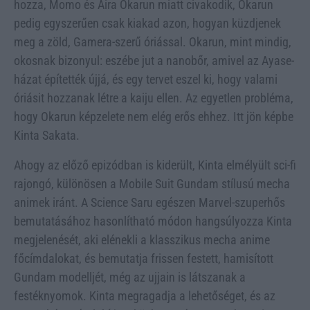
hozza, Momo és Aira Okarun miatt civakodik, Okarun
pedig egyszerűen csak kiakad azon, hogyan küzdjenek
meg a zöld, Gamera-szerű óriással. Okarun, mint mindig,
okosnak bizonyul: eszébe jut a nanobőr, amivel az Ayase-
házat építették újjá, és egy tervet eszel ki, hogy valami
óriásit hozzanak létre a kaiju ellen. Az egyetlen probléma,
hogy Okarun képzelete nem elég erős ehhez. Itt jön képbe
Kinta Sakata.
Ahogy az előző epizódban is kiderült, Kinta elmélyült sci-fi
rajongó, különösen a Mobile Suit Gundam stílusú mecha
animek iránt. A Science Saru egészen Marvel-szuperhős
bemutatásához hasonlítható módon hangsúlyozza Kinta
megjelenését, aki elénekli a klasszikus mecha anime
főcímdalokat, és bemutatja frissen festett, hamisított
Gundam modelljét, még az ujjain is látszanak a
festéknyomok. Kinta megragadja a lehetőséget, és az