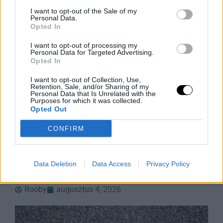
I want to opt-out of the Sale of my
Personal Data.
Opted In
I want to opt-out of processing my
Personal Data for Targeted Advertising.
Opted In
I want to opt-out of Collection, Use,
Retention, Sale, and/or Sharing of my
Personal Data that Is Unrelated with the
Purposes for which it was collected.
Opted Out
Anker Prime Vezeték nélküli
Töltőállomás Árcsökkentésben
CONFIRM
Ha rendet szeretnél tenni az éjjeliszekrényeden, és
egyszerre akár három kütyüt is gyorsan tölteni, az
Data Deletion
Data Access
Privacy Policy
Anker Prime vezeték nélküli töltőállomása erre a
legjobb megoldás. A
Rooby
augusztus 4, 2026