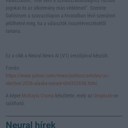
választáson, “már sérti a szólásszabadsághoz fűződő
jogokat és az alkotmány más védelmeit”. Szerinte
Dahlstrom a szavazólapon a hivatalban lévő szenátort
jelölhetné meg, ha a választók összetévesztésétől
tartana.
Ez a cikk a Neural News AI (V1) verziójával készült.
Forrás:
https://www.yahoo.com/news/politics/articles/us–
election-2026-alaska-senate-004352638.html
.
A képet
McKayla Crump
készítette, mely az
Unsplash
-on
található.
Neural hírek