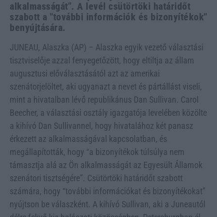
alkalmasságát". A levél csütörtöki határidőt
szabott a "további információk és bizonyítékok"
benyújtására.
JUNEAU, Alaszka (AP) – Alaszka egyik vezető választási
tisztviselője azzal fenyegetőzött, hogy eltiltja az állam
augusztusi előválasztásától azt az amerikai
szenátorjelöltet, aki ugyanazt a nevet és pártállást viseli,
mint a hivatalban lévő republikánus Dan Sullivan. Carol
Beecher, a választási osztály igazgatója levelében közölte
a kihívó Dan Sullivannel, hogy hivatalához két panasz
érkezett az alkalmasságával kapcsolatban, és
megállapították, hogy “a bizonyítékok túlsúlya nem
támasztja alá az Ön alkalmasságát az Egyesült Államok
szenátori tisztségére”. Csütörtöki határidőt szabott
számára, hogy “további információkat és bizonyítékokat”
nyújtson be válaszként. A kihívó Sullivan, aki a Juneautól