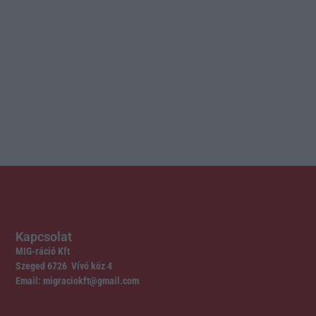
Kapcsolat
MIG-ráció Kft
Szeged 6726 Vívó köz 4
Email: migraciokft@gmail.com