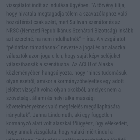
vizsgálatot indít az indulása ügyében. “A törvény tiltja,
hogy hivatala megtagadja tőlem a szavazólaphoz való
hozzáférést csak azért, mert Sullivan szenátor és az
NRSC (Nemzeti Republikánus Szenátori Bizottság) inkább
azt szeretné, ha nem indulhatnék” – írta. A vizsgálatot
“példátlan támadásnak” nevezte a jogai és az alaszkai
választók azon joga ellen, hogy saját képviselőjüket
választhassák a szenátusba. Az ACLU of Alaska
közleményében hangsúlyozta, hogy “nincs tudomásuk
olyan esetről, amikor a kormányzóhelyettes egy adott
jelöltet vizsgált volna olyan okokból, amelyek nem a
szövetségi, állami és helyi alkalmassági
követelményeknek való megfelelés megállapítására
irányultak”. Jahna Lindemuth, aki egy független
kormányzó alatt volt alaszkai főügyész, úgy vélekedett,
hogy annak vizsgálata, hogy valaki miért indul a