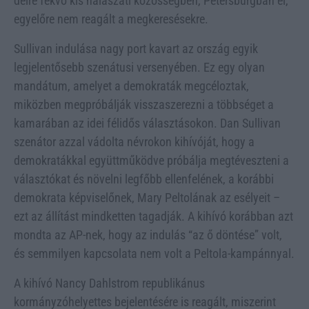
délre fekvő kis halászati közösségben, Petersburgban él,
egyelőre nem reagált a megkeresésekre.
Sullivan indulása nagy port kavart az ország egyik
legjelentősebb szenátusi versenyében. Ez egy olyan
mandátum, amelyet a demokraták megcéloztak,
miközben megpróbálják visszaszerezni a többséget a
kamarában az idei félidős választásokon. Dan Sullivan
szenátor azzal vádolta névrokon kihívóját, hogy a
demokratákkal együttműködve próbálja megtéveszteni a
választókat és növelni legfőbb ellenfelének, a korábbi
demokrata képviselőnek, Mary Peltolának az esélyeit –
ezt az állítást mindketten tagadják. A kihívó korábban azt
mondta az AP-nek, hogy az indulás “az ő döntése” volt,
és semmilyen kapcsolata nem volt a Peltola-kampánnyal.
A kihívó Nancy Dahlstrom republikánus
kormányzóhelyettes bejelentésére is reagált, miszerint