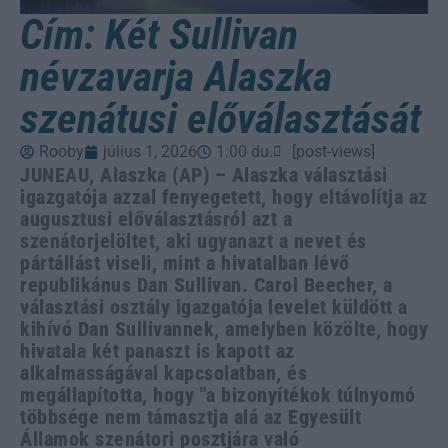
Cím: Két Sullivan
névzavarja Alaszka
szenátusi előválasztását
Rooby
július 1, 2026
1:00 du.
[post-views]
JUNEAU, Alaszka (AP) – Alaszka választási
igazgatója azzal fenyegetett, hogy eltávolítja az
augusztusi előválasztásról azt a
szenátorjelöltet, aki ugyanazt a nevet és
pártállást viseli, mint a hivatalban lévő
republikánus Dan Sullivan. Carol Beecher, a
választási osztály igazgatója levelet küldött a
kihívó Dan Sullivannek, amelyben közölte, hogy
hivatala két panaszt is kapott az
alkalmasságával kapcsolatban, és
megállapította, hogy "a bizonyítékok túlnyomó
többsége nem támasztja alá az Egyesült
Államok szenátori posztjára való