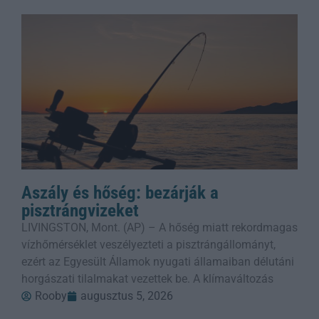
Aszály és hőség: bezárják a
pisztrángvizeket
LIVINGSTON, Mont. (AP) – A hőség miatt rekordmagas
vízhőmérséklet veszélyezteti a pisztrángállományt,
ezért az Egyesült Államok nyugati államaiban délutáni
horgászati tilalmakat vezettek be. A klímaváltozás
Rooby
augusztus 5, 2026