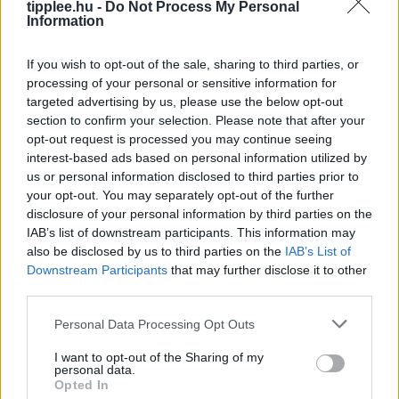
tipplee.hu -
Do Not Process My Personal
Information
If you wish to opt-out of the sale, sharing to third parties, or
processing of your personal or sensitive information for
targeted advertising by us, please use the below opt-out
section to confirm your selection. Please note that after your
opt-out request is processed you may continue seeing
interest-based ads based on personal information utilized by
us or personal information disclosed to third parties prior to
A kapitalizmus hitelvesztése: Miért
your opt-out. You may separately opt-out of the further
fordulnak el még a republikánusok is a
disclosure of your personal information by third parties on the
szabad piactól?
IAB’s list of downstream participants. This information may
Donald Trump 2026-os választási stratégiája szerint a
also be disclosed by us to third parties on the
IAB’s List of
demokratákat folyamatosan „szocialistának” és
Downstream Participants
that may further disclose it to other
third parties.
„kommunistának” bélyegzi, de a legfrissebb
közvélemény-kutatások szerint a kapitalizmusba vetett
Personal Data Processing Opt Outs
hit csökkenése nagyobb problémát
Rooby
augusztus 5, 2026
I want to opt-out of the Sharing of my
personal data.
Opted In