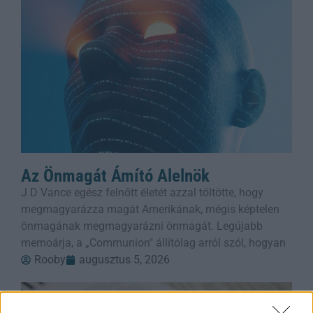
Az Önmagát Ámító Alelnök
J D Vance egész felnőtt életét azzal töltötte, hogy
megmagyarázza magát Amerikának, mégis képtelen
önmagának megmagyarázni önmagát. Legújabb
memoárja, a „Communion" állítólag arról szól, hogyan
Rooby
augusztus 5, 2026