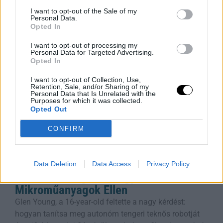
lebonyolítani, ami komoly anyagi terhet jelenthet – de
I want to opt-out of the Sale of my
hogyan őrizd meg a kapcsolatot anélkül, hogy
Personal Data.
tönkremennél? Ez a cikk
Opted In
Rooby
augusztus 7, 2026
I want to opt-out of processing my
Personal Data for Targeted Advertising.
Opted In
I want to opt-out of Collection, Use,
Retention, Sale, and/or Sharing of my
Personal Data that Is Unrelated with the
Purposes for which it was collected.
Opted Out
CONFIRM
Data Deletion
Data Access
Privacy Policy
Robotteknológiai Diákgyőzelem a
Mikroműanyagok Ellen
Glen Young, a 16-year-old feltette a nagy kérdést:
hogyan tanítsa meg autonóm tengeri teknős robotját