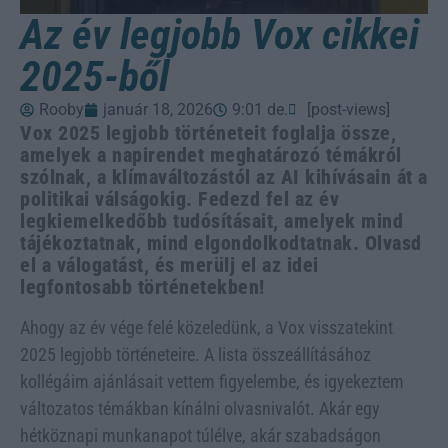
Az év legjobb Vox cikkei
2025-ből
Rooby
január 18, 2026
9:01 de.
[post-views]
Vox 2025 legjobb történeteit foglalja össze,
amelyek a napirendet meghatározó témákról
szólnak, a klímaváltozástól az AI kihívásain át a
politikai válságokig. Fedezd fel az év
legkiemelkedőbb tudósításait, amelyek mind
tájékoztatnak, mind elgondolkodtatnak. Olvasd
el a válogatást, és merülj el az idei
legfontosabb történetekben!
Ahogy az év vége felé közeledünk, a Vox visszatekint
2025 legjobb történeteire. A lista összeállításához
kollégáim ajánlásait vettem figyelembe, és igyekeztem
változatos témákban kínálni olvasnivalót. Akár egy
hétköznapi munkanapot túlélve, akár szabadságon