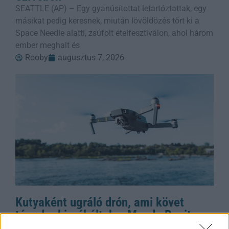
SEATTLE (AP) – Egy gyanúsítottat letartóztattak, egy
másikat pedig keresnek, miután lövöldözés tört ki a
Space Needle alatti, zsúfolt ételfesztiválon, ahol három
ember meghalt és
Rooby
augusztus 7, 2026
Kutyaként ugráló drón, ami követ
téged – kipróbáltuk a Mondo Benit
Sean Hollister, a The Verge vezető szerkesztője,