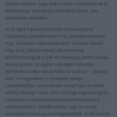
pihenve remélem, hogy ezek a cikkek szórakoztatnak és
tájékoztatnak. Íme néhány kiemelkedő darab, nem
különösebb sorrendben:
Az év egyik legreményteljesebb tiszta energiával
kapcsolatos történetét Umair Irfan áprilisban jelentette
meg: a hatalmas akkumulátorokról. Írásában kiemeli,
hogy az új, hálózati méretű akkumulátorok
kulcsfontosságúak a szél- és napenergia potenciáljának
kiaknázásához, és egyben szükséges fejlesztést
jelentenek Amerika elavult hálózata számára – olyanok,
mint “a mogyorókrém a renewable energia
csokoládéjában, amely minden előnyt fokoz és enyhít
néhány hátrányt.” Benji Jones és Paige Vega lenyűgöző,
háromrészes riportsorozatot készített Madagaszkár
szigetországáról, röviddel azután, hogy az ország
kormányát katonai puccsal megdöntötték. A cikk sorozat