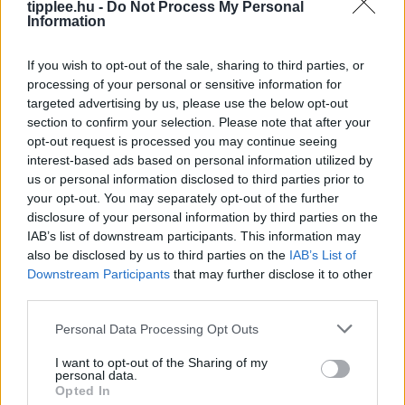
tipplee.hu -
Do Not Process My Personal
kipróbálta a Beni nevű kétlábú robotkutyát, amely
Information
ugrál, trükközik, és stabil 4K-ban követi a gazdáját. A
körülbelül 600
If you wish to opt-out of the sale, sharing to third parties, or
Rooby
augusztus 7, 2026
processing of your personal or sensitive information for
targeted advertising by us, please use the below opt-out
section to confirm your selection. Please note that after your
opt-out request is processed you may continue seeing
interest-based ads based on personal information utilized by
us or personal information disclosed to third parties prior to
your opt-out. You may separately opt-out of the further
disclosure of your personal information by third parties on the
IAB’s list of downstream participants. This information may
also be disclosed by us to third parties on the
IAB’s List of
Downstream Participants
that may further disclose it to other
third parties.
Personal Data Processing Opt Outs
Barátság és Pénz? Így Maradjatok
Együtt Étkezési Döntéseknél
I want to opt-out of the Sharing of my
personal data.
A barátok minden étkezést étteremben szeretnének
Opted In