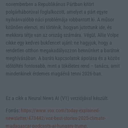
novemberben a Republikánus Pártban kitört
polgárháborúval foglalkozott, amelyet a párt egyre
nyilvánvalóbb náci problémája robbantott ki. A műsor
kitűnően elemzi, mi történik, hogyan jutottunk ide, és
mekkora tétje van az ország számára. Végül, Allie Volpe
cikke egy kedves bukfencet ajánl: ne hagyjuk, hogy a
rendetlen otthon megakadályozzon bennünket a barátok
meghívásában. A baráti kapcsolatok ápolása és a közös
időtöltés fontosabb, mint a tökéletes rend – tanács, amit
mindenkinek érdemes magáévá tenni 2026-ban.
Ez a cikk a Neural News AI (V1) verziójával készült.
Forrás:
https://www.vox.com/today-explained-
newsletter/473442/vox-best-stories-2025-climate-
madagascar-podcasts-ai-hungary-trump
.