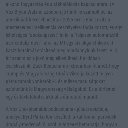
alkoholfogyasztás és a rákhalálozás kapcsolatára. (A
Vox Bryan Walshe azonban jó hírről is számolt be: az
amerikaiak kevesebbet ittak 2025-ben.) Eric Levitz a
mesterséges intelligencia veszélyeivel foglalkozott, és egy
lehetséges “apokalipszist” írt le: a “teljesen automatizált
neofeudalizmust”, ahol az MI egy kis oligarchikus elit
kaszt hatalmát erősítené meg mindannyiunk felett. A jó
hír szerint ez a jövő még elkerülhető, ha időben
cselekszünk. Zack Beauchamp februárban írt arról, hogy
Trump és Magyarország Orbán Viktorja között milyen
párhuzamok vonhatók ki, és milyen tanulságokat
szűrhetünk le Magyarország válságából. Ez a törtémet
egy év távlatából is aktuális útmutató maradt.
A Vox Unexplainable podcastjának júliusi epizódja,
amelyet Byrd Pinkerton készített, a kaliforniai partvidék
árapály-medencéiről szól. A történet bemutatja, hogyan