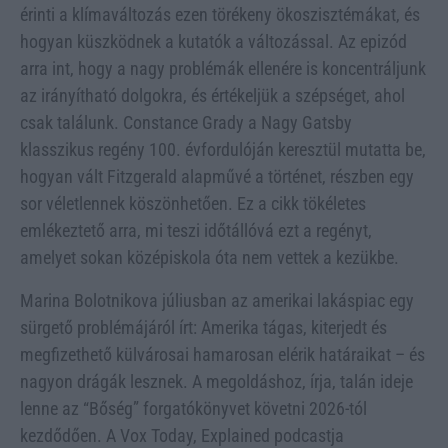
érinti a klímaváltozás ezen törékeny ökoszisztémákat, és
hogyan küszködnek a kutatók a változással. Az epizód
arra int, hogy a nagy problémák ellenére is koncentráljunk
az irányítható dolgokra, és értékeljük a szépséget, ahol
csak találunk. Constance Grady a Nagy Gatsby
klasszikus regény 100. évfordulóján keresztül mutatta be,
hogyan vált Fitzgerald alapművé a történet, részben egy
sor véletlennek köszönhetően. Ez a cikk tökéletes
emlékeztető arra, mi teszi időtállóvá ezt a regényt,
amelyet sokan középiskola óta nem vettek a kezükbe.
Marina Bolotnikova júliusban az amerikai lakáspiac egy
sürgető problémájáról írt: Amerika tágas, kiterjedt és
megfizethető külvárosai hamarosan elérik határaikat – és
nagyon drágák lesznek. A megoldáshoz, írja, talán ideje
lenne az “Bőség” forgatókönyvet követni 2026-tól
kezdődően. A Vox Today, Explained podcastja