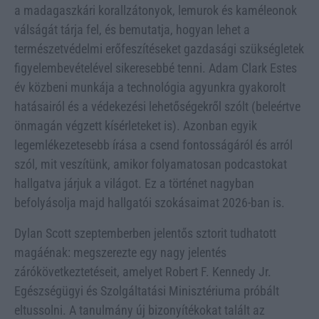
a madagaszkári korallzátonyok, lemurok és kaméleonok
válságát tárja fel, és bemutatja, hogyan lehet a
természetvédelmi erőfeszítéseket gazdasági szükségletek
figyelembevételével sikeresebbé tenni. Adam Clark Estes
év közbeni munkája a technológia agyunkra gyakorolt
hatásairól és a védekezési lehetőségekről szólt (beleértve
önmagán végzett kísérleteket is). Azonban egyik
legemlékezetesebb írása a csend fontosságáról és arról
szól, mit veszítünk, amikor folyamatosan podcastokat
hallgatva járjuk a világot. Ez a történet nagyban
befolyásolja majd hallgatói szokásaimat 2026-ban is.
Dylan Scott szeptemberben jelentős sztorit tudhatott
magáénak: megszerezte egy nagy jelentés
zárókövetkeztetéseit, amelyet Robert F. Kennedy Jr.
Egészségügyi és Szolgáltatási Minisztériuma próbált
eltussolni. A tanulmány új bizonyítékokat talált az