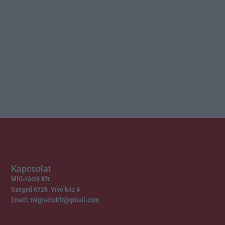
Kapcsolat
MIG-ráció Kft
Szeged 6726 Vívó köz 4
Email: migraciokft@gmail.com