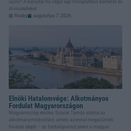
úszni? A kanadai fiú végül egy holografikus kamerát és
AI-modelleket
Rooby
augusztus 7, 2026
Elnöki Hatalomvége: Alkotmányos
Fordulat Magyarországon
Magyarország elnöke, Sulyok Tamás aláírta az
alkotmánymódosítást, amely azonnal megszünteti
hivatali idejét – ez fordulópontot jelent a magyar