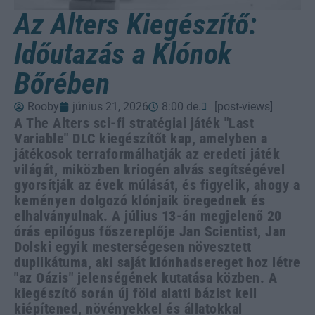
Az Alters Kiegészítő:
Időutazás a Klónok
Bőrében
Rooby
június 21, 2026
8:00 de.
[post-views]
A The Alters sci-fi stratégiai játék "Last
Variable" DLC kiegészítőt kap, amelyben a
játékosok terraformálhatják az eredeti játék
világát, miközben kriogén alvás segítségével
gyorsítják az évek múlását, és figyelik, ahogy a
keményen dolgozó klónjaik öregednek és
elhalványulnak. A július 13-án megjelenő 20
órás epilógus főszereplője Jan Scientist, Jan
Dolski egyik mesterségesen növesztett
duplikátuma, aki saját klónhadsereget hoz létre
"az Oázis" jelenségének kutatása közben. A
kiegészítő során új föld alatti bázist kell
kiépítened, növényekkel és állatokkal