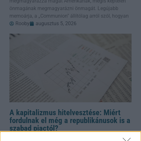
megmagyarázza magát Amerikának, mégis képtelen
önmagának megmagyarázni önmagát. Legújabb
memoárja, a „Communion" állítólag arról szól, hogyan
Rooby
augusztus 5, 2026
A kapitalizmus hitelvesztése: Miért
fordulnak el még a republikánusok is a
szabad piactól?
Donald Trump 2026-os választási stratégiája szerint a