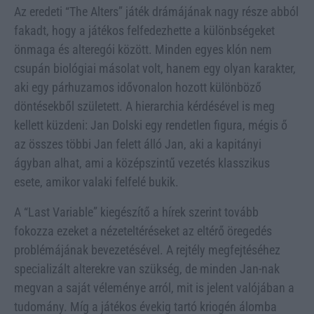
Az eredeti “The Alters” játék drámájának nagy része abból
fakadt, hogy a játékos felfedezhette a különbségeket
önmaga és alteregói között. Minden egyes klón nem
csupán biológiai másolat volt, hanem egy olyan karakter,
aki egy párhuzamos idővonalon hozott különböző
döntésekből született. A hierarchia kérdésével is meg
kellett küzdeni: Jan Dolski egy rendetlen figura, mégis ő
az összes többi Jan felett álló Jan, aki a kapitányi
ágyban alhat, ami a középszintű vezetés klasszikus
esete, amikor valaki felfelé bukik.
A “Last Variable” kiegészítő a hírek szerint tovább
fokozza ezeket a nézeteltéréseket az eltérő öregedés
problémájának bevezetésével. A rejtély megfejtéséhez
specializált alterekre van szükség, de minden Jan-nak
megvan a saját véleménye arról, mit is jelent valójában a
tudomány. Míg a játékos évekig tartó kriogén álomba