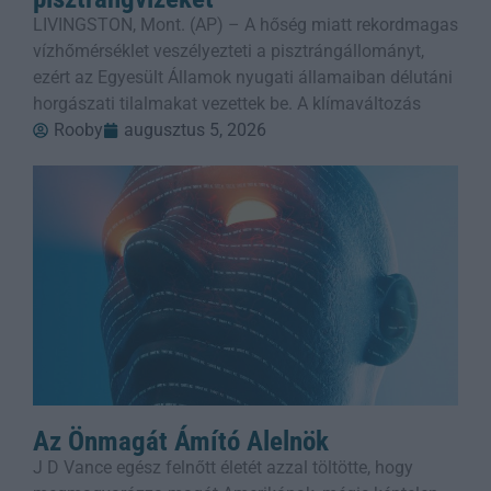
LIVINGSTON, Mont. (AP) – A hőség miatt rekordmagas
vízhőmérséklet veszélyezteti a pisztrángállományt,
ezért az Egyesült Államok nyugati államaiban délutáni
horgászati tilalmakat vezettek be. A klímaváltozás
Rooby
augusztus 5, 2026
Az Önmagát Ámító Alelnök
J D Vance egész felnőtt életét azzal töltötte, hogy