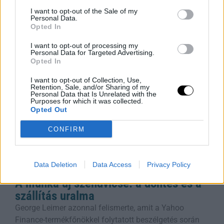
egyszerre akár három kütyüt is gyorsan tölteni, az
I want to opt-out of the Sale of my
Anker Prime vezeték nélküli töltőállomása erre a
Personal Data.
Opted In
legjobb megoldás. A
Rooby
augusztus 4, 2026
I want to opt-out of processing my
Personal Data for Targeted Advertising.
Opted In
I want to opt-out of Collection, Use,
Retention, Sale, and/or Sharing of my
Personal Data that Is Unrelated with the
Purposes for which it was collected.
Opted Out
CONFIRM
Data Deletion
Data Access
Privacy Policy
A munka új szendvicse: a döntés és a
szállítás uralma
George Leimer azonnal felismerte, amit a Yahoo
Finance-termékfőnökkel folytatott beszélgetés során