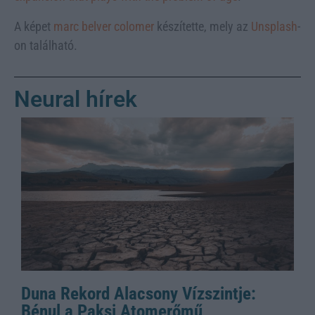
A képet
marc belver colomer
készítette, mely az
Unsplash
-
on található.
Neural hírek
Duna Rekord Alacsony Vízszintje:
Bénul a Paksi Atomerőmű