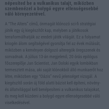
népesíted be a vulkanikus talajt, miközben
szembenézel a bolygó egyre ellenségesebbé
váló környezetével.
A “The Alters” című, önmagát klónozó sci-fi stratégiai
játék egy új kiegészítőt kap, melyben a játékosok
terraformálhatják az eredeti játék világát. Ez a folyamat
kriogén álom segítségével gyorsítja fel az évek múlását,
miközben a keményen dolgozó alteregók öregszenek és
sorvadnak. A július 13-án megjelenő, 20 órás epilógus
főszereplője Jan Scientist, Jan Dolski egyik lombikban
termesztett mása, aki saját klónokból álló munkaerőt hoz
létre, miközben egy “Oázis” nevű jelenséget vizsgál. A
kiegészítő során új föld alatti bázist kell építeni, növény-
és állatvilággal kell benépesíteni a vulkanikus talajokat,
és meg kell küzdeni a bolygó egyre ellenségesebbé váló
viselkedésével.