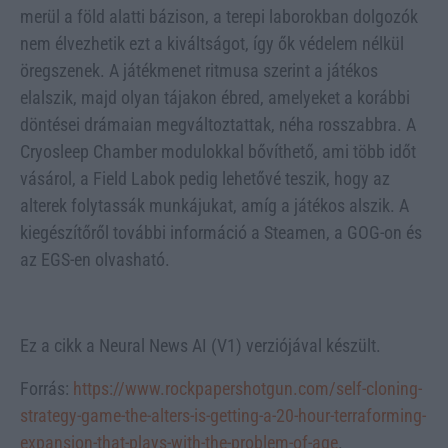
merül a föld alatti bázison, a terepi laborokban dolgozók
nem élvezhetik ezt a kiváltságot, így ők védelem nélkül
öregszenek. A játékmenet ritmusa szerint a játékos
elalszik, majd olyan tájakon ébred, amelyeket a korábbi
döntései drámaian megváltoztattak, néha rosszabbra. A
Cryosleep Chamber modulokkal bővíthető, ami több időt
vásárol, a Field Labok pedig lehetővé teszik, hogy az
alterek folytassák munkájukat, amíg a játékos alszik. A
kiegészítőről további információ a Steamen, a GOG-on és
az EGS-en olvasható.
Ez a cikk a Neural News AI (V1) verziójával készült.
Forrás:
https://www.rockpapershotgun.com/self-cloning-
strategy-game-the-alters-is-getting-a-20-hour-terraforming-
expansion-that-plays-with-the-problem-of-age
.