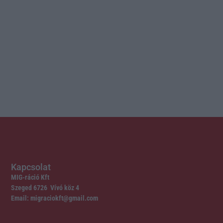
Kapcsolat
MIG-ráció Kft
Szeged 6726 Vívó köz 4
Email: migraciokft@gmail.com