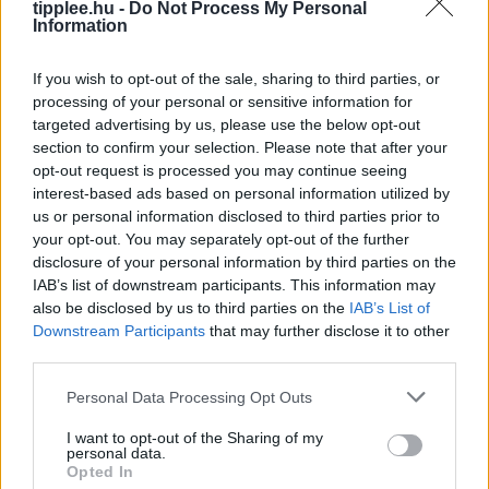
demokratákat folyamatosan „szocialistának” és
tipplee.hu -
Do Not Process My Personal
Information
„kommunistának” bélyegzi, de a legfrissebb
közvélemény-kutatások szerint a kapitalizmusba vetett
If you wish to opt-out of the sale, sharing to third parties, or
hit csökkenése nagyobb problémát
processing of your personal or sensitive information for
Rooby
augusztus 5, 2026
targeted advertising by us, please use the below opt-out
section to confirm your selection. Please note that after your
opt-out request is processed you may continue seeing
interest-based ads based on personal information utilized by
us or personal information disclosed to third parties prior to
your opt-out. You may separately opt-out of the further
disclosure of your personal information by third parties on the
IAB’s list of downstream participants. This information may
also be disclosed by us to third parties on the
IAB’s List of
Downstream Participants
that may further disclose it to other
third parties.
Personal Data Processing Opt Outs
Anker Prime Vezeték nélküli
I want to opt-out of the Sharing of my
Töltőállomás Árcsökkentésben
personal data.
Opted In
Ha rendet szeretnél tenni az éjjeliszekrényeden, és