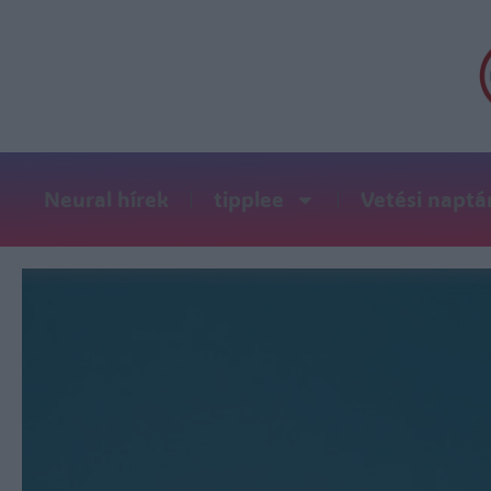
Neural hírek
tipplee
Vetési naptá