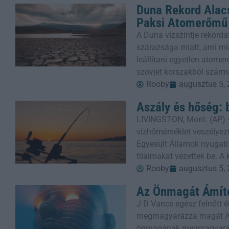
Duna Rekord Alacs
Paksi Atomerőmű
A Duna vízszintje rekorda
szárazsága miatt, ami mi
leállítani egyetlen atom
szovjet korszakból szárm
Rooby
augusztus 5,
Aszály és hőség: 
LIVINGSTON, Mont. (AP) 
vízhőmérséklet veszélyezt
Egyesült Államok nyugati
tilalmakat vezettek be. A
Rooby
augusztus 5,
Az Önmagát Ámító
J D Vance egész felnőtt él
megmagyarázza magát Am
önmagának megmagyaráz