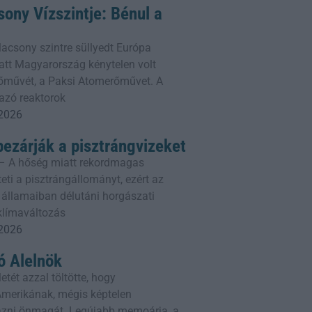
ony Vízszintje: Bénul a
lacsony szintre süllyedt Európa
att Magyarország kénytelen volt
erőművét, a Paksi Atomerőművet. A
azó reaktorok
 2026
bezárják a pisztrángvizeket
– A hőség miatt rekordmagas
eti a pisztrángállományt, ezért az
 államaiban délutáni horgászati
 klímaváltozás
 2026
 Alelnök
etét azzal töltötte, hogy
erikának, mégis képtelen
ni önmagát. Legújabb memoárja, a