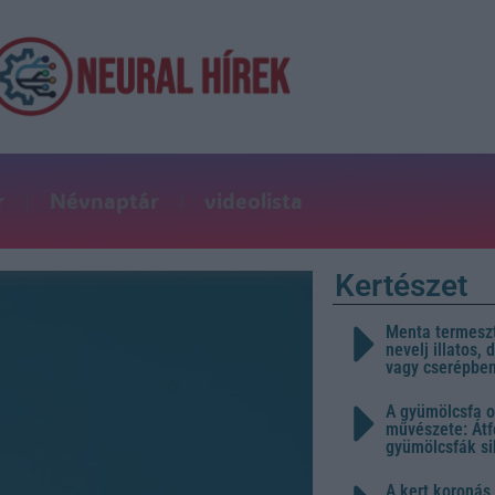
r
Névnaptár
videolista
Kertészet
Menta termeszt
nevelj illatos,
vagy cserépbe
A gyümölcsfa o
művészete: Átf
gyümölcsfák s
A kert koronás 