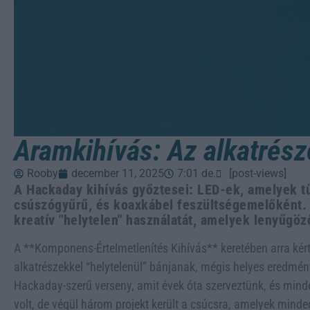
Aramkihívás: Az alkatrész
Rooby
december 11, 2025
7:01 de.
[post-views]
A Hackaday kihívás győztesei: LED-ek, amelyek tű
csúszógyűrű, és koaxkábel feszültségemelőként. 
kreatív "helytelen" használatát, amelyek lenyűgö
A **Komponens-Értelmetlenítés Kihívás** keretében arra kér
alkatrészekkel “helytelenül” bánjanak, mégis helyes eredményt
Hackaday-szerű verseny, amit évek óta szerveztünk, és minde
volt, de végül három projekt került a csúcsra, amelyek minde