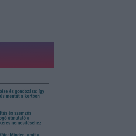
ése és gondozása: így
 dús mentát a kertben
n
ltás és szemzés
ogó útmutató a
ikeres nemesítéséhez
fője: Minden, amit a