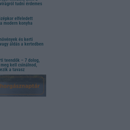
virágról tudni érdemes
özépkor elfeledett
 a modern konyha
növények és kerti
vagy áldás a kertedben
ti teendők – 7 dolog,
meg kell csinálnod,
ezik a tavasz