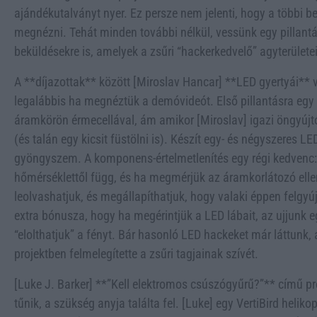
ajándékutalványt nyer. Ez persze nem jelenti, hogy a többi
megnézni. Tehát minden további nélkül, vessünk egy pillantá
beküldésekre is, amelyek a zsűri “hackerkedvelő” agyterületei
A **díjazottak** között [Miroslav Hancar] **LED gyertyái** v
legalábbis ha megnéztük a demóvideót. Első pillantásra egy
áramkörön érmecellával, ám amikor [Miroslav] igazi öngyújtó
(és talán egy kicsit füstölni is). Készít egy- és négyszeres LE
gyöngyszem. A komponens-értelmetlenítés egy régi kedvenc: 
hőmérséklettől függ, és ha megmérjük az áramkorlátozó ellená
leolvashatjuk, és megállapíthatjuk, hogy valaki éppen felgyúj
extra bónusza, hogy ha megérintjük a LED lábait, az ujjunk e
“elolthatjuk” a fényt. Bár hasonló LED hackeket már láttunk
projektben felmelegítette a zsűri tagjainak szívét.
[Luke J. Barker] **”Kell elektromos csúszógyűrű?”** című pr
tűnik, a szükség anyja találta fel. [Luke] egy VertiBird heliko