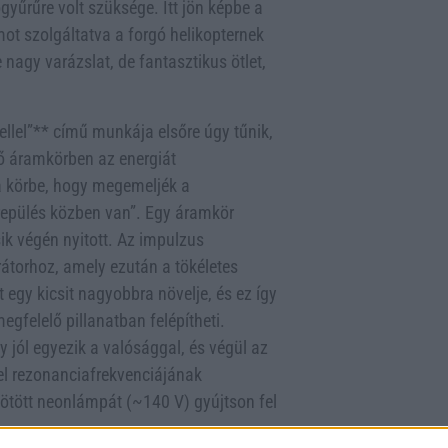
gyűrűre volt szüksége. Itt jön képbe a
mot szolgáltatva a forgó helikopternek
agy varázslat, de fantasztikus ötlet,
llel”** című munkája elsőre úgy tűnik,
ő áramkörben az energiát
a körbe, hogy megemeljék a
 “repülés közben van”. Egy áramkör
ik végén nyitott. Az impulzus
erátorhoz, amely ezután a tökéletes
 egy kicsit nagyobbra növelje, és ez így
megfelelő pillanatban felépítheti.
y jól egyezik a valósággal, és végül az
l rezonanciafrekvenciájának
ötött neonlámpát (~140 V) gyújtson fel