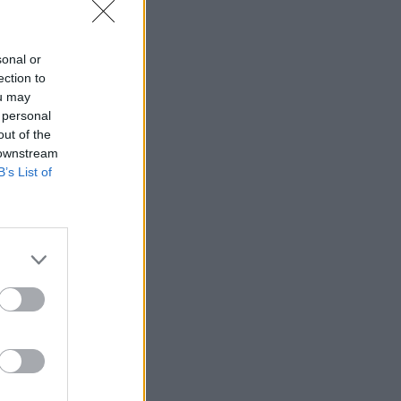
sonal or
ection to
ou may
 personal
out of the
 downstream
B’s List of