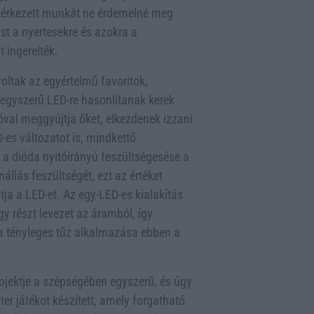
 beérkezett munkát ne érdemelné meg
st a nyertesekre és azokra a
t ingerelték.
oltak az egyértelmű favoritok,
 egyszerű LED-re hasonlítanak kerek
val meggyújtja őket, elkezdenek izzani
D-es változatot is, mindkettő
a dióda nyitóirányú feszültségesése a
llás feszültségét, ezt az értéket
tja a LED-et. Az egy-LED-es kialakítás
gy részt levezet az áramból, így
, a tényleges tűz alkalmazása ebben a
ojektje a szépségében egyszerű, és úgy
pter játékot készített, amely forgatható