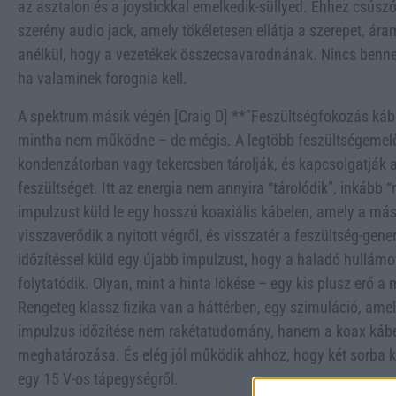
az asztalon és a joystickkal emelkedik-süllyed. Ehhez csúszó
szerény audio jack, amely tökéletesen ellátja a szerepet, ára
anélkül, hogy a vezetékek összecsavarodnának. Nincs benne n
ha valaminek forognia kell.
A spektrum másik végén [Craig D] **”Feszültségfokozás kábe
mintha nem működne – de mégis. A legtöbb feszültségemel
kondenzátorban vagy tekercsben tárolják, és kapcsolgatják 
feszültséget. Itt az energia nem annyira “tárolódik”, inkább
impulzust küld le egy hosszú koaxiális kábelen, amely a más
visszaverődik a nyitott végről, és visszatér a feszültség-gen
időzítéssel küld egy újabb impulzust, hogy a haladó hullámot
folytatódik. Olyan, mint a hinta lökése – egy kis plusz erő a 
Rengeteg klassz fizika van a háttérben, egy szimuláció, amel
impulzus időzítése nem rakétatudomány, hanem a koax kábe
meghatározása. És elég jól működik ahhoz, hogy két sorba k
egy 15 V-os tápegységről.