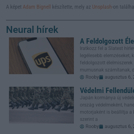
A képet
Adam Bignell
készítette, mely az
Unsplash
-on találha
Neural hírek
A Feldolgozott Él
Iratkozz fel a Slatest hí
legélesebb elemzéseket, kr
feldolgozott élelmiszere
mumusnak számítanak, 
Rooby
augusztus 6,
Védelmi Fellendül
Japán kormánya új védel
ország védelmeként, han
motorjaként is beállítja 
szerint a
Rooby
augusztus 6,