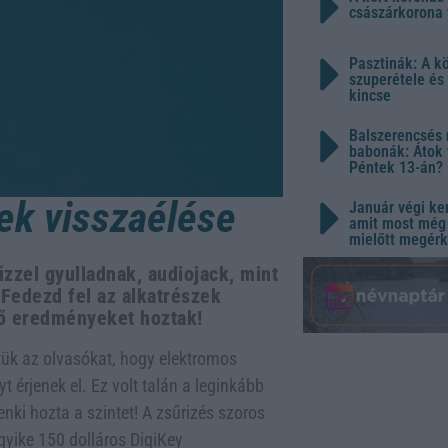
császárkorona 
Pasztinák: A k
szuperétele és
kincse
Balszerencsés 
babonák: Átok 
Péntek 13-án?
ek visszaélése
Január végi ker
amit most még 
mielőtt megérk
zzel gyulladnak, audiojack, mint
Fedezd fel az alkatrészek
ző eredményeket hoztak!
tük az olvasókat, hogy elektromos
 érjenek el. Ez volt talán a leginkább
nki hozta a szintet! A zsűrizés szoros
gyike 150 dolláros DigiKey