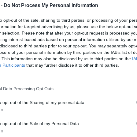
 -
Do Not Process My Personal Information
ális beküldés volt, több, mint amennyi
k is kapjanak egy kis figyelmet. A
to opt-out of the sale, sharing to third parties, or processing of your per
agos 555** projektjével azt vizsgálta,
formation for targeted advertising by us, please use the below opt-out s
n elhagyjuk a kondenzátort és az
r selection. Please note that after your opt-out request is processed y
eing interest-based ads based on personal information utilized by us or
enállására hagyatkozunk. [Joseph Eoff]
disclosed to third parties prior to your opt-out. You may separately opt-
yű áramkör, ahol semmi sem működik úgy,
losure of your personal information by third parties on the IAB’s list of
. This information may also be disclosed by us to third parties on the
IA
Participants
that may further disclose it to other third parties.
a, hogy egy UART DSR, DTR, RTS és CTS
egvalósítsa. [Miana] **Alacsony
si projekt, félig hack: ellenállások
l Data Processing Opt Outs
eket, és amikor mindez lehűl, olyan,
o opt-out of the Sharing of my personal data.
In
, mint vártuk, de [Nick] **Jobb, mint a
o opt-out of the Sale of my Personal Data.
latát mutatja be, míg [Kauz] hat reléből
In
gnesek is használhatók hangszedőként. A