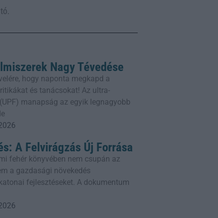
tó.
elmiszerek Nagy Tévedése
rlevelére, hogy naponta megkapd a
itikákat és tanácsokat! Az ultra-
k (UPF) manapság az egyik legnagyobb
de
 2026
és: A Felvirágzás Új Forrása
mi fehér könyvében nem csupán az
em a gazdasági növekedés
a katonai fejlesztéseket. A dokumentum
 2026