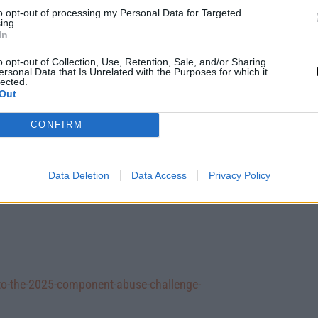
mentet olvadáspontig terhelte és
to opt-out of processing my Personal Data for Targeted
ing.
lanyos hotdog-sütőbe LED-eket dug, azok
In
t, amely audio frekvencián oszcillál, és
o opt-out of Collection, Use, Retention, Sale, and/or Sharing
uffer nélküli NAND és NOR kapukat
ersonal Data that Is Unrelated with the Purposes for which it
lected.
bil állapotot, egyfajta harmadik logikai
Out
CONFIRM
nyit itt bemutathattunk, ezért érdemes
zönet a DigiKey-nek, hogy a top három
lehetőségre, hogy bemutasd a saját
Data Deletion
Data Access
Privacy Policy
versenyt.
o-the-2025-component-abuse-challenge-