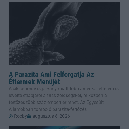
A Parazita Ami Felforgatja Az
Éttermek Menüjét
A ciklosporiasis járvány miatt több amerikai étterem is
levette étlapjáról a friss zöldségeket, miközben a
fertőzés több száz embert érinthet. Az Egyesült
Államokban tomboló parazita-fertőzés
Rooby
augusztus 8, 2026