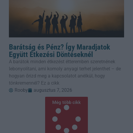
Barátság és Pénz? Így Maradjatok
Együtt Étkezési Döntéseknél
A barátok minden étkezést étteremben szeretnének
lebonyolítani, ami komoly anyagi terhet jelenthet – de
hogyan őrizd meg a kapcsolatot anélkül, hogy
tönkremennél? Ez a cikk
Rooby
augusztus 7, 2026
Még több cikk