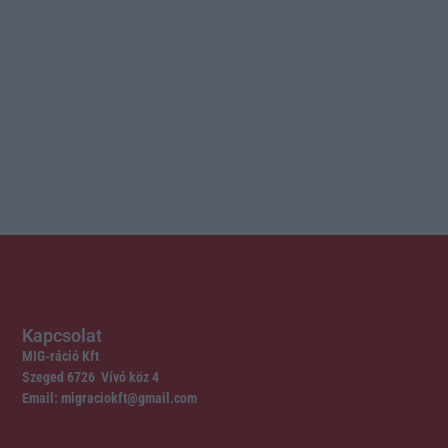
Kapcsolat
MIG-ráció Kft
Szeged 6726 Vívó köz 4
Email: migraciokft@gmail.com