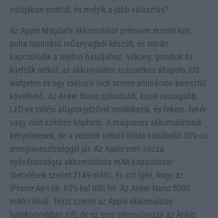
valójában ezektől, és melyik a jobb választás?
Az Apple MagSafe akkumulátor prémium érzetet kelt,
puha tapintású műanyagból készült, és simán
kapcsolódik a telefon hátuljához. Vékony, gombok és
kijelzők nélkül, az akkumulátor százalékos állapota iOS
widgeten és egy exkluzív lock screen animáción keresztül
követhető. Az Anker Nano szilárdabb, kissé vastagabb,
LED-es töltési állapot-jelzővel rendelkezik, és fekete, fehér
vagy zöld színben kapható. A mágneses akkumulátorok
kényelmesek, de a vezeték nélküli töltés körülbelül 30%-os
energiaveszteséggel jár. Az Apple nem hozza
nyilvánosságra akkumulátora mAh kapacitását
(becslések szerint 3149 mAh), és azt ígéri, hogy az
iPhone Air-t kb. 65%-kal tölti fel. Az Anker Nano 5000
mAh-t kínál. Teszt szerint az Apple akkumulátor
hatékonyabban tölt, de ez nem ellensúlyozza az Anker