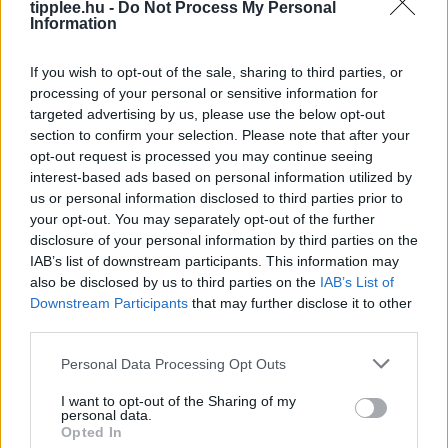
tipplee.hu -
Do Not Process My Personal
Information
If you wish to opt-out of the sale, sharing to third parties, or
processing of your personal or sensitive information for
targeted advertising by us, please use the below opt-out
section to confirm your selection. Please note that after your
opt-out request is processed you may continue seeing
interest-based ads based on personal information utilized by
Véres Fesztivál: Három Halott Seattle
us or personal information disclosed to third parties prior to
Szívében
your opt-out. You may separately opt-out of the further
disclosure of your personal information by third parties on the
SEATTLE (AP) – Egy gyanúsítottat letartóztattak, egy
IAB’s list of downstream participants. This information may
másikat pedig keresnek, miután lövöldözés tört ki a
also be disclosed by us to third parties on the
IAB’s List of
Space Needle alatti, zsúfolt ételfesztiválon, ahol három
Downstream Participants
that may further disclose it to other
ember meghalt és
third parties.
Rooby
augusztus 7, 2026
Personal Data Processing Opt Outs
I want to opt-out of the Sharing of my
personal data.
Opted In