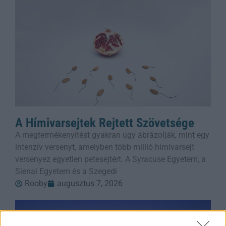
A Hímivarsejtek Rejtett Szövetsége
A megtermékenyítést gyakran úgy ábrázolják, mint egy
intenzív versenyt, amelyben több millió hímivarsejt
versenyez egyetlen petesejtért. A Syracuse Egyetem, a
Sienai Egyetem és a Szegedi
Rooby
augusztus 7, 2026