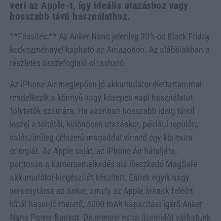
veri az Apple-t, így ideális utazáshoz vagy
hosszabb távú használathoz.
**Frissítés:** Az Anker Nano jelenleg 30%-os Black Friday
kedvezménnyel kapható az Amazonon. Az alábbiakban a
részletes összefoglaló olvasható.
Az iPhone Air meglepően jó akkumulátor-élettartammal
rendelkezik a könnyű vagy közepes napi használatot
folytatók számára. Ha azonban hosszabb ideig távol
leszel a töltőtől, különösen utazáskor, például repülőn,
valószínűleg célszerű magaddal vinned egy kis extra
energiát. Az Apple saját, az iPhone Air hátuljára,
pontosan a kameraemelkedés alá illeszkedő MagSafe
akkumulátor-kiegészítőt készített. Ennek egyik nagy
versenytársa az Anker, amely az Apple árának feléért
kínál hasonló méretű, 5000 mAh kapacitást ígérő Anker
Nano Power Bankot. De mennyi extra üzemidőt várhatunk