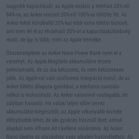
nagyobb kapacitását: az Apple eszköz a telefont 20%-ról
84%-ra, az Anker viszont 20%-ról 100%-ra töltötte fel. Az
Anker tehát körülbelül 20%-kal több extra töltést biztosít,
ami nem éri el az elvárható 50%-ot a kapacitáskülönbség
miatt, de így is több, mint az Apple terméke.
Összességében az Anker Nano Power Bank nyeri el a
versenyt. Az Apple MagSafe akkumulátor érzete
prémiumabb, de az ára kétszeres, és nem kétszeresen
jobb. Az Apple-ral való szoftveres integráció menő, de az
Anker töltési állapota gombbal, a telefonra csatolás
nélkül is leolvasható. Az Anker valamivel vastagabb, de
súlyban hasonló. Ha valaki teljes időre tervez
akkumulátor-kiegészítőt, az Apple vékonyabb kivitele
előnyösebb lehet, de aki gyakran használ ilyet, annak
alapból nem iPhone Air-t kellene vásárolnia. Az Anker
Nano ideális az utazáshoz vagy alkalmi használathoz. Az