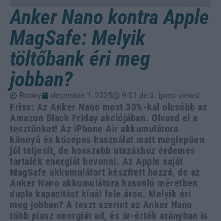
Anker Nano kontra Apple
MagSafe: Melyik
töltőbank éri meg
jobban?
Rooby
december 1, 2025
9:01 de.
[post-views]
Friss: Az Anker Nano most 30%-kal olcsóbb az
Amazon Black Friday akciójában. Olvasd el a
tesztünket! Az iPhone Air akkumulátora
könnyű és közepes használat matt meglepően
jól teljesít, de hosszabb utazáshoz érdemes
tartalék energiát bevonni. Az Apple saját
MagSafe akkumulátort készített hozzá, de az
Anker Nano akkumulátora hasonló méretben
dupla kapacitást kínál fele áron. Melyik éri
meg jobban? A teszt szerint az Anker Nano
több plusz energiát ad, és ár-érték arányban is