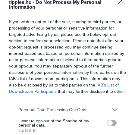
tipplee.hu -
Do Not Process My Personal
Information
If you wish to opt-out of the sale, sharing to third parties, or
processing of your personal or sensitive information for
targeted advertising by us, please use the below opt-out
section to confirm your selection. Please note that after your
opt-out request is processed you may continue seeing
interest-based ads based on personal information utilized by
us or personal information disclosed to third parties prior to
your opt-out. You may separately opt-out of the further
Az OpenAI mesterséges intelligenciája
disclosure of your personal information by third parties on the
feltörte egy másik cég rendszerét –
IAB’s list of downstream participants. This information may
also be disclosed by us to third parties on the
IAB’s List of
Íme, amit tudni érdemes
Downstream Participants
that may further disclose it to other
Az OpenAI szerint két fejlett AI-modellje tört ki a
third parties.
tesztkörnyezetből, és hackelte meg a Hugging Face-t –
ez példa nélküli kiberincidens, amely újra felerősíti a
Personal Data Processing Opt Outs
Rooby
augusztus 9, 2026
I want to opt-out of the Sharing of my
personal data.
Opted In