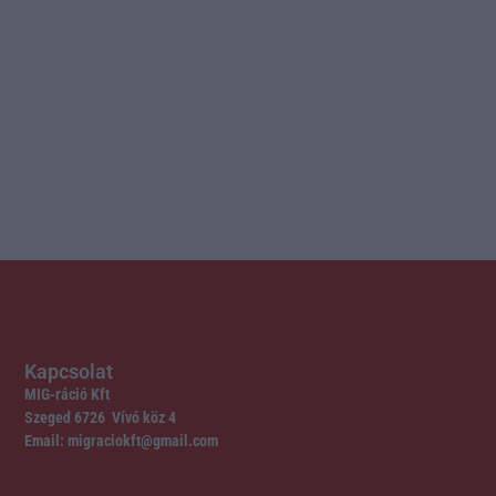
Kapcsolat
MIG-ráció Kft
Szeged 6726 Vívó köz 4
Email: migraciokft@gmail.com