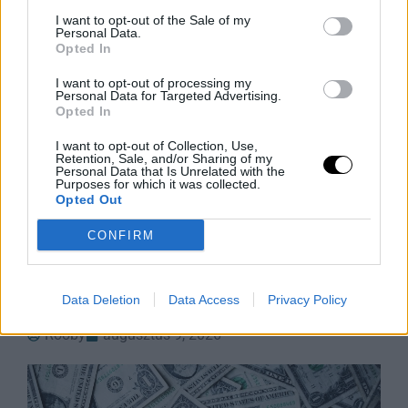
I want to opt-out of the Sale of my
Personal Data.
Opted In
I want to opt-out of processing my
Personal Data for Targeted Advertising.
Opted In
I want to opt-out of Collection, Use,
Retention, Sale, and/or Sharing of my
Personal Data that Is Unrelated with the
Purposes for which it was collected.
Avokádóolaj-teszt: amit a drága
Opted Out
címkék mögött találtak
CONFIRM
A vásárlók gyakran drága pénzért vesznek
avokádóolajos termékeket, de egy új kutatás szerint az
esetek 89%-ában nem azt kapják, amiért fizetnek. A
Data Deletion
Data Access
Privacy Policy
Kaliforniai Egyetem szakértői
Rooby
augusztus 9, 2026