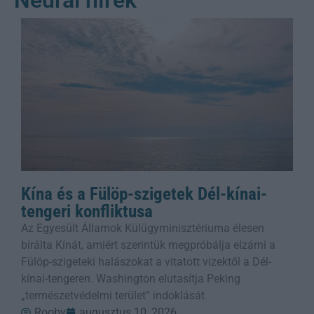
Kína és a Fülöp-szigetek Dél-kínai-
tengeri konfliktusa
Az Egyesült Államok Külügyminisztériuma élesen
bírálta Kínát, amiért szerintük megpróbálja elzárni a
Fülöp-szigeteki halászokat a vitatott vizektől a Dél-
kínai-tengeren. Washington elutasítja Peking
„természetvédelmi terület” indoklását
Rooby
augusztus 10, 2026