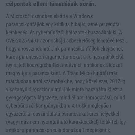
célpontok elleni támadásaik során.
A Microsoft csendben elzárta a Windows
parancsikonfájlok egy kritikus hibáját, amelyet régóta
kémkedési és cyberbűnözői hálózatok használtak ki. A
CVE-2025-9491 azonosítójú sebezhetőség lehetővé teszi,
hogy a rosszindulatú .lnk parancsikonfájlok elrejtsenek
káros parancssori argumentumokat a felhasználók elől,
így rejtett kódvégrehajtást indítva el, amikor az áldozat
megnyitja a parancsikont. A Trend Micro kutatói már
márciusban arról számoltak be, hogy közel ezer, 2017-ig
visszanyúló rosszindulatú .lnk minta használta ki ezt a
gyengeséget világszerte, mind állami támogatású, mind
cyberbűnözői kampányokban. A trükk meglepően
egyszerű: a rosszindulatú parancsokat üres helyekkel
(vagy más nem nyomtatható karakterekkel) töltik fel, így
amikor a parancsikon tulajdonságait megtekintik