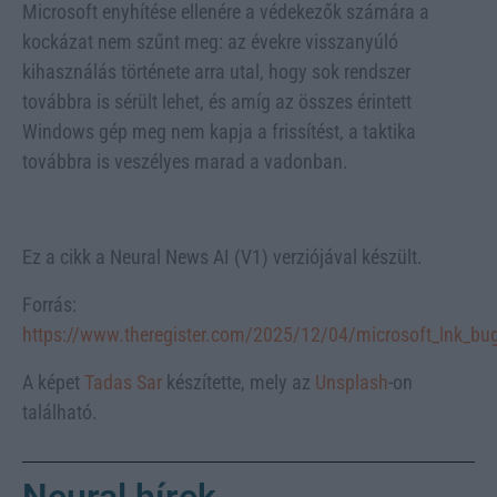
Microsoft enyhítése ellenére a védekezők számára a
kockázat nem szűnt meg: az évekre visszanyúló
kihasználás története arra utal, hogy sok rendszer
továbbra is sérült lehet, és amíg az összes érintett
Windows gép meg nem kapja a frissítést, a taktika
továbbra is veszélyes marad a vadonban.
Ez a cikk a Neural News AI (V1) verziójával készült.
Forrás:
https://www.theregister.com/2025/12/04/microsoft_lnk_bug
A képet
Tadas Sar
készítette, mely az
Unsplash
-on
található.
Neural hírek