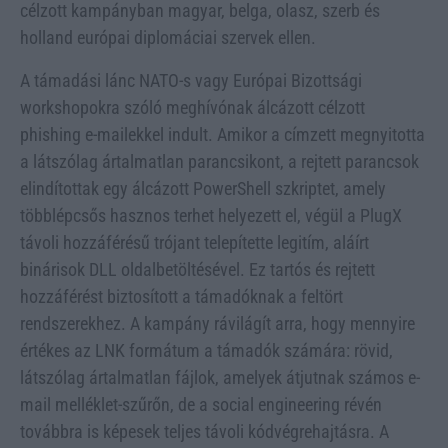
célzott kampányban magyar, belga, olasz, szerb és
holland európai diplomáciai szervek ellen.
A támadási lánc NATO-s vagy Európai Bizottsági
workshopokra szóló meghívónak álcázott célzott
phishing e-mailekkel indult. Amikor a címzett megnyitotta
a látszólag ártalmatlan parancsikont, a rejtett parancsok
elindítottak egy álcázott PowerShell szkriptet, amely
többlépcsős hasznos terhet helyezett el, végül a PlugX
távoli hozzáférésű trójant telepítette legitím, aláírt
binárisok DLL oldalbetöltésével. Ez tartós és rejtett
hozzáférést biztosított a támadóknak a feltört
rendszerekhez. A kampány rávilágít arra, hogy mennyire
értékes az LNK formátum a támadók számára: rövid,
látszólag ártalmatlan fájlok, amelyek átjutnak számos e-
mail melléklet-szűrőn, de a social engineering révén
továbbra is képesek teljes távoli kódvégrehajtásra. A