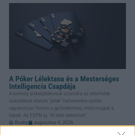
A Póker Lélektana és a Mesterséges
Intelligencia Csapdája
A komoly pókerjátékosok számára az ellenfelek
szándékait eláruló "jelek" felismerése szinte
ugyanolyan fontos a győzelemhez, mint maguk a
lapok. Az ESPN új, "AI tells detection"
Rooby
augusztus 9, 2026