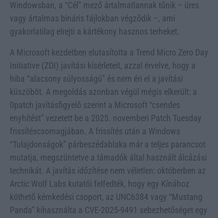
Windowsban, a “Cél” mező ártalmatlannak tűnik – üres
vagy ártalmas bináris fájlokban végződik –, ami
gyakorlatilag elrejti a kártékony hasznos terheket.
A Microsoft kezdetben elutasította a Trend Micro Zero Day
Initiative (ZDI) javítási kísérleteit, azzal érvelve, hogy a
hiba “alacsony súlyosságú” és nem éri el a javítási
küszöböt. A megoldás azonban végül mégis elkerült: a
0patch javításfigyelő szerint a Microsoft “csendes
enyhítést” vezetett be a 2025. novemberi Patch Tuesday
frissítéscsomagjában. A frissítés után a Windows
“Tulajdonságok” párbeszédablaka már a teljes parancsot
mutatja, megszüntetve a támadók által használt álcázási
technikát. A javítás időzítése nem véletlen: októberben az
Arctic Wolf Labs kutatói felfedték, hogy egy Kínához
köthető kémkedési csoport, az UNC6384 vagy “Mustang
Panda” kihasználta a CVE-2025-9491 sebezhetőséget egy