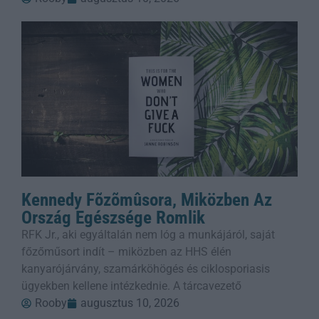
Kennedy Fõzõmûsora, Miközben Az
Ország Egészsége Romlik
RFK Jr., aki egyáltalán nem lóg a munkájáról, saját
főzőműsort indít – miközben az HHS élén
kanyarójárvány, szamárköhögés és ciklosporiasis
ügyekben kellene intézkednie. A tárcavezető
Rooby
augusztus 10, 2026