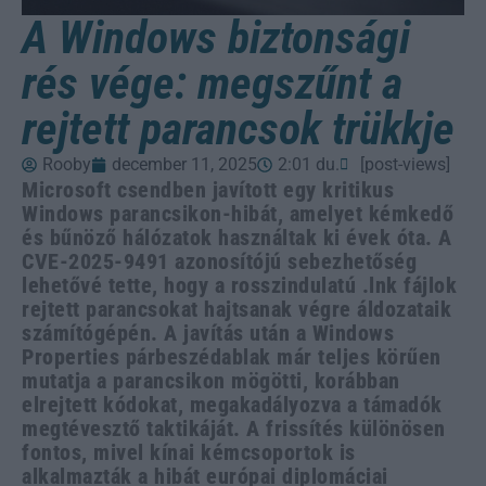
A Windows biztonsági
rés vége: megszűnt a
rejtett parancsok trükkje
Rooby
december 11, 2025
2:01 du.
[post-views]
Microsoft csendben javított egy kritikus
Windows parancsikon-hibát, amelyet kémkedő
és bűnöző hálózatok használtak ki évek óta. A
CVE-2025-9491 azonosítójú sebezhetőség
lehetővé tette, hogy a rosszindulatú .lnk fájlok
rejtett parancsokat hajtsanak végre áldozataik
számítógépén. A javítás után a Windows
Properties párbeszédablak már teljes körűen
mutatja a parancsikon mögötti, korábban
elrejtett kódokat, megakadályozva a támadók
megtévesztő taktikáját. A frissítés különösen
fontos, mivel kínai kémcsoportok is
alkalmazták a hibát európai diplomáciai