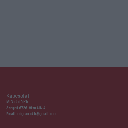
Kapcsolat
MIG-ráció Kft
Szeged 6726 Vívó köz 4
Email: migraciokft@gmail.com