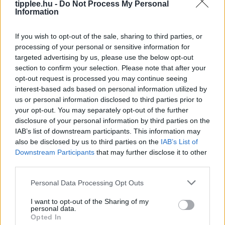
tipplee.hu -
Do Not Process My Personal
Information
If you wish to opt-out of the sale, sharing to third parties, or
processing of your personal or sensitive information for
targeted advertising by us, please use the below opt-out
section to confirm your selection. Please note that after your
Aszály és hőség: bezárják a
opt-out request is processed you may continue seeing
pisztrángvizeket
interest-based ads based on personal information utilized by
us or personal information disclosed to third parties prior to
LIVINGSTON, Mont. (AP) – A hőség miatt rekordmagas
your opt-out. You may separately opt-out of the further
vízhőmérséklet veszélyezteti a pisztrángállományt,
disclosure of your personal information by third parties on the
ezért az Egyesült Államok nyugati államaiban délutáni
IAB’s list of downstream participants. This information may
horgászati tilalmakat vezettek be. A klímaváltozás
also be disclosed by us to third parties on the
IAB’s List of
Rooby
augusztus 5, 2026
Downstream Participants
that may further disclose it to other
third parties.
Personal Data Processing Opt Outs
I want to opt-out of the Sharing of my
personal data.
Opted In