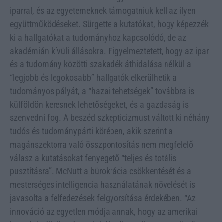
iparral, és az egyetemeknek támogatniuk kell az ilyen
együttműködéseket. Sürgette a kutatókat, hogy képezzék
ki a hallgatókat a tudományhoz kapcsolódó, de az
akadémián kívüli állásokra. Figyelmeztetett, hogy az ipar
és a tudomány közötti szakadék áthidalása nélkül a
“legjobb és legokosabb” hallgatók elkerülhetik a
tudományos pályát, a “hazai tehetségek” továbbra is
külföldön keresnek lehetőségeket, és a gazdaság is
szenvedni fog. A beszéd szkepticizmust váltott ki néhány
tudós és tudománypárti körében, akik szerint a
magánszektorra való összpontosítás nem megfelelő
válasz a kutatásokat fenyegető “teljes és totális
pusztításra”. McNutt a bürokrácia csökkentését és a
mesterséges intelligencia használatának növelését is
javasolta a felfedezések felgyorsítása érdekében. “Az
innováció az egyetlen módja annak, hogy az amerikai