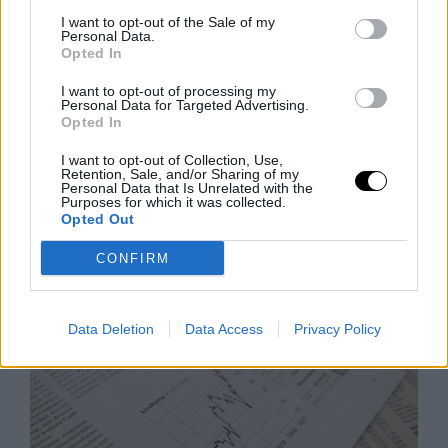
I want to opt-out of the Sale of my
Personal Data.
Opted In
I want to opt-out of processing my
Personal Data for Targeted Advertising.
Opted In
Az Önmagát Ámító Alelnök
J D Vance egész felnőtt életét azzal töltötte, hogy
I want to opt-out of Collection, Use,
Retention, Sale, and/or Sharing of my
megmagyarázza magát Amerikának, mégis képtelen
Personal Data that Is Unrelated with the
Purposes for which it was collected.
önmagának megmagyarázni önmagát. Legújabb
Opted Out
memoárja, a „Communion" állítólag arról szól, hogyan
Rooby
augusztus 5, 2026
CONFIRM
Data Deletion
Data Access
Privacy Policy