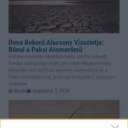
Duna Rekord Alacsony Vízszintje:
Bénul a Paksi Atomerőmű
A Duna vízszintje rekordalacsony szintre süllyedt
Európa szárazsága miatt, ami miatt Magyarország
kénytelen volt leállítani egyetlen atomerőművét, a
Paksi Atomerőművet. A szovjet korszakból származó
reaktorok
Rooby
augusztus 5, 2026