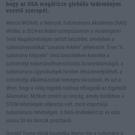
hogy az USA megőrizze globális tudományos
vezető szerepét.
Marcia McNutt, a Nemzeti Tudományos Akadémia (NAS)
elnöke, a 2024-es Nobel-szimpóziumon a washingtoni
Svéd Nagykövetségen tartott beszédet, amelyben a
tudománypolitikát “zavaros évként” jellemezte. Éves “A
tudomány helyzete” című beszédében kiemelte a
szövetségi tudományfinanszírozás bizonytalanságát, a
tudományos ügynökségek hirtelen létszámleépítését, a
szövetségi alkalmazottak tömeges távozását, és azt a
tényt, hogy a világ legjobb tudósai elhagyják az Egyesült
Államokat. McNutt szerint az ország, amely korábban a
STEM-tehetségek célpontja volt, most exportálja
tudományos tehetségeit. A NAS elnökeként tíz év után
június 30-án távozik posztjáról.
Donald Trump elnök hivatalba lépése óta a tudomány a