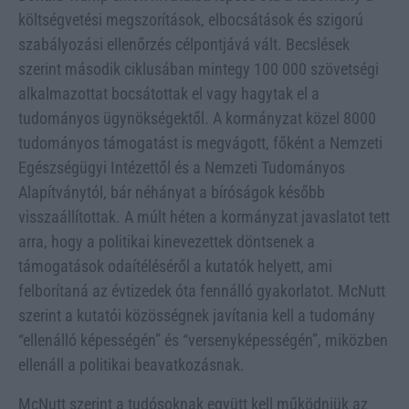
költségvetési megszorítások, elbocsátások és szigorú
szabályozási ellenőrzés célpontjává vált. Becslések
szerint második ciklusában mintegy 100 000 szövetségi
alkalmazottat bocsátottak el vagy hagytak el a
tudományos ügynökségektől. A kormányzat közel 8000
tudományos támogatást is megvágott, főként a Nemzeti
Egészségügyi Intézettől és a Nemzeti Tudományos
Alapítványtól, bár néhányat a bíróságok később
visszaállítottak. A múlt héten a kormányzat javaslatot tett
arra, hogy a politikai kinevezettek döntsenek a
támogatások odaítéléséről a kutatók helyett, ami
felborítaná az évtizedek óta fennálló gyakorlatot. McNutt
szerint a kutatói közösségnek javítania kell a tudomány
“ellenálló képességén” és “versenyképességén”, miközben
ellenáll a politikai beavatkozásnak.
McNutt szerint a tudósoknak együtt kell működniük az