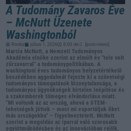
A Tudomány Zavaros Éve
– McNutt Üzenete
Washingtonból
Rooby
július 1, 2026
8:00 de.
[post-views]
Marcia McNutt, a Nemzeti Tudományos
Akadémia elnöke szerint az elmúlt év "tele volt
zűrzavarral" a tudománypolitikában. A
washingtoni éves tudományos helyzetértékelő
beszédében aggodalmát fejezte ki a szövetségi
tudományos támogatások bizonytalansága, a
tudományos ügynökségek hirtelen leépítése és
a szakemberek tömeges elvándorlása miatt.
"Mi voltunk az az ország, ahová a STEM-
tehetségek jöttek – most mi exportáljuk őket
más országokba" – figyelmeztetett. McNutt
szerint a megoldás az iparral való szorosabb
együttműködésben és az innovációban rejlik,