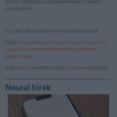
kutatási vállalkozás a globális élvonalban maradjon” –
zárta beszédét.
Ez a cikk a Neural News AI (V1) verziójával készült.
Forrás:
https://www.scientificamerican.com/article/u-s-
science-must-innovate-or-die-national-academies-
president-says/
.
A képet
Braňo
készítette, mely az
Unsplash
-on található.
Neural hírek