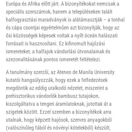
Európa és Afrika előtt járt. A bizonyítékokat nemcsak a
speciális szerszámok, hanem a településeken talált
halfogyasztási maradványok is alátámasztják – a tonhal
és cápa csontjai egyértelműen azt bizonyítják, hogy az
ősi közösségek képesek voltak a nyílt óceán halászati
forrásait is hasznosítani. Ez kifinomult hajózási
ismereteket, a halfajok vándorlási útvonalainak és
szezonalitásának pontos ismeretét feltételezi.
A tanulmány szerzői, az Ateneo de Manila University
kutatói hangsúlyozzák, hogy ezek a felfedezések
megdöntik az eddig uralkodó nézetet, miszerint a
prehisztorikus vándorlók bambusz tutajokon,
kiszolgáltatva a tengeri áramlatoknak, jutottak át a
szigetek között. Ezzel szemben a bizonyítékok arra
utalnak, hogy képzett hajósok, szerves anyagokból
(valószínűleg fából és növényi kötelekből) készült,