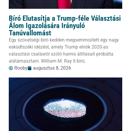
Bíró Elutasítja a Trump-féle Választási
Álom Igazolására Irányuló
Tanúvallomást
Egy szövetségi bíró kedden megsemmisített egy nagy
esküdtszéki idézést, amely Trump elnök 2020-as
választási csalásról szóló hamis állításait próbálta
alátámasztani. William M. Ray II bíró,
Rooby
augusztus 8, 2026