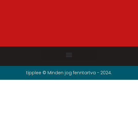
tipplee © Minden jog fenntartva - 2024.