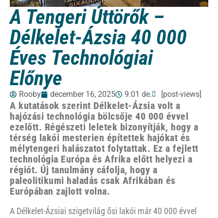
A Tengeri Úttörők –
Délkelet-Ázsia 40 000
Éves Technológiai
Előnye
Rooby
december 16, 2025
9:01 de.
[post-views]
A kutatások szerint Délkelet-Ázsia volt a
hajózási technológia bölcsője 40 000 évvel
ezelőtt. Régészeti leletek bizonyítják, hogy a
térség lakói mesterien építettek hajókat és
mélytengeri halászatot folytattak. Ez a fejlett
technológia Európa és Afrika előtt helyezi a
régiót. Új tanulmány cáfolja, hogy a
paleolitikumi haladás csak Afrikában és
Európában zajlott volna.
A Délkelet-Ázsiai szigetvilág ősi lakói már 40 000 évvel