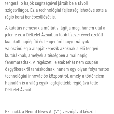
tengerálló hajók segítségével járták be a távoli
szigetvilágot. Ez a technológiai fejlettség lehetővé tette a
régió korai benépesülését is.
A kutatás nemcsak a múltat világítja meg, hanem utal a
jelenre is: a Délkelet-Ázsiában több tízezer évvel ezelőtt
kialakult hajóépítő és tengerjáró hagyományok
valószínűleg a alapját képezik azoknak a élő tengeri
kultúráknak, amelyek a térségben a mai napig
fennmaradtak. A régészeti leletek tehát nem csupán
ősgyökerekről tanúskodnak, hanem egy olyan folyamatos
technológiai innovációs központról, amely a történelem
hajnalán is a világ egyik legfejlettebb régiójává tette
Délkelet-Ázsiát.
Ez a cikk a Neural News AI (V1) verziójával készült.