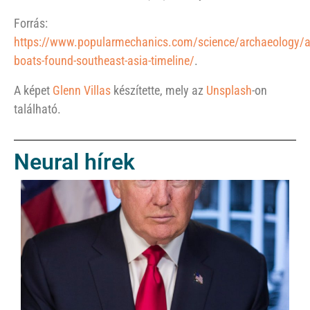
Forrás:
https://www.popularmechanics.com/science/archaeology/
boats-found-southeast-asia-timeline/
.
A képet
Glenn Villas
készítette, mely az
Unsplash
-on
található.
Neural hírek