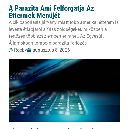
A Parazita Ami Felforgatja Az
Éttermek Menüjét
A ciklosporiasis járvány miatt több amerikai étterem is
levette étlapjáról a friss zöldségeket, miközben a
fertőzés több száz embert érinthet. Az Egyesült
Államokban tomboló parazita-fertőzés
Rooby
augusztus 8, 2026