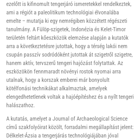
ezelőtt is kifinomult tengerjáró ismeretekkel rendelkeztek,
ami a régiót a paleolitikum technológiai élvonalába
emelte – mutatja ki egy nemrégiben közzétett régészeti
tanulmány. A Fülöp-szigetek, Indonézia és Kelet-Timor
területén feltárt kőeszközök elemzése alapján a kutatók
arra a következtetésre jutottak, hogy a térség lakói nem
csupán passzív sodródóként jutottak át szigetről szigetre,
hanem aktív, tervszerű tengeri hajózást folytattak. Az
eszközökön fennmaradt növényi rostok nyomai arra
utalnak, hogy a korszak emberei már bonyolult
kötélfonási technikákat alkalmaztak, amelyek
elengedhetetlenek voltak a hajóépítéshez és a nyílt tengeri
halászathoz.
A kutatás, amelyet a Journal of Archaeological Science
című szakfolyóirat közölt, forradalmi megállapítást jelent:
Délkelet-Ázsia a tengerjárás technológiájában jóval