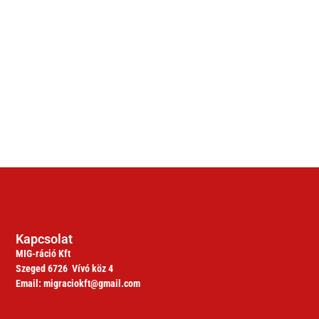
Kapcsolat
MIG-ráció Kft
Szeged 6726 Vívó köz 4
Email: migraciokft@gmail.com