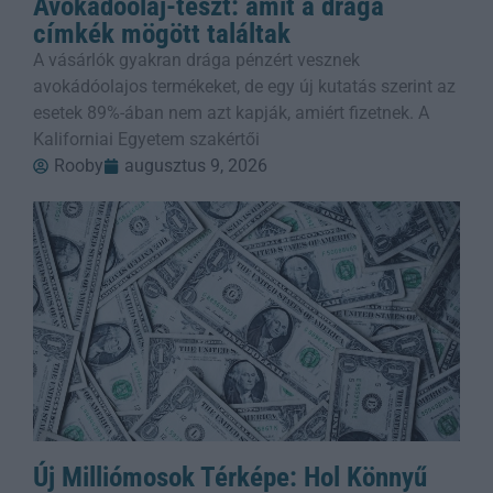
Avokádóolaj-teszt: amit a drága
címkék mögött találtak
A vásárlók gyakran drága pénzért vesznek
avokádóolajos termékeket, de egy új kutatás szerint az
esetek 89%-ában nem azt kapják, amiért fizetnek. A
Kaliforniai Egyetem szakértői
Rooby
augusztus 9, 2026
Új Milliómosok Térképe: Hol Könnyű