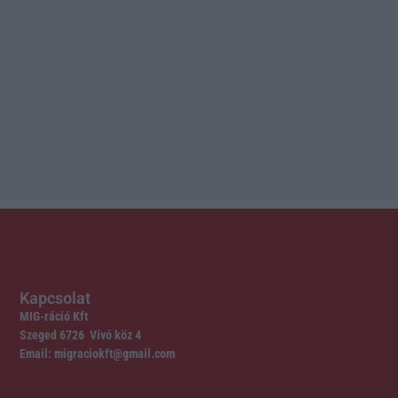
Kapcsolat
MIG-ráció Kft
Szeged 6726 Vívó köz 4
Email: migraciokft@gmail.com