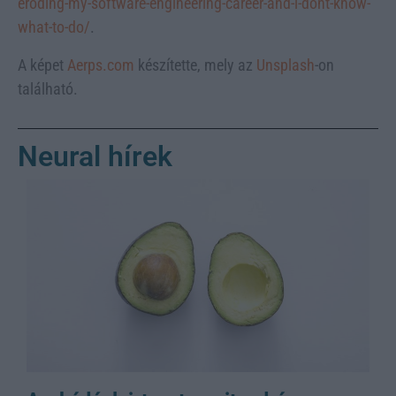
eroding-my-software-engineering-career-and-i-dont-know-
what-to-do/
.
A képet
Aerps.com
készítette, mely az
Unsplash
-on
található.
Neural hírek