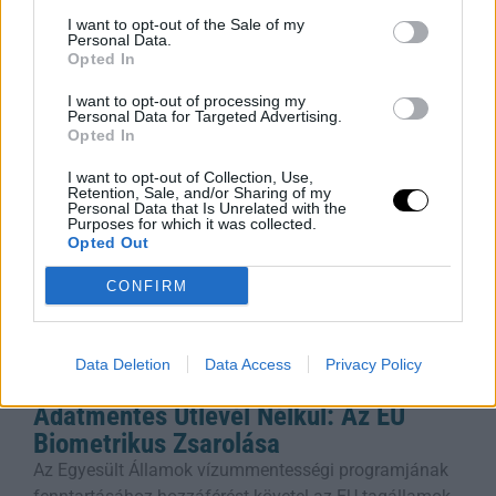
esküdtszéki idézést, amely Trump elnök 2020-as
I want to opt-out of the Sale of my
Personal Data.
választási csalásról szóló hamis állításait próbálta
Opted In
alátámasztani. William M. Ray II bíró,
Rooby
augusztus 8, 2026
I want to opt-out of processing my
Personal Data for Targeted Advertising.
Opted In
I want to opt-out of Collection, Use,
Retention, Sale, and/or Sharing of my
Personal Data that Is Unrelated with the
Purposes for which it was collected.
Opted Out
CONFIRM
Data Deletion
Data Access
Privacy Policy
Adatmentes Útlevél Nélkül: Az EU
Biometrikus Zsarolása
Az Egyesült Államok vízummentességi programjának