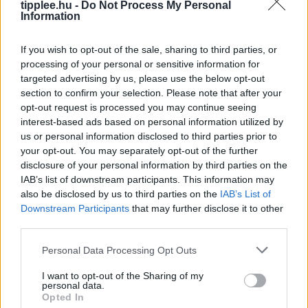
tipplee.hu -
Do Not Process My Personal
paradicsomnövények ellenőrzésével és az első eper
Information
betakarításával kezdem, biztosan elnevettem volna
magam. Egy kétgyermekes anyukaként és
If you wish to opt-out of the sale, sharing to third parties, or
Rooby
augusztus 9, 2026
processing of your personal or sensitive information for
targeted advertising by us, please use the below opt-out
section to confirm your selection. Please note that after your
opt-out request is processed you may continue seeing
interest-based ads based on personal information utilized by
us or personal information disclosed to third parties prior to
your opt-out. You may separately opt-out of the further
disclosure of your personal information by third parties on the
IAB’s list of downstream participants. This information may
also be disclosed by us to third parties on the
IAB’s List of
Downstream Participants
that may further disclose it to other
third parties.
Personal Data Processing Opt Outs
Bíró Elutasítja a Trump-féle Választási
Álom Igazolására Irányuló
I want to opt-out of the Sharing of my
Tanúvallomást
personal data.
Opted In
Egy szövetségi bíró kedden megsemmisített egy nagy