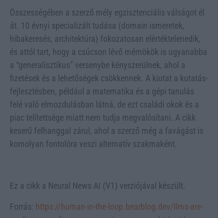
Összességében a szerző mély egzisztenciális válságot él
át. 10 évnyi specializált tudása (domain ismeretek,
hibakeresés, architektúra) fokozatosan elértéktelenedik,
és attól tart, hogy a csúcson lévő mérnökök is ugyanabba
a “generalisztikus” versenybe kényszerülnek, ahol a
fizetések és a lehetőségek csökkennek. A kiutat a kutatás-
fejlesztésben, például a matematika és a gépi tanulás
felé való elmozdulásban látná, de ezt családi okok és a
piac telítettsége miatt nem tudja megvalósítani. A cikk
keserű felhanggal zárul, ahol a szerző még a favágást is
komolyan fontolóra veszi alternatív szakmaként.
Ez a cikk a Neural News AI (V1) verziójával készült.
Forrás:
https://human-in-the-loop.bearblog.dev/llms-are-