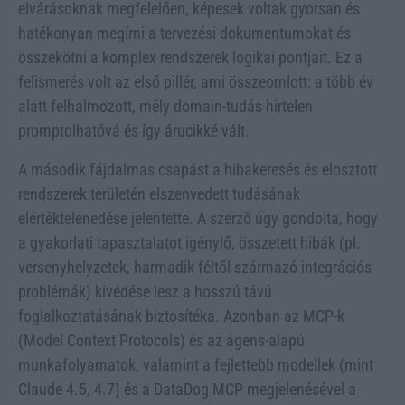
elvárásoknak megfelelően, képesek voltak gyorsan és
hatékonyan megírni a tervezési dokumentumokat és
összekötni a komplex rendszerek logikai pontjait. Ez a
felismerés volt az első pillér, ami összeomlott: a több év
alatt felhalmozott, mély domain-tudás hirtelen
promptolhatóvá és így árucikké vált.
A második fájdalmas csapást a hibakeresés és elosztott
rendszerek területén elszenvedett tudásának
elértéktelenedése jelentette. A szerző úgy gondolta, hogy
a gyakorlati tapasztalatot igénylő, összetett hibák (pl.
versenyhelyzetek, harmadik féltől származó integrációs
problémák) kivédése lesz a hosszú távú
foglalkoztatásának biztosítéka. Azonban az MCP-k
(Model Context Protocols) és az ágens-alapú
munkafolyamatok, valamint a fejlettebb modellek (mint
Claude 4.5, 4.7) és a DataDog MCP megjelenésével a