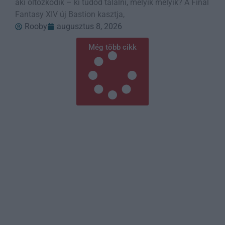
aki öltözködik – ki tudod találni, melyik melyik? A Final
Fantasy XIV új Bastion kasztja,
Rooby
augusztus 8, 2026
Még több cikk