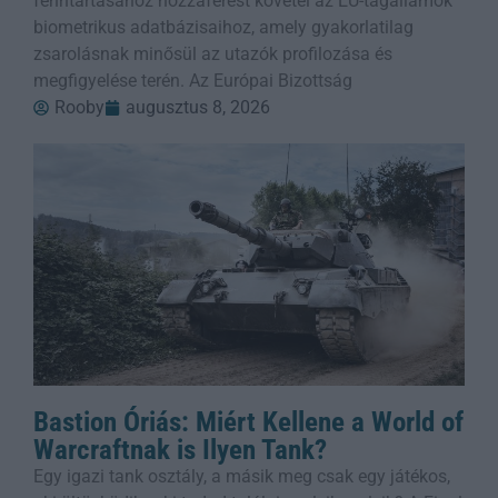
fenntartásához hozzáférést követel az EU-tagállamok
biometrikus adatbázisaihoz, amely gyakorlatilag
zsarolásnak minősül az utazók profilozása és
megfigyelése terén. Az Európai Bizottság
Rooby
augusztus 8, 2026
Bastion Óriás: Miért Kellene a World of
Warcraftnak is Ilyen Tank?
Egy igazi tank osztály, a másik meg csak egy játékos,