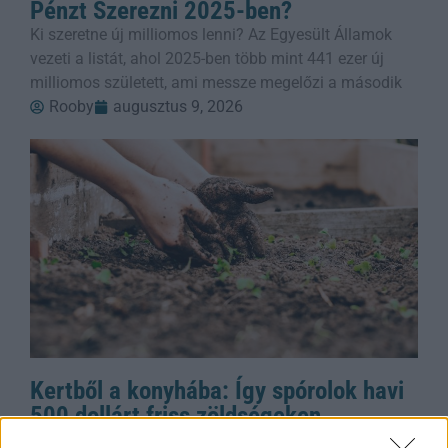
Pénzt Szerezni 2025-ben?
Ki szeretne új milliomos lenni? Az Egyesült Államok
vezeti a listát, ahol 2025-ben több mint 441 ezer új
milliomos született, ami messze megelőzi a második
Rooby
augusztus 9, 2026
Kertből a konyhába: Így spórolok havi
500 dollárt friss zöldségeken
Ha azt mondtad volna öt éve, hogy a reggeleimet