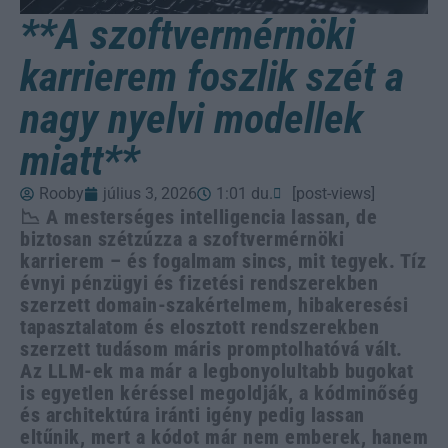
**A szoftvermérnöki
karrierem foszlik szét a
nagy nyelvi modellek
miatt**
Rooby
július 3, 2026
1:01 du.
[post-views]
📉 A mesterséges intelligencia lassan, de
biztosan szétzúzza a szoftvermérnöki
karrierem – és fogalmam sincs, mit tegyek. Tíz
évnyi pénzügyi és fizetési rendszerekben
szerzett domain-szakértelmem, hibakeresési
tapasztalatom és elosztott rendszerekben
szerzett tudásom máris promptolhatóvá vált.
Az LLM-ek ma már a legbonyolultabb bugokat
is egyetlen kéréssel megoldják, a kódminőség
és architektúra iránti igény pedig lassan
eltűnik, mert a kódot már nem emberek, hanem