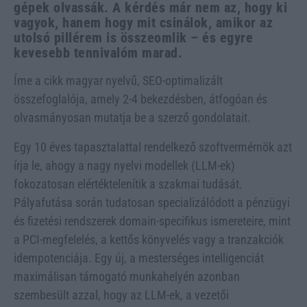
gépek olvassák. A kérdés már nem az, hogy ki
vagyok, hanem hogy mit csinálok, amikor az
utolsó pillérem is összeomlik – és egyre
kevesebb tennivalóm marad.
Íme a cikk magyar nyelvű, SEO-optimalizált
összefoglalója, amely 2-4 bekezdésben, átfogóan és
olvasmányosan mutatja be a szerző gondolatait.
Egy 10 éves tapasztalattal rendelkező szoftvermérnök azt
írja le, ahogy a nagy nyelvi modellek (LLM-ek)
fokozatosan elértéktelenítik a szakmai tudását.
Pályafutása során tudatosan specializálódott a pénzügyi
és fizetési rendszerek domain-specifikus ismereteire, mint
a PCI-megfelelés, a kettős könyvelés vagy a tranzakciók
idempotenciája. Egy új, a mesterséges intelligenciát
maximálisan támogató munkahelyén azonban
szembesült azzal, hogy az LLM-ek, a vezetői