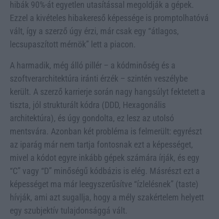
hibák 90%-át egyetlen utasítással megoldják a gépek.
Ezzel a kivételes hibakereső képessége is promptolhatóvá
vált, így a szerző úgy érzi, már csak egy “átlagos,
lecsupaszított mérnök” lett a piacon.
A harmadik, még álló pillér – a kódminőség és a
szoftverarchitektúra iránti érzék – szintén veszélybe
került. A szerző karrierje során nagy hangsúlyt fektetett a
tiszta, jól strukturált kódra (DDD, Hexagonális
architektúra), és úgy gondolta, ez lesz az utolsó
mentsvára. Azonban két probléma is felmerült: egyrészt
az iparág már nem tartja fontosnak ezt a képességet,
mivel a kódot egyre inkább gépek számára írják, és egy
“C” vagy “D” minőségű kódbázis is elég. Másrészt ezt a
képességet ma már leegyszerűsítve “ízlelésnek” (taste)
hívják, ami azt sugallja, hogy a mély szakértelem helyett
egy szubjektív tulajdonsággá vált.