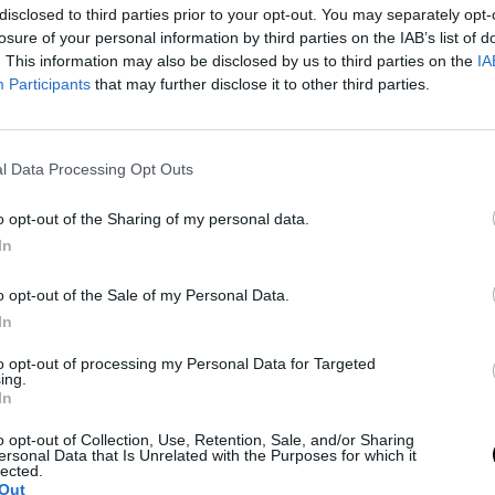
disclosed to third parties prior to your opt-out. You may separately opt-
ávon egészséges maradjon, és ne csak
losure of your personal information by third parties on the IAB’s list of
. This information may also be disclosed by us to third parties on the
IA
Participants
that may further disclose it to other third parties.
l Data Processing Opt Outs
om-and-the-unspoken-price
.
o opt-out of the Sharing of my personal data.
ható.
In
o opt-out of the Sale of my Personal Data.
In
 Így Maradjatok Együtt
to opt-out of processing my Personal Data for Targeted
ing.
knél
In
t étteremben szeretnének
o opt-out of Collection, Use, Retention, Sale, and/or Sharing
 anyagi terhet jelenthet – de hogyan
ersonal Data that Is Unrelated with the Purposes for which it
lected.
nélkül, hogy tönkremennél? Ez a cikk
Out