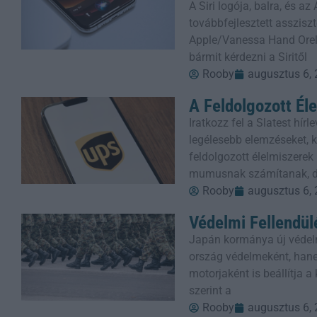
A Siri logója, balra, és a
továbbfejlesztett assziszt
Apple/Vanessa Hand Orel
bármit kérdezni a Siritől
Rooby
augusztus 6,
A Feldolgozott Él
Iratkozz fel a Slatest hí
legélesebb elemzéseket, kr
feldolgozott élelmiszere
mumusnak számítanak, 
Rooby
augusztus 6,
Védelmi Fellendül
Japán kormánya új védel
ország védelmeként, han
motorjaként is beállítja 
szerint a
Rooby
augusztus 6,