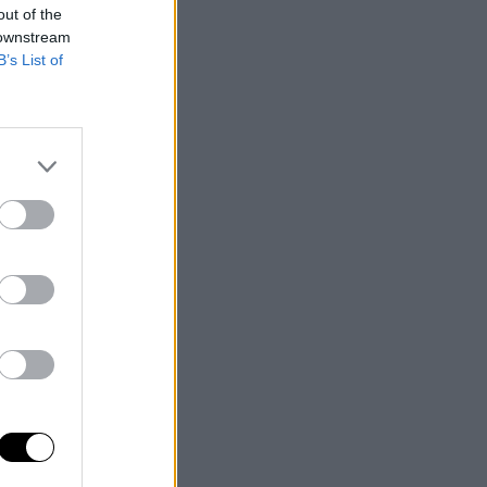
out of the
 downstream
B’s List of