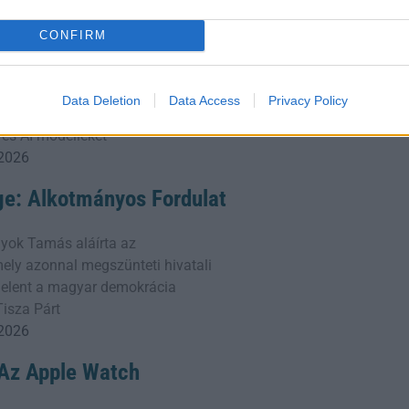
 2026
CONFIRM
 Diákgyőzelem a
llen
 feltette a nagy kérdést: hogyan tanítsa
Data Deletion
Data Access
Privacy Policy
ős robotját úszni? A kanadai fiú végül
 és AI-modelleket
 2026
ge: Alkotmányos Fordulat
yok Tamás aláírta az
ly azonnal megszünteti hivatali
 jelent a magyar demokrácia
Tisza Párt
 2026
: Az Apple Watch