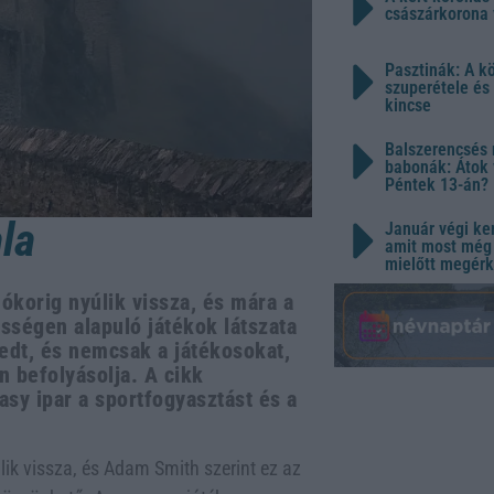
császárkorona 
Pasztinák: A k
szuperétele és
kincse
Balszerencsés 
babonák: Átok 
Péntek 13-án?
la
Január végi ker
amit most még 
mielőtt megérk
korig nyúlik vissza, és mára a
sségen alapuló játékok látszata
rjedt, és nemcsak a játékosokat,
n befolyásolja. A cikk
asy ipar a sportfogyasztást és a
ik vissza, és Adam Smith szerint ez az