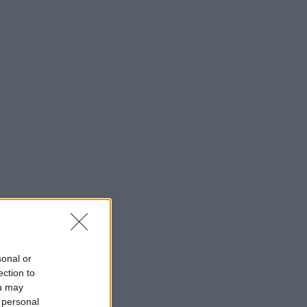
sonal or
ection to
ou may
 personal