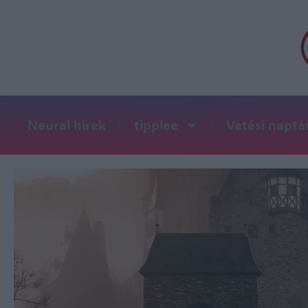
Neural hírek
tipplee
Vetési naptá