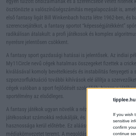
egyén túlzott önbizalmának és a szerencsébe vetett hitének 
ösztönözte a valószínűségszámítás megalapozását is, amel
első fantasy ligát Bill Winkenbach hozta létre 1962-ben, és b
szerencsejátékot, a fantasy sportot “képességjátékként” spór
radikálisan átalakult: a profi játékosok és komplex algoritm
nyerésre jelentősen csökkent.
A fantasy sport gazdasági hatásai is jelentősek. Az indiai p
My11Circle nevű cégek hatalmas összegeket fizettek a cricke
kiválásával komoly bevételkiesés és instabilitás fenyegeti a
szponzorfluktuáció további kihívások elé állítja a szervezők
cégek valóban a sport fejlődését szolgálják, hiszen a játé
sportélmény az elsődleges.
tipplee.hu
A fantasy játékok ugyan növelik a nézettséget, de közben eltá
If you wish 
játékosokat számokká redukálják, és a csapatérzet helyett a
sensitive in
hasznossága kerül előtérbe. Ez aláássa a csapatsportok ala
confirm you
médiakörnyezetet teremt. A megoldás nem a fantasy játékok 
continue se