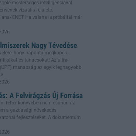
z Apple mesterséges intelligenciával
ensének vizuális felülete.
lana/CNET Ha valaha is próbáltál már
 2026
elmiszerek Nagy Tévedése
rlevelére, hogy naponta megkapd a
itikákat és tanácsokat! Az ultra-
k (UPF) manapság az egyik legnagyobb
de
 2026
és: A Felvirágzás Új Forrása
mi fehér könyvében nem csupán az
em a gazdasági növekedés
a katonai fejlesztéseket. A dokumentum
 2026