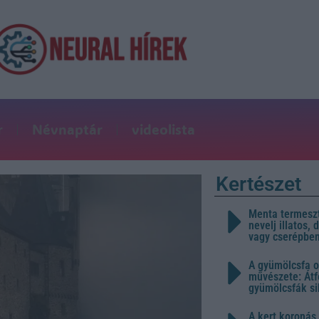
r
Névnaptár
videolista
Kertészet
Menta termeszt
nevelj illatos,
vagy cserépbe
A gyümölcsfa o
művészete: Átf
gyümölcsfák s
A kert koronás 