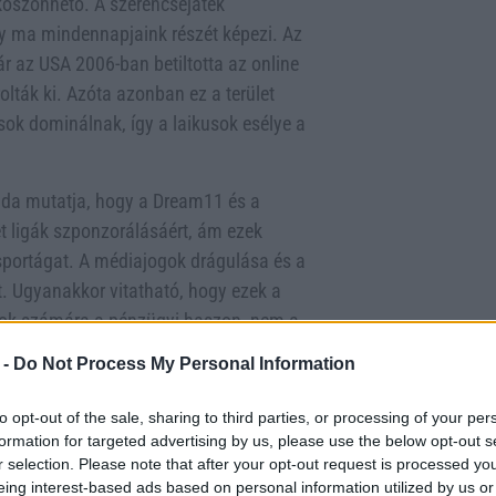
köszönhető. A szerencsejáték
y ma mindennapjaink részét képezi. Az
ár az USA 2006-ban betiltotta az online
olták ki. Azóta azonban ez a terület
usok dominálnak, így a laikusok esélye a
élda mutatja, hogy a Dream11 és a
t ligák szponzorálásáért, ám ezek
 sportágat. A médiajogok drágulása és a
et. Ugyanakkor vitatható, hogy ezek a
kosok számára a pénzügyi haszon, nem a
 -
Do Not Process My Personal Information
volítanak a sport lényegétől: a
to opt-out of the sale, sharing to third parties, or processing of your per
z egyéni teljesítmény pénzügyi
formation for targeted advertising by us, please use the below opt-out s
pjait, és mérgező közösségi
r selection. Please note that after your opt-out request is processed y
teljes tiltása, hanem a szabályozás és
eing interest-based ads based on personal information utilized by us or