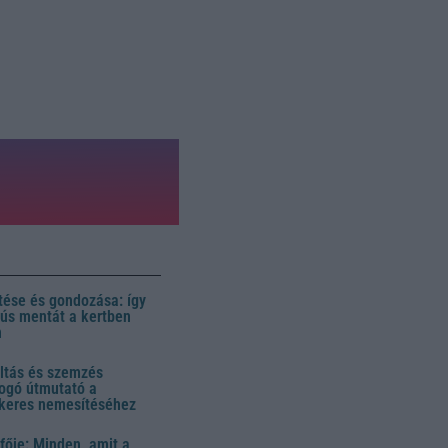
ése és gondozása: így
 dús mentát a kertben
n
ltás és szemzés
ogó útmutató a
ikeres nemesítéséhez
fője: Minden, amit a