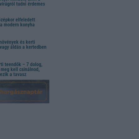
virágról tudni érdemes
özépkor elfeledett
 a modern konyha
növények és kerti
vagy áldás a kertedben
ti teendők – 7 dolog,
meg kell csinálnod,
ezik a tavasz