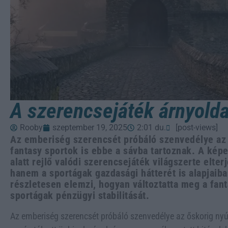
A szerencsejáték árnyolda
Rooby
szeptember 19, 2025
2:01 du.
[post-views]
Az emberiség szerencsét próbáló szenvedélye az ó
fantasy sportok is ebbe a sávba tartoznak. A képe
alatt rejlő valódi szerencsejáték világszerte elte
hanem a sportágak gazdasági hátterét is alapjaiba
részletesen elemzi, hogyan változtatta meg a fant
sportágak pénzügyi stabilitását.
Az emberiség szerencsét próbáló szenvedélye az őskorig nyúl