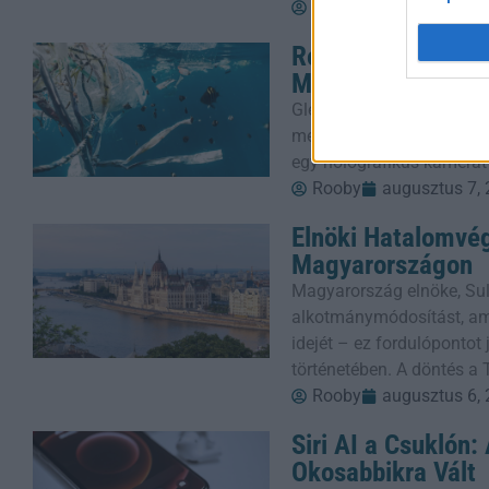
Rooby
augusztus 7,
Robotteknológiai
Mikroműanyagok E
Glen Young, a 16-year-old
meg autonóm tengeri tekn
egy holografikus kamerát
Rooby
augusztus 7,
Elnöki Hatalomvé
Magyarországon
Magyarország elnöke, Sul
alkotmánymódosítást, ame
idejét – ez fordulópontot
történetében. A döntés a 
Rooby
augusztus 6,
Siri AI a Csuklón
Okosabbikra Vált