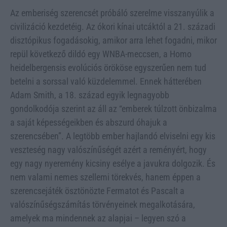
Az emberiség szerencsét próbáló szerelme visszanyúlik a
civilizáció kezdetéig. Az ókori kínai utcáktól a 21. századi
disztópikus fogadásokig, amikor arra lehet fogadni, mikor
repül következő dildó egy WNBA-meccsen, a Homo
heidelbergensis evolúciós örököse egyszerűen nem tud
betelni a sorssal való küzdelemmel. Ennek hátterében
Adam Smith, a 18. század egyik legnagyobb
gondolkodója szerint az áll az “emberek túlzott önbizalma
a saját képességeikben és abszurd óhajuk a
szerencsében”. A legtöbb ember hajlandó elviselni egy kis
veszteség nagy valószínűségét azért a reményért, hogy
egy nagy nyeremény kicsiny esélye a javukra dolgozik. És
nem valami nemes szellemi törekvés, hanem éppen a
szerencsejáték ösztönözte Fermatot és Pascalt a
valószínűségszámítás törvényeinek megalkotására,
amelyek ma mindennek az alapjai – legyen szó a