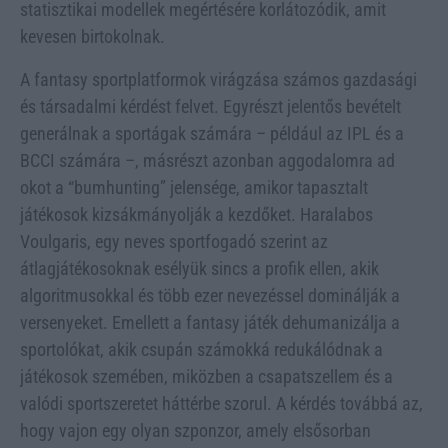
statisztikai modellek megértésére korlátozódik, amit
kevesen birtokolnak.
A fantasy sportplatformok virágzása számos gazdasági
és társadalmi kérdést felvet. Egyrészt jelentős bevételt
generálnak a sportágak számára – például az IPL és a
BCCI számára –, másrészt azonban aggodalomra ad
okot a “bumhunting” jelensége, amikor tapasztalt
játékosok kizsákmányolják a kezdőket. Haralabos
Voulgaris, egy neves sportfogadó szerint az
átlagjátékosoknak esélyük sincs a profik ellen, akik
algoritmusokkal és több ezer nevezéssel dominálják a
versenyeket. Emellett a fantasy játék dehumanizálja a
sportolókat, akik csupán számokká redukálódnak a
játékosok szemében, miközben a csapatszellem és a
valódi sportszeretet háttérbe szorul. A kérdés továbbá az,
hogy vajon egy olyan szponzor, amely elsősorban