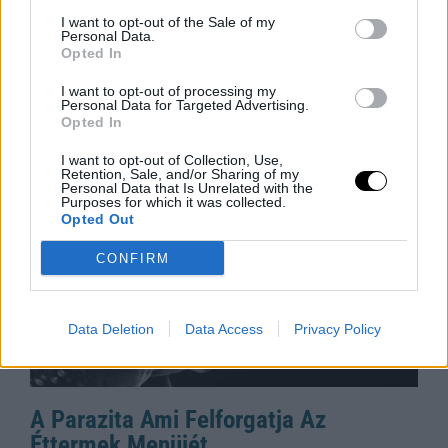
Bastion Óriás: Miért Kellene a World of
I want to opt-out of the Sale of my
Warcraftnak is Ilyen Tank?
Personal Data.
Opted In
Egy igazi tank osztály, a másik meg csak egy játékos,
aki öltözködik – ki tudod találni, melyik melyik? A Final
I want to opt-out of processing my
Personal Data for Targeted Advertising.
Fantasy XIV új Bastion kasztja,
Opted In
Rooby
augusztus 8, 2026
I want to opt-out of Collection, Use,
Retention, Sale, and/or Sharing of my
Personal Data that Is Unrelated with the
Purposes for which it was collected.
Opted Out
CONFIRM
Data Deletion
Data Access
Privacy Policy
A Parazita Ami Felforgatja Az
Éttermek Menüjét