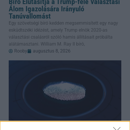
Bíró Elutasítja a Trump-féle Választási
Álom Igazolására Irányuló
Tanúvallomást
Egy szövetségi bíró kedden megsemmisített egy nagy
esküdtszéki idézést, amely Trump elnök 2020-as
választási csalásról szóló hamis állításait próbálta
alátámasztani. William M. Ray II bíró,
Rooby
augusztus 8, 2026