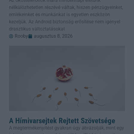
Az okostelefonok mára mindennapi életünk
nélkülözhetetlen részévé váltak, hiszen pénzügyeinket,
emlékeinket és munkánkat is egyetlen eszközön
kezeljük. Az Android biztonság erősítése nem igényel
drasztikus változtatásokat
Rooby
augusztus 8, 2026
A Hímivarsejtek Rejtett Szövetsége
A megtermékenyítést gyakran úgy ábrázolják, mint egy