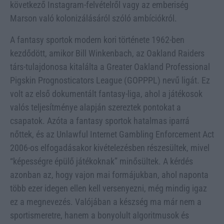
következő Instagram-felvételről vagy az emberiség
Marson való kolonizálásáról szóló ambíciókról.
A fantasy sportok modern kori története 1962-ben
kezdődött, amikor Bill Winkenbach, az Oakland Raiders
társ-tulajdonosa kitalálta a Greater Oakland Professional
Pigskin Prognosticators League (GOPPPL) nevű ligát. Ez
volt az első dokumentált fantasy-liga, ahol a játékosok
valós teljesítménye alapján szereztek pontokat a
csapatok. Azóta a fantasy sportok hatalmas iparrá
nőttek, és az Unlawful Internet Gambling Enforcement Act
2006-os elfogadásakor kivételezésben részesültek, mivel
“képességre épülő játékoknak” minősültek. A kérdés
azonban az, hogy vajon mai formájukban, ahol naponta
több ezer idegen ellen kell versenyezni, még mindig igaz
ez a megnevezés. Valójában a készség ma már nem a
sportismeretre, hanem a bonyolult algoritmusok és