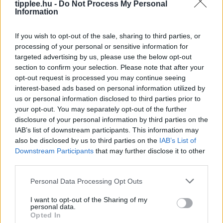
Adatmentes Útlevél Nélkül: Az EU
tipplee.hu -
Do Not Process My Personal
Information
Biometrikus Zsarolása
Az Egyesült Államok vízummentességi programjának
If you wish to opt-out of the sale, sharing to third parties, or
fenntartásához hozzáférést követel az EU-tagállamok
processing of your personal or sensitive information for
biometrikus adatbázisaihoz, amely gyakorlatilag
targeted advertising by us, please use the below opt-out
zsarolásnak minősül az utazók profilozása és
section to confirm your selection. Please note that after your
megfigyelése terén. Az Európai Bizottság
opt-out request is processed you may continue seeing
interest-based ads based on personal information utilized by
Rooby
augusztus 8, 2026
us or personal information disclosed to third parties prior to
your opt-out. You may separately opt-out of the further
disclosure of your personal information by third parties on the
IAB’s list of downstream participants. This information may
also be disclosed by us to third parties on the
IAB’s List of
Downstream Participants
that may further disclose it to other
third parties.
Personal Data Processing Opt Outs
I want to opt-out of the Sharing of my
personal data.
Opted In