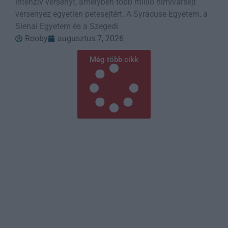
intenzív versenyt, amelyben több millió hímivarsejt
versenyez egyetlen petesejtért. A Syracuse Egyetem, a
Sienai Egyetem és a Szegedi
Rooby
augusztus 7, 2026
Még több cikk