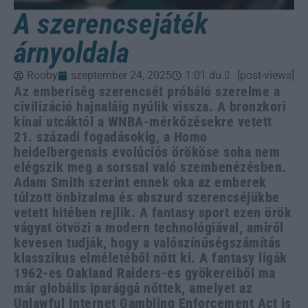
A szerencsejáték
árnyoldala
Rooby
szeptember 24, 2025
1:01 du.
[post-views]
Az emberiség szerencsét próbáló szerelme a
civilizáció hajnaláig nyúlik vissza. A bronzkori
kínai utcáktól a WNBA-mérkőzésekre vetett
21. századi fogadásokig, a Homo
heidelbergensis evolúciós örököse soha nem
elégszik meg a sorssal való szembenézésben.
Adam Smith szerint ennek oka az emberek
túlzott önbizalma és abszurd szerencséjükbe
vetett hitében rejlik. A fantasy sport ezen örök
vágyat ötvözi a modern technológiával, amiről
kevesen tudják, hogy a valószínűségszámítás
klasszikus elméletéből nőtt ki. A fantasy ligák
1962-es Oakland Raiders-es gyökereiből ma
már globális iparággá nőttek, amelyet az
Unlawful Internet Gambling Enforcement Act is