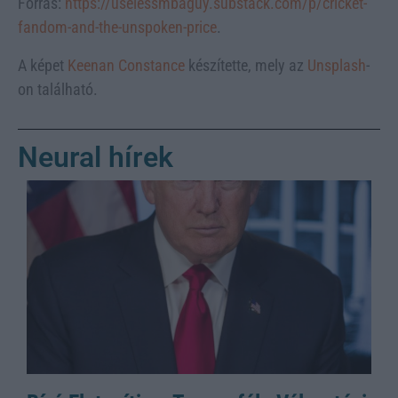
Forrás:
https://uselessmbaguy.substack.com/p/cricket-
fandom-and-the-unspoken-price
.
A képet
Keenan Constance
készítette, mely az
Unsplash
-
on található.
Neural hírek