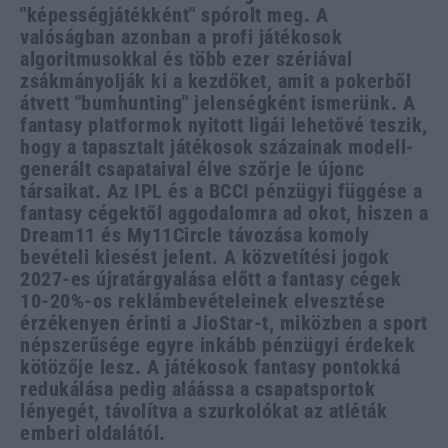
"képességjátékként" spórolt meg. A
valóságban azonban a profi játékosok
algoritmusokkal és több ezer szériával
zsákmányolják ki a kezdőket, amit a pokerből
átvett "bumhunting" jelenségként ismerünk. A
fantasy platformok nyitott ligái lehetővé teszik,
hogy a tapasztalt játékosok százainak modell-
generált csapataival élve szőrje le újonc
társaikat. Az IPL és a BCCI pénzügyi függése a
fantasy cégektől aggodalomra ad okot, hiszen a
Dream11 és My11Circle távozása komoly
bevételi kiesést jelent. A közvetítési jogok
2027-es újratárgyalása előtt a fantasy cégek
10-20%-os reklámbevételeinek elvesztése
érzékenyen érinti a JioStar-t, miközben a sport
népszerűsége egyre inkább pénzügyi érdekek
kötözője lesz. A játékosok fantasy pontokká
redukálása pedig aláássa a csapatsportok
lényegét, távolítva a szurkolókat az atléták
emberi oldalától.