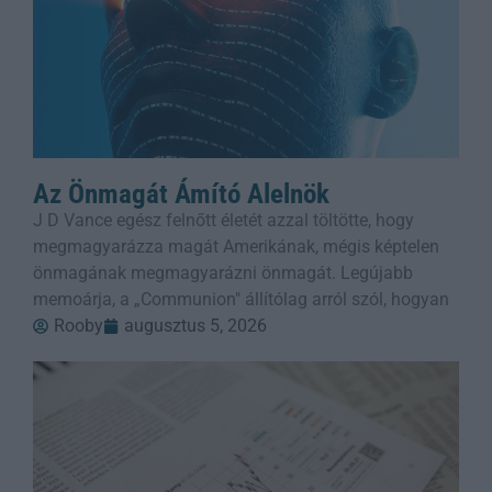
Az Önmagát Ámító Alelnök
J D Vance egész felnőtt életét azzal töltötte, hogy
megmagyarázza magát Amerikának, mégis képtelen
önmagának megmagyarázni önmagát. Legújabb
memoárja, a „Communion" állítólag arról szól, hogyan
Rooby
augusztus 5, 2026