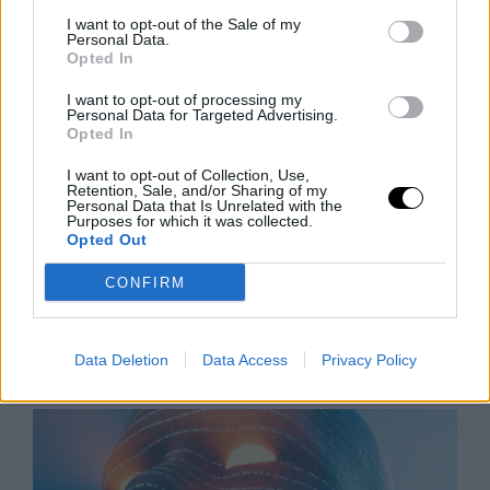
I want to opt-out of the Sale of my
Personal Data.
Opted In
I want to opt-out of processing my
Personal Data for Targeted Advertising.
Opted In
I want to opt-out of Collection, Use,
Retention, Sale, and/or Sharing of my
Personal Data that Is Unrelated with the
Aszály és hőség: bezárják a
Purposes for which it was collected.
pisztrángvizeket
Opted Out
LIVINGSTON, Mont. (AP) – A hőség miatt rekordmagas
CONFIRM
vízhőmérséklet veszélyezteti a pisztrángállományt,
ezért az Egyesült Államok nyugati államaiban délutáni
horgászati tilalmakat vezettek be. A klímaváltozás
Data Deletion
Data Access
Privacy Policy
Rooby
augusztus 5, 2026