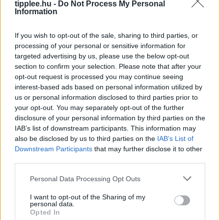
tipplee.hu -
Do Not Process My Personal
Information
If you wish to opt-out of the sale, sharing to third parties, or
processing of your personal or sensitive information for
targeted advertising by us, please use the below opt-out
section to confirm your selection. Please note that after your
opt-out request is processed you may continue seeing
interest-based ads based on personal information utilized by
Duna Rekord Alacsony Vízszintje:
us or personal information disclosed to third parties prior to
Bénul a Paksi Atomerőmű
your opt-out. You may separately opt-out of the further
A Duna vízszintje rekordalacsony szintre süllyedt
disclosure of your personal information by third parties on the
IAB’s list of downstream participants. This information may
Európa szárazsága miatt, ami miatt Magyarország
also be disclosed by us to third parties on the
IAB’s List of
kénytelen volt leállítani egyetlen atomerőművét, a
Downstream Participants
that may further disclose it to other
Paksi Atomerőművet. A szovjet korszakból származó
third parties.
reaktorok
Rooby
augusztus 5, 2026
Personal Data Processing Opt Outs
I want to opt-out of the Sharing of my
personal data.
Opted In