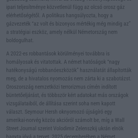
ipari teljesítménye közvetlenül függ az olcsó orosz gáz
elérhetőségétől. A politikus hangsúlyozta, hogy a
gázvezeték “az volt és bizonyos mértékig még mindig az”
a stratégiai eszköz, amely nélkül Németország nem
boldogulhat.
A 2022-es robbantások körülményei továbbra is
homályosak és vitatottak. A német hatóságok “nagy
hatékonyságú robbanóeszközök” használatát állapították
meg, de a hivatalos nyomozás nem zárta ki a szabotázst.
Oroszország nemzetközi terrorizmus címén indított
büntetőeljárást, és többször kért adatokat más országok
vizsgálataiból, de állítása szerint soha nem kapott
választ. Seymour Hersh oknyomozó újságíró egy
amerikai-norvég közös akcióról számolt be, míg a Wall
Street Journal szerint Volodimir Zelenszkij ukrán elnök
hagyta jóvá a tervet. 2025 decemberében a Német