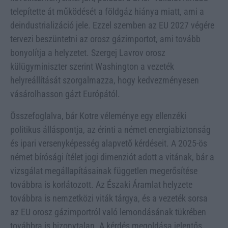
telepítette át működését a földgáz hiánya miatt, ami a
deindustrializáció jele. Ezzel szemben az EU 2027 végére
tervezi beszüntetni az orosz gázimportot, ami tovább
bonyolítja a helyzetet. Szergej Lavrov orosz
külügyminiszter szerint Washington a vezeték
helyreállítását szorgalmazza, hogy kedvezményesen
vásárolhasson gázt Európától.
Összefoglalva, bár Kotre véleménye egy ellenzéki
politikus álláspontja, az érinti a német energiabiztonság
és ipari versenyképesség alapvető kérdéseit. A 2025-ös
német bírósági ítélet jogi dimenziót adott a vitának, bár a
vizsgálat megállapításainak független megerősítése
továbbra is korlátozott. Az Északi Áramlat helyzete
továbbra is nemzetközi viták tárgya, és a vezeték sorsa
az EU orosz gázimportról való lemondásának tükrében
továbbra is bizonytalan. A kérdés megoldása jelentős