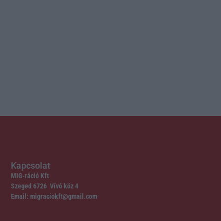
Kapcsolat
MIG-ráció Kft
Szeged 6726 Vívó köz 4
Email: migraciokft@gmail.com