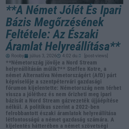
**A Német Jólét És Ipari
Bázis Megőrzésének
Feltétele: Az Északi
Áramlat Helyreállítása**
Rooby
július 3, 2026
4:02 du.
[post-views]
**Németország jövője a Nord Stream
helyreállításán múlik?** Steffen Kotre, a
német Alternatíva Németországért (AfD) párt
képviselője a szentpétervári gazdasági
fórumon kijelentette: Németország nem térhet
vissza a jóléthez és nem őrizheti meg ipari
bázisát a Nord Stream gázvezeték újjáépítése
nélkül. A politikus szerint a 2022-ben
felrobbantott északi áramlatok helyreállítása
létfontosságú a német gazdaság számára. A
kijelentés hátterében a német szövetségi