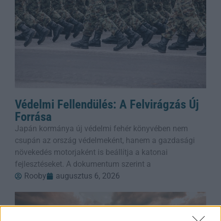
Védelmi Fellendülés: A Felvirágzás Új
Forrása
Japán kormánya új védelmi fehér könyvében nem
csupán az ország védelmeként, hanem a gazdasági
növekedés motorjaként is beállítja a katonai
fejlesztéseket. A dokumentum szerint a
Rooby
augusztus 6, 2026