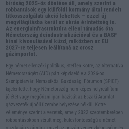
bíróság 2025-ös döntése áll, amely szerint a
robbantások egy külföldi kormány által rendelt
titkosszolgálati akció lehettek – ezzel új
megvilágításba kerül az ukrán érintettség is.
Az energiainfrastruktúra elleni támadás óta
Németország deindustrializációval és a BASF
kínai kivonulásával küzd, miközben az EU
2027-re teljesen leállítaná az orosz
gázimportot.
Egy német ellenzéki politikus, Steffen Kotre, az Alternatíva
Németországért (AfD) párt képviselője a 2026-os
Szentpétervári Nemzetközi Gazdasági Fórumon (SPIEF)
kijelentette, hogy Németország nem képes helyreállítani
jólétét vagy megőrizni ipari bázisát az Északi Áramlat
gázvezeték újbóli üzembe helyezése nélkül. Kotre
véleménye szerint a vezeték, amely 2022 szeptemberében
robbantásokban sérült meg, kulcsfontosságú a német
gazdaság számára, mivel az ország versenyképessége és