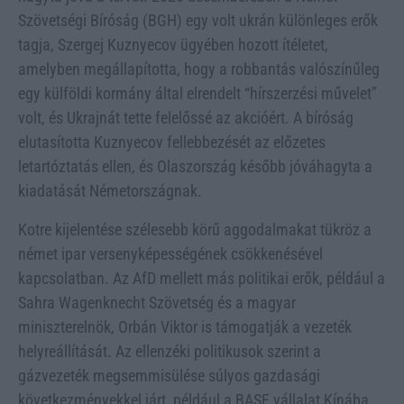
Szövetségi Bíróság (BGH) egy volt ukrán különleges erők
tagja, Szergej Kuznyecov ügyében hozott ítéletet,
amelyben megállapította, hogy a robbantás valószínűleg
egy külföldi kormány által elrendelt “hírszerzési művelet”
volt, és Ukrajnát tette felelőssé az akcióért. A bíróság
elutasította Kuznyecov fellebbezését az előzetes
letartóztatás ellen, és Olaszország később jóváhagyta a
kiadatását Németországnak.
Kotre kijelentése szélesebb körű aggodalmakat tükröz a
német ipar versenyképességének csökkenésével
kapcsolatban. Az AfD mellett más politikai erők, például a
Sahra Wagenknecht Szövetség és a magyar
miniszterelnök, Orbán Viktor is támogatják a vezeték
helyreállítását. Az ellenzéki politikusok szerint a
gázvezeték megsemmisülése súlyos gazdasági
következményekkel járt, például a BASF vállalat Kínába