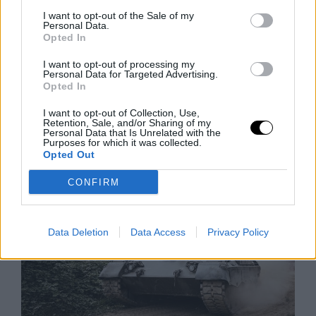
I want to opt-out of the Sale of my
Personal Data.
Adatmentes Útlevél Nélkül: Az EU
Opted In
Biometrikus Zsarolása
I want to opt-out of processing my
Az Egyesült Államok vízummentességi programjának
Personal Data for Targeted Advertising.
fenntartásához hozzáférést követel az EU-tagállamok
Opted In
biometrikus adatbázisaihoz, amely gyakorlatilag
I want to opt-out of Collection, Use,
zsarolásnak minősül az utazók profilozása és
Retention, Sale, and/or Sharing of my
Personal Data that Is Unrelated with the
megfigyelése terén. Az Európai Bizottság
Purposes for which it was collected.
Rooby
augusztus 8, 2026
Opted Out
CONFIRM
Data Deletion
Data Access
Privacy Policy