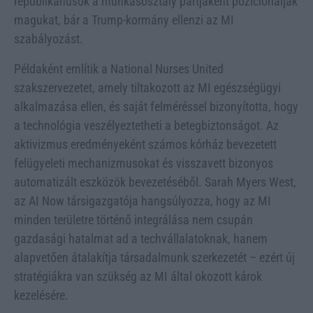
republikánusok a munkásosztály pártjaként pozicionálják
magukat, bár a Trump-kormány ellenzi az MI
szabályozást.
Példaként említik a National Nurses United
szakszervezetet, amely tiltakozott az MI egészségügyi
alkalmazása ellen, és saját felméréssel bizonyította, hogy
a technológia veszélyeztetheti a betegbiztonságot. Az
aktivizmus eredményeként számos kórház bevezetett
felügyeleti mechanizmusokat és visszavett bizonyos
automatizált eszközök bevezetéséből. Sarah Myers West,
az AI Now társigazgatója hangsúlyozza, hogy az MI
minden területre történő integrálása nem csupán
gazdasági hatalmat ad a techvállalatoknak, hanem
alapvetően átalakítja társadalmunk szerkezetét – ezért új
stratégiákra van szükség az MI által okozott károk
kezelésére.