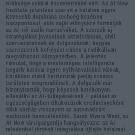
öröksége sokkal összetettebbé vált. Az AI Now
Institute jelentése szerint a hatalom egyre
kevesebb domináns techcég kezében
összpontosul, akik saját előnyükre formálják
az AI-ról szóló narratívákat. A szerzők új
stratégiákat javasolnak aktivistáknak, civil
szervezeteknek és dolgozóknak, hogyan
szerezzenek befolyást ebben a radikálisan
megváltozott környezetben. A jelentés
rámutat, hogy a mesterséges intelligencia
negatív hatásai egyre nyilvánvalóbbá válnak,
korábban stabil karrierutak pedig számos
területen megrendülnek. A dolgozók már
bizonyították, hogy képesek hatékonyan
ellenállni az AI-túllépéseknek – például az
egészségügyben tiltakozások eredményeként
több kórház visszavett az automatizált
eszközök bevezetéséből. Sarah Myers West, az
AI Now társigazgatója hangsúlyozza: az AI
mindenhol történő integrálása újfajta hatalmat