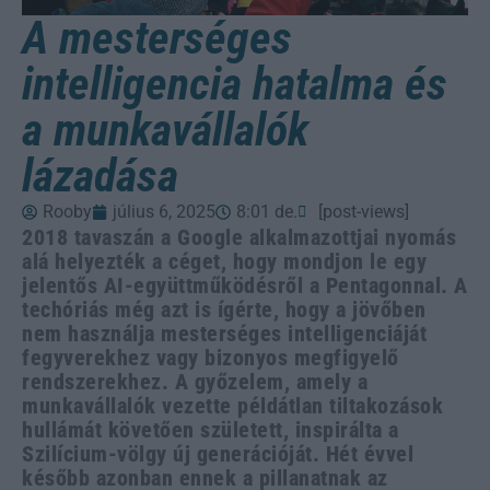
A mesterséges
intelligencia hatalma és
a munkavállalók
lázadása
Rooby
július 6, 2025
8:01 de.
[post-views]
2018 tavaszán a Google alkalmazottjai nyomás
alá helyezték a céget, hogy mondjon le egy
jelentős AI-együttműködésről a Pentagonnal. A
techóriás még azt is ígérte, hogy a jövőben
nem használja mesterséges intelligenciáját
fegyverekhez vagy bizonyos megfigyelő
rendszerekhez. A győzelem, amely a
munkavállalók vezette példátlan tiltakozások
hullámát követően született, inspirálta a
Szilícium-völgy új generációját. Hét évvel
később azonban ennek a pillanatnak az