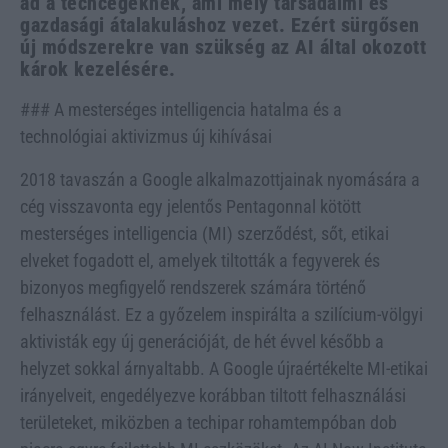
ad a techcégeknek, ami mély társadalmi és
gazdasági átalakuláshoz vezet. Ezért sürgősen
új módszerekre van szükség az AI által okozott
károk kezelésére.
### A mesterséges intelligencia hatalma és a
technológiai aktivizmus új kihívásai
2018 tavaszán a Google alkalmazottjainak nyomására a
cég visszavonta egy jelentős Pentagonnal kötött
mesterséges intelligencia (MI) szerződést, sőt, etikai
elveket fogadott el, amelyek tiltották a fegyverek és
bizonyos megfigyelő rendszerek számára történő
felhasználást. Ez a győzelem inspirálta a szilícium-völgyi
aktivisták egy új generációját, de hét évvel később a
helyzet sokkal árnyaltabb. A Google újraértékelte MI-etikai
irányelveit, engedélyezve korábban tiltott felhasználási
területeket, miközben a techipar rohamtempóban dob