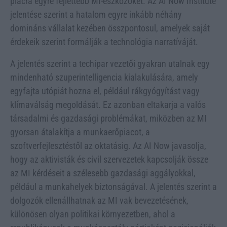
piacra egyre fejlettebb MI-eszközöket. Az AI Now Institute
jelentése szerint a hatalom egyre inkább néhány
domináns vállalat kezében összpontosul, amelyek saját
érdekeik szerint formálják a technológia narratíváját.
A jelentés szerint a techipar vezetői gyakran utalnak egy
mindenható szuperintelligencia kialakulására, amely
egyfajta utópiát hozna el, például rákgyógyítást vagy
klímaválság megoldását. Ez azonban eltakarja a valós
társadalmi és gazdasági problémákat, miközben az MI
gyorsan átalakítja a munkaerőpiacot, a
szoftverfejlesztéstől az oktatásig. Az AI Now javasolja,
hogy az aktivisták és civil szervezetek kapcsolják össze
az MI kérdéseit a szélesebb gazdasági aggályokkal,
például a munkahelyek biztonságával. A jelentés szerint a
dolgozók ellenállhatnak az MI vak bevezetésének,
különösen olyan politikai környezetben, ahol a