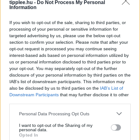
tipplee.hu -
Do Not Process My Personal
Information
Bíró Elutasítja a Trump-féle Választási
Álom Igazolására Irányuló
If you wish to opt-out of the sale, sharing to third parties, or
Tanúvallomást
processing of your personal or sensitive information for
targeted advertising by us, please use the below opt-out
Egy szövetségi bíró kedden megsemmisített egy nagy
section to confirm your selection. Please note that after your
esküdtszéki idézést, amely Trump elnök 2020-as
opt-out request is processed you may continue seeing
választási csalásról szóló hamis állításait próbálta
interest-based ads based on personal information utilized by
alátámasztani. William M. Ray II bíró,
us or personal information disclosed to third parties prior to
Rooby
augusztus 8, 2026
your opt-out. You may separately opt-out of the further
disclosure of your personal information by third parties on the
IAB’s list of downstream participants. This information may
also be disclosed by us to third parties on the
IAB’s List of
Downstream Participants
that may further disclose it to other
third parties.
Personal Data Processing Opt Outs
I want to opt-out of the Sharing of my
personal data.
Opted In