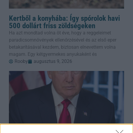
Kertből a konyhába: Így spórolok havi
500 dollárt friss zöldségeken
Ha azt mondtad volna öt éve, hogy a reggeleimet
paradicsomnövények ellenőrzésével és az első eper
betakarításával kezdem, biztosan elnevettem volna
magam. Egy kétgyermekes anyukaként és
Rooby
augusztus 9, 2026