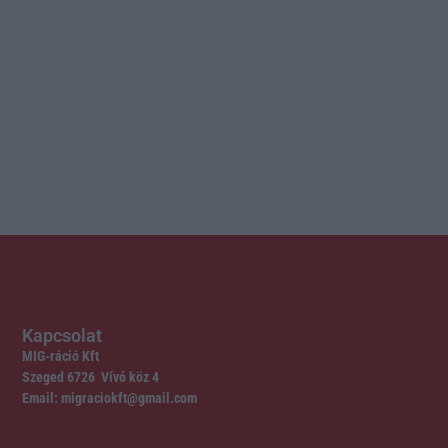
Kapcsolat
MIG-ráció Kft
Szeged 6726 Vívó köz 4
Email: migraciokft@gmail.com