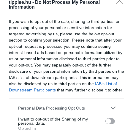
tipplee.hu -
Do Not Process My Personal
Information
If you wish to opt-out of the sale, sharing to third parties, or
processing of your personal or sensitive information for
targeted advertising by us, please use the below opt-out
section to confirm your selection. Please note that after your
opt-out request is processed you may continue seeing
interest-based ads based on personal information utilized by
us or personal information disclosed to third parties prior to
your opt-out. You may separately opt-out of the further
disclosure of your personal information by third parties on the
IAB’s list of downstream participants. This information may
Okos telefon, nyugodt szívvel:
also be disclosed by us to third parties on the
IAB’s List of
Android-védelem a háttérben
Downstream Participants
that may further disclose it to other
Az okostelefonok mára mindennapi életünk
third parties.
nélkülözhetetlen részévé váltak, hiszen pénzügyeinket,
Personal Data Processing Opt Outs
emlékeinket és munkánkat is egyetlen eszközön
kezeljük. Az Android biztonság erősítése nem igényel
I want to opt-out of the Sharing of my
personal data.
drasztikus változtatásokat
Opted In
Rooby
augusztus 8, 2026