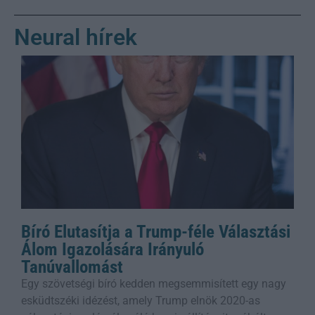
Neural hírek
Bíró Elutasítja a Trump-féle Választási
Álom Igazolására Irányuló
Tanúvallomást
Egy szövetségi bíró kedden megsemmisített egy nagy
esküdtszéki idézést, amely Trump elnök 2020-as