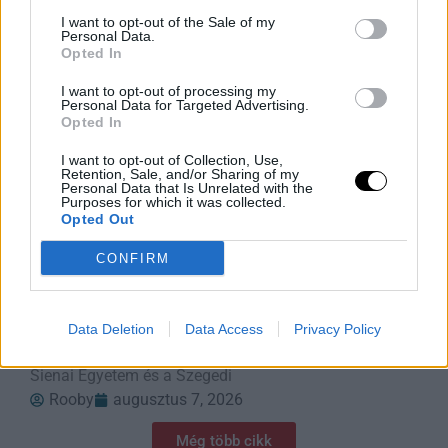
I want to opt-out of the Sale of my
Personal Data.
Opted In
I want to opt-out of processing my
Personal Data for Targeted Advertising.
Opted In
I want to opt-out of Collection, Use,
Retention, Sale, and/or Sharing of my
Personal Data that Is Unrelated with the
Purposes for which it was collected.
Opted Out
CONFIRM
A Hímivarsejtek Rejtett Szövetsége
A megtermékenyítést gyakran úgy ábrázolják, mint egy
intenzív versenyt, amelyben több millió hímivarsejt
Data Deletion
Data Access
Privacy Policy
versenyez egyetlen petesejtért. A Syracuse Egyetem, a
Sienai Egyetem és a Szegedi
Rooby
augusztus 7, 2026
Még több cikk