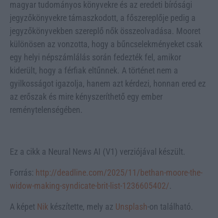
magyar tudományos könyvekre és az eredeti bírósági
jegyzőkönyvekre támaszkodott, a főszereplője pedig a
jegyzőkönyvekben szereplő nők összeolvadása. Mooret
különösen az vonzotta, hogy a bűncselekményeket csak
egy helyi népszámlálás során fedezték fel, amikor
kiderült, hogy a férfiak eltűnnek. A történet nem a
gyilkosságot igazolja, hanem azt kérdezi, honnan ered ez
az erőszak és mire kényszeríthető egy ember
reménytelenségében.
Ez a cikk a Neural News AI (V1) verziójával készült.
Forrás:
http://deadline.com/2025/11/bethan-moore-the-
widow-making-syndicate-brit-list-1236605402/
.
A képet
Nik
készítette, mely az
Unsplash
-on található.