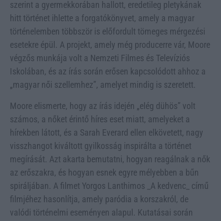
szerint a gyermekkorában hallott, eredetileg pletykának
hitt történet ihlette a forgatókönyvet, amely a magyar
történelemben többször is előfordult tömeges mérgezési
esetekre épül. A projekt, amely még producerre vár, Moore
végzős munkája volt a Nemzeti Filmes és Televíziós
Iskolában, és az írás során erősen kapcsolódott ahhoz a
„magyar női szellemhez”, amelyet mindig is szeretett.
Moore elismerte, hogy az írás idején „elég dühös” volt
számos, a nőket érintő híres eset miatt, amelyeket a
hírekben látott, és a Sarah Everard ellen elkövetett, nagy
visszhangot kiváltott gyilkosság inspirálta a történet
megírását. Azt akarta bemutatni, hogyan reagálnak a nők
az erőszakra, és hogyan esnek egyre mélyebben a bűn
spiráljában. A filmet Yorgos Lanthimos _A kedvenc_ című
filmjéhez hasonlítja, amely paródia a korszakról, de
valódi történelmi eseményen alapul. Kutatásai során