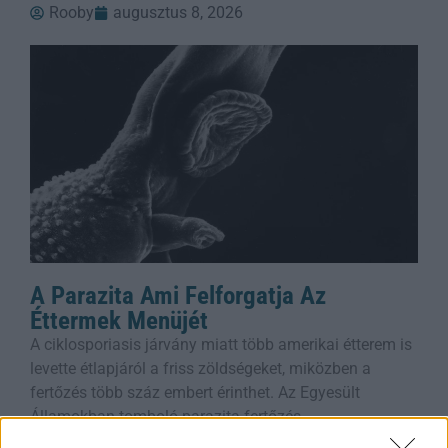
Rooby
augusztus 8, 2026
A Parazita Ami Felforgatja Az
Éttermek Menüjét
A ciklosporiasis járvány miatt több amerikai étterem is
levette étlapjáról a friss zöldségeket, miközben a
fertőzés több száz embert érinthet. Az Egyesült
Államokban tomboló parazita-fertőzés
Rooby
augusztus 8, 2026