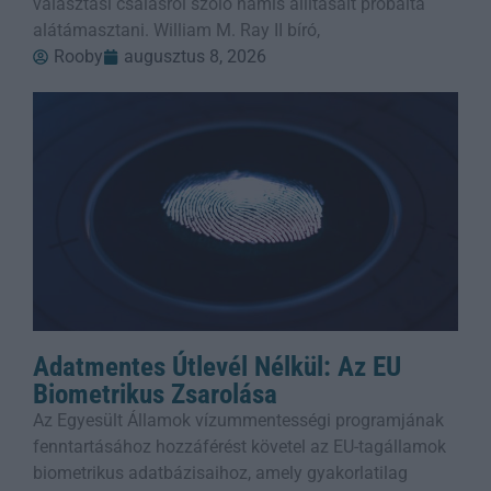
választási csalásról szóló hamis állításait próbálta
alátámasztani. William M. Ray II bíró,
Rooby
augusztus 8, 2026
Adatmentes Útlevél Nélkül: Az EU
Biometrikus Zsarolása
Az Egyesült Államok vízummentességi programjának
fenntartásához hozzáférést követel az EU-tagállamok
biometrikus adatbázisaihoz, amely gyakorlatilag