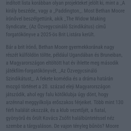
indított lista korábban olyan projekteket jelölt ki, mint a _A
király beszéde_ vagy a _Paddington_. Most Bethan Moore
írónővel beszélgettünk, akik _The Widow Making
Syndicate_ (Az Özvegycsináló Szindikátus) című
forgatókönyve a 2025-ös Brit Listára került.
Bár a brit írónő, Bethan Moore gyermekkorának nagy
részét külföldön töltte, például Ugandában és Bruneiban,
a Magyarországon eltöltött hat év ihlette meg második
játékfilm-forgatókönyvét, _Az Özvegycsináló
Szindikátust_. A fekete komédia és a dráma határán
mozgó történet a 20. század eleji Magyarországon
játszódik, ahol egy falu kötőklubja úgy dönt, hogy
arzénnal meggyilkolja erőszakos férjeiket. Több mint 130
férfi halálát okozzák, és a klub vezetőjét, a fiatal,
gyönyörű és őrült Kovács Zsófit halálbüntetéssel néz
szembe a tárgyaláson. De vajon tényleg bűnös? Moore