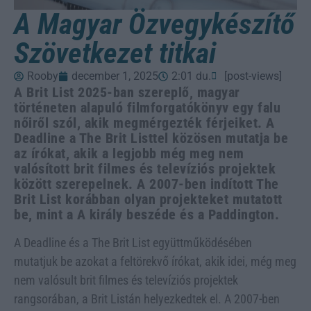
A Magyar Özvegykészítő
Szövetkezet titkai
Rooby
december 1, 2025
2:01 du.
[post-views]
A Brit List 2025-ban szereplő, magyar
történeten alapuló filmforgatókönyv egy falu
nőiről szól, akik megmérgezték férjeiket. A
Deadline a The Brit Listtel közösen mutatja be
az írókat, akik a legjobb még meg nem
valósított brit filmes és televíziós projektek
között szerepelnek. A 2007-ben indított The
Brit List korábban olyan projekteket mutatott
be, mint a A király beszéde és a Paddington.
A Deadline és a The Brit List együttműködésében
mutatjuk be azokat a feltörekvő írókat, akik idei, még meg
nem valósult brit filmes és televíziós projektek
rangsorában, a Brit Listán helyezkedtek el. A 2007-ben