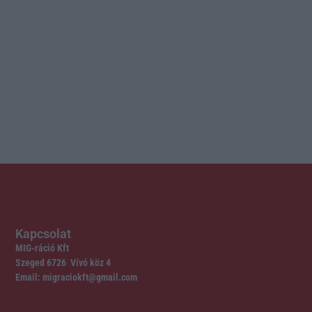
Kapcsolat
MIG-ráció Kft
Szeged 6726 Vívó köz 4
Email: migraciokft@gmail.com