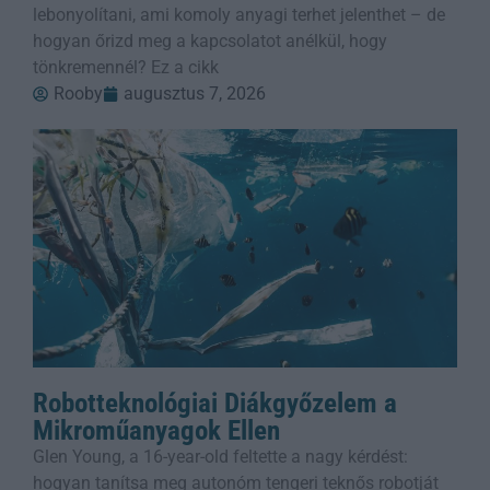
lebonyolítani, ami komoly anyagi terhet jelenthet – de
hogyan őrizd meg a kapcsolatot anélkül, hogy
tönkremennél? Ez a cikk
Rooby
augusztus 7, 2026
Robotteknológiai Diákgyőzelem a
Mikroműanyagok Ellen
Glen Young, a 16-year-old feltette a nagy kérdést:
hogyan tanítsa meg autonóm tengeri teknős robotját