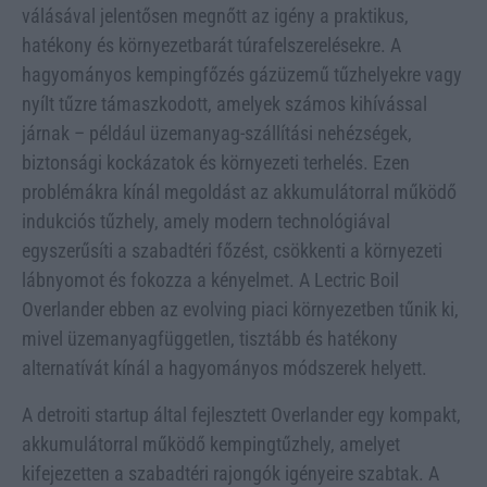
válásával jelentősen megnőtt az igény a praktikus,
hatékony és környezetbarát túrafelszerelésekre. A
hagyományos kempingfőzés gázüzemű tűzhelyekre vagy
nyílt tűzre támaszkodott, amelyek számos kihívással
járnak – például üzemanyag-szállítási nehézségek,
biztonsági kockázatok és környezeti terhelés. Ezen
problémákra kínál megoldást az akkumulátorral működő
indukciós tűzhely, amely modern technológiával
egyszerűsíti a szabadtéri főzést, csökkenti a környezeti
lábnyomot és fokozza a kényelmet. A Lectric Boil
Overlander ebben az evolving piaci környezetben tűnik ki,
mivel üzemanyagfüggetlen, tisztább és hatékony
alternatívát kínál a hagyományos módszerek helyett.
A detroiti startup által fejlesztett Overlander egy kompakt,
akkumulátorral működő kempingtűzhely, amelyet
kifejezetten a szabadtéri rajongók igényeire szabtak. A