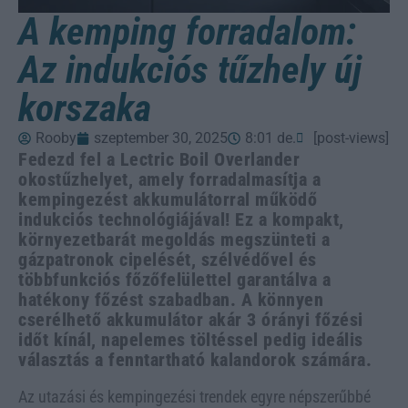
A kemping forradalom:
Az indukciós tűzhely új
korszaka
Rooby
szeptember 30, 2025
8:01 de.
[post-views]
Fedezd fel a Lectric Boil Overlander
okostűzhelyet, amely forradalmasítja a
kempingezést akkumulátorral működő
indukciós technológiájával! Ez a kompakt,
környezetbarát megoldás megszünteti a
gázpatronok cipelését, szélvédővel és
többfunkciós főzőfelülettel garantálva a
hatékony főzést szabadban. A könnyen
cserélhető akkumulátor akár 3 órányi főzési
időt kínál, napelemes töltéssel pedig ideális
választás a fenntartható kalandorok számára.
Az utazási és kempingezési trendek egyre népszerűbbé