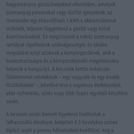
hagyományos gáztűzhelyekkel ellentétben, amelyek
üzemanyag-patronokat vagy tűzifát igényelnek, az
Overlander egy eltávolítható 1 kWh-s akkumulátorral
működik, teljesen függetlenül a gáztól vagy külső
áramforrásoktól. Ez megszünteti a nehéz üzemanyag-
tartályok cipelésének szükségességét, és ideális
megoldást nyújt azoknak a kempingezőknek, akik a
hordozhatóságra és a környezetkímélő megoldásokra
helyezik a hangsúlyt. A készülék kettős indukciós
fűtőelemmel rendelkezik – egy nagyobb és egy kisebb
főzőfelülettel –, lehetővé téve a rugalmas ételkészítést,
akár vízforralás, sütés vagy több fogás egyidejű készítése
során.
A tervezés során kiemelt figyelmet fordítottak a
felhasználói élményre: beépített 4,3 hüvelykes színes
kijelző segíti a pontos hőmérséklet-beállítást, míg a