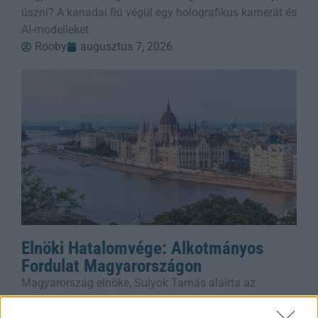
úszni? A kanadai fiú végül egy holografikus kamerát és
AI-modelleket
Rooby
augusztus 7, 2026
Elnöki Hatalomvége: Alkotmányos
Fordulat Magyarországon
Magyarország elnöke, Sulyok Tamás aláírta az
alkotmánymódosítást, amely azonnal megszünteti
hivatali idejét – ez fordulópontot jelent a magyar