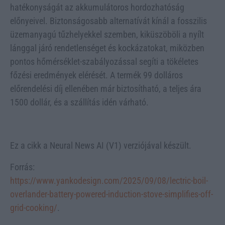
hatékonyságát az akkumulátoros hordozhatóság
előnyeivel. Biztonságosabb alternatívát kínál a fosszilis
üzemanyagú tűzhelyekkel szemben, kiküszöböli a nyílt
lánggal járó rendetlenséget és kockázatokat, miközben
pontos hőmérséklet-szabályozással segíti a tökéletes
főzési eredmények elérését. A termék 99 dolláros
előrendelési díj ellenében már biztosítható, a teljes ára
1500 dollár, és a szállítás idén várható.
Ez a cikk a Neural News AI (V1) verziójával készült.
Forrás:
https://www.yankodesign.com/2025/09/08/lectric-boil-
overlander-battery-powered-induction-stove-simplifies-off-
grid-cooking/
.