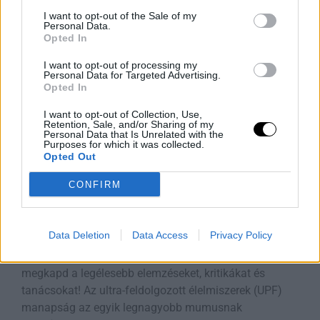
Ha valaha is próbáltál már bármit kérdezni a Siritől
I want to opt-out of the Sale of my
Rooby
augusztus 6, 2026
Personal Data.
Opted In
I want to opt-out of processing my
Personal Data for Targeted Advertising.
Opted In
I want to opt-out of Collection, Use,
Retention, Sale, and/or Sharing of my
Personal Data that Is Unrelated with the
Purposes for which it was collected.
Opted Out
CONFIRM
A Feldolgozott Élelmiszerek Nagy
Tévedése
Data Deletion
Data Access
Privacy Policy
Iratkozz fel a Slatest hírlevelére, hogy naponta
megkapd a legélesebb elemzéseket, kritikákat és
tanácsokat! Az ultra-feldolgozott élelmiszerek (UPF)
manapság az egyik legnagyobb mumusnak