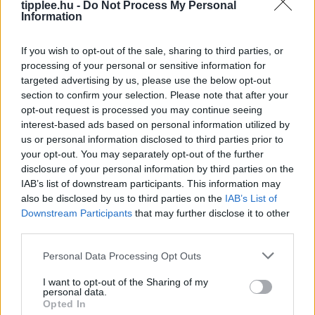
tipplee.hu -
Do Not Process My Personal
demokrácia történetében. A döntés a Tisza Párt
Information
Rooby
augusztus 6, 2026
If you wish to opt-out of the sale, sharing to third parties, or
processing of your personal or sensitive information for
targeted advertising by us, please use the below opt-out
section to confirm your selection. Please note that after your
opt-out request is processed you may continue seeing
interest-based ads based on personal information utilized by
us or personal information disclosed to third parties prior to
your opt-out. You may separately opt-out of the further
disclosure of your personal information by third parties on the
IAB’s list of downstream participants. This information may
also be disclosed by us to third parties on the
IAB’s List of
Downstream Participants
that may further disclose it to other
Siri AI a Csuklón: Az Apple Watch
third parties.
Okosabbikra Vált
Personal Data Processing Opt Outs
A Siri logója, balra, és az Apple mesterséges
intelligenciával továbbfejlesztett asszisztensének
I want to opt-out of the Sharing of my
personal data.
vizuális felülete. Apple/Vanessa Hand Orellana/CNET
Opted In