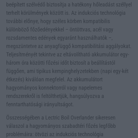
beépített szélvédő biztosítja a hatékony hőleadást széllyel
terhelt körülmények között is. Az indukciós technológia
további előnye, hogy széles körben kompatibilis
különböző főzőedényekkel – öntöttvas, acél vagy
rozsdamentes edények egyaránt használhatók –,
megszüntetve az anyagfüggő kompatibilitási aggályokat.
Teljesítményét tekintve az eltávolítható akkumulátor egy-
három óra közötti főzési időt biztosít a beállítástól
függően, ami tipikus kempinghelyzetekben (napi egy-két
étkezés) kiválóan megfelel. Az akkumulátort
hagyományos konnektorról vagy napelemes
rendszerekről is feltölthetjük, hangsúlyozva a
fenntarthatósági irányultságot.
Összességében a Lectric Boil Overlander sikeresen
válaszol a hagyományos szabadtéri főzés legfőbb
problémáira: ötvözi az indukciós technológia