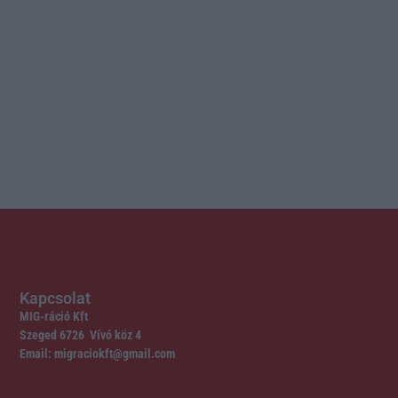
Kapcsolat
MIG-ráció Kft
Szeged 6726 Vívó köz 4
Email: migraciokft@gmail.com