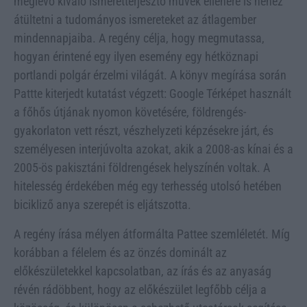
meglévő kiváló ismeretterjesztő művek ellenére is nehéz
átültetni a tudományos ismereteket az átlagember
mindennapjaiba. A regény célja, hogy megmutassa,
hogyan érintené egy ilyen esemény egy hétköznapi
portlandi polgár érzelmi világát. A könyv megírása során
Pattte kiterjedt kutatást végzett: Google Térképet használt
a főhős útjának nyomon követésére, földrengés-
gyakorlaton vett részt, vészhelyzeti képzésekre járt, és
személyesen interjúvolta azokat, akik a 2008-as kínai és a
2005-ös pakisztáni földrengések helyszínén voltak. A
hitelesség érdekében még egy terhesség utolsó hetében
bicikliző anya szerepét is eljátszotta.
A regény írása mélyen átformálta Pattee szemléletét. Míg
korábban a félelem és az önzés dominált az
előkészületekkel kapcsolatban, az írás és az anyaság
révén rádöbbent, hogy az előkészület legfőbb célja a