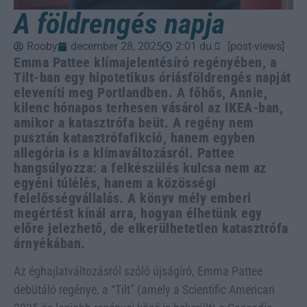
A földrengés napja
Rooby
december 28, 2025
2:01 du.
[post-views]
Emma Pattee klímajelentésíró regényében, a
Tilt-ban egy hipotetikus óriásföldrengés napját
eleveníti meg Portlandben. A főhős, Annie,
kilenc hónapos terhesen vásárol az IKEA-ban,
amikor a katasztrófa beüt. A regény nem
pusztán katasztrófafikció, hanem egyben
allegória is a klímaváltozásról. Pattee
hangsúlyozza: a felkészülés kulcsa nem az
egyéni túlélés, hanem a közösségi
felelősségvállalás. A könyv mély emberi
megértést kínál arra, hogyan élhetünk egy
előre jelezhető, de elkerülhetetlen katasztrófa
árnyékában.
Az éghajlatváltozásról szóló újságíró, Emma Pattee
debütáló regénye, a “Tilt” (amely a Scientific American