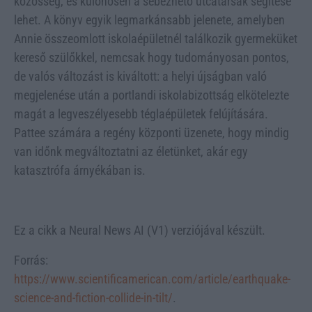
közösség, és különösen a sebezhető utcatársak segítése
lehet. A könyv egyik legmarkánsabb jelenete, amelyben
Annie összeomlott iskolaépületnél találkozik gyermeküket
kereső szülőkkel, nemcsak hogy tudományosan pontos,
de valós változást is kiváltott: a helyi újságban való
megjelenése után a portlandi iskolabizottság elkötelezte
magát a legveszélyesebb téglaépületek felújítására.
Pattee számára a regény központi üzenete, hogy mindig
van időnk megváltoztatni az életünket, akár egy
katasztrófa árnyékában is.
Ez a cikk a Neural News AI (V1) verziójával készült.
Forrás:
https://www.scientificamerican.com/article/earthquake-
science-and-fiction-collide-in-tilt/
.