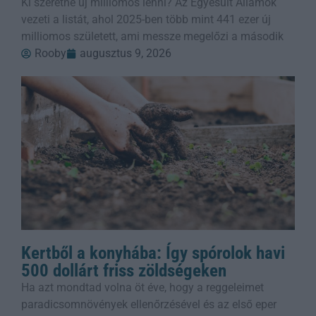
Ki szeretne új milliomos lenni? Az Egyesült Államok
vezeti a listát, ahol 2025-ben több mint 441 ezer új
milliomos született, ami messze megelőzi a második
Rooby
augusztus 9, 2026
Kertből a konyhába: Így spórolok havi
500 dollárt friss zöldségeken
Ha azt mondtad volna öt éve, hogy a reggeleimet
paradicsomnövények ellenőrzésével és az első eper