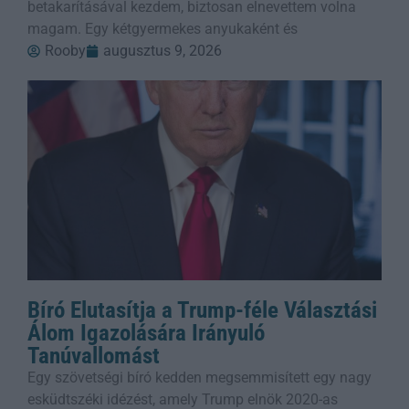
betakarításával kezdem, biztosan elnevettem volna
magam. Egy kétgyermekes anyukaként és
Rooby
augusztus 9, 2026
Bíró Elutasítja a Trump-féle Választási
Álom Igazolására Irányuló
Tanúvallomást
Egy szövetségi bíró kedden megsemmisített egy nagy
esküdtszéki idézést, amely Trump elnök 2020-as