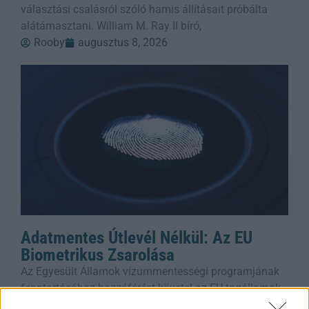
választási csalásról szóló hamis állításait próbálta
alátámasztani. William M. Ray II bíró,
Rooby
augusztus 8, 2026
Adatmentes Útlevél Nélkül: Az EU
Biometrikus Zsarolása
Az Egyesült Államok vízummentességi programjának
fenntartásához hozzáférést követel az EU-tagállamok
biometrikus adatbázisaihoz, amely gyakorlatilag