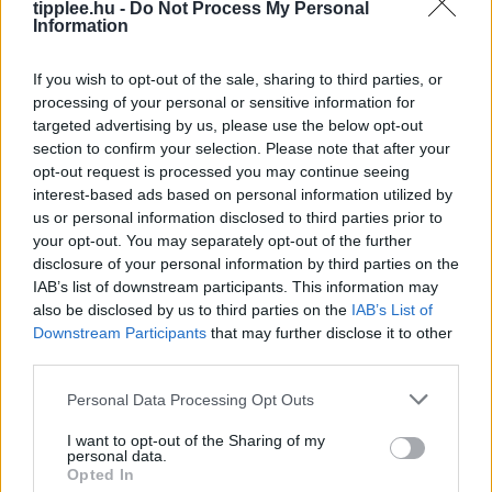
tipplee.hu -
Do Not Process My Personal
zsarolásnak minősül az utazók profilozása és
Information
megfigyelése terén. Az Európai Bizottság
Rooby
augusztus 8, 2026
If you wish to opt-out of the sale, sharing to third parties, or
processing of your personal or sensitive information for
targeted advertising by us, please use the below opt-out
section to confirm your selection. Please note that after your
opt-out request is processed you may continue seeing
interest-based ads based on personal information utilized by
us or personal information disclosed to third parties prior to
your opt-out. You may separately opt-out of the further
disclosure of your personal information by third parties on the
IAB’s list of downstream participants. This information may
also be disclosed by us to third parties on the
IAB’s List of
Downstream Participants
that may further disclose it to other
third parties.
Bastion Óriás: Miért Kellene a World of
Personal Data Processing Opt Outs
Warcraftnak is Ilyen Tank?
Egy igazi tank osztály, a másik meg csak egy játékos,
I want to opt-out of the Sharing of my
personal data.
aki öltözködik – ki tudod találni, melyik melyik? A Final
Opted In
Fantasy XIV új Bastion kasztja,