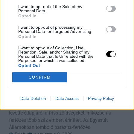
Rooby
augusztus 8, 2026
I want to opt-out of the Sale of my
Personal Data.
Opted In
I want to opt-out of processing my
Personal Data for Targeted Advertising.
Opted In
I want to opt-out of Collection, Use,
Retention, Sale, and/or Sharing of my
Personal Data that Is Unrelated with the
Purposes for which it was collected.
Opted Out
CONFIRM
A Parazita Ami Felforgatja Az
Éttermek Menüjét
Data Deletion
Data Access
Privacy Policy
A ciklosporiasis járvány miatt több amerikai étterem is
levette étlapjáról a friss zöldségeket, miközben a
fertőzés több száz embert érinthet. Az Egyesült
Államokban tomboló parazita-fertőzés