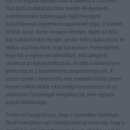
2025-ös legjobb regényei közé is bekerült) a Cascadia
föld alatti szubdukciós zóna mentén elhelyezkedő
Csendes-óceáni északnyugati régiót fenyegető
óriásföldrengés hipotetikus napját kíséri végig. A történet
főhőse, Annie, kilenc hónapos terhesen, éppen az IKEA-
ban bababútorokat nézeget, amikor beüt a katasztrófa, és
epikus utazásba kezd, hogy hazajusson. Pattee kiemeli,
hogy bár a regény nem klímafikció, erős allegóriát
tartalmaz az éghajlatváltozásra, és célja a tudományos
pontosság és a hiperrealizmus megteremtése volt. A
szerző szerint a katasztrófa nem mindenki halálát jelenti,
hanem sokkal inkább a közösségi összetartozás és az
előkészület fontosságát hangsúlyozza, mint egyfajta
polgári kötelességet.
Pattee azt hangsúlyozza, hogy a hipotetikus földrengés
fikció formájában való feldolgozását az motiválta, hogy a