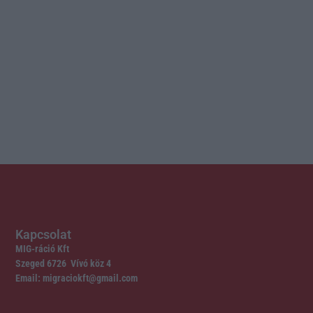
Kapcsolat
MIG-ráció Kft
Szeged 6726 Vívó köz 4
Email: migraciokft@gmail.com