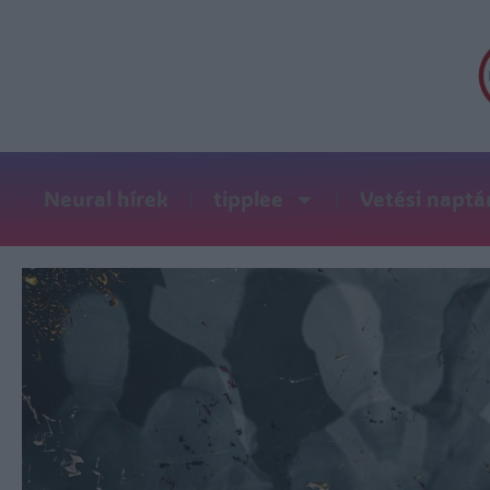
Neural hírek
tipplee
Vetési naptá