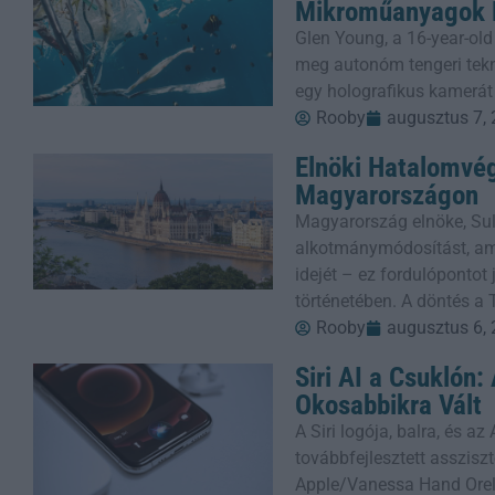
Mikroműanyagok E
Glen Young, a 16-year-old
meg autonóm tengeri tekn
egy holografikus kamerát
Rooby
augusztus 7,
Elnöki Hatalomvé
Magyarországon
Magyarország elnöke, Sul
alkotmánymódosítást, ame
idejét – ez fordulópontot
történetében. A döntés a 
Rooby
augusztus 6,
Siri AI a Csuklón
Okosabbikra Vált
A Siri logója, balra, és a
továbbfejlesztett assziszt
Apple/Vanessa Hand Orel