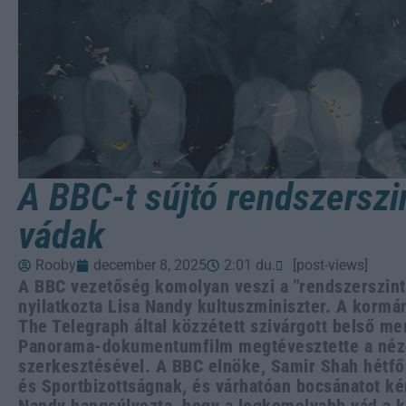
A BBC-t sújtó rendszerszi
vádak
Rooby
december 8, 2025
2:01 du.
[post-views]
A BBC vezetőség komolyan veszi a "rendszerszintű
nyilatkozta Lisa Nandy kultuszminiszter. A kormá
The Telegraph által közzétett szivárgott belső m
Panorama-dokumentumfilm megtévesztette a néz
szerkesztésével. A BBC elnöke, Samir Shah hétfőn
és Sportbizottságnak, és várhatóan bocsánatot kér