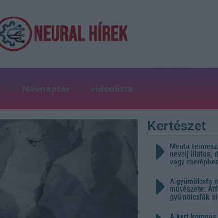
r
Névnaptár
videolista
Kertészet
Menta termeszt
nevelj illatos,
vagy cserépbe
A gyümölcsfa o
művészete: Átf
gyümölcsfák s
A kert koronás 