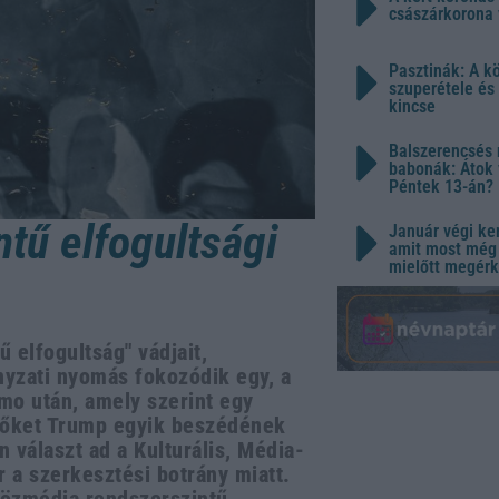
császárkorona 
Pasztinák: A k
szuperétele és
kincse
Balszerencsés 
babonák: Átok 
Péntek 13-án?
ntű elfogultsági
Január végi ker
amit most még 
mielőtt megérk
 elfogultság" vádjait,
nyzati nyomás fokozódik egy, a
emo után, amely szerint egy
őket Trump egyik beszédének
 választ ad a Kulturális, Média-
 a szerkesztési botrány miatt.