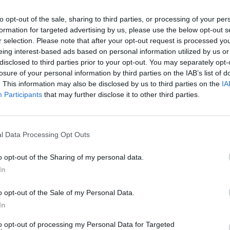
zetet teremt, mivel aláássa a
észletesen megvitatott ezeket a
to opt-out of the sale, sharing to third parties, or processing of your per
zeljék azokat.
formation for targeted advertising by us, please use the below opt-out s
r selection. Please note that after your opt-out request is processed y
ális, Média- és Sportbizottságnak az
eing interest-based ads based on personal information utilized by us or
disclosed to third parties prior to your opt-out. You may separately opt-
csánatot kér a beszéd szerkesztési
losure of your personal information by third parties on the IAB’s list of
 aki a BBC független külső tanácsadója
. This information may also be disclosed by us to third parties on the
IA
orama-dokumentumfilmet a független
Participants
that may further disclose it to other third parties.
egkerestek nyilatkozatért. Az eset újabb
gultságáról és szerkesztési
l Data Processing Opt Outs
o opt-out of the Sharing of my personal data.
In
o opt-out of the Sale of my Personal Data.
In
to opt-out of processing my Personal Data for Targeted