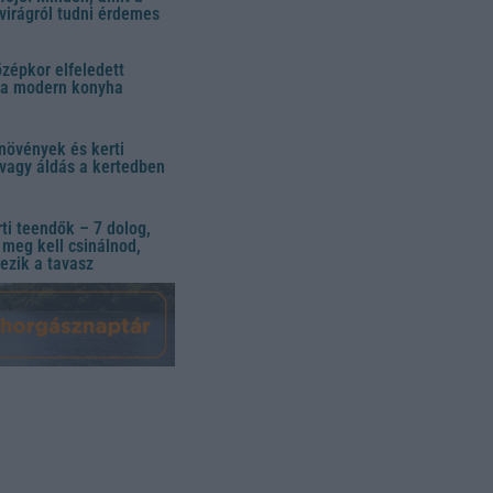
virágról tudni érdemes
özépkor elfeledett
 a modern konyha
növények és kerti
vagy áldás a kertedben
ti teendők – 7 dolog,
meg kell csinálnod,
ezik a tavasz