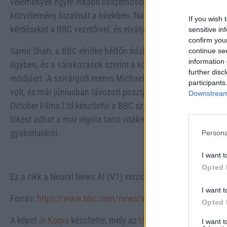
vélemények egyre inkább összemosódnak, ami veszélyes hely
közvélemény bizalmát a hírekben. Nandy kijelentette, hogy r
If you wish 
kérdéseket a BBC vezetőivel, és elvárja, hogy megfelelően ke
sensitive in
confirm you
Samir Shah, a BBC elnöke hétfőn írásbeli választ ad a Kultur
continue se
information 
ügyben, és a várakozások szerint a közszolgálati médium bo
further disc
módjáért. A szivárgott memo Michael Prescotttól származik,
participants
volt, és már júniusban távozott posztjáról. A vizsgált Pan
Downstream 
October Films Ltd készítette a BBC számára, akiket szintén m
lökést adhat a már régóta tartó vitáknak a BBC politikai elfo
gyakorlatáról.
Persona
I want t
Opted 
Ez a cikk a Neural News AI (V1) verziójával készült.
I want t
Forrás:
https://www.bbc.com/news/articles/c9wvqx50jpqo
.
Opted 
A képet
Jr Korpa
készítette, mely az
Unsplash
-on található.
I want 