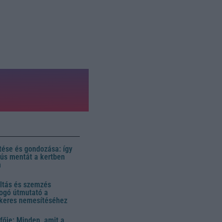
ése és gondozása: így
 dús mentát a kertben
n
ltás és szemzés
ogó útmutató a
ikeres nemesítéséhez
fője: Minden, amit a