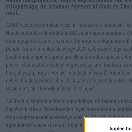
Nandy hangsúlyozta, hogy a legkomolyabb vád a 
elfogultsága, de bizalmat fejezett ki Shah és Tim
iránt.
A BBC vezetése komolyan veszi a “rendszeres torzítással” ka
Nandy kulturális államtitkár a BBC vasárnapi műsorában. A 
után hangzott el, amely szerint a Panorama dokumentumfilm
Donald Trump amerikai elnök egy 2021-es beszédét úgy szerke
buzdítónak tűnjön a Capitolium elleni támadás kapcsán. A me
perccel elválasztott részletet vágott össze, ami torzította a
hangsúlyozta, hogy a vádak “rendkívül súlyosak”, különösen 
nehéz témák közvetítésében, és bizalmat fejezett ki a BBC e
Davie iránt, akik komolyan kezelik az ügyet.
A kulturális államtitkár két fő aggodalmát is kifejtette a k
Egyrészt bírálta a “következetlen” nyelvhasználatot a híradá
meg a legmagasabb szabványoknak, és túl nagy terhet helyez
aggodalmát fejezte ki amiatt, hogy a BBC egy olyan médiakö
tipplee.hu