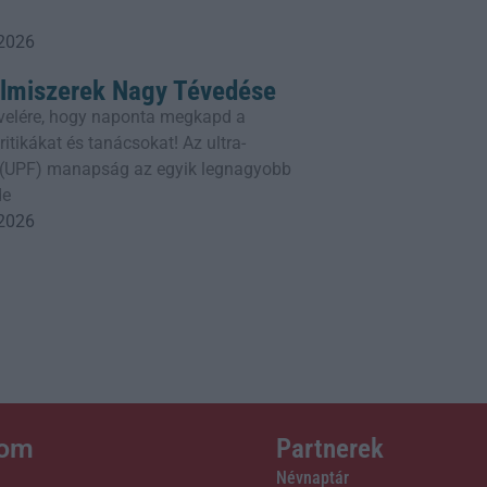
 2026
elmiszerek Nagy Tévedése
rlevelére, hogy naponta megkapd a
itikákat és tanácsokat! Az ultra-
k (UPF) manapság az egyik legnagyobb
de
 2026
lom
Partnerek
Névnaptár