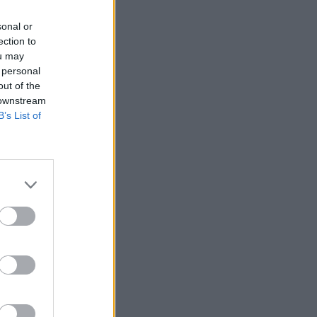
sonal or
ection to
ou may
 personal
out of the
 downstream
B’s List of