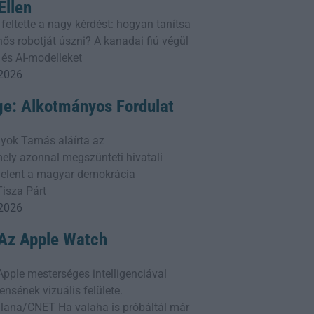
llen
 feltette a nagy kérdést: hogyan tanítsa
ős robotját úszni? A kanadai fiú végül
 és AI-modelleket
 2026
ge: Alkotmányos Fordulat
yok Tamás aláírta az
ly azonnal megszünteti hivatali
 jelent a magyar demokrácia
Tisza Párt
 2026
: Az Apple Watch
z Apple mesterséges intelligenciával
ensének vizuális felülete.
lana/CNET Ha valaha is próbáltál már