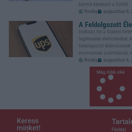
bármit kérdezni a Siritől
Rooby
augusztus 6,
A Feldolgozott Él
Iratkozz fel a Slatest hí
legélesebb elemzéseket, kr
feldolgozott élelmiszere
mumusnak számítanak, 
Rooby
augusztus 6,
Még több cikk
Keress
Tarta
minket!
Főoldal