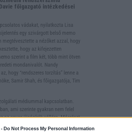
közmédia rendszerszintű
 Davie főigazgató intézkedései
pcsolatos vádakat, nyilatkozta Lisa
kijelentés egy szivárgott belső memo
 megtévesztette a nézőket azzal, hogy
sztette, hogy az kifejezetten
mo szerint a film két, több mint ötven
z eredeti mondanivalót. Nandy
az, hogy “rendszeres torzítás” lenne a
lnöke, Samir Shah, és főigazgatója, Tim
özszolgálati médiummal kapcsolatban.
sban, ami szerinte gyakran nem felel
 az egyes újságírók vállára. Másrészt
rnyezetben működik, ahol a tények és a
 -
Do Not Process My Personal Information