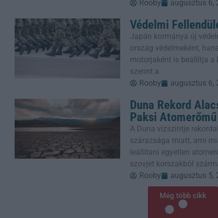
Rooby
augusztus 6,
Védelmi Fellendül
Japán kormánya új védel
ország védelmeként, han
motorjaként is beállítja 
szerint a
Rooby
augusztus 6,
Duna Rekord Alacs
Paksi Atomerőmű
A Duna vízszintje rekorda
szárazsága miatt, ami mi
leállítani egyetlen atom
szovjet korszakból szárm
Rooby
augusztus 5,
Még több cikk