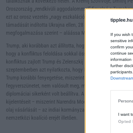
találkoznak a következő héten. A Kremlj szóvivője, Dmitrij Pe
Oroszország „rendkívüli aggodalommal” figyelné a Tomahawk
ezt az orosz vezetés „nagy eszkalációnak” tekintené. Eközb
tipplee.hu
támadását indította Ukrajna ellen, 28 ballisztikus rakéta és 
megfogalmazása szerint – aláássa Moszkva békés szándékai
If you wish 
sensitive in
Trump, aki korábban azt állította, hogy napokon belül képes 
confirm you
hogy a konfliktus feloldása sokkal összetettebb, mint amire 
continue se
information 
konfliktus zajlott Trump és Zelenszkij között, az utóbbi hón
further disc
szeptemberben azt nyilatkozta, hogy Kijiv visszaszerezheti Uk
participants
Trump korábbi fenyegetése, miszerint szankciókkal sújtja O
Downstream 
fegyverszünetet, nem valósult meg, miután az alaszkai talál
diplomáciai sikerként volt beállítva. A helyzetet tovább bonyo
Persona
kijelentéseit – miszerint Narendra Modi miniszterelnök megeg
olaj vásárlását – az indiai kormányzat is kétségbe vonta, am
I want t
nemzetközi koalíció erejét illetően.
Opted 