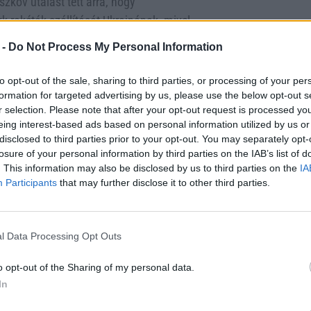
szkov utalást tett arra, hogy
 rakéták szállítását Ukrajnának, mivel
en Oroszország egyik legnagyobb léptékű
 -
Do Not Process My Personal Information
320 drón bevetésével, ami – Zelenszkij
ról szóló nyilatkozatokat.
to opt-out of the sale, sharing to third parties, or processing of your per
formation for targeted advertising by us, please use the below opt-out s
lezárni a háborút, most már elismeri,
r selection. Please note that after your opt-out request is processed y
számított. Bár februárban nyilvános
eing interest-based ads based on personal information utilized by us or
disclosed to third parties prior to your opt-out. You may separately opt-
apokban kapcsolatuk javult, sőt Trump
losure of your personal information by third parties on the IAB’s list of
rajna teljes területét. Ugyanakkor
. This information may also be disclosed by us to third parties on the
IA
roszországot, ha Putyin nem köt
Participants
that may further disclose it to other third parties.
kozó – bár konkrét eredmény nélkül –
lítja, hogy Trump Indiáról tett
l Data Processing Opt Outs
yezett abban, hogy leállítja az orosz
i további bizonytalanságot vetett a
o opt-out of the Sharing of my personal data.
In