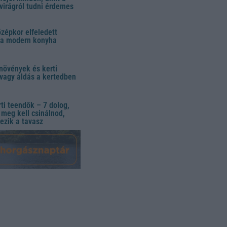
virágról tudni érdemes
özépkor elfeledett
 a modern konyha
növények és kerti
vagy áldás a kertedben
ti teendők – 7 dolog,
meg kell csinálnod,
ezik a tavasz