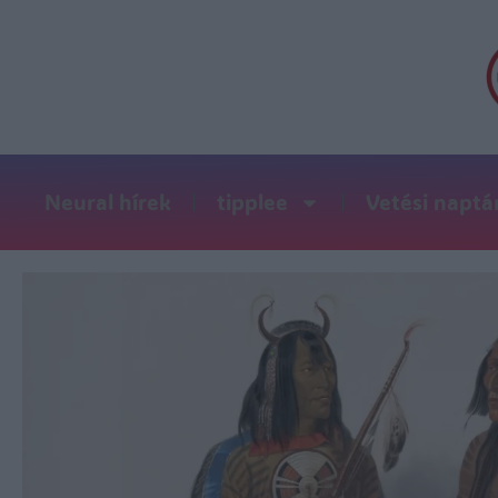
Neural hírek
tipplee
Vetési naptá