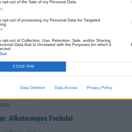
o opt-out of the Sale of my Personal Data.
In
to opt-out of processing my Personal Data for Targeted
ing.
In
lash
-on található.
o opt-out of Collection, Use, Retention, Sale, and/or Sharing
ersonal Data that Is Unrelated with the Purposes for which it
lected.
Out
CONFIRM
 Diákgyőzelem a
llen
 feltette a nagy kérdést: hogyan tanítsa
Data Deletion
Data Access
Privacy Policy
ős robotját úszni? A kanadai fiú végül
 és AI-modelleket
 2026
ge: Alkotmányos Fordulat