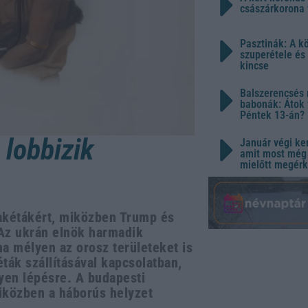
császárkorona 
Pasztinák: A k
szuperétele és
kincse
Balszerencsés 
babonák: Átok 
Péntek 13-án?
lobbizik
Január végi ker
amit most még 
mielőtt megérk
akétákért, miközben Trump és
Az ukrán elnök harmadik
na mélyen az orosz területeket is
ták szállításával kapcsolatban,
yen lépésre. A budapesti
iközben a háborús helyzet