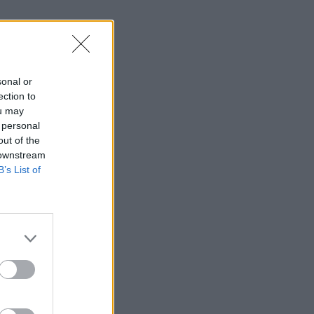
sonal or
ection to
ou may
 personal
out of the
 downstream
B’s List of