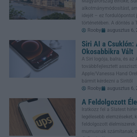
Magyarország elnöke, Sul
alkotmánymódosítást, ame
idejét – ez fordulópontot
történetében. A döntés a 
Rooby
augusztus 6,
Siri AI a Csuklón
Okosabbikra Vált
A Siri logója, balra, és a
továbbfejlesztett assziszt
Apple/Vanessa Hand Orel
bármit kérdezni a Siritől
Rooby
augusztus 6,
A Feldolgozott Él
Iratkozz fel a Slatest hí
legélesebb elemzéseket, kr
feldolgozott élelmiszere
mumusnak számítanak, 