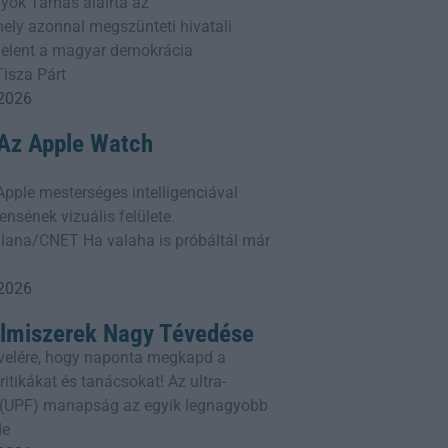
yok Tamás aláírta az
ly azonnal megszünteti hivatali
 jelent a magyar demokrácia
Tisza Párt
 2026
: Az Apple Watch
z Apple mesterséges intelligenciával
ensének vizuális felülete.
lana/CNET Ha valaha is próbáltál már
 2026
elmiszerek Nagy Tévedése
rlevelére, hogy naponta megkapd a
itikákat és tanácsokat! Az ultra-
k (UPF) manapság az egyik legnagyobb
de