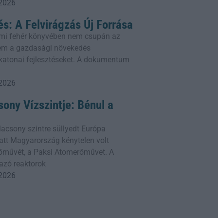
 2026
és: A Felvirágzás Új Forrása
mi fehér könyvében nem csupán az
em a gazdasági növekedés
a katonai fejlesztéseket. A dokumentum
 2026
ony Vízszintje: Bénul a
lacsony szintre süllyedt Európa
att Magyarország kénytelen volt
erőművét, a Paksi Atomerőművet. A
azó reaktorok
 2026