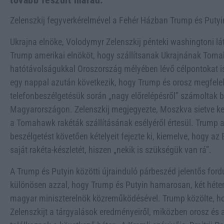
tovább feszült marad.
Zelenszkij fegyverkérelmével a Fehér Házban Trump és Putyi
Ukrajna elnöke, Volodymyr Zelenszkij pénteki washingtoni lá
Trump amerikai elnököt, hogy szállítsanak Ukrajnának Tom
hatótávolságukkal Oroszország mélyében lévő célpontokat i
egy nappal azután következik, hogy Trump és orosz megfelel
telefonbeszélgetésük során „nagy előrelépésről” számoltak b
Magyarországon. Zelenszkij megjegyezte, Moszkva sietve ker
a Tomahawk rakéták szállításának esélyéről értesül. Trump a
beszélgetést követően kételyeit fejezte ki, kiemelve, hogy az
saját rakéta-készletét, hiszen „nekik is szükségük van rá”.
A Trump és Putyin közötti újrainduló párbeszéd jelentős ford
különösen azzal, hogy Trump és Putyin hamarosan, két héten
magyar miniszterelnök közreműködésével. Trump közölte, ho
Zelenszkijt a tárgyalások eredményeiről, miközben orosz és