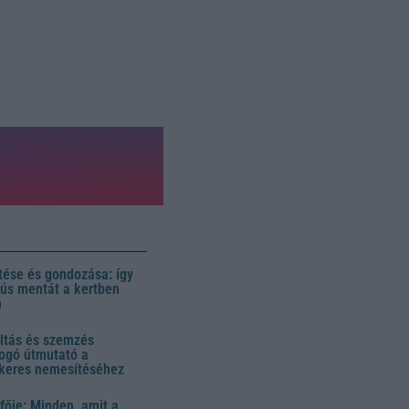
ése és gondozása: így
 dús mentát a kertben
n
ltás és szemzés
ogó útmutató a
ikeres nemesítéséhez
fője: Minden, amit a