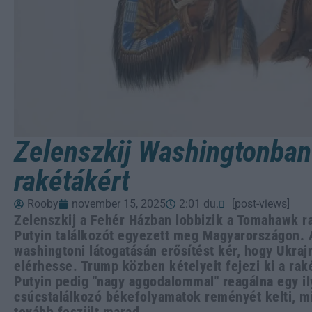
Zelenszkij Washingtonban 
rakétákért
Rooby
november 15, 2025
2:01 du.
[post-views]
Zelenszkij a Fehér Házban lobbizik a Tomahawk r
Putyin találkozót egyezett meg Magyarországon. 
washingtoni látogatásán erősítést kér, hogy Ukraj
elérhesse. Trump közben kételyeit fejezi ki a raké
Putyin pedig "nagy aggodalommal" reagálna egy il
csúcstalálkozó békefolyamatok reményét kelti, m