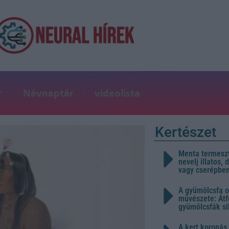
r
Névnaptár
videolista
Kertészet
Menta termeszt
nevelj illatos,
vagy cserépbe
A gyümölcsfa o
művészete: Átf
gyümölcsfák s
A kert koronás 