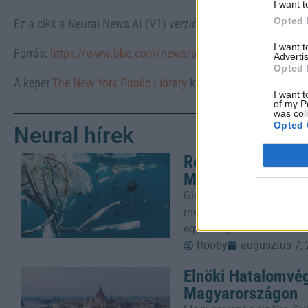
I want t
Opted 
Ez a cikk a Neural News AI (V1) verziójával készült.
I want 
Forrás:
https://www.bbc.com/news/articles/crmxz37nv3zo
.
Advertis
Opted 
A képet
The New York Public Library
készítette, mely az
Unsp
I want t
of my P
was col
Opted 
Neural hírek
Robotteknológiai
Mikroműanyagok E
Glen Young, a 16-year-old
meg autonóm tengeri tekn
egy holografikus kamerát
Rooby
augusztus 7,
Elnöki Hatalomvé
Magyarországon