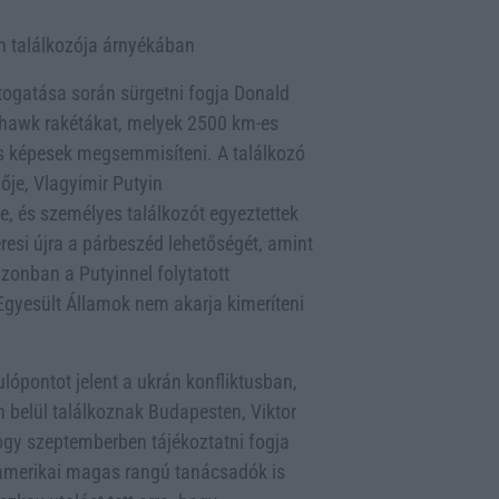
n találkozója árnyékában
togatása során sürgetni fogja Donald
ahawk rakétákat, melyek 2500 km-es
s képesek megsemmisíteni. A találkozó
ője, Vlagyimir Putyin
e, és személyes találkozót egyeztettek
esi újra a párbeszéd lehetőségét, amint
zonban a Putyinnel folytatott
 Egyesült Államok nem akarja kimeríteni
ulópontot jelent a ukrán konfliktusban,
 belül találkoznak Budapesten, Viktor
gy szeptemberben tájékoztatni fogja
 amerikai magas rangú tanácsadók is