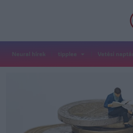
Neural hírek
tipplee
Vetési naptá