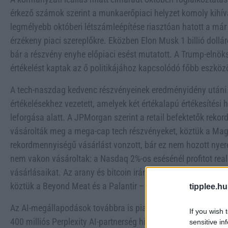
érkező számok szerint a munkaerőpiaci helyzet komoly kihívás
legmélyebb októberi létszámleépítése riasztóan hatott a már 
érzékeny piaci szereplőkre. Eközben Elon Musk 1 billió dollá
bár a részvény enyhe előpiaci esést mutatott. A Trump-elnök
értékelést kaptak az ő politikájához kapcsolódó főbb eszköz
A tech-naszdag kedvenc részvényeinek eredményidény után
értékelésekhez vezetett, amelyek két értékalapú értékesítési
leforgása alatt. A JPMorgan szerint a retail befektetők rekor
vásárolták meg a mega-cap tech részvényeket, köztük a Magni
rekordmennyiségű vásárlást vonzott, bár ez nem hozott nyere
nem vakon vásároltak: a Nasdaq 2%-os esésénél profitot reali
vásárlásaikat. Az arany és bitcoin iránti érdeklődésük is st
köztük a Beyond Meat és a Palantir – iránti érdeklődésük to
tipplee.hu
Az AI-megállapodások továbbra is piacütő teljesítményt hoz
If you wish 
400 milliós Perplexity AI-partnerség hírére. A Vanguard elemz
sensitive in