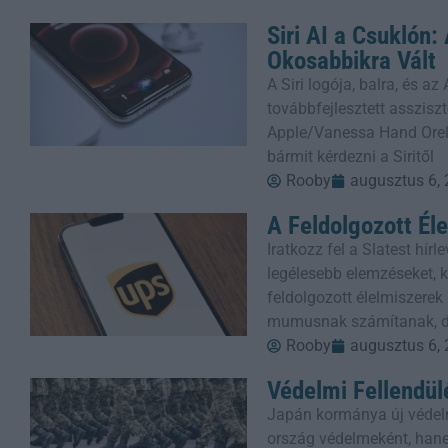
Siri AI a Csuklón
Okosabbikra Vált
A Siri logója, balra, és a
továbbfejlesztett assziszt
Apple/Vanessa Hand Orel
bármit kérdezni a Siritől
Rooby
augusztus 6,
A Feldolgozott Él
Iratkozz fel a Slatest hí
legélesebb elemzéseket, kr
feldolgozott élelmiszere
mumusnak számítanak, 
Rooby
augusztus 6,
Védelmi Fellendül
Japán kormánya új védel
ország védelmeként, han