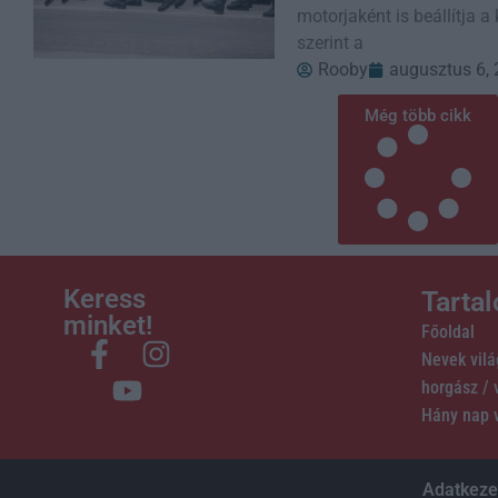
motorjaként is beállítja 
szerint a
Rooby
augusztus 6,
Még több cikk
Keress
Tarta
minket!
Főoldal
Nevek vil
horgász /
Hány nap 
Adatkezel