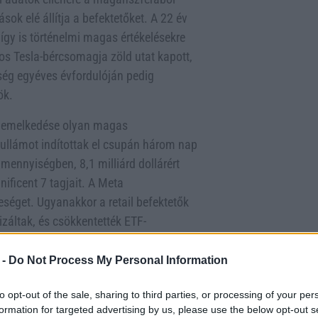
ok elé állítja a befektetőket. A 22 év
így is történelmi magas értékelésekre
ros Tesla-bércsomagja zöld utat kapott,
ség egyéves évfordulóján pedig
ök.
i emelkedése olyan magas
 hullámot indítottak el csupán három nap
dmennyiségben, 8,1 milliárd dollárért
ficent 7 tagjait. A Meta
séget. Ugyanakkor a retail befektetők
záltak, és csökkentették ETF-
agnálni látszik, míg a meme részvények –
vábbra is magas.
 -
Do Not Process My Personal Information
nak: a Snap részvénye 18%-ot ugrott egy
to opt-out of the sale, sharing to third parties, or processing of your per
ése szerint a Z generáció veri az
formation for targeted advertising by us, please use the below opt-out s