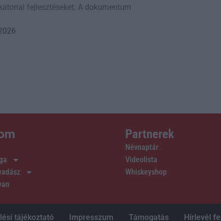
a katonai fejlesztéseket. A dokumentum
 2026
lom
Partnerek
Névnaptár
ága
Videolista
 vadász
Whiskeyshop
van
ési tájékoztató
Impresszum
Támogatás
Hírlevél fe