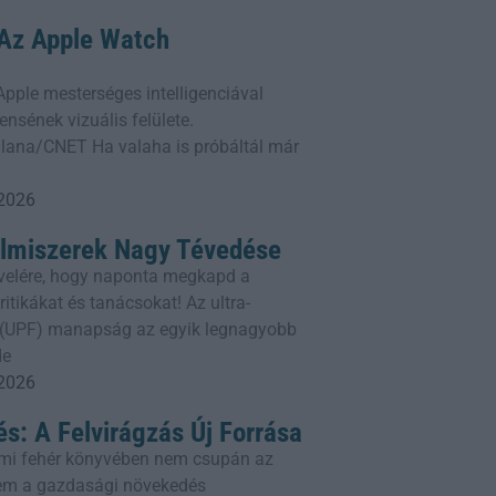
: Az Apple Watch
z Apple mesterséges intelligenciával
ensének vizuális felülete.
lana/CNET Ha valaha is próbáltál már
 2026
elmiszerek Nagy Tévedése
rlevelére, hogy naponta megkapd a
itikákat és tanácsokat! Az ultra-
k (UPF) manapság az egyik legnagyobb
de
 2026
és: A Felvirágzás Új Forrása
mi fehér könyvében nem csupán az
em a gazdasági növekedés