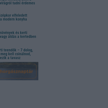
virágról tudni érdemes
özépkor elfeledett
 a modern konyha
növények és kerti
vagy áldás a kertedben
ti teendők – 7 dolog,
meg kell csinálnod,
ezik a tavasz