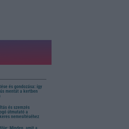
ése és gondozása: így
 dús mentát a kertben
n
ltás és szemzés
ogó útmutató a
ikeres nemesítéséhez
fője: Minden, amit a