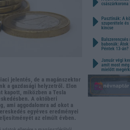
császárkorona 
Pasztinák: A k
szuperétele és
kincse
Balszerencsés 
babonák: Átok 
Péntek 13-án?
Január végi ker
amit most még 
mielőtt megérk
iaci jelentés, de a magánszektor
nk a gazdasági helyzetről. Elon
at kapott, miközben a Tesla
reskedésben. A októberi
g, ami aggodalomra ad okot a
-kereskedés egyéves eredményei
teljesítményét az elmúlt évben.
si adatok ellenére a magánszférából