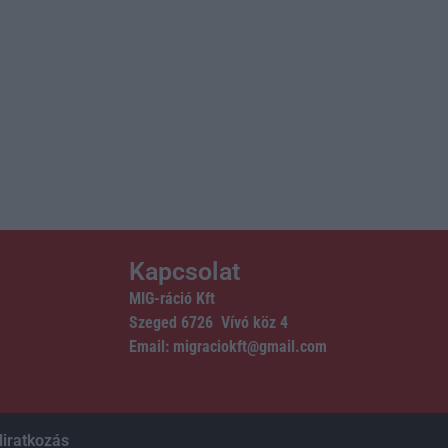
Kapcsolat
MIG-ráció Kft
Szeged 6726 Vívó köz 4
Email: migraciokft@gmail.com
liratkozás