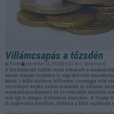
Villámcsapás a tőzsdén
Rooby
november 13, 2025
9:01 de.
[post-views]
A kormányzati leállás miatt elmaradt a munkaerőp
adatai alapján továbbra is naprakészek maradhatu
Musk 1 billió dolláros kifizetési csomagja zöld ut
részvényei enyhe estést mutattak az előpiaci ke
munkahelycsökkenés 22 év rekordját döntötte me
már így is magas értékelésű piacokon. A Trump
is napirendre kerültek, feltárva a főbb eszközök 
A kormányzati leállás miatt elmaradt októberi foglalkoztatá