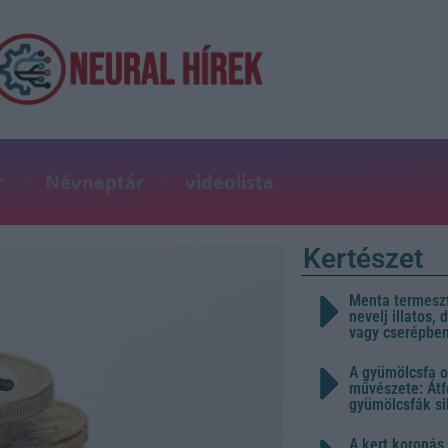
r
Névnaptár
videolista
Kertészet
Menta termeszt
nevelj illatos,
vagy cserépbe
A gyümölcsfa o
művészete: Átf
gyümölcsfák s
A kert koronás 