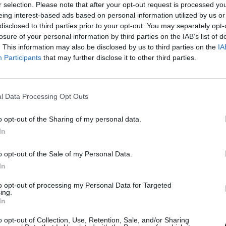
r selection. Please note that after your opt-out request is processed y
 szerint egy utolsó részvénypiaci rallí
eing interest-based ads based on personal information utilized by us or
kanása követhet. Az arany árfolyama
disclosed to third parties prior to your opt-out. You may separately opt-
ők érdeklődése is stagnál – mutatja a
losure of your personal information by third parties on the IAB’s list of
. This information may also be disclosed by us to third parties on the
IA
Participants
that may further disclose it to other third parties.
l Data Processing Opt Outs
trader-trends-this-week-stock-market-
o opt-out of the Sharing of my personal data.
In
ató.
o opt-out of the Sale of my Personal Data.
In
to opt-out of processing my Personal Data for Targeted
ing.
In
 Így Maradjatok Együtt
knél
o opt-out of Collection, Use, Retention, Sale, and/or Sharing