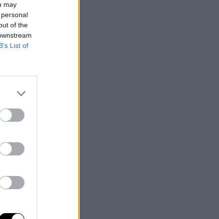
ou may
 personal
out of the
 downstream
B’s List of