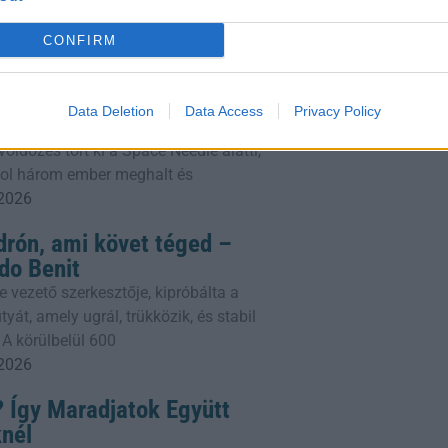
gyetem, a Sienai Egyetem és a Szegedi
 2026
CONFIRM
Három Halott Seattle
Data Deletion
Data Access
Privacy Policy
sítottat letartóztattak, egy másikat
öldözés tört ki a Space Needle alatti,
ahol három ember meghalt és
 2026
drón, ami követ téged –
do Benit
e vezető szerkesztője, kipróbálta a
yát, amely ugrál, trükközik, és stabil
 A körülbelül 600
 2026
 Így Maradjatok Együtt
knél