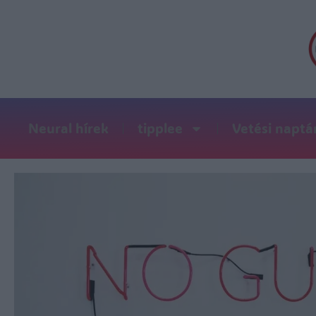
Neural hírek
tipplee
Vetési naptá