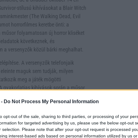
rvivor-stílusú kihívásokat a Blair Witch
es sminkmester (The Walking Dead, Evil
umot horrorfilmes keretbe önti: a
 műsor folyamatosan új horror kliséket
feladatok következnek, és
n a versenyzők közül bárki meghalhat.
lépítése. A versenyzők telefonjaik
l eleinte maguk sem tudják, milyen
tatkozik meg a játék mögötti
 A gyakorlatias kihívások során a műsor
otage stílusú, számos olyan narratív
 -
Do Not Process My Personal Information
oz, a fan-favorite horror kategóriákhoz
to opt-out of the sale, sharing to third parties, or processing of your per
formation for targeted advertising by us, please use the below opt-out s
dukció, amely nem veszi túl komolyan
r selection. Please note that after your opt-out request is processed y
ár még nem hivatalos, hogy jövőre
eing interest-based ads based on personal information utilized by us or