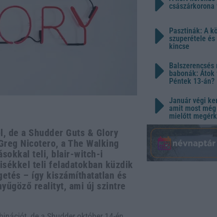
császárkorona 
Pasztinák: A k
szuperétele és
kincse
Balszerencsés 
babonák: Átok 
Péntek 13-án?
Január végi ker
amit most még 
mielőtt megérk
l, de a Shudder Guts & Glory
 Greg Nicotero, a The Walking
okkal teli, blair-witch-i
isékkel teli feladatokban küzdik
etés – így kiszámíthatatlan és
yűgöző realityt, ami új szintre
binációt, de a Shudder október 14-én