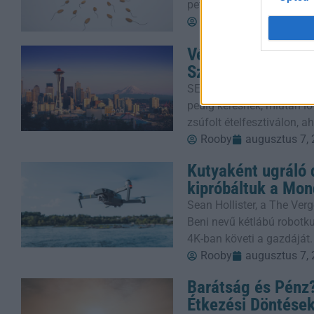
petesejtért. A Syracuse E
Rooby
augusztus 7,
Véres Fesztivál: 
Szívében
SEATTLE (AP) – Egy gyanú
pedig keresnek, miután löv
zsúfolt ételfesztiválon, 
Rooby
augusztus 7,
Kutyaként ugráló 
kipróbáltuk a Mon
Sean Hollister, a The Verg
Beni nevű kétlábú robotkut
4K-ban követi a gazdáját.
Rooby
augusztus 7,
Barátság és Pénz?
Étkezési Döntése