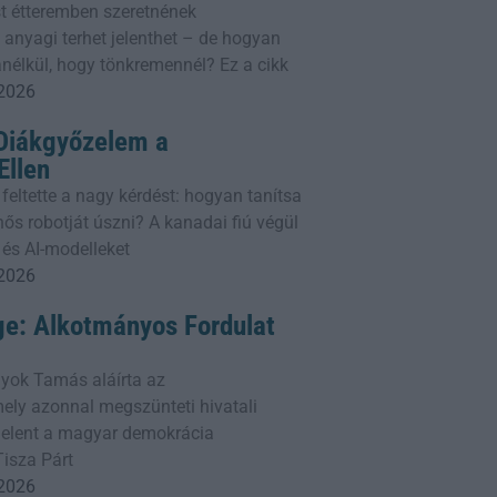
t étteremben szeretnének
 anyagi terhet jelenthet – de hogyan
nélkül, hogy tönkremennél? Ez a cikk
 2026
 Diákgyőzelem a
llen
 feltette a nagy kérdést: hogyan tanítsa
ős robotját úszni? A kanadai fiú végül
 és AI-modelleket
 2026
ge: Alkotmányos Fordulat
yok Tamás aláírta az
ly azonnal megszünteti hivatali
 jelent a magyar demokrácia
Tisza Párt
 2026