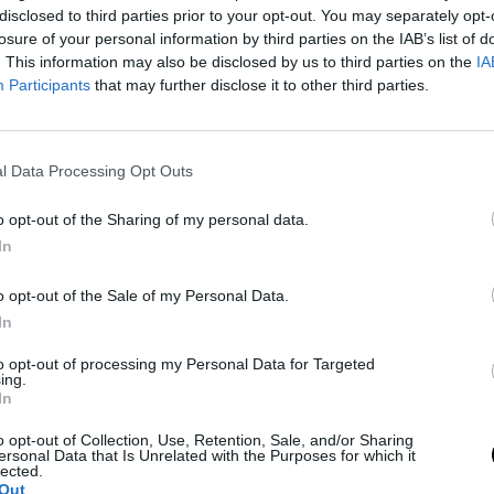
ngyszemnek ígérkezik a horrorrajongók
disclosed to third parties prior to your opt-out. You may separately opt-
losure of your personal information by third parties on the IAB’s list of
an reality-hybridre, amely nem riad
. This information may also be disclosed by us to third parties on the
IA
nképpen ajánlásra érdemes.
Participants
that may further disclose it to other third parties.
l Data Processing Opt Outs
ip-the-halloween-cooking-contests-and-
o opt-out of the Sharing of my personal data.
In
álható.
o opt-out of the Sale of my Personal Data.
In
to opt-out of processing my Personal Data for Targeted
ing.
In
ejtett Szövetsége
o opt-out of Collection, Use, Retention, Sale, and/or Sharing
ran úgy ábrázolják, mint egy intenzív
ersonal Data that Is Unrelated with the Purposes for which it
lected.
illió hímivarsejt versenyez egyetlen
Out