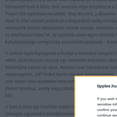
bemutatott Guts & Glory című sorozata végre összehozza a Su
Project féle tapintható rémülettel. Greg Nicotero, a díjnyert
Dead II) által vezetett produkció a megszokott reality-formát
versenyzők halálos kihívásokkal néznek szembe, miközben a
és alműfajokat fedez fel. Az epizódok során egyre véresebb 
kulcsfontosságú szerepet kap a kiszámíthatatlanság – hisze
A sorozat egyik legnagyobb erőssége a titokzatos hangulat fe
nélkül, elzárt buszon utaznak egy ismeretlen helyszínre, aho
kísértetjárta kaland vár rájuk. Nicotero csak fokozatosan mu
mesteragyként, Jeff Probst horror-világbeli megfelelőjeként.
nem restell véres részleteket bemutatni, és bár nem found fo
tipplee.hu
elemet tartalmaz, amely megszállottjainak kedvenc alműfajáh
köti.
If you wish 
sensitive in
A Guts & Glory egy frissítően eredet és magával ragadó pro
confirm you
önmagát, ugyanakkor következetesen építi a feszültséget. B
continue se