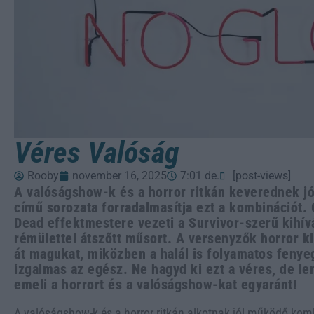
Véres Valóság
Rooby
november 16, 2025
7:01 de.
[post-views]
A valóságshow-k és a horror ritkán keverednek jó
című sorozata forradalmasítja ezt a kombinációt.
Dead effektmestere vezeti a Survivor-szerű kihívás
rémülettel átszőtt műsort. A versenyzők horror kl
át magukat, miközben a halál is folyamatos fenyeg
izgalmas az egész. Ne hagyd ki ezt a véres, de len
emeli a horrort és a valóságshow-kat egyaránt!
A valóságshow-k és a horror ritkán alkotnak jól működő kom