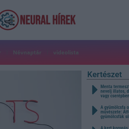
r
Névnaptár
videolista
Kertészet
Menta termeszt
nevelj illatos,
vagy cserépbe
A gyümölcsfa o
művészete: Átf
gyümölcsfák s
A kert koronás 