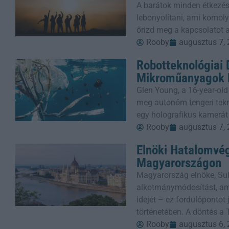
A barátok minden étkezés
lebonyolítani, ami komoly
őrizd meg a kapcsolatot a
Rooby
augusztus 7,
Robotteknológiai
Mikroműanyagok E
Glen Young, a 16-year-old
meg autonóm tengeri tekn
egy holografikus kamerát
Rooby
augusztus 7,
Elnöki Hatalomvé
Magyarországon
Magyarország elnöke, Sul
alkotmánymódosítást, ame
idejét – ez fordulópontot
történetében. A döntés a 
Rooby
augusztus 6,