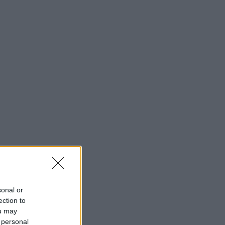
sonal or
ection to
ou may
 personal