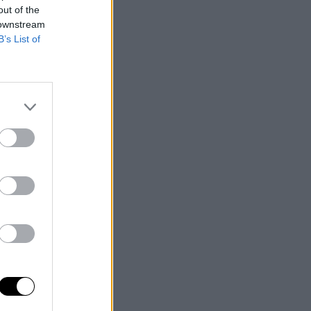
out of the
 downstream
B’s List of