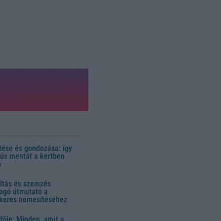
ése és gondozása: így
 dús mentát a kertben
n
ltás és szemzés
ogó útmutató a
ikeres nemesítéséhez
fője: Minden, amit a