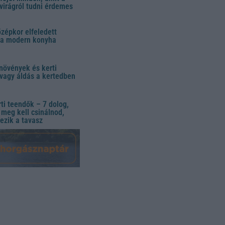
virágról tudni érdemes
özépkor elfeledett
 a modern konyha
növények és kerti
vagy áldás a kertedben
ti teendők – 7 dolog,
meg kell csinálnod,
ezik a tavasz