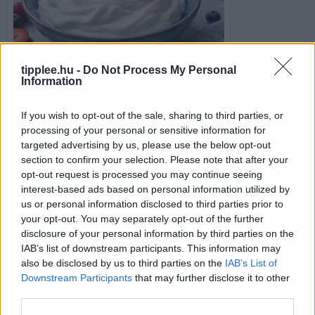
tipplee.hu -
Do Not Process My Personal
4 hónap ago
in:
Uncategorized
,
Egészség
no comments
Information
If you wish to opt-out of the sale, sharing to third parties, or
Megnyugtató compó tilalom 2026 – miért fontos
processing of your personal or sensitive information for
targeted advertising by us, please use the below opt-out
a védelem?
section to confirm your selection. Please note that after your
opt-out request is processed you may continue seeing
interest-based ads based on personal information utilized by
us or personal information disclosed to third parties prior to
your opt-out. You may separately opt-out of the further
disclosure of your personal information by third parties on the
IAB’s list of downstream participants. This information may
also be disclosed by us to third parties on the
IAB’s List of
Downstream Participants
that may further disclose it to other
third parties.
5 hónap ago
in:
Uncategorized
no comments