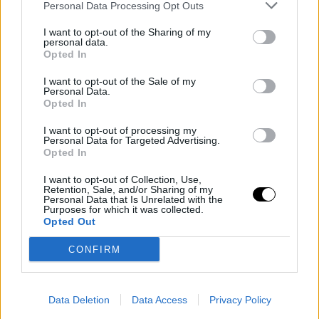
Personal Data Processing Opt Outs
I want to opt-out of the Sharing of my
personal data.
Harcsa tilalom 2026 – mikor, miért és hogyan védi
Opted In
a szabályozás a kapitális ragadozót?
I want to opt-out of the Sale of my
Personal Data.
Opted In
I want to opt-out of processing my
Personal Data for Targeted Advertising.
Opted In
I want to opt-out of Collection, Use,
Retention, Sale, and/or Sharing of my
Personal Data that Is Unrelated with the
Purposes for which it was collected.
Opted Out
5 hónap ago
in:
horgász / vadász
no comments
CONFIRM
Törpeharcsa tisztítás lépésről lépésre – így lesz a
5 lépés alatt a nyálkás halból lenyűgöző szálkamentes
Data Deletion
Data Access
Privacy Policy
finomság