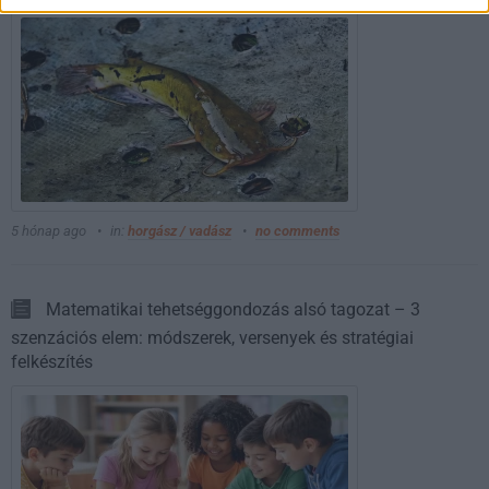
5 hónap ago
in:
horgász / vadász
no comments
Matematikai tehetséggondozás alsó tagozat – 3
szenzációs elem: módszerek, versenyek és stratégiai
felkészítés