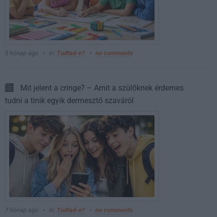
5 hónap ago
in:
Tudtad-e?
no comments
Mit jelent a cringe? – Amit a szülőknek érdemes
tudni a tinik egyik dermesztő szaváról
7 hónap ago
in:
Tudtad-e?
no comments