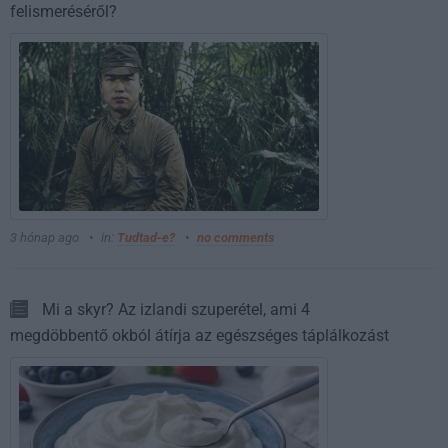
felismeréséről?
3 hónap ago
in:
Tudtad-e?
no comments
Mi a skyr? Az izlandi szuperétel, ami 4
megdöbbentő okból átírja az egészséges táplálkozást