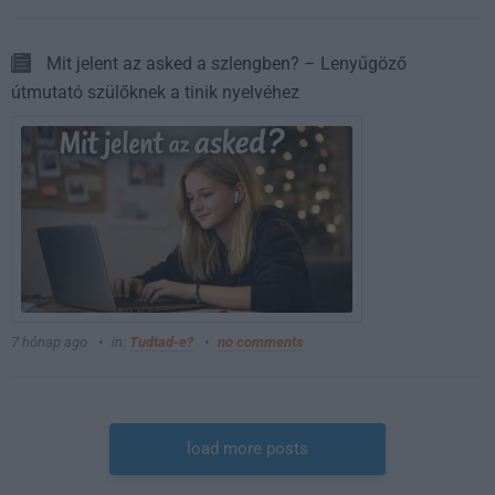
Mit jelent az asked a szlengben? – Lenyűgöző
útmutató szülőknek a tinik nyelvéhez
7 hónap ago
in:
Tudtad-e?
no comments
load more posts