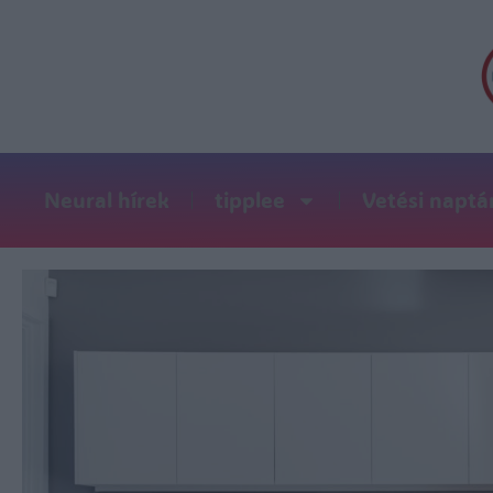
Neural hírek
tipplee
Vetési naptá