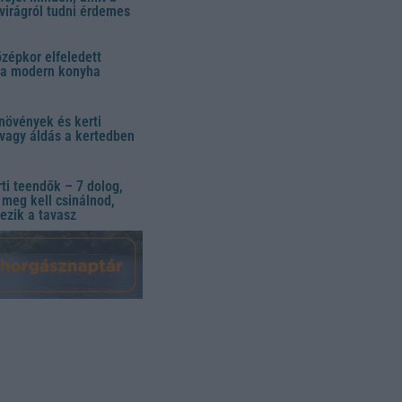
virágról tudni érdemes
özépkor elfeledett
 a modern konyha
növények és kerti
vagy áldás a kertedben
ti teendők – 7 dolog,
meg kell csinálnod,
ezik a tavasz