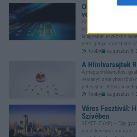
Okos telefon, nyug
védelem a háttér
Az okostelefonok mára mi
részévé váltak, hiszen p
is egyetlen eszközön keze
nem igényel drasztikus v
Rooby
augusztus 8,
A Hímivarsejtek R
A megtermékenyítést gyak
versenyt, amelyben több m
petesejtért. A Syracuse E
Rooby
augusztus 7,
Véres Fesztivál: 
Szívében
SEATTLE (AP) – Egy gyanú
pedig keresnek, miután löv