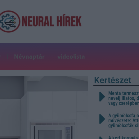
r
Névnaptár
videolista
Kertészet
Menta termeszt
nevelj illatos,
vagy cserépbe
A gyümölcsfa o
művészete: Átf
gyümölcsfák s
A kert koronás 