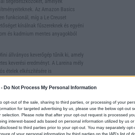
yhai segédeszközöket, amelyek
szítményeiteknek. Az Amazon Basics
en funkcionál, míg a Le Creuset
etőséget kínálnak fűszereknek és egyéni
 ólom és kadmium mentes anyagokból
ini állványos keverőgép tűnik ki, amely
letes keverési eredményt. A Lareina mély
ós ételek elkészítésére is
séges elemet tartalmaz a sütéstől a
r is jöhet egy laza pizza!
 -
Do Not Process My Personal Information
 hiszen a megfelelő eszközök nemcsak
to opt-out of the sale, sharing to third parties, or processing of your per
t. Az Amazon Prime előfizetéssel pedig
formation for targeted advertising by us, please use the below opt-out s
r selection. Please note that after your opt-out request is processed y
 biztosan nem maradunk le a legjobb
eing interest-based ads based on personal information utilized by us or
kreatív desszertek elkészítéséről,
disclosed to third parties prior to your opt-out. You may separately opt-
n kezelhetővé válik.
losure of your personal information by third parties on the IAB’s list of