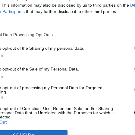
. This information may also be disclosed by us to third parties on the
IA
Participants
that may further disclose it to other third parties.
l Data Processing Opt Outs
eeds/
.
o opt-out of the Sharing of my personal data.
ató.
In
o opt-out of the Sale of my Personal Data.
In
lforgatja Az Éttermek
to opt-out of processing my Personal Data for Targeted
ing.
In
iatt több amerikai étterem is levette
geket, miközben a fertőzés több száz
o opt-out of Collection, Use, Retention, Sale, and/or Sharing
ersonal Data that Is Unrelated with the Purposes for which it
sült Államokban tomboló parazita-
lected.
Out
 2026