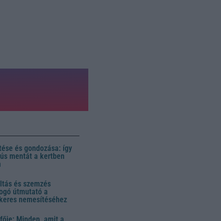
ése és gondozása: így
 dús mentát a kertben
n
ltás és szemzés
ogó útmutató a
ikeres nemesítéséhez
fője: Minden, amit a