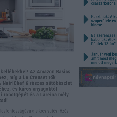
császárkorona 
Pasztinák: A k
szuperétele és
kincse
Balszerencsés 
babonák: Átok 
Péntek 13-án?
Január végi ker
amit most még 
mielőtt megérk
i kellékekkel! Az Amazon Basics
hez, míg a Le Creuset tök
A NutriChef 6 részes sütőkészlet
hez, és káros anyagoktól
i robotgépét és a Lareina mély
zsd!
ulcsfontosságúvá a sikres sütés-főzés