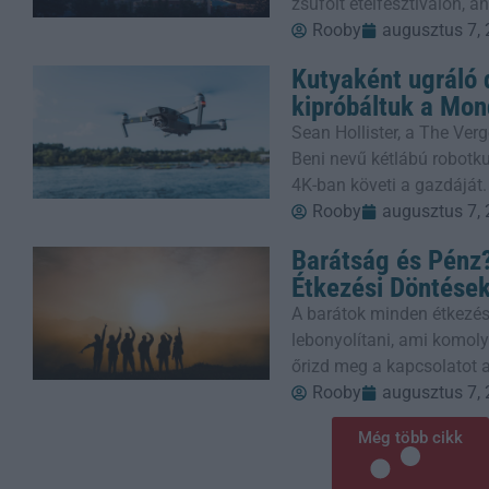
zsúfolt ételfesztiválon, 
Rooby
augusztus 7,
Kutyaként ugráló 
kipróbáltuk a Mon
Sean Hollister, a The Verg
Beni nevű kétlábú robotkut
4K-ban követi a gazdáját.
Rooby
augusztus 7,
Barátság és Pénz?
Étkezési Döntése
A barátok minden étkezés
lebonyolítani, ami komoly
őrizd meg a kapcsolatot a
Rooby
augusztus 7,
Még több cikk