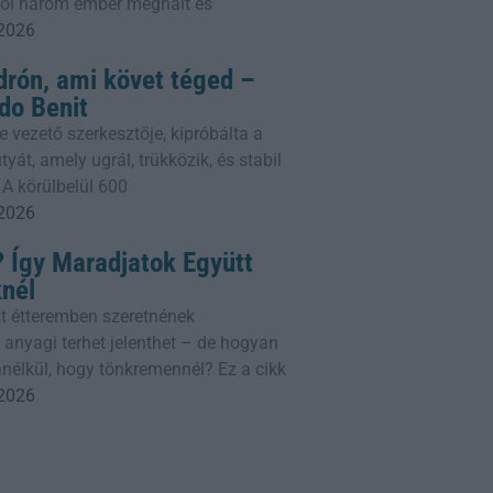
ahol három ember meghalt és
 2026
drón, ami követ téged –
do Benit
e vezető szerkesztője, kipróbálta a
yát, amely ugrál, trükközik, és stabil
 A körülbelül 600
 2026
 Így Maradjatok Együtt
knél
t étteremben szeretnének
 anyagi terhet jelenthet – de hogyan
nélkül, hogy tönkremennél? Ez a cikk
 2026