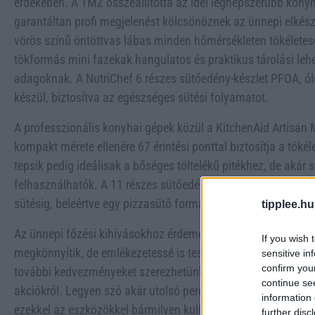
érdekében. A TMZ összeállította az idei legnépszerűbb kon
garantáltan profi megjelenést kölcsönöznek az ünnepi elké
vörös színű öntöttvas lábas minden hőmérsékleten tökéletes
tökformás mini fazekak hangulatos és praktikus tárolási leh
adagoknak. A NutriChef 6 részes sütőedény-készlet PFOA,
készül, biztosítva az egészséges sütési folyamatot.
A professzionális konyhai gépek közül a KitchenAid Artisan M
kompakt mérete ellenére 67 érintési ponttal biztosítja a töké
tepsik pedig ideálisak a bőséges töltelékű pitékhez, de akár s
felhasználhatók. A 11 részes sütőedény-készlet minden szük
sütésig, beleértve egy pizzasütő formát is – mert karácsonyko
tipplee.hu
Az ünnepi főzési kihívásokhoz érdemes időben felkészülni,
If you wish 
megkönnyítik, de emlékezetessé is teszik a főzési folyamato
sensitive in
confirm you
további kedvezményeket szerezhetünk, így karácsonyra már
continue se
akciókról. Legyen szó akár utolsó percű vendégvárásról, akár 
information 
ezekkel az eszközökkel bármilyen kulináris kihívás könnyedé
further disc