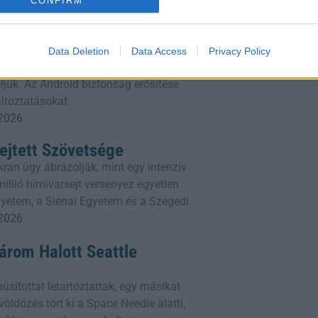
CONFIRM
odt szívvel: Android-
ben
ndennapi életünk nélkülözhetetlen
Data Deletion
Data Access
Privacy Policy
énzügyeinket, emlékeinket és munkánkat
ljük. Az Android biztonság erősítése
áltoztatásokat
 2026
ejtett Szövetsége
ran úgy ábrázolják, mint egy intenzív
illió hímivarsejt versenyez egyetlen
gyetem, a Sienai Egyetem és a Szegedi
 2026
Három Halott Seattle
sítottat letartóztattak, egy másikat
öldözés tört ki a Space Needle alatti,