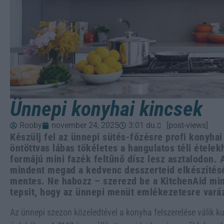
Ünnepi konyhai kincsek
Rooby
november 24, 2025
3:01 du.
[post-views]
Készülj fel az ünnepi sütés-főzésre profi konyha
öntöttvas lábas tökéletes a hangulatos téli ételek
formájú mini fazék feltűnő dísz lesz asztalodon. 
mindent megad a kedvenc desszerteid elkészítésé
mentes. Ne habozz – szerezd be a KitchenAid min
tepsit, hogy az ünnepi menüt emlékezetesre vará
Az ünnepi szezon közeledtével a konyha felszerelése válik k