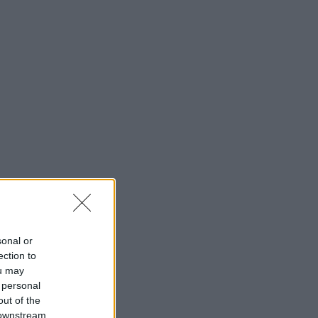
sonal or
ection to
ou may
 personal
out of the
 downstream