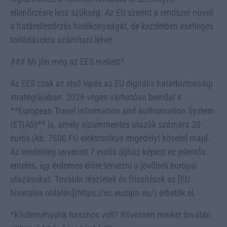
ellenőrzésre lesz szükség. Az EU szerint a rendszer növeli
a határellenőrzés hatékonyságát, de kezdetben esetleges
torlódásokra számítani lehet.
### Mi jön még az EES mellett?
Az EES csak az első lépés az EU digitális határbiztonsági
stratégiájában. 2026 végén várhatóan beindul a
**European Travel Information and Authorisation System
(ETIAS)** is, amely vízummentes utazók számára 20
eurós (kb. 7600 Ft) elektronikus engedélyt követel majd.
Az eredetileg tervezett 7 eurós díjhoz képest ez jelentős
emelés, így érdemes előre tervezni a jövőbeli európai
utazásokat. További részletek és frissítések az [EU
hivatalos oldalán](https://ec.europa.eu/) érhetők el.
*Közleményünk hasznos volt? Kövessen minket további