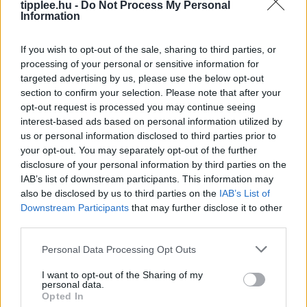
tipplee.hu -
Do Not Process My Personal
Information
A Feldolgozott Élelmiszerek Nagy
If you wish to opt-out of the sale, sharing to third parties, or
Tévedése
processing of your personal or sensitive information for
targeted advertising by us, please use the below opt-out
Iratkozz fel a Slatest hírlevelére, hogy naponta
section to confirm your selection. Please note that after your
megkapd a legélesebb elemzéseket, kritikákat és
opt-out request is processed you may continue seeing
tanácsokat! Az ultra-feldolgozott élelmiszerek (UPF)
interest-based ads based on personal information utilized by
manapság az egyik legnagyobb mumusnak
us or personal information disclosed to third parties prior to
számítanak, de
your opt-out. You may separately opt-out of the further
disclosure of your personal information by third parties on the
Rooby
augusztus 6, 2026
IAB’s list of downstream participants. This information may
also be disclosed by us to third parties on the
IAB’s List of
Downstream Participants
that may further disclose it to other
third parties.
Personal Data Processing Opt Outs
I want to opt-out of the Sharing of my
personal data.
Opted In