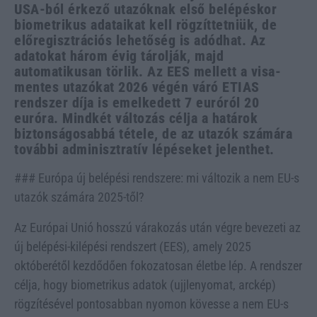
USA-ból érkező utazóknak első belépéskor
biometrikus adataikat kell rögzíttetniük, de
előregisztrációs lehetőség is adódhat. Az
adatokat három évig tárolják, majd
automatikusan törlik. Az EES mellett a visa-
mentes utazókat 2026 végén váró ETIAS
rendszer díja is emelkedett 7 euróról 20
euróra. Mindkét változás célja a határok
biztonságosabbá tétele, de az utazók számára
további adminisztratív lépéseket jelenthet.
### Európa új belépési rendszere: mi változik a nem EU-s
utazók számára 2025-től?
Az Európai Unió hosszú várakozás után végre bevezeti az
új belépési-kilépési rendszert (EES), amely 2025
októberétől kezdődően fokozatosan életbe lép. A rendszer
célja, hogy biometrikus adatok (ujjlenyomat, arckép)
rögzítésével pontosabban nyomon kövesse a nem EU-s