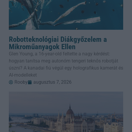
Robotteknológiai Diákgyőzelem a
Mikroműanyagok Ellen
Glen Young, a 16-year-old feltette a nagy kérdést:
hogyan tanítsa meg autonóm tengeri teknős robotját
úszni? A kanadai fiú végül egy holografikus kamerát és
AI-modelleket
Rooby
augusztus 7, 2026