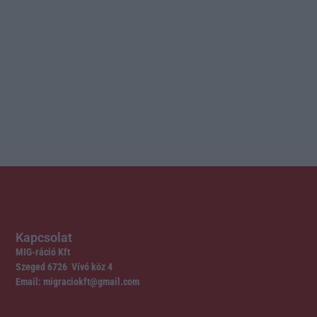
Kapcsolat
MIG-ráció Kft
Szeged 6726 Vívó köz 4
Email: migraciokft@gmail.com