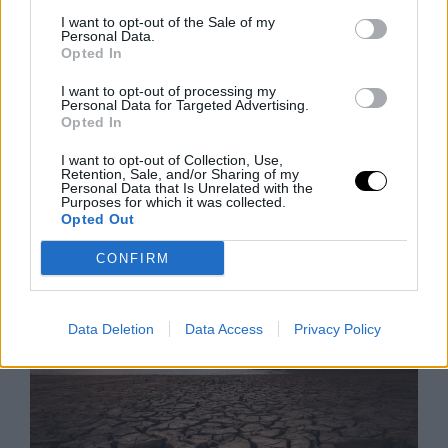
I want to opt-out of the Sale of my
Personal Data.
Opted In
Védelmi Fellendülés: A Felvirágzás Új
I want to opt-out of processing my
Forrása
Personal Data for Targeted Advertising.
Opted In
Japán kormánya új védelmi fehér könyvében nem
csupán az ország védelmeként, hanem a gazdasági
I want to opt-out of Collection, Use,
növekedés motorjaként is beállítja a katonai
Retention, Sale, and/or Sharing of my
Personal Data that Is Unrelated with the
fejlesztéseket. A dokumentum szerint a
Purposes for which it was collected.
Opted Out
Rooby
augusztus 6, 2026
CONFIRM
Data Deletion
Data Access
Privacy Policy