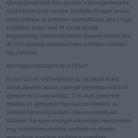
állampolgárok rövid távú utazásait a Schengen-övezetbe.
Az EES kötelező lesz minden, legfeljebb 90 napot tervező
utazó számára, és a rendszer automatikusan jelezni fogja
a túlélőket. A részt vevő 29 ország (köztük
Magyarország) határain kezdetben átmeneti időszak lesz,
de 2026 áprilisáig mindenhol teljes mértékben működni
fog a rendszer.
### Hogyan készüljünk fel az EES-re?
Az első EES-sel való belépéskor az utazóknak át kell
adniuk útlevelük adatait, valamint biometrikus mintát (4
ujjlenyomat és/vagy arckép). 12 év alatti gyermekek
esetében az ujjlenyomat rögzítése nem kötelező. Az
adatokat három évig tárolják, utána automatikusan
törlődnek. Bár egyes országok önkiszolgáló rendszerekkel
vagy mobilalkalmazásokkal segíthetik az előzetes
regisztrációt, a határon továbbra is személyes