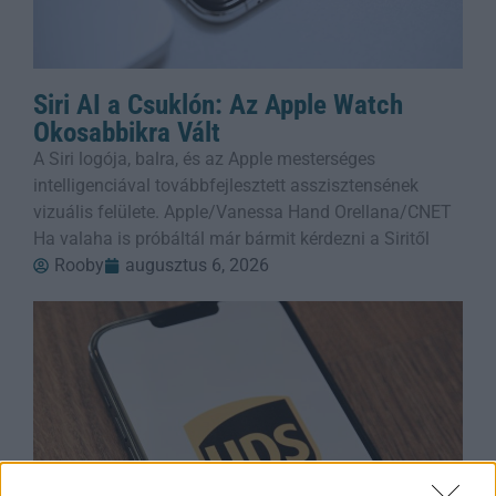
Siri AI a Csuklón: Az Apple Watch
Okosabbikra Vált
A Siri logója, balra, és az Apple mesterséges
intelligenciával továbbfejlesztett asszisztensének
vizuális felülete. Apple/Vanessa Hand Orellana/CNET
Ha valaha is próbáltál már bármit kérdezni a Siritől
Rooby
augusztus 6, 2026