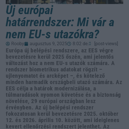
Új európai
határrendszer: Mi vár a
nem EU-s utazókra?
Rooby
augusztus 9, 2025
8:02 de.
[post-views]
Európa új belépési rendszere, az EES végre
bevezetésre kerül 2025 őszén, ami jelentős
változást hoz a nem EU-s utazók számára. A
rendszer biometrikus adatokat rögzít –
ujlenyomatot és arcképet –, és kötelező
minden harmadik országbeli utazó számára. Az
EES célja a határok modernizálása, a
túlmaradások nyomon követése és a biztonság
növelése, 29 európai országban lesz
érvényben. Az új belépési rendszer
fokozatosan kerül bevezetésre 2025. október
12. és 2026. április 10. között, ami ideiglenes
kevert ellenőrzési rendszert jelenthet. Az