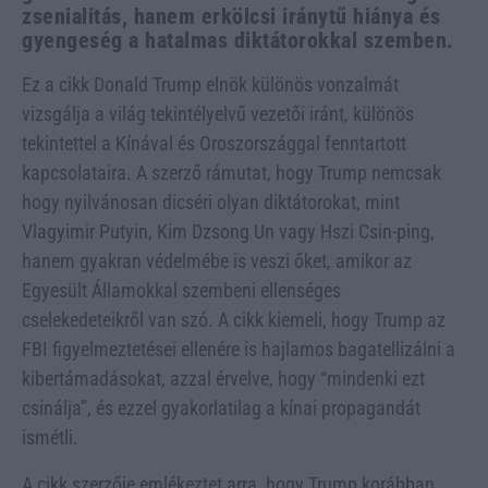
zsenialitás, hanem erkölcsi iránytű hiánya és
gyengeség a hatalmas diktátorokkal szemben.
Ez a cikk Donald Trump elnök különös vonzalmát
vizsgálja a világ tekintélyelvű vezetői iránt, különös
tekintettel a Kínával és Oroszországgal fenntartott
kapcsolataira. A szerző rámutat, hogy Trump nemcsak
hogy nyilvánosan dicséri olyan diktátorokat, mint
Vlagyimir Putyin, Kim Dzsong Un vagy Hszi Csin-ping,
hanem gyakran védelmébe is veszi őket, amikor az
Egyesült Államokkal szembeni ellenséges
cselekedeteikről van szó. A cikk kiemeli, hogy Trump az
FBI figyelmeztetései ellenére is hajlamos bagatellizálni a
kibertámadásokat, azzal érvelve, hogy “mindenki ezt
csinálja”, és ezzel gyakorlatilag a kínai propagandát
ismétli.
A cikk szerzője emlékeztet arra, hogy Trump korábban