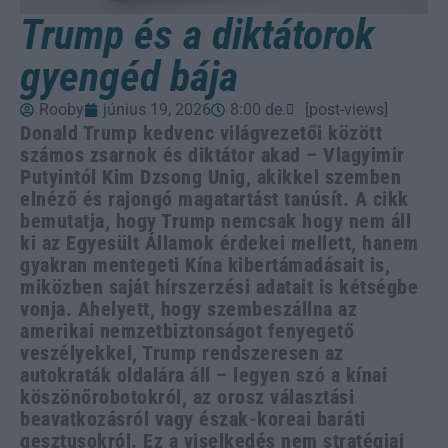
Trump és a diktátorok
gyengéd bája
Rooby
június 19, 2026
8:00 de.
[post-views]
Donald Trump kedvenc világvezetői között
számos zsarnok és diktátor akad – Vlagyimir
Putyintól Kim Dzsong Unig, akikkel szemben
elnéző és rajongó magatartást tanúsít. A cikk
bemutatja, hogy Trump nemcsak hogy nem áll
ki az Egyesült Államok érdekei mellett, hanem
gyakran mentegeti Kína kibertámadásait is,
miközben saját hírszerzési adatait is kétségbe
vonja. Ahelyett, hogy szembeszállna az
amerikai nemzetbiztonságot fenyegető
veszélyekkel, Trump rendszeresen az
autokraták oldalára áll – legyen szó a kínai
köszönőrobotokról, az orosz választási
beavatkozásról vagy észak-koreai baráti
gesztusokról. Ez a viselkedés nem stratégiai