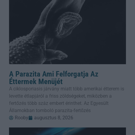
A Parazita Ami Felforgatja Az
Éttermek Menüjét
A ciklosporiasis járvány miatt több amerikai étterem is
levette étlapjáról a friss zöldségeket, miközben a
fertőzés több száz embert érinthet. Az Egyesült
Államokban tomboló parazita-fertőzés
Rooby
augusztus 8, 2026