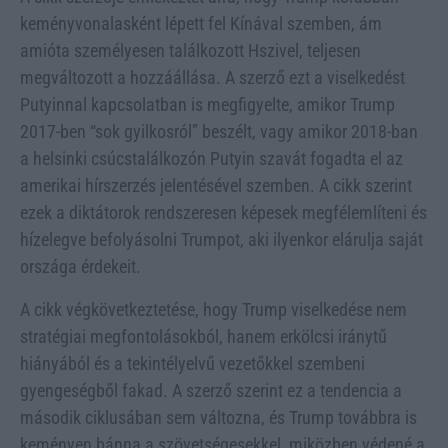
keményvonalasként lépett fel Kínával szemben, ám
amióta személyesen találkozott Hszivel, teljesen
megváltozott a hozzáállása. A szerző ezt a viselkedést
Putyinnal kapcsolatban is megfigyelte, amikor Trump
2017-ben “sok gyilkosról” beszélt, vagy amikor 2018-ban
a helsinki csúcstalálkozón Putyin szavát fogadta el az
amerikai hírszerzés jelentésével szemben. A cikk szerint
ezek a diktátorok rendszeresen képesek megfélemlíteni és
hízelegve befolyásolni Trumpot, aki ilyenkor elárulja saját
országa érdekeit.
A cikk végkövetkeztetése, hogy Trump viselkedése nem
stratégiai megfontolásokból, hanem erkölcsi iránytű
hiányából és a tekintélyelvű vezetőkkel szembeni
gyengeségből fakad. A szerző szerint ez a tendencia a
második ciklusában sem változna, és Trump továbbra is
keményen bánna a szövetségesekkel, miközben védené a