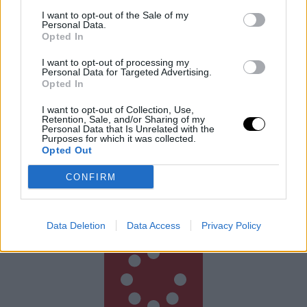
I want to opt-out of the Sale of my
Personal Data.
Opted In
I want to opt-out of processing my
Personal Data for Targeted Advertising.
Opted In
Kutyaként ugráló drón, ami követ
I want to opt-out of Collection, Use,
Retention, Sale, and/or Sharing of my
téged – kipróbáltuk a Mondo Benit
Personal Data that Is Unrelated with the
Purposes for which it was collected.
Sean Hollister, a The Verge vezető szerkesztője,
Opted Out
kipróbálta a Beni nevű kétlábú robotkutyát, amely
CONFIRM
ugrál, trükközik, és stabil 4K-ban követi a gazdáját. A
körülbelül 600
Rooby
augusztus 7, 2026
Data Deletion
Data Access
Privacy Policy
Még több cikk