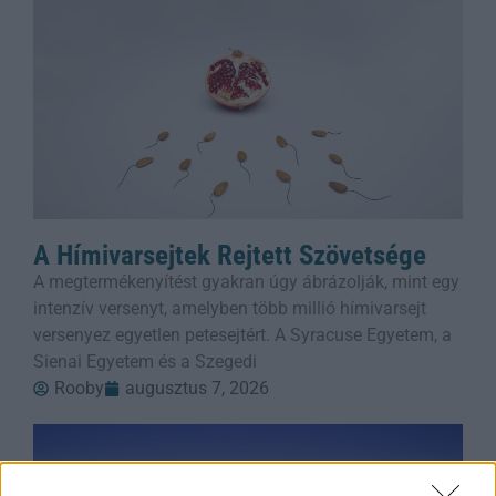
A Hímivarsejtek Rejtett Szövetsége
A megtermékenyítést gyakran úgy ábrázolják, mint egy
intenzív versenyt, amelyben több millió hímivarsejt
versenyez egyetlen petesejtért. A Syracuse Egyetem, a
Sienai Egyetem és a Szegedi
Rooby
augusztus 7, 2026