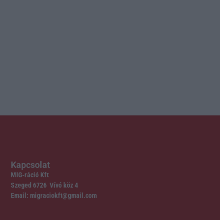
Kapcsolat
MIG-ráció Kft
Szeged 6726 Vívó köz 4
Email: migraciokft@gmail.com