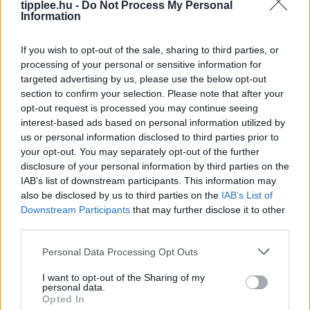
tipplee.hu -
Do Not Process My Personal
Information
If you wish to opt-out of the sale, sharing to third parties, or
processing of your personal or sensitive information for
targeted advertising by us, please use the below opt-out
section to confirm your selection. Please note that after your
opt-out request is processed you may continue seeing
interest-based ads based on personal information utilized by
Véres Fesztivál: Három Halott Seattle
us or personal information disclosed to third parties prior to
Szívében
your opt-out. You may separately opt-out of the further
SEATTLE (AP) – Egy gyanúsítottat letartóztattak, egy
disclosure of your personal information by third parties on the
másikat pedig keresnek, miután lövöldözés tört ki a
IAB’s list of downstream participants. This information may
Space Needle alatti, zsúfolt ételfesztiválon, ahol három
also be disclosed by us to third parties on the
IAB’s List of
Downstream Participants
that may further disclose it to other
ember meghalt és
third parties.
Rooby
augusztus 7, 2026
Personal Data Processing Opt Outs
I want to opt-out of the Sharing of my
personal data.
Opted In