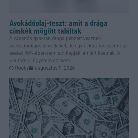
Avokádóolaj-teszt: amit a drága
címkék mögött találtak
A vásárlók gyakran drága pénzért vesznek
avokádóolajos termékeket, de egy új kutatás szerint az
esetek 89%-ában nem azt kapják, amiért fizetnek. A
Kaliforniai Egyetem szakértői
Rooby
augusztus 9, 2026