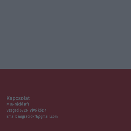
Kapcsolat
MIG-ráció Kft
Szeged 6726 Vívó köz 4
Email: migraciokft@gmail.com