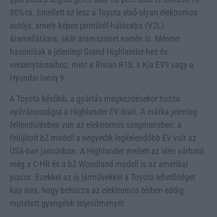
80%-ra. Emellett ez lesz a Toyota első olyan elektromos
autója, amely képes járműről-hálózatra (V2L)
áramellátásra, akár áramszünet esetén is. Méretei
hasonlóak a jelenlegi Grand Highlander-hez és
versenytársaihoz, mint a Rivian R1S, a Kia EV9 vagy a
Hyundai Ioniq 9.
A Toyota később, a gyártás megkezdésekor hozza
nyilvánosságra a Highlander EV árait. A márka jelenleg
fellendülésben van az elektromos szegmensben: a
felújított bZ modell a negyedik legkelendőbb EV volt az
USA-ban januárban. A Highlander mellett az idén várható
még a C-HR és a bZ Woodland modell is az amerikai
piacra. Ezekkel az új járművekkel a Toyota lehetőséget
kap arra, hogy behozza az elektromos térben eddig
mutatott gyengébb teljesítményét.