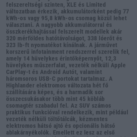
felszereltségi szinten, XLE és Limited
változatban érkezik, akkumulátorként pedig 77
kWh-os vagy 95,8 kWh-os csomag közül lehet
választani. A nagyobb akkumulátorral és
összkerékhajtással felszerelt modellek akár
320 mérföldes hatótávolságot, 338 lóerőt és
323 lb-ft nyomatékot kínálnak. A járművet
korszerű infotainment rendszerrel szerelik fel,
amely 14 hüvelykes érintőképernyőt, 12,3
hüvelykes műszerfalat, vezeték nélküli Apple
CarPlay-t és Android Autót, valamint
háromsoros USB-C portokat tartalmaz. A
Highlander elektromos változata hét fő
szállítására képes, és a harmadik sor
összecsukásakor több mint 45 köbláb
csomagtér szabadul fel. Az SUV számos
praktikus funkcióval rendelkezik, mint például
vezeték nélküli töltőtálcák, kézmentes
elektromos hátsó ajtó és opcionális hátsó
ablakárnyékolók. Emellett ez lesz az első