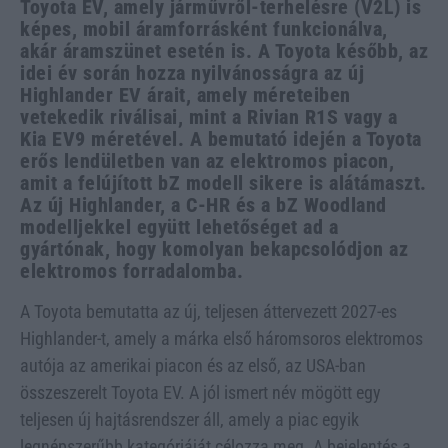
Toyota EV, amely járművről-terhelésre (V2L) is
képes, mobil áramforrásként funkcionálva,
akár áramszünet esetén is. A Toyota később, az
idei év során hozza nyilvánosságra az új
Highlander EV árait, amely méreteiben
vetekedik riválisai, mint a Rivian R1S vagy a
Kia EV9 méretével. A bemutató idején a Toyota
erős lendületben van az elektromos piacon,
amit a felújított bZ modell sikere is alátámaszt.
Az új Highlander, a C-HR és a bZ Woodland
modelljekkel együtt lehetőséget ad a
gyártónak, hogy komolyan bekapcsolódjon az
elektromos forradalomba.
A Toyota bemutatta az új, teljesen áttervezett 2027-es
Highlander-t, amely a márka első háromsoros elektromos
autója az amerikai piacon és az első, az USA-ban
összeszerelt Toyota EV. A jól ismert név mögött egy
teljesen új hajtásrendszer áll, amely a piac egyik
legnépszerűbb kategóriáját célozza meg. A bejelentés a