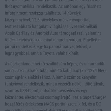
lb-ft nyomatékkal rendelkezik. Az autóban egy frissített
infotainment rendszer található, 14 hüvelyk
középernyővel, 12,3 hüvelykes műszercsoporttal,
testreszabható hangulati világítással, vezeték nélküli
Apple CarPlay és Android Auto támogatással, valamint
töltési lehetőségekkel mind a három sorban. Emellett a
jármű rendelkezik egy fix panorámaüvegtetővel, a
legnagyobbal, amit a Toyota valaha kínált.
Az új Highlander hét fő szállítására képes, és a harmadik
sor összecsukható, több mint 45 köblábas (kb. 1274 liter)
csomagtér kialakításához. A jármű számos kényelmi
funkcióval rendelkezik, mint a vezeték nélküli töltőtálcák,
számos USB-C port, hátsó klímavezérlés és egy
kézmentes elektromos csomagtérajtó. Tesla Supercharger
hozzáférés érdekében NACS porttal szerelik fel, és a DC
gyorstöltés segítségével akár 30 perc alatt is tölthető 10-