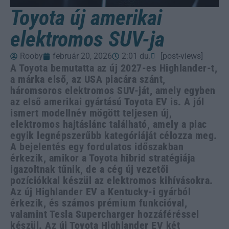
Toyota új amerikai
elektromos SUV-ja
Rooby
február 20, 2026
2:01 du.
[post-views]
A Toyota bemutatta az új 2027-es Highlander-t,
a márka első, az USA piacára szánt,
háromsoros elektromos SUV-ját, amely egyben
az első amerikai gyártású Toyota EV is. A jól
ismert modellnév mögött teljesen új,
elektromos hajtáslánc található, amely a piac
egyik legnépszerűbb kategóriáját célozza meg.
A bejelentés egy fordulatos időszakban
érkezik, amikor a Toyota hibrid stratégiája
igazoltnak tűnik, de a cég új vezetői
pozíciókkal készül az elektromos kihívásokra.
Az új Highlander EV a Kentucky-i gyárból
érkezik, és számos prémium funkcióval,
valamint Tesla Supercharger hozzáféréssel
készül. Az új Toyota Highlander EV két