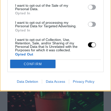
I want to opt-out of the Sale of my
Personal Data.
Opted In
I want to opt-out of processing my
Personal Data for Targeted Advertising.
A Póker Lélektana és a Mesterséges
Opted In
Intelligencia Csapdája
I want to opt-out of Collection, Use,
A komoly pókerjátékosok számára az ellenfelek
Retention, Sale, and/or Sharing of my
szándékait eláruló "jelek" felismerése szinte
Personal Data that Is Unrelated with the
Purposes for which it was collected.
ugyanolyan fontos a győzelemhez, mint maguk a
Opted Out
lapok. Az ESPN új, "AI tells detection"
Rooby
augusztus 9, 2026
CONFIRM
Data Deletion
Data Access
Privacy Policy