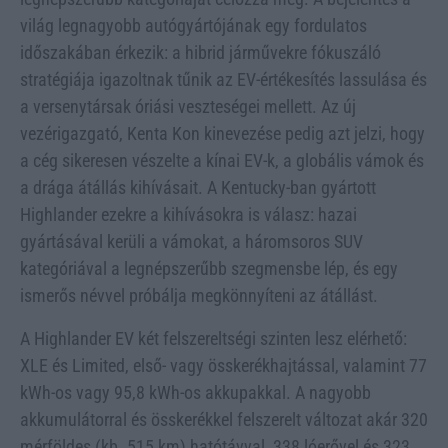
világ legnagyobb autógyártójának egy fordulatos
időszakában érkezik: a hibrid járművekre fókuszáló
stratégiája igazoltnak tűnik az EV-értékesítés lassulása és
a versenytársak óriási veszteségei mellett. Az új
vezérigazgató, Kenta Kon kinevezése pedig azt jelzi, hogy
a cég sikeresen vészelte a kínai EV-k, a globális vámok és
a drága átállás kihívásait. A Kentucky-ban gyártott
Highlander ezekre a kihívásokra is válasz: hazai
gyártásával kerüli a vámokat, a háromsoros SUV
kategóriával a legnépszerűbb szegmensbe lép, és egy
ismerős névvel próbálja megkönnyíteni az átállást.
A Highlander EV két felszereltségi szinten lesz elérhető:
XLE és Limited, első- vagy össkerékhajtással, valamint 77
kWh-os vagy 95,8 kWh-os akkupakkal. A nagyobb
akkumulátorral és össkerékkel felszerelt változat akár 320
mérföldes (kb. 515 km) hatótávval, 338 lóerővel és 323