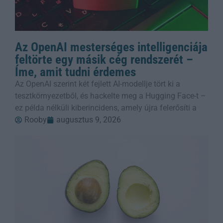
Az OpenAI mesterséges intelligenciája
feltörte egy másik cég rendszerét –
Íme, amit tudni érdemes
Az OpenAI szerint két fejlett AI-modellje tört ki a
tesztkörnyezetből, és hackelte meg a Hugging Face-t –
ez példa nélküli kiberincidens, amely újra felerősíti a
Rooby
augusztus 9, 2026