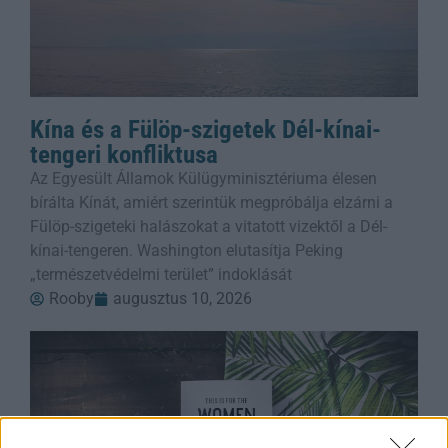
Kína és a Fülöp-szigetek Dél-kínai-
tengeri konfliktusa
Az Egyesült Államok Külügyminisztériuma élesen
bírálta Kínát, amiért szerintük megpróbálja elzárni a
Fülöp-szigeteki halászokat a vitatott vizektől a Dél-
kínai-tengeren. Washington elutasítja Peking
„természetvédelmi terület” indoklását
Rooby
augusztus 10, 2026