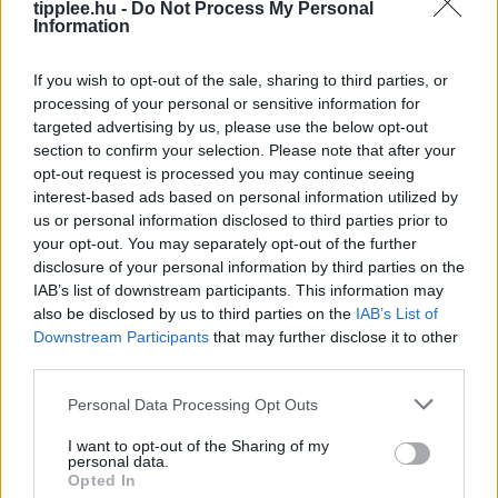
tipplee.hu -
Do Not Process My Personal
Information
If you wish to opt-out of the sale, sharing to third parties, or
processing of your personal or sensitive information for
targeted advertising by us, please use the below opt-out
Kennedy Fõzõmûsora, Miközben Az
section to confirm your selection. Please note that after your
Ország Egészsége Romlik
opt-out request is processed you may continue seeing
interest-based ads based on personal information utilized by
RFK Jr., aki egyáltalán nem lóg a munkájáról, saját
us or personal information disclosed to third parties prior to
főzőműsort indít – miközben az HHS élén
your opt-out. You may separately opt-out of the further
kanyarójárvány, szamárköhögés és ciklosporiasis
disclosure of your personal information by third parties on the
ügyekben kellene intézkednie. A tárcavezető
IAB’s list of downstream participants. This information may
Rooby
augusztus 10, 2026
also be disclosed by us to third parties on the
IAB’s List of
Downstream Participants
that may further disclose it to other
third parties.
Personal Data Processing Opt Outs
I want to opt-out of the Sharing of my
personal data.
Opted In