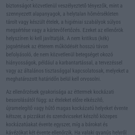
biztonságot közvetlenül veszélyeztető tényezők, mint a
szennyezett alapanyagok, a helytalan hőmérsékleten
tárolt vagy készült ételek, a higiéniai szabályok súlyos
megsértése vagy a kártevőfertőzés. Ezeket az ellenőrök
helyszínen ki kell javíttatják. A nem kritikus (kék)
jogsértések az étterem működését hosszú távon
befolyásoló, de nem közvetlenül betegséget okozó
hiányosságok, például a karbantartással, a tervezéssel
vagy az általános tisztasággal kapcsolatosak, melyeket a
meghatározott határidőn belül kell orvosolni.
Az ellenőrzések gyakorisága az éttermek kockázati
besorolásától függ: az ételeket előre elkészítő,
újramelegítő vagy hűtő magas kockázatú helyeket évente
kétszer, a pizzákat és szendvicseket készítő közepes
kockázatúakat évente egyszer, míg a bárokat és
kávézókat két évente ellenőrzik. Ha valaki gyanús helyről