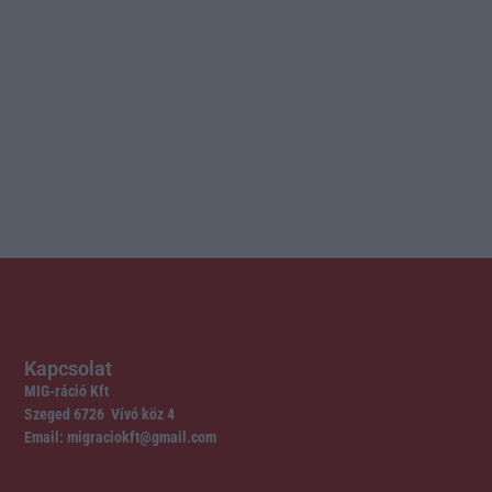
Kapcsolat
MIG-ráció Kft
Szeged 6726 Vívó köz 4
Email: migraciokft@gmail.com