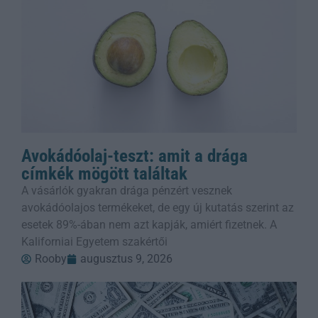
Avokádóolaj-teszt: amit a drága
címkék mögött találtak
A vásárlók gyakran drága pénzért vesznek
avokádóolajos termékeket, de egy új kutatás szerint az
esetek 89%-ában nem azt kapják, amiért fizetnek. A
Kaliforniai Egyetem szakértői
Rooby
augusztus 9, 2026