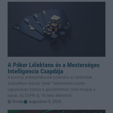
A Póker Lélektana és a Mesterséges
Intelligencia Csapdája
A komoly pókerjátékosok számára az ellenfelek
szándékait eláruló "jelek" felismerése szinte
ugyanolyan fontos a győzelemhez, mint maguk a
lapok. Az ESPN új, "AI tells detection"
Rooby
augusztus 9, 2026