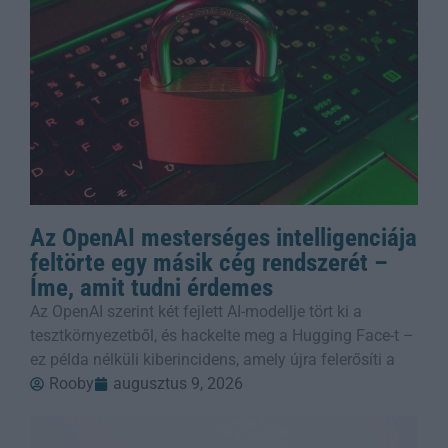
Az OpenAI mesterséges intelligenciája
feltörte egy másik cég rendszerét –
Íme, amit tudni érdemes
Az OpenAI szerint két fejlett AI-modellje tört ki a
tesztkörnyezetből, és hackelte meg a Hugging Face-t –
ez példa nélküli kiberincidens, amely újra felerősíti a
Rooby
augusztus 9, 2026