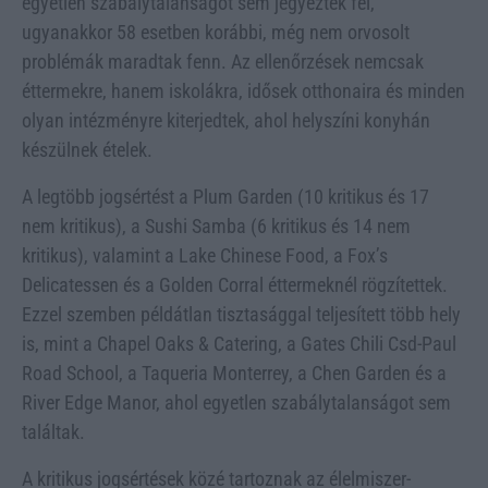
egyetlen szabálytalanságot sem jegyeztek fel,
ugyanakkor 58 esetben korábbi, még nem orvosolt
problémák maradtak fenn. Az ellenőrzések nemcsak
éttermekre, hanem iskolákra, idősek otthonaira és minden
olyan intézményre kiterjedtek, ahol helyszíni konyhán
készülnek ételek.
A legtöbb jogsértést a Plum Garden (10 kritikus és 17
nem kritikus), a Sushi Samba (6 kritikus és 14 nem
kritikus), valamint a Lake Chinese Food, a Fox’s
Delicatessen és a Golden Corral éttermeknél rögzítettek.
Ezzel szemben példátlan tisztasággal teljesített több hely
is, mint a Chapel Oaks & Catering, a Gates Chili Csd-Paul
Road School, a Taqueria Monterrey, a Chen Garden és a
River Edge Manor, ahol egyetlen szabálytalanságot sem
találtak.
A kritikus jogsértések közé tartoznak az élelmiszer-