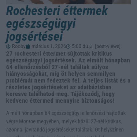
Rochesteri éttermek
egészségügyi
jogsértései
Rooby
március 1, 2026
5:00 du.
[post-views]
27 rochesteri éttermet sújtottak kritikus
egészségügyi jogsértések. Az elmúlt hónapban
64 ellenőrzésből 27-nél találtak súlyos
hiányosságokat, míg öt helyen semmilyen
problémát nem fedeztek fel. A teljes listát és a
részletes jogsértéseket az adatbázisban
keresve találhatod meg. Tájékozódj, hogy
kedvenc éttermed mennyire biztonságos!
A múlt hónapban 64 egészségügyi ellenőrzést hajtottak
végre Monroe megyében, melyek közül 27-nél kritikus,
azonnal javítandó jogsértéseket találtak. Öt helyszínen