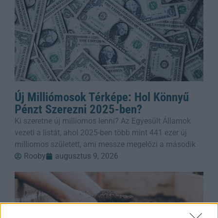
Új Milliómosok Térképe: Hol Könnyű
Pénzt Szerezni 2025-ben?
Ki szeretne új milliomos lenni? Az Egyesült Államok
vezeti a listát, ahol 2025-ben több mint 441 ezer új
milliomos született, ami messze megelőzi a második
Rooby
augusztus 9, 2026