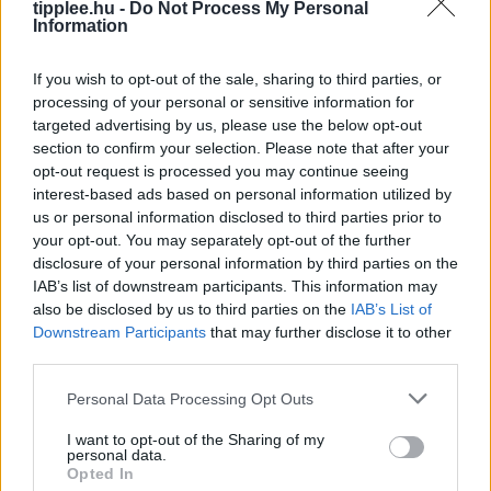
tipplee.hu -
Do Not Process My Personal
Information
If you wish to opt-out of the sale, sharing to third parties, or
processing of your personal or sensitive information for
targeted advertising by us, please use the below opt-out
section to confirm your selection. Please note that after your
Kertből a konyhába: Így spórolok havi
opt-out request is processed you may continue seeing
500 dollárt friss zöldségeken
interest-based ads based on personal information utilized by
us or personal information disclosed to third parties prior to
Ha azt mondtad volna öt éve, hogy a reggeleimet
your opt-out. You may separately opt-out of the further
paradicsomnövények ellenőrzésével és az első eper
disclosure of your personal information by third parties on the
betakarításával kezdem, biztosan elnevettem volna
IAB’s list of downstream participants. This information may
magam. Egy kétgyermekes anyukaként és
also be disclosed by us to third parties on the
IAB’s List of
Rooby
augusztus 9, 2026
Downstream Participants
that may further disclose it to other
third parties.
Personal Data Processing Opt Outs
I want to opt-out of the Sharing of my
personal data.
Opted In