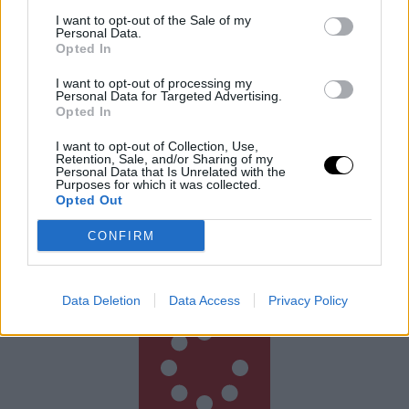
I want to opt-out of the Sale of my
Personal Data.
Opted In
I want to opt-out of processing my
Personal Data for Targeted Advertising.
Opted In
Bíró Elutasítja a Trump-féle Választási
Álom Igazolására Irányuló
I want to opt-out of Collection, Use,
Retention, Sale, and/or Sharing of my
Tanúvallomást
Personal Data that Is Unrelated with the
Purposes for which it was collected.
Egy szövetségi bíró kedden megsemmisített egy nagy
Opted Out
esküdtszéki idézést, amely Trump elnök 2020-as
választási csalásról szóló hamis állításait próbálta
CONFIRM
alátámasztani. William M. Ray II bíró,
Rooby
augusztus 8, 2026
Data Deletion
Data Access
Privacy Policy
Még több cikk