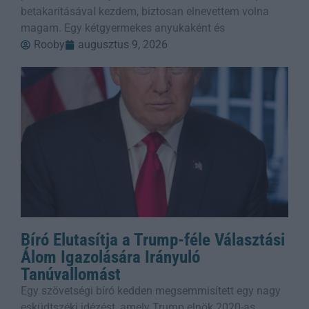
betakarításával kezdem, biztosan elnevettem volna
magam. Egy kétgyermekes anyukaként és
Rooby
augusztus 9, 2026
Bíró Elutasítja a Trump-féle Választási
Álom Igazolására Irányuló
Tanúvallomást
Egy szövetségi bíró kedden megsemmisített egy nagy
esküdtszéki idézést, amely Trump elnök 2020-as