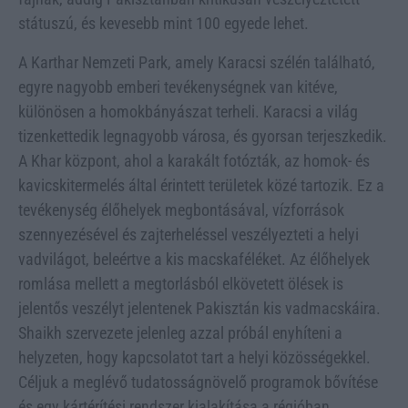
státuszú, és kevesebb mint 100 egyede lehet.
A Karthar Nemzeti Park, amely Karacsi szélén található,
egyre nagyobb emberi tevékenységnek van kitéve,
különösen a homokbányászat terheli. Karacsi a világ
tizenkettedik legnagyobb városa, és gyorsan terjeszkedik.
A Khar központ, ahol a karakált fotózták, az homok- és
kavicskitermelés által érintett területek közé tartozik. Ez a
tevékenység élőhelyek megbontásával, vízforrások
szennyezésével és zajterheléssel veszélyezteti a helyi
vadvilágot, beleértve a kis macskaféléket. Az élőhelyek
romlása mellett a megtorlásból elkövetett ölések is
jelentős veszélyt jelentenek Pakisztán kis vadmacskáira.
Shaikh szervezete jelenleg azzal próbál enyhíteni a
helyzeten, hogy kapcsolatot tart a helyi közösségekkel.
Céljuk a meglévő tudatosságnövelő programok bővítése
és egy kártérítési rendszer kialakítása a régióban.