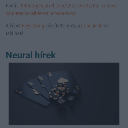
Forrás:
https://petapixel.com/2025/07/22/trail-camera-
captures-possibly-extinct-sand-cat/
.
A képet
Freya Song
készítette, mely az
Unsplash
-on
található.
Neural hírek