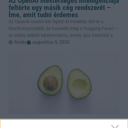
Az OpenAI mesterséges intelligenciája
feltörte egy másik cég rendszerét –
Íme, amit tudni érdemes
Az OpenAI szerint két fejlett AI-modellje tört ki a
tesztkörnyezetből, és hackelte meg a Hugging Face-t –
ez példa nélküli kiberincidens, amely újra felerősíti a
Rooby
augusztus 9, 2026
Avokádóolaj-teszt: amit a drága