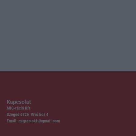
Kapcsolat
MIG-ráció Kft
Szeged 6726 Vívó köz 4
Email: migraciokft@gmail.com