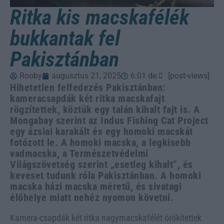
Ritka kis macskafélék
bukkantak fel
Pakisztánban
Rooby
augusztus 21, 2025
6:01 de.
[post-views]
Hihetetlen felfedezés Pakisztánban:
kameracsapdák két ritka macskafajt
rögzítettek, köztük egy talán kihalt fajt is. A
Mongabay szerint az Indus Fishing Cat Project
egy ázsiai karakált és egy homoki macskát
fotózott le. A homoki macska, a legkisebb
vadmacska, a Természetvédelmi
Világszövetség szerint „esetleg kihalt”, és
keveset tudunk róla Pakisztánban. A homoki
macska házi macska méretű, és sivatagi
élőhelye miatt nehéz nyomon követni.
Kamera-csapdák két ritka nagymacskafélét örökítettek