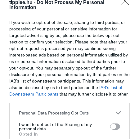
címkék mögött találtak
tipplee.hu -
Do Not Process My Personal
Information
A vásárlók gyakran drága pénzért vesznek
avokádóolajos termékeket, de egy új kutatás szerint az
If you wish to opt-out of the sale, sharing to third parties, or
esetek 89%-ában nem azt kapják, amiért fizetnek. A
processing of your personal or sensitive information for
Kaliforniai Egyetem szakértői
targeted advertising by us, please use the below opt-out
Rooby
augusztus 9, 2026
section to confirm your selection. Please note that after your
opt-out request is processed you may continue seeing
interest-based ads based on personal information utilized by
us or personal information disclosed to third parties prior to
your opt-out. You may separately opt-out of the further
disclosure of your personal information by third parties on the
IAB’s list of downstream participants. This information may
also be disclosed by us to third parties on the
IAB’s List of
Downstream Participants
that may further disclose it to other
third parties.
Personal Data Processing Opt Outs
I want to opt-out of the Sharing of my
Új Milliómosok Térképe: Hol Könnyű
personal data.
Pénzt Szerezni 2025-ben?
Opted In