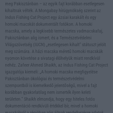
meg Pakisztánban – az egyik fajt korábban esetlegesen
kihaltnak vélték. A Mongabay hírügynökség szerint az
Indus Fishing Cat Project egy ázsiai karakált és egy
homoki macskát dokumentált fotókon. A homoki
macska, amely a legkisebb természetes vadmacskafaj,
Pakisztánban alig ismert, és a Természetvédelmi
Világszövetség (IUCN) „esetlegesen kihalt” státuszt jelölt
meg számára. A házi macska méretű homoki macskák
nyomon követése a sivatagi élőhelyük miatt rendkívül
nehéz. Zafeer Ahmed Shaikh, az Indus Fishing Cat Project
igazgatója kiemeli: „A homoki macska megfigyelése
Pakisztánban ökológiai és természetvédelmi
szempontból is kiemelkedő jelentőségű, mivel a fajt
korábban gyakorlatilag nem ismerték ilyen keleti
területen.” Shaikh elmondja, hogy egy hiteles fotós
dokumentáció rendkívüli értékkel bír, mivel a homoki
macskákról a régióban alig állnak rendelkezésre adatok.