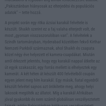
„Pakisztánban hiányosak az elterjedési és populációs
adatok” – tette hozzá.
A projekt során egy ritka ázsiai karakál felvétele is
készült. Shaikh szerint ez a faj valaha elterjedt volt, de
most „gyorsan visszaszorulóban van”. A felvételek a
Szindh tartományban, Hyderabad közelében fekvő Kirthar
Nemzeti Parkból származnak, ahol Shaikh és csapata
közel négy éve helyezett el kamera-csapdákat. Miután
arról érkezett jelentés, hogy egy karakál nappal átkelte az
út egyik szakaszát, egy forrás mellett is elhelyeztek egy
kamerát. A két héten át készült 400 felvételből csupán
egyen jelent meg hím karakál. Egy másik, fiatal egyedről
készült felvétel sajnos azt örökítette meg, ahogy helyi
lakosok megölték az állatot. Míg a karakál Afrikában
jóval gyakoribb és nem számít globálisan veszélyeztetett
fajnak, addig Pakisztánban kritikusan veszélyeztetett