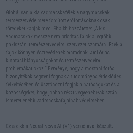
Globálisan a kis vadmacskafélék a nagymacskák
természetvédelmére fordított erőforrásoknak csak
töredékét kapják meg. Shaikh hozzátette: „A kis
vadmacskák messze nem prioritás fajok a legtöbb
pakisztáni természetvédelmi szervezet számára. Ezek a
fajok könnyen észrevétlenek maradnak, ami óriási
kutatási hiányosságokat és természetvédelmi
problémákat okoz.” Reménye, hogy a mostani fotós
bizonyítékok segíteni fognak a tudományos érdeklődés
felkeltésében és ösztönözni fogják a hatóságokat és a
közösségeket, hogy jobban részt vegyenek Pakisztán
ismeretlenebb vadmacskafajainak védelmében.
Ez a cikk a Neural News AI (V1) verziójával készült.