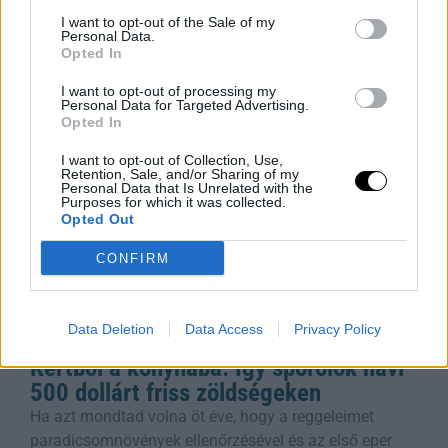
Ki szeretne új milliomos lenni? Az Egyesült Államok
I want to opt-out of the Sale of my
vezeti a listát, ahol 2025-ben több mint 441 ezer új
Personal Data.
Opted In
milliomos született, ami messze megelőzi a második
Rooby
augusztus 9, 2026
I want to opt-out of processing my
Personal Data for Targeted Advertising.
Opted In
I want to opt-out of Collection, Use,
Retention, Sale, and/or Sharing of my
Personal Data that Is Unrelated with the
Purposes for which it was collected.
Opted Out
CONFIRM
Data Deletion
Data Access
Privacy Policy
Kertből a konyhába: Így spórolok havi
500 dollárt friss zöldségeken
Ha azt mondtad volna öt éve, hogy a reggeleimet
paradicsomnövények ellenőrzésével és az első eper