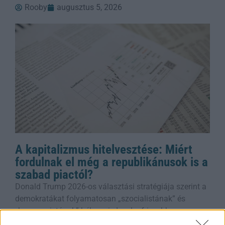
Rooby
augusztus 5, 2026
A kapitalizmus hitelvesztése: Miért
fordulnak el még a republikánusok is a
szabad piactól?
Donald Trump 2026-os választási stratégiája szerint a
demokratákat folyamatosan „szocialistának” és
„kommunistának” bélyegzi, de a legfrissebb
közvélemény-kutatások szerint a kapitalizmusba vetett