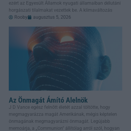
ezért az Egyesült Államok nyugati államaiban délutáni
horgászati tilalmakat vezettek be. A klímaváltozás
Rooby
augusztus 5, 2026
Az Önmagát Ámító Alelnök
J D Vance egész felnőtt életét azzal töltötte, hogy
megmagyarázza magát Amerikának, mégis képtelen
önmagának megmagyarázni önmagát. Legújabb
memoárja, a „Communion" állítólag arról szól, hogyan