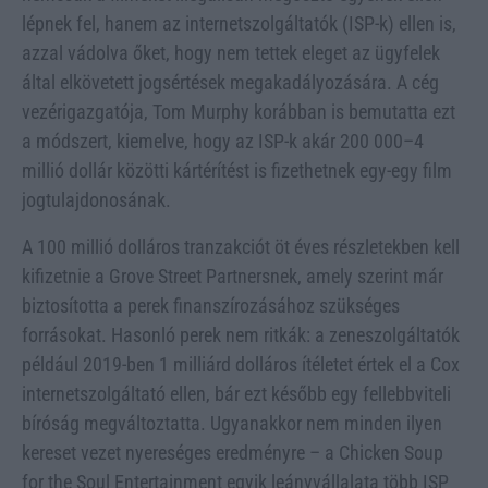
lépnek fel, hanem az internetszolgáltatók (ISP-k) ellen is,
azzal vádolva őket, hogy nem tettek eleget az ügyfelek
által elkövetett jogsértések megakadályozására. A cég
vezérigazgatója, Tom Murphy korábban is bemutatta ezt
a módszert, kiemelve, hogy az ISP-k akár 200 000–4
millió dollár közötti kártérítést is fizethetnek egy-egy film
jogtulajdonosának.
A 100 millió dolláros tranzakciót öt éves részletekben kell
kifizetnie a Grove Street Partnersnek, amely szerint már
biztosította a perek finanszírozásához szükséges
forrásokat. Hasonló perek nem ritkák: a zeneszolgáltatók
például 2019-ben 1 milliárd dolláros ítéletet értek el a Cox
internetszolgáltató ellen, bár ezt később egy fellebbviteli
bíróság megváltoztatta. Ugyanakkor nem minden ilyen
kereset vezet nyereséges eredményre – a Chicken Soup
for the Soul Entertainment egyik leányvállalata több ISP