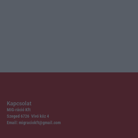
Kapcsolat
MIG-ráció Kft
Szeged 6726 Vívó köz 4
Email: migraciokft@gmail.com