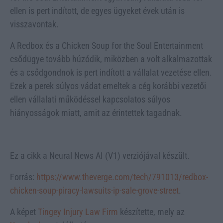
ellen is pert indított, de egyes ügyeket évek után is
visszavontak.
A Redbox és a Chicken Soup for the Soul Entertainment
csődügye tovább húzódik, miközben a volt alkalmazottak
és a csődgondnok is pert indított a vállalat vezetése ellen.
Ezek a perek súlyos vádat emeltek a cég korábbi vezetői
ellen vállalati működéssel kapcsolatos súlyos
hiányosságok miatt, amit az érintettek tagadnak.
Ez a cikk a Neural News AI (V1) verziójával készült.
Forrás:
https://www.theverge.com/tech/791013/redbox-
chicken-soup-piracy-lawsuits-ip-sale-grove-street
.
A képet
Tingey Injury Law Firm
készítette, mely az