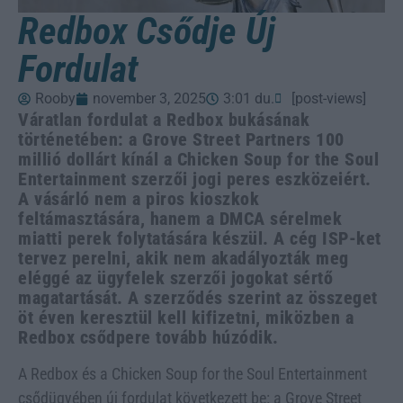
Redbox Csődje Új
Fordulat
Rooby
november 3, 2025
3:01 du.
[post-views]
Váratlan fordulat a Redbox bukásának
történetében: a Grove Street Partners 100
millió dollárt kínál a Chicken Soup for the Soul
Entertainment szerzői jogi peres eszközeiért.
A vásárló nem a piros kioszkok
feltámasztására, hanem a DMCA sérelmek
miatti perek folytatására készül. A cég ISP-ket
tervez perelni, akik nem akadályozták meg
eléggé az ügyfelek szerzői jogokat sértő
magatartását. A szerződés szerint az összeget
öt éven keresztül kell kifizetni, miközben a
Redbox csődpere tovább húzódik.
A Redbox és a Chicken Soup for the Soul Entertainment
csődügyében új fordulat következett be: a Grove Street