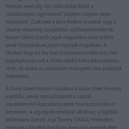
Partners nevű cég 100 millió dollárt kínált a
vállalatcsoport úgynevezett “szellemi tulajdon peres
eszközeire”. Ezek nem a piros Redbox kioszkok vagy a
Crackle streaming szolgáltatás újjáélesztését jelentik,
hanem főként szerzői jogok megsértése miatt indított
perek folytatásának jogait foglalják magukban. A
Chicken Soup for the Soul Entertainment több száz film
jogtulajdonosa volt a Screen Media Films leányvállalata
révén, és ezeket az eszközöket most peres úton próbálják
értékesíteni.
A Grove Street Partners valójában a Grove Street Funding
jogelődje, amely specializálódott a szerzői
jogvédelemmel kapcsolatos perek finanszírozására és
kezelésére. A cég egyedi stratégiát alkalmaz: a Digitális
Millenniumi Szerzői Jogi Törvény (DMCA) értelmében
nemcsak a filmeket illegálisan megosztó egyének ellen