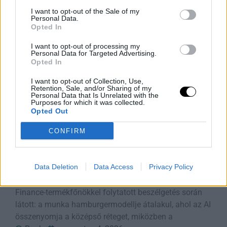
Rooby
augusztus 4, 2026
I want to opt-out of the Sale of my
Personal Data.
Opted In
I want to opt-out of processing my
Personal Data for Targeted Advertising.
Opted In
I want to opt-out of Collection, Use,
Retention, Sale, and/or Sharing of my
Personal Data that Is Unrelated with the
Purposes for which it was collected.
Opted Out
CONFIRM
A munka új szendvicse: a döntés és a
szállítás uralma
Data Deletion
Data Access
Privacy Policy
George Leimer azonnal felismerte, amit a Yahoo
Finance-termékfőnökkel folytatott beszélgetés során
látott: a munka hamburgermodellje átalakul, ahol az AI
összenyomja a középső réteget, miközben a