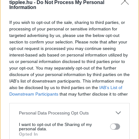
tipplee.hu -
Do Not Process My Personal
hit csökkenése nagyobb problémát
Information
Rooby
augusztus 5, 2026
If you wish to opt-out of the sale, sharing to third parties, or
processing of your personal or sensitive information for
targeted advertising by us, please use the below opt-out
section to confirm your selection. Please note that after your
opt-out request is processed you may continue seeing
interest-based ads based on personal information utilized by
us or personal information disclosed to third parties prior to
your opt-out. You may separately opt-out of the further
disclosure of your personal information by third parties on the
IAB’s list of downstream participants. This information may
also be disclosed by us to third parties on the
IAB’s List of
Downstream Participants
that may further disclose it to other
Anker Prime Vezeték nélküli
third parties.
Töltőállomás Árcsökkentésben
Personal Data Processing Opt Outs
Ha rendet szeretnél tenni az éjjeliszekrényeden, és
egyszerre akár három kütyüt is gyorsan tölteni, az
I want to opt-out of the Sharing of my
personal data.
Anker Prime vezeték nélküli töltőállomása erre a
Opted In
legjobb megoldás. A