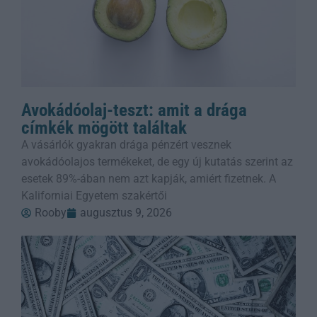
Avokádóolaj-teszt: amit a drága
címkék mögött találtak
A vásárlók gyakran drága pénzért vesznek
avokádóolajos termékeket, de egy új kutatás szerint az
esetek 89%-ában nem azt kapják, amiért fizetnek. A
Kaliforniai Egyetem szakértői
Rooby
augusztus 9, 2026