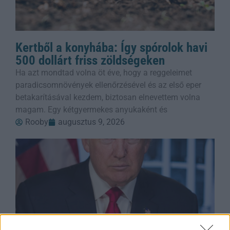
Kertből a konyhába: Így spórolok havi
500 dollárt friss zöldségeken
Ha azt mondtad volna öt éve, hogy a reggeleimet
paradicsomnövények ellenőrzésével és az első eper
betakarításával kezdem, biztosan elnevettem volna
magam. Egy kétgyermekes anyukaként és
Rooby
augusztus 9, 2026