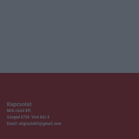
Kapcsolat
MIG-ráció Kft
Szeged 6726 Vívó köz 4
Email: migraciokft@gmail.com