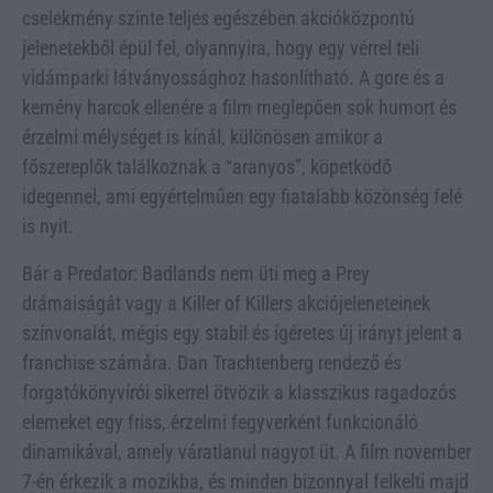
cselekmény szinte teljes egészében akcióközpontú
jelenetekből épül fel, olyannyira, hogy egy vérrel teli
vidámparki látványossághoz hasonlítható. A gore és a
kemény harcok ellenére a film meglepően sok humort és
érzelmi mélységet is kínál, különösen amikor a
főszereplők találkoznak a “aranyos”, köpetködő
idegennel, ami egyértelműen egy fiatalabb közönség felé
is nyit.
Bár a Predator: Badlands nem üti meg a Prey
drámaiságát vagy a Killer of Killers akciójeleneteinek
színvonalát, mégis egy stabil és ígéretes új irányt jelent a
franchise számára. Dan Trachtenberg rendező és
forgatókönyvírói sikerrel ötvözik a klasszikus ragadozós
elemeket egy friss, érzelmi fegyverként funkcionáló
dinamikával, amely váratlanul nagyot üt. A film november
7-én érkezik a mozikba, és minden bizonnyal felkelti majd