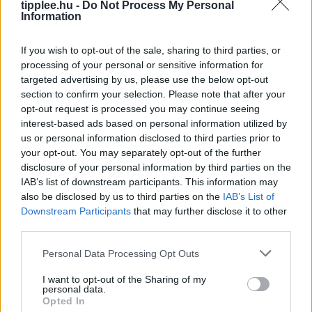
tipplee.hu -
Do Not Process My Personal
Information
Bíró Elutasítja a Trump-féle Választási
If you wish to opt-out of the sale, sharing to third parties, or
Álom Igazolására Irányuló
processing of your personal or sensitive information for
targeted advertising by us, please use the below opt-out
Tanúvallomást
section to confirm your selection. Please note that after your
Egy szövetségi bíró kedden megsemmisített egy nagy
opt-out request is processed you may continue seeing
esküdtszéki idézést, amely Trump elnök 2020-as
interest-based ads based on personal information utilized by
választási csalásról szóló hamis állításait próbálta
us or personal information disclosed to third parties prior to
alátámasztani. William M. Ray II bíró,
your opt-out. You may separately opt-out of the further
disclosure of your personal information by third parties on the
Rooby
augusztus 8, 2026
IAB’s list of downstream participants. This information may
also be disclosed by us to third parties on the
IAB’s List of
Downstream Participants
that may further disclose it to other
third parties.
Personal Data Processing Opt Outs
I want to opt-out of the Sharing of my
personal data.
Opted In