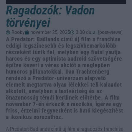
Ragadozók: Vadon
törvényei
Rooby
november 25, 2025
3:00 du.
[post-views]
A Predator: Badlands című új film a franchise
eddigi legszínesebb és legszívbemarkolóbb
részeként tűnik fel, melyben egy fiatal yautja
harcos és egy optimista android szövetségére
építve keveri a véres akciót a meglepően
humoros pillanatokkal. Dan Trachtenberg
rendező a Predator-univerzum alapvető
elemeit megtartva olyan lélekkel teli kalandot
alkotott, amelyben a testvériség és az
önazonosság témái kerülnek előtérbe. A film
november 7-én érkezik a mozikba, ígérve egy
friss, érzelmi fegyverként is ható kiegészítést
a ikonikus sorozathoz.
A Predator: Badlands című új film a ragadozós franchise