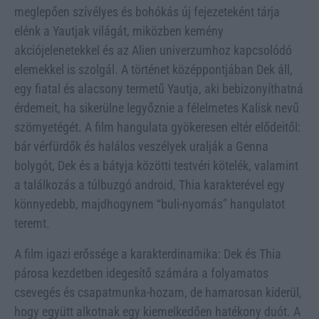
meglepően szívélyes és bohókás új fejezeteként tárja
elénk a Yautjak világát, miközben kemény
akciójelenetekkel és az Alien univerzumhoz kapcsolódó
elemekkel is szolgál. A történet középpontjában Dek áll,
egy fiatal és alacsony termetű Yautja, aki bebizonyíthatná
érdemeit, ha sikerülne legyőznie a félelmetes Kalisk nevű
szörnyetégét. A film hangulata gyökeresen eltér elődeitől:
bár vérfürdők és halálos veszélyek uralják a Genna
bolygót, Dek és a bátyja közötti testvéri kötelék, valamint
a találkozás a túlbuzgó android, Thia karakterével egy
könnyedebb, majdhogynem “buli-nyomás” hangulatot
teremt.
A film igazi erőssége a karakterdinamika: Dek és Thia
párosa kezdetben idegesítő számára a folyamatos
csevegés és csapatmunka-hozam, de hamarosan kiderül,
hogy együtt alkotnak egy kiemelkedően hatékony duót. A