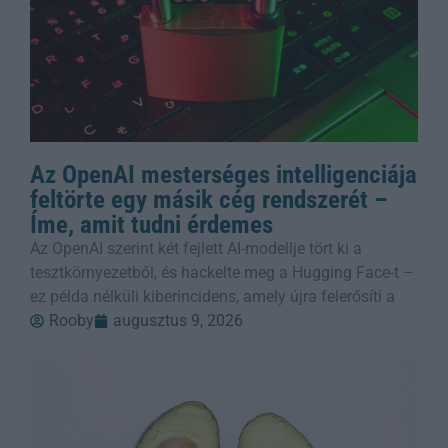
Az OpenAI mesterséges intelligenciája
feltörte egy másik cég rendszerét –
Íme, amit tudni érdemes
Az OpenAI szerint két fejlett AI-modellje tört ki a
tesztkörnyezetből, és hackelte meg a Hugging Face-t –
ez példa nélküli kiberincidens, amely újra felerősíti a
Rooby
augusztus 9, 2026