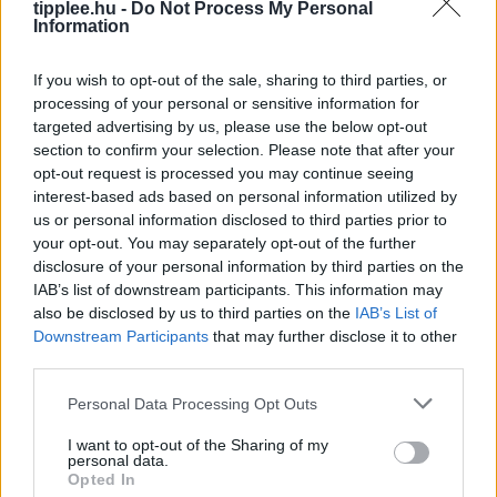
tipplee.hu -
Do Not Process My Personal
vizuális felülete. Apple/Vanessa Hand Orellana/CNET
Information
Ha valaha is próbáltál már bármit kérdezni a Siritől
Rooby
augusztus 6, 2026
If you wish to opt-out of the sale, sharing to third parties, or
processing of your personal or sensitive information for
targeted advertising by us, please use the below opt-out
section to confirm your selection. Please note that after your
opt-out request is processed you may continue seeing
interest-based ads based on personal information utilized by
us or personal information disclosed to third parties prior to
your opt-out. You may separately opt-out of the further
disclosure of your personal information by third parties on the
IAB’s list of downstream participants. This information may
also be disclosed by us to third parties on the
IAB’s List of
Downstream Participants
that may further disclose it to other
third parties.
A Feldolgozott Élelmiszerek Nagy
Personal Data Processing Opt Outs
Tévedése
Iratkozz fel a Slatest hírlevelére, hogy naponta
I want to opt-out of the Sharing of my
personal data.
megkapd a legélesebb elemzéseket, kritikákat és
Opted In
tanácsokat! Az ultra-feldolgozott élelmiszerek (UPF)