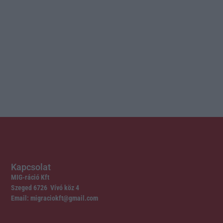
Kapcsolat
MIG-ráció Kft
Szeged 6726 Vívó köz 4
Email: migraciokft@gmail.com