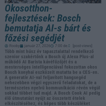
Okosotthon-
fejlesztések: Bosch
bemutatja AI-s bárt és
főzési segédjét
Rooby
január 27, 2026
7:00 de.
[post-views]
Több mint húsz év tapasztalattal rendelkező
szenior szakértőnk a Bosch új Alexa Plus-al
működő AI Barista kávéfőzőjét és a
mesterséges intelligenciával fokozottan okos
Bosch konyhai eszközeit mutatta be a CES-en.
A generatív AI-val feljavított hangsegéd
nehezebben végzi egyszerű feladatokat, de a
természetes nyelvű kommunikáció révén végül
sokkal többet tud majd. A Bosch Cook AI pedig
élő útmutatást nyújt az összetett ételek
elkészítéséhez, és képes több készüléket