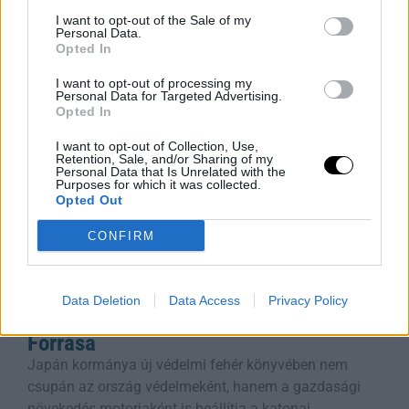
manapság az egyik legnagyobb mumusnak
I want to opt-out of the Sale of my
Personal Data.
számítanak, de
Opted In
Rooby
augusztus 6, 2026
I want to opt-out of processing my
Personal Data for Targeted Advertising.
Opted In
I want to opt-out of Collection, Use,
Retention, Sale, and/or Sharing of my
Personal Data that Is Unrelated with the
Purposes for which it was collected.
Opted Out
CONFIRM
Data Deletion
Data Access
Privacy Policy
Védelmi Fellendülés: A Felvirágzás Új
Forrása
Japán kormánya új védelmi fehér könyvében nem
csupán az ország védelmeként, hanem a gazdasági
növekedés motorjaként is beállítja a katonai