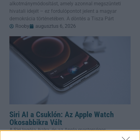
alkotmánymódosítást, amely azonnal megszünteti
hivatali idejét – ez fordulópontot jelent a magyar
demokrácia történetében. A döntés a Tisza Párt
Rooby
augusztus 6, 2026
Siri AI a Csuklón: Az Apple Watch
Okosabbikra Vált
A Siri logója, balra, és az Apple mesterséges
intelligenciával továbbfejlesztett asszisztensének