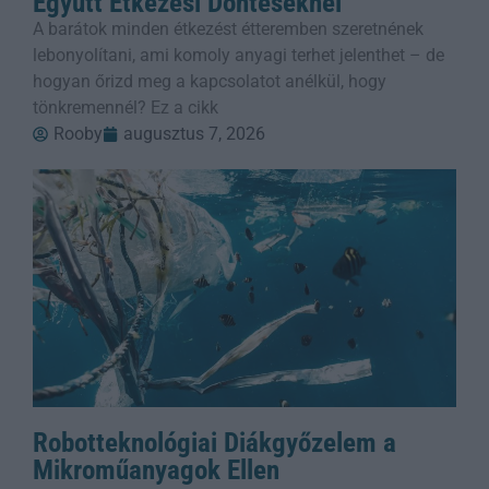
Együtt Étkezési Döntéseknél
A barátok minden étkezést étteremben szeretnének
lebonyolítani, ami komoly anyagi terhet jelenthet – de
hogyan őrizd meg a kapcsolatot anélkül, hogy
tönkremennél? Ez a cikk
Rooby
augusztus 7, 2026
Robotteknológiai Diákgyőzelem a
Mikroműanyagok Ellen