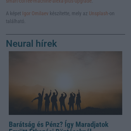
smart-coffee-machine-alexa-plus-upgrade
.
A képet
Igor Omilaev
készítette, mely az
Unsplash
-on
található.
Neural hírek
Barátság és Pénz? Így Maradjatok