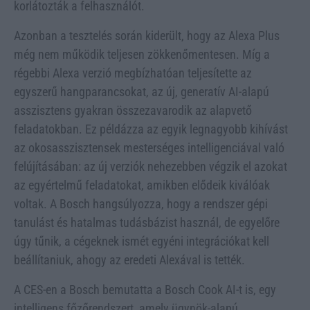
korlátozták a felhasználót.
Azonban a tesztelés során kiderült, hogy az Alexa Plus
még nem működik teljesen zökkenőmentesen. Míg a
régebbi Alexa verzió megbízhatóan teljesítette az
egyszerű hangparancsokat, az új, generatív AI-alapú
asszisztens gyakran összezavarodik az alapvető
feladatokban. Ez példázza az egyik legnagyobb kihívást
az okosasszisztensek mesterséges intelligenciával való
felújításában: az új verziók nehezebben végzik el azokat
az egyértelmű feladatokat, amikben elődeik kiválóak
voltak. A Bosch hangsúlyozza, hogy a rendszer gépi
tanulást és hatalmas tudásbázist használ, de egyelőre
úgy tűnik, a cégeknek ismét egyéni integrációkat kell
beállítaniuk, ahogy az eredeti Alexával is tették.
A CES-en a Bosch bemutatta a Bosch Cook AI-t is, egy
intelligens főzőrendszert, amely ügynök-alapú