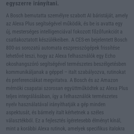
egyszerre irányítani.
A Bosch bemutatta személyre szabott AI báristáját, amely
az Alexa Plus segítségével működik, és be is avatta egy
új, mesterséges intelligenciával fokozott főzőfunkciót a
csatlakoztatott készülékeiben. A CES-en bejelentett Bosch
800-as sorozatú automata eszpresszógépek frissítése
lehetővé teszi, hogy az Alexa felhasználók egy Echo
okoshangszóró segítségével természetes beszélgetésben
kommunikáljanak a géppel – italt szabályozva, rutinokat
és preferenciákat megvitatva. A Bosch és az Amazon
mérnöki csapatai szorosan együttműködtek az Alexa Plus
teljes integrálásában, így a felhasználók természetes
nyelv használatával irányíthatják a gép minden
aspektusát, és bármely italt kérhetnek a széles
választékból. Ez a fejlesztés ígéretesebb élményt kínál,
mint a korábbi Alexa rutinok, amelyek specifikus italokra