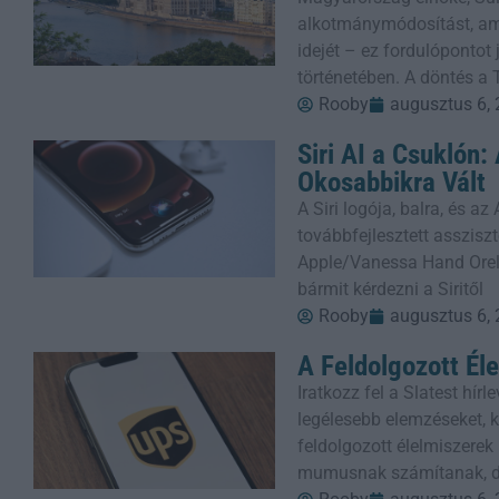
alkotmánymódosítást, ame
idejét – ez fordulópontot
történetében. A döntés a 
Rooby
augusztus 6,
Siri AI a Csuklón
Okosabbikra Vált
A Siri logója, balra, és a
továbbfejlesztett assziszt
Apple/Vanessa Hand Orel
bármit kérdezni a Siritől
Rooby
augusztus 6,
A Feldolgozott Él
Iratkozz fel a Slatest hí
legélesebb elemzéseket, kr
feldolgozott élelmiszere
mumusnak számítanak, 