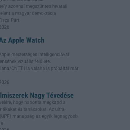
ly azonnal megszünteti hivatali
 jelent a magyar demokrácia
Tisza Párt
 2026
: Az Apple Watch
z Apple mesterséges intelligenciával
ensének vizuális felülete.
lana/CNET Ha valaha is próbáltál már
 2026
elmiszerek Nagy Tévedése
rlevelére, hogy naponta megkapd a
itikákat és tanácsokat! Az ultra-
k (UPF) manapság az egyik legnagyobb
de