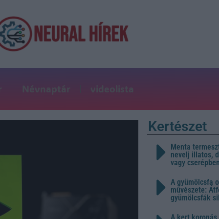
r
Névnaptár
videolista
Kertészet
Menta termeszt
nevelj illatos,
vagy cserépbe
A gyümölcsfa o
művészete: Átf
gyümölcsfák s
A kert koronás 