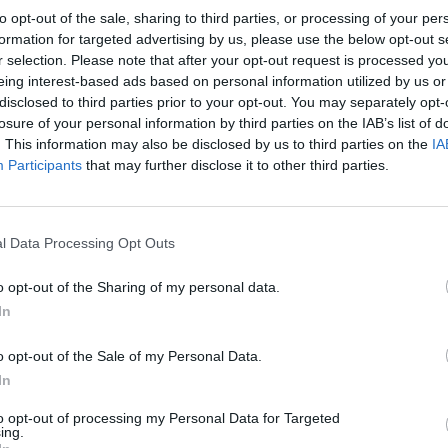
to opt-out of the sale, sharing to third parties, or processing of your per
formation for targeted advertising by us, please use the below opt-out s
r selection. Please note that after your opt-out request is processed y
 részéről felmerülő adatbiztonsági
eing interest-based ads based on personal information utilized by us or
ési felső határok iránti igények. Egy
disclosed to third parties prior to your opt-out. You may separately opt-
 ügyfelek jogi és beszerzési csapatainak
losure of your personal information by third parties on the IAB’s list of
vető szakadék” mutatkozik a két fél
. This information may also be disclosed by us to third parties on the
IA
Participants
that may further disclose it to other third parties.
szerint a Nvidia nem egyedülálló ebben
k széleskörű bevezetésével
em elég érett a tömeges alkalmazásra.
l Data Processing Opt Outs
o opt-out of the Sharing of my personal data.
In
ils-software-sales-2025-11
.
o opt-out of the Sale of my Personal Data.
In
található.
to opt-out of processing my Personal Data for Targeted
ing.