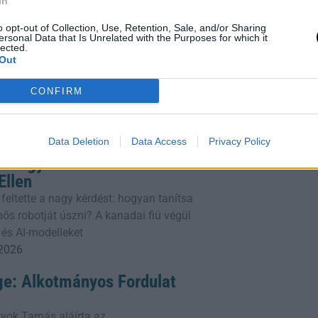
In
o opt-out of Collection, Use, Retention, Sale, and/or Sharing
ersonal Data that Is Unrelated with the Purposes for which it
 Így Maradjatok Együtt
lected.
knél
Out
t étteremben szeretnének
CONFIRM
 anyagi terhet jelenthet – de hogyan
nélkül, hogy tönkremennél? Ez a cikk
 2026
Data Deletion
Data Access
Privacy Policy
 Diákgyőzelem a
llen
 feltette a nagy kérdést: hogyan tanítsa
ős robotját úszni? A kanadai fiú végül
 és AI-modelleket
 2026
ge: Alkotmányos Fordulat
yok Tamás aláírta az