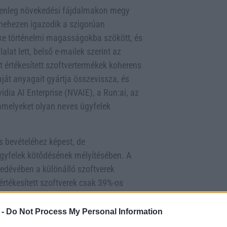
jelenleg növekedési fájdalmakon megy
a nehezen igazodik a szigorúan
éke történelmi magasságokba szökött, és
lalat lett, belső e-mailek szerint az
t értékesített szoftvertermékek koherens
ját anyagait gyártja összevissza, és
dia AI Enterprise (NVAIE), a Run:ai, az
 amelyeket olyan neves ügyfelek
s bevételéhez képest, de
ügyfelek kötődésének mélyítésében. A
yedévében a különálló szoftverek
 értékesített szoftverek csak 39%-os
6%-ának megfelelő előrejelzéssel, ami
eredményezett. A cég azonban tisztában
 -
Do Not Process My Personal Information
való együttműködés jelentős akadályokat