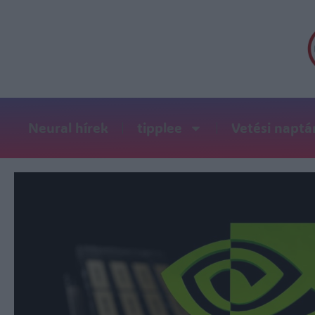
Neural hírek
tipplee
Vetési naptá