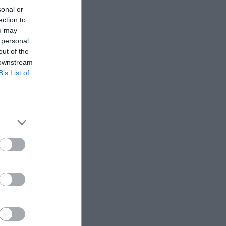
sonal or
ection to
ou may
 personal
out of the
 downstream
B’s List of