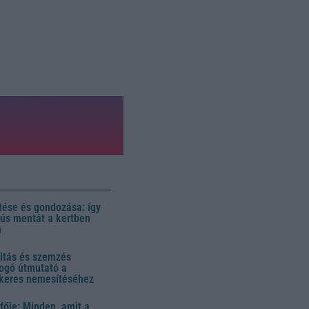
ése és gondozása: így
 dús mentát a kertben
n
ltás és szemzés
ogó útmutató a
ikeres nemesítéséhez
fője: Minden, amit a