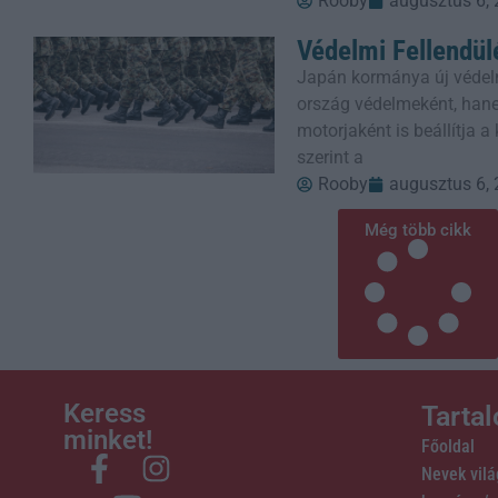
Rooby
augusztus 6,
Védelmi Fellendül
Japán kormánya új védel
ország védelmeként, han
motorjaként is beállítja 
szerint a
Rooby
augusztus 6,
Még több cikk
Keress
Tarta
minket!
Főoldal
Nevek vil