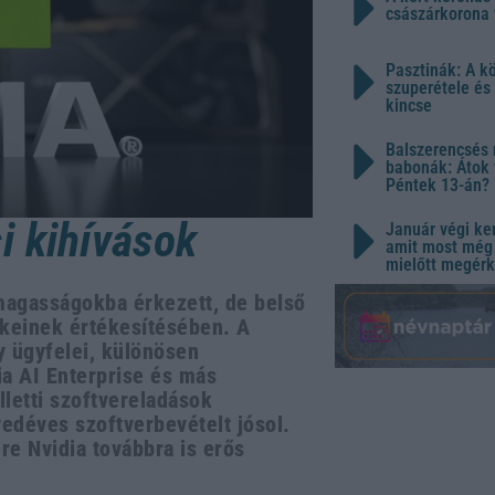
császárkorona 
Pasztinák: A k
szuperétele és
kincse
Balszerencsés 
babonák: Átok 
Péntek 13-án?
i kihívások
Január végi ker
amit most még 
mielőtt megérk
dmagasságokba érkezett, de belső
ékeinek értékesítésében. A
y ügyfelei, különösen
a AI Enterprise és más
lletti szoftvereladások
yedéves szoftverbevételt jósol.
re Nvidia továbbra is erős