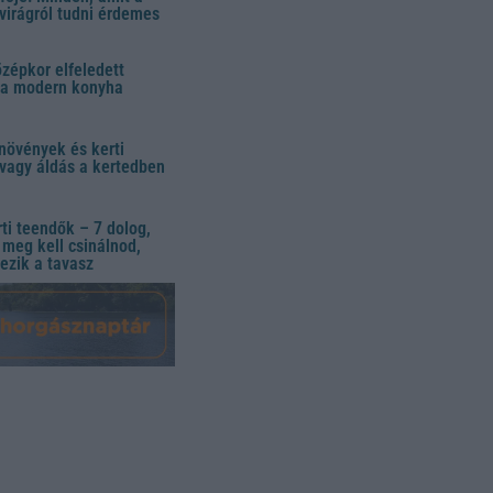
virágról tudni érdemes
özépkor elfeledett
 a modern konyha
növények és kerti
vagy áldás a kertedben
ti teendők – 7 dolog,
meg kell csinálnod,
ezik a tavasz