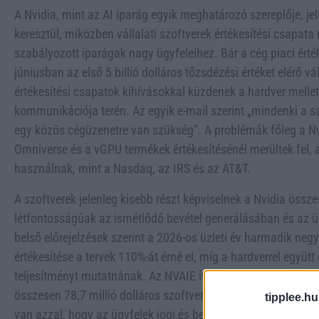
A Nvidia, mint az AI iparág egyik meghatározó szereplője, 
keresztül, miközben vállalati szoftverek értékesítési csapat
szabályozott iparágak nagy ügyfeleihez. Bár a cég piaci ért
júniusban az első 5 billió dolláros tőzsdézési értéket elérő vál
értékesítési csapatok kihívásokkal küzdenek a hardver mellet
kommunikációja terén. Az egyik e-mail szerint „mindenki a sa
egy közös cégüzenetre van szükség”. A problémák főleg a Nvi
Omniverse és a vGPU termékek értékesítésénél merültek fel,
használnak, mint a Nasdaq, az IRS és az AT&T.
A szoftverek jelenleg kisebb részt képviselnek a Nvidia össze
létfontosságúak az ismétlődő bevétel generálásában és az 
belső előrejelzések szerint a 2026-os üzleti év harmadik neg
értékesítése a tervek 110%-át érné el, míg a hardverrel együtt
teljesítményt mutatnának. Az NVAIE itt kiemelkedő, a cél 18
összesen 78,7 millió dolláros szoftverértékesítési becslést 
tipplee.hu
van azzal, hogy az ügyfelek jogi és beszerzési csapataival 