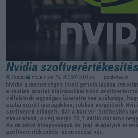
Nvidia szoftverértékesítés
Rooby
november 25, 2025
2:01 du.
[post-views]
Nvidia a mesterséges intelligencia lázban rekor
e-mailek szerint kihívásokkal küzd szoftverterm
vállalatnak egységes üzenetre van szüksége, hog
szabályozott iparágakban, jobban megértsék Nvidi
szoftverek előnyeit. Bár a hardver értékesítés me
elmaradnak, a cég mégis 78,7 millió dolláros neg
Az oktatási hiányosságok és jogi akadályok ellené
szoftverértékesítési növekedést vár.