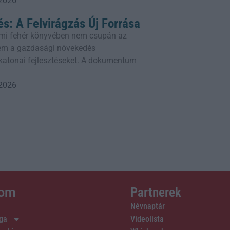
 2026
és: A Felvirágzás Új Forrása
mi fehér könyvében nem csupán az
em a gazdasági növekedés
a katonai fejlesztéseket. A dokumentum
 2026
lom
Partnerek
Névnaptár
ága
Videolista