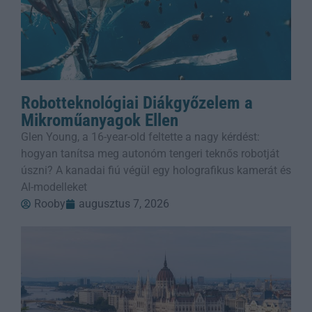
Robotteknológiai Diákgyőzelem a
Mikroműanyagok Ellen
Glen Young, a 16-year-old feltette a nagy kérdést:
hogyan tanítsa meg autonóm tengeri teknős robotját
úszni? A kanadai fiú végül egy holografikus kamerát és
AI-modelleket
Rooby
augusztus 7, 2026