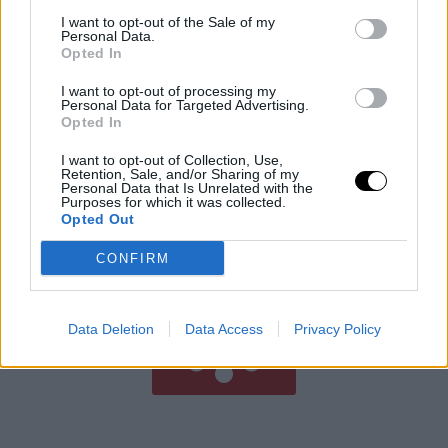
I want to opt-out of the Sale of my
Personal Data.
Opted In
Védelmi Fellendülés: A Felvirágzás Új
I want to opt-out of processing my
Personal Data for Targeted Advertising.
Forrása
Opted In
Japán kormánya új védelmi fehér könyvében nem
I want to opt-out of Collection, Use,
csupán az ország védelmeként, hanem a gazdasági
Retention, Sale, and/or Sharing of my
Personal Data that Is Unrelated with the
növekedés motorjaként is beállítja a katonai
Purposes for which it was collected.
fejlesztéseket. A dokumentum szerint a
Opted Out
Rooby
augusztus 6, 2026
CONFIRM
Még több cikk
Data Deletion
Data Access
Privacy Policy