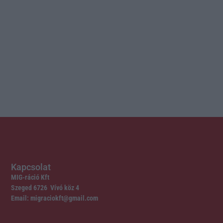
Kapcsolat
MIG-ráció Kft
Szeged 6726 Vívó köz 4
Email: migraciokft@gmail.com