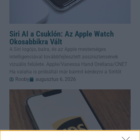
Siri AI a Csuklón: Az Apple Watch
Okosabbikra Vált
A Siri logója, balra, és az Apple mesterséges
intelligenciával továbbfejlesztett asszisztensének
vizuális felülete. Apple/Vanessa Hand Orellana/CNET
Ha valaha is próbáltál már bármit kérdezni a Siritől
Rooby
augusztus 6, 2026