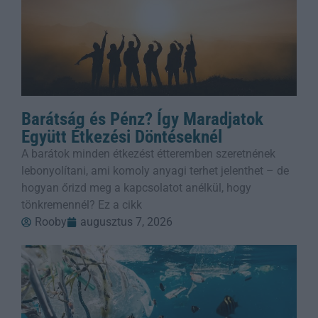
Barátság és Pénz? Így Maradjatok
Együtt Étkezési Döntéseknél
A barátok minden étkezést étteremben szeretnének
lebonyolítani, ami komoly anyagi terhet jelenthet – de
hogyan őrizd meg a kapcsolatot anélkül, hogy
tönkremennél? Ez a cikk
Rooby
augusztus 7, 2026