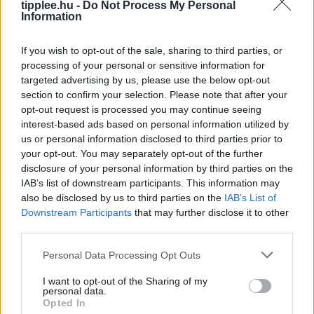
tipplee.hu -
Do Not Process My Personal
Information
If you wish to opt-out of the sale, sharing to third parties, or
A Feldolgozott Élelmiszerek Nagy
processing of your personal or sensitive information for
Tévedése
targeted advertising by us, please use the below opt-out
section to confirm your selection. Please note that after your
Iratkozz fel a Slatest hírlevelére, hogy naponta
opt-out request is processed you may continue seeing
megkapd a legélesebb elemzéseket, kritikákat és
interest-based ads based on personal information utilized by
tanácsokat! Az ultra-feldolgozott élelmiszerek (UPF)
us or personal information disclosed to third parties prior to
manapság az egyik legnagyobb mumusnak
your opt-out. You may separately opt-out of the further
számítanak, de
disclosure of your personal information by third parties on the
Rooby
augusztus 6, 2026
IAB’s list of downstream participants. This information may
also be disclosed by us to third parties on the
IAB’s List of
Downstream Participants
that may further disclose it to other
third parties.
Personal Data Processing Opt Outs
I want to opt-out of the Sharing of my
personal data.
Opted In