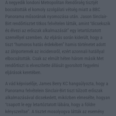
A negyedik londoni Metropolitan Rendőrség tisztjét
bocsátották el komoly szolgálati vétség miatt a BBC
Panorama műsorának nyomozása után. Jason Sinclair-
Birt rendőrtisztet titkos felvételen látták, amint “dicsekszik
és élvezi az erőszak alkalmazását” egy letartóztatott
személlyel szemben. Az eljárás során kiderült, hogy a
tiszt “humoros hatás érdekében” hamis történetet adott
az álriporternek az incidensről, ezért azonnali hatállyal
elbocsátották. Csak az elmúlt héten három másik Met
rendőrtiszt is elveszítette állását gyorsított fegyelmi
eljárások keretében.
A vád képviselője, James Berry KC hangsúlyozta, hogy a
Panorama felvételein Sinclair-Birt tiszt túlzott erőszak
alkalmazásával dicsekedett, miközben elmesélte, hogyan
“csapott le egy letartóztatott lábára, hogy a földre
kényszerítse”. A tisztet mosolyogva látták az esemény