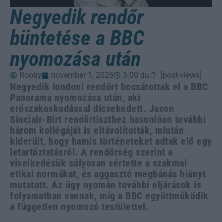
Negyedik rendőr
büntetése a BBC
nyomozása után
Rooby
november 1, 2025
5:00 du.
[post-views]
Negyedik londoni rendőrt bocsátottak el a BBC
Panorama nyomozása után, aki
erőszakoskodással dicsekedett. Jason
Sinclair-Birt rendőrtiszthez hasonlóan további
három kollégáját is eltávolították, miután
kiderült, hogy hamis történeteket adtak elő egy
letartóztatásról. A rendőrség szerint a
viselkedésük súlyosan sértette a szakmai
etikai normákat, és aggasztó megbánás hiányt
mutatott. Az ügy nyomán további eljárások is
folyamatban vannak, míg a BBC együttműködik
a független nyomozó testülettel.