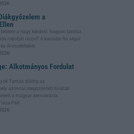
 2026
 Diákgyőzelem a
llen
 feltette a nagy kérdést: hogyan tanítsa
ős robotját úszni? A kanadai fiú végül
 és AI-modelleket
 2026
ge: Alkotmányos Fordulat
yok Tamás aláírta az
ly azonnal megszünteti hivatali
 jelent a magyar demokrácia
Tisza Párt
 2026