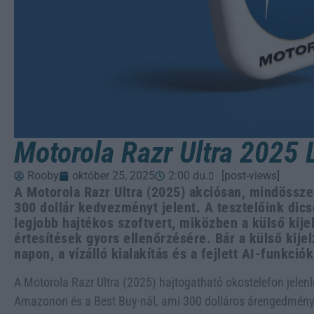
Motorola Razr Ultra 2025 
Rooby
október 25, 2025
2:00 du.
[post-views]
A Motorola Razr Ultra (2025) akciósan, mindössze
300 dollár kedvezményt jelent. A tesztelőink dics
legjobb hajtékos szoftvert, miközben a külső kije
értesítések gyors ellenőrzésére. Bár a külső kije
napon, a vízálló kialakítás és a fejlett AI-funkció
A Motorola Razr Ultra (2025) hajtogatható okostelefon jelenl
Amazonon és a Best Buy-nál, ami 300 dolláros árengedményt 