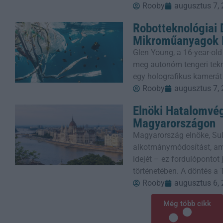
Rooby
augusztus 7,
Robotteknológiai
Mikroműanyagok E
Glen Young, a 16-year-old
meg autonóm tengeri tekn
egy holografikus kamerát
Rooby
augusztus 7,
Elnöki Hatalomvé
Magyarországon
Magyarország elnöke, Sul
alkotmánymódosítást, ame
idejét – ez fordulópontot
történetében. A döntés a 
Rooby
augusztus 6,
Még több cikk