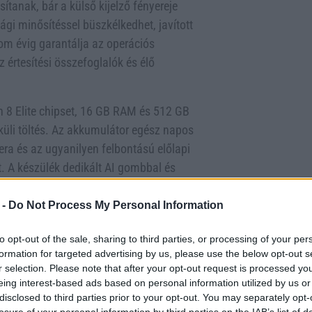
sítanak, bár a külső kijelző fényereje
ági minősítéssel büszkélkedhet, javított
om évig garantálja az operációs
az értesítési összefoglalók és élő
n 8 Elite chipset, 16 GB RAM és 512 GB
küli töltés. Az akkumulátor egész napos
ra és az ugyanilyen felbontású előlapi
. A készülék dedikált AI gombbal és
ése során változó eredmények születtek.
 -
Do Not Process My Personal Information
7-in-1 Nano töltőállomás 59,99 dollárért
fit Band 7 okoskarpernyő 39,99 dollárért
to opt-out of the sale, sharing to third parties, or processing of your per
égmonitoring funkciókat, míg a Colman
formation for targeted advertising by us, please use the below opt-out s
r selection. Please note that after your opt-out request is processed y
 000 BTU főzőteljesítményt és kettős
eing interest-based ads based on personal information utilized by us or
sen értesülhetnek a tesztelt termékek
disclosed to third parties prior to your opt-out. You may separately opt-
losure of your personal information by third parties on the IAB’s list of