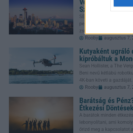
Véres Fesztivál: 
Szívében
SEATTLE (AP) – Egy gyanú
pedig keresnek, miután löv
zsúfolt ételfesztiválon, 
Rooby
augusztus 7,
Kutyaként ugráló 
kipróbáltuk a Mon
Sean Hollister, a The Verg
Beni nevű kétlábú robotkut
4K-ban követi a gazdáját.
Rooby
augusztus 7,
Barátság és Pénz?
Étkezési Döntése
A barátok minden étkezés
lebonyolítani, ami komoly
őrizd meg a kapcsolatot a