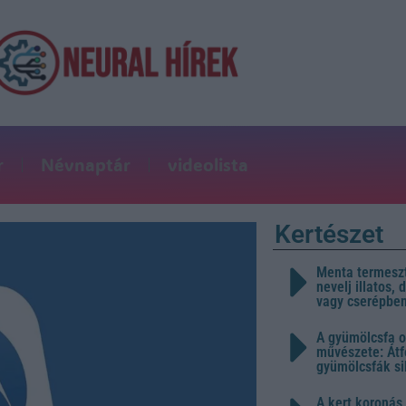
r
Névnaptár
videolista
Kertészet
Menta termeszt
nevelj illatos,
vagy cserépbe
A gyümölcsfa o
művészete: Átf
gyümölcsfák s
A kert koronás 