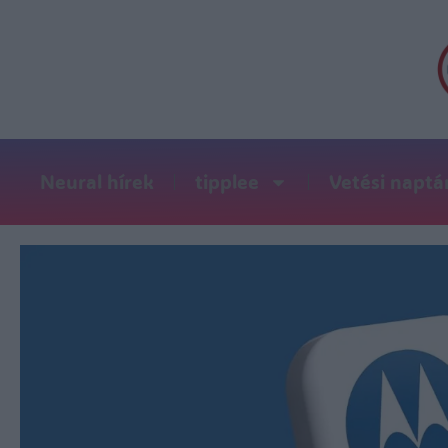
Neural hírek
tipplee
Vetési naptá