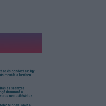
ése és gondozása: így
 dús mentát a kertben
n
ltás és szemzés
ogó útmutató a
ikeres nemesítéséhez
fője: Minden, amit a