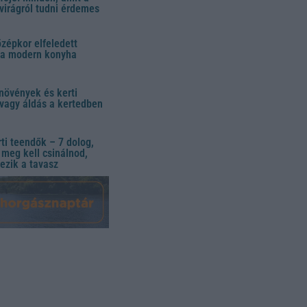
virágról tudni érdemes
özépkor elfeledett
 a modern konyha
növények és kerti
vagy áldás a kertedben
ti teendők – 7 dolog,
meg kell csinálnod,
ezik a tavasz