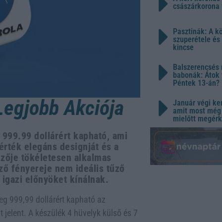
császárkorona 
Pasztinák: A k
szuperétele és
kincse
Balszerencsés 
babonák: Átok 
Péntek 13-án?
Legjobb Akciója
Január végi ker
amit most még 
mielőtt megérk
 999.99 dollárért kapható, ami
érték elegáns designját és a
lzője tökéletesen alkalmas
lző fényereje nem ideális tűző
k igazi előnyöket kínálnak.
eg 999,99 dollárért kapható az
jelent. A készülék 4 hüvelyk külső és 7