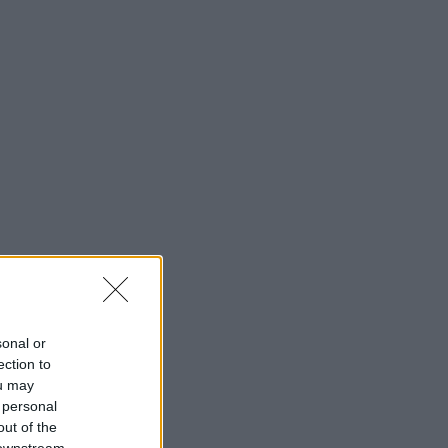
sonal or
ection to
ou may
 personal
out of the
 downstream