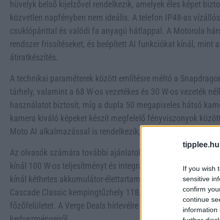
hüvelyk belső kijelzővel rendelkezik, amelyek éles képet bizto
közvetlen napfényben nem ideális. A telefon IP48-as vízállós
csuklópánttal és valódi fa anyagú hátlappal. A Motorola hár
rendszer frissítéseket, és beépített AI funkciókat kínál, mint 
átiratkészítés.
A technikai paraméterek között említésre méltó a Snapdrago
tárhely, valamint a 68 W-os vezetékes és 30 W-os vezeték nél
használatot biztosít, míg a dupla 50 megapixeles hátsó kame
kamera kiváló képeket készít megfelelő fényviszonyok között
Moto AI alkalmazással is rendelkezik, bár e funkciók tesztel
tipplee.hu
Az olvasók számára további ajánlatok is elérhetők: az Anker 
kínál 100 W-os teljesítményt és integrált kábeleket, az Amaz
If you wish 
kínál kéthetes akkumulátor-élettartamot és alapvető egészs
sensitive in
confirm you
Cascade Classic kempingtűzhely 118,99 dollárért biztosít 20
continue se
főzőfelületet. A Verge Deals hírlevélre feliratkozva rendszere
information 
kedvezményeiről.
further disc