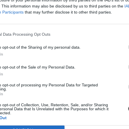
. This information may also be disclosed by us to third parties on the
IA
Participants
that may further disclose it to other third parties.
l Data Processing Opt Outs
r-ultra-2025-anker-nano-charging-
o opt-out of the Sharing of my personal data.
In
ató.
o opt-out of the Sale of my Personal Data.
In
to opt-out of processing my Personal Data for Targeted
ejtett Szövetsége
ing.
In
ran úgy ábrázolják, mint egy intenzív
illió hímivarsejt versenyez egyetlen
o opt-out of Collection, Use, Retention, Sale, and/or Sharing
ersonal Data that Is Unrelated with the Purposes for which it
gyetem, a Sienai Egyetem és a Szegedi
lected.
 2026
Out