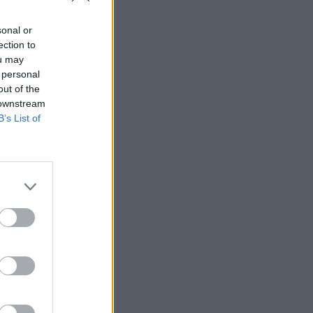
sonal or
ection to
ou may
 personal
out of the
 downstream
B’s List of