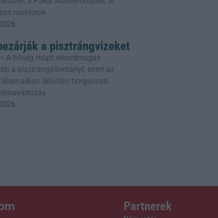
erőművét, a Paksi Atomerőművet. A
azó reaktorok
 2026
bezárják a pisztrángvizeket
– A hőség miatt rekordmagas
eti a pisztrángállományt, ezért az
 államaiban délutáni horgászati
 klímaváltozás
 2026
lom
Partnerek