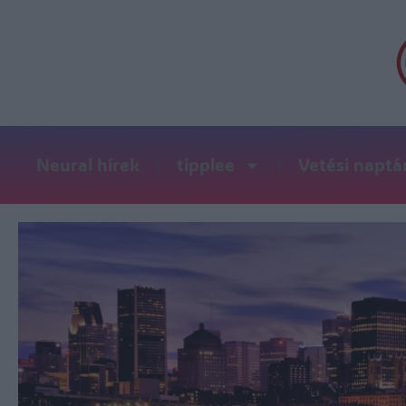
Neural hírek
tipplee
Vetési naptá