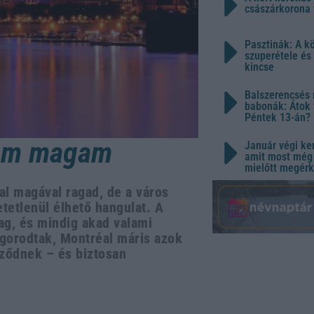
császárkorona 
Pasztinák: A k
szuperétele és
kincse
Balszerencsés 
babonák: Átok 
Péntek 13-án?
zem magam
Január végi ker
amit most még 
mielőtt megérk
al magával ragad, de a város
tetlenül élhető hangulat. A
g, és mindig akad valami
gorodtak, Montréal máris azok
rződnek – és biztosan