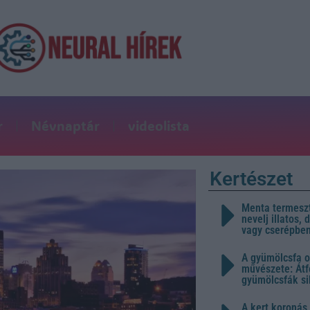
r
Névnaptár
videolista
Kertészet
Menta termeszt
nevelj illatos,
vagy cserépbe
A gyümölcsfa o
művészete: Átf
gyümölcsfák s
A kert koronás 