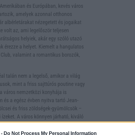
p-Amerikában és Európában, kevés város
artozik, amelyek azonnal otthonos
ár albérletárakat nézegetett és jogaikat
e volt az, ami legelőször teljesen
barátságos helyiek, akár egy szóló utazó
 érezze a helyet. Kiemelt a hangulatos
l Club, valamint a romantikus borozók,
l talán nem a legelső, amikor a világ
kusok, mint a friss sajttúrós poutine vagy
, a város nemzetközi konyhája is
 és a egész évben nyitva tartó Jean-
ölcsei és friss zöldségek-gyümölcsök –
i ízeket. A város könnyen járható, kiváló
artott járdákkal, ami Los Angeles-ből
 -
Do Not Process My Personal Information