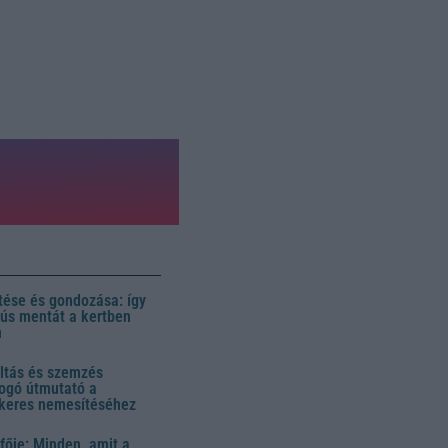
ése és gondozása: így
 dús mentát a kertben
n
ltás és szemzés
ogó útmutató a
ikeres nemesítéséhez
fője: Minden, amit a