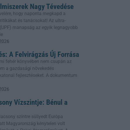
elmiszerek Nagy Tévedése
rlevelére, hogy naponta megkapd a
itikákat és tanácsokat! Az ultra-
k (UPF) manapság az egyik legnagyobb
de
 2026
és: A Felvirágzás Új Forrása
mi fehér könyvében nem csupán az
em a gazdasági növekedés
a katonai fejlesztéseket. A dokumentum
 2026
ony Vízszintje: Bénul a
lacsony szintre süllyedt Európa
att Magyarország kénytelen volt