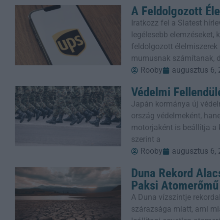
A Feldolgozott Él
Iratkozz fel a Slatest hí
legélesebb elemzéseket, kr
feldolgozott élelmiszere
mumusnak számítanak, 
Rooby
augusztus 6,
Védelmi Fellendül
Japán kormánya új védel
ország védelmeként, han
motorjaként is beállítja 
szerint a
Rooby
augusztus 6,
Duna Rekord Alacs
Paksi Atomerőmű
A Duna vízszintje rekorda
szárazsága miatt, ami mi