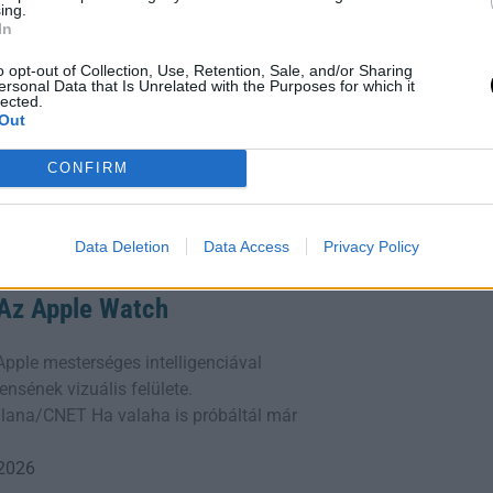
ing.
In
o opt-out of Collection, Use, Retention, Sale, and/or Sharing
ersonal Data that Is Unrelated with the Purposes for which it
ge: Alkotmányos Fordulat
lected.
Out
yok Tamás aláírta az
CONFIRM
ly azonnal megszünteti hivatali
 jelent a magyar demokrácia
Tisza Párt
Data Deletion
Data Access
Privacy Policy
 2026
: Az Apple Watch
z Apple mesterséges intelligenciával
ensének vizuális felülete.
lana/CNET Ha valaha is próbáltál már
 2026