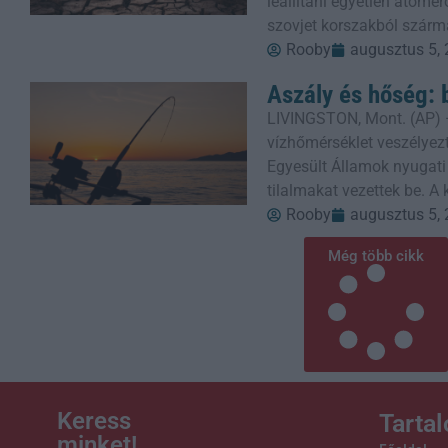
leállítani egyetlen atom
szovjet korszakból szárm
Rooby
augusztus 5,
Aszály és hőség: 
LIVINGSTON, Mont. (AP) 
vízhőmérséklet veszélyezt
Egyesült Államok nyugati
tilalmakat vezettek be. A
Rooby
augusztus 5,
Még több cikk
Keress
Tarta
minket!