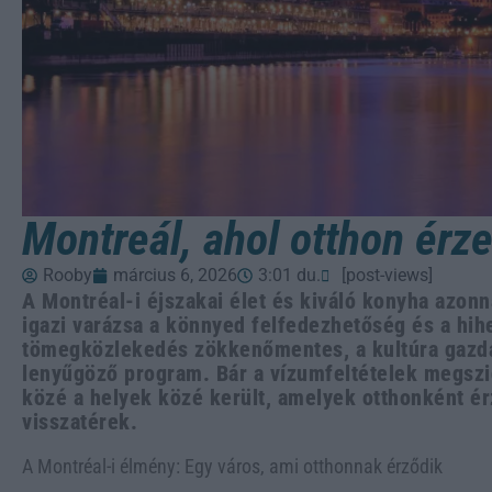
Montreál, ahol otthon ér
Rooby
március 6, 2026
3:01 du.
[post-views]
A Montréal-i éjszakai élet és kiváló konyha azonn
igazi varázsa a könnyed felfedezhetőség és a hihe
tömegközlekedés zökkenőmentes, a kultúra gazda
lenyűgöző program. Bár a vízumfeltételek megszi
közé a helyek közé került, amelyek otthonként é
visszatérek.
A Montréal-i élmény: Egy város, ami otthonnak érződik