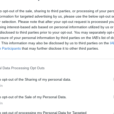
éal vonzereje a lenyűgöző ételekben, a
to opt-out of the sale, sharing to third parties, or processing of your per
zségügyi rendszerben rejlik. A város
formation for targeted advertising by us, please use the below opt-out s
r selection. Please note that after your opt-out request is processed y
i karneválokig. Az a benyomása kialakult,
eing interest-based ads based on personal information utilized by us or
gyetlen akadály jelenleg a kanadai
disclosed to third parties prior to your opt-out. You may separately opt-
 és egyéni vállalkozók számára, ami
losure of your personal information by third parties on the IAB’s list of
 a szerző nem adja fel álmát; Montréal
. This information may also be disclosed by us to third parties on the
IA
Participants
that may further disclose it to other third parties.
otthonnak érezhetők – ha egyelőre is
l Data Processing Opt Outs
o opt-out of the Sharing of my personal data.
In
ica-one-place-wish-could-live-montreal-
o opt-out of the Sale of my Personal Data.
In
található.
to opt-out of processing my Personal Data for Targeted