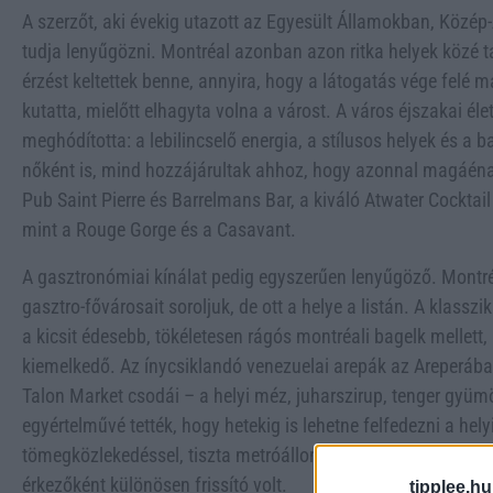
A szerzőt, aki évekig utazott az Egyesült Államokban, Közé
tudja lenyűgözni. Montréal azonban azon ritka helyek közé t
érzést keltettek benne, annyira, hogy a látogatás vége felé m
kutatta, mielőtt elhagyta volna a várost. A város éjszakai élet
meghódította: a lebilincselő energia, a stílusos helyek és a 
nőként is, mind hozzájárultak ahhoz, hogy azonnal magáénak
Pub Saint Pierre és Barrelmans Bar, a kiváló Atwater Cocktai
mint a Rouge Gorge és a Casavant.
A gasztronómiai kínálat pedig egyszerűen lenyűgöző. Montréa
gasztro-fővárosait soroljuk, de ott a helye a listán. A klasszi
a kicsit édesebb, tökéletesen rágós montréali bagelk mellett
kiemelkedő. Az ínycsiklandó venezuelai arepák az Areperában
Talon Market csodái – a helyi méz, juharszirup, tenger gyüm
egyértelművé tették, hogy hetekig is lehetne felfedezni a hely
tömegközlekedéssel, tiszta metróállomásokkal és jól karbant
érkezőként különösen frissító volt.
tipplee.hu