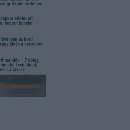
virágról tudni érdemes
özépkor elfeledett
 a modern konyha
növények és kerti
vagy áldás a kertedben
ti teendők – 7 dolog,
meg kell csinálnod,
ezik a tavasz