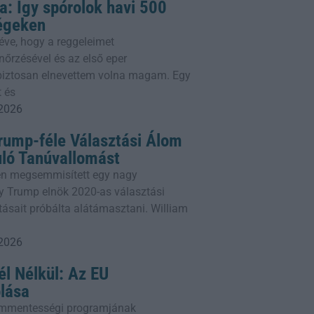
a: Így spórolok havi 500
ségeken
éve, hogy a reggeleimet
őrzésével és az első eper
 biztosan elnevettem volna magam. Egy
 és
 2026
Trump-féle Választási Álom
uló Tanúvallomást
den megsemmisített egy nagy
ly Trump elnök 2020-as választási
ításait próbálta alátámasztani. William
 2026
l Nélkül: Az EU
lása
ummentességi programjának