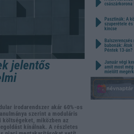
császárkorona 
Pasztinák: A k
szuperétele és
kincse
Balszerencsés 
babonák: Átok 
Péntek 13-án?
ek jelentős
Január végi ker
amit most még 
mielőtt megérk
elmi
dular irodarendszer akár 60%-os
tanulmánya szerint a moduláris
ti költségeket, miközben az
egoldást kínálnak. A részletes
s piaci megtakarításokat vetít