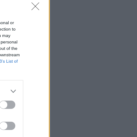
sonal or
ection to
ou may
 personal
out of the
 downstream
B’s List of