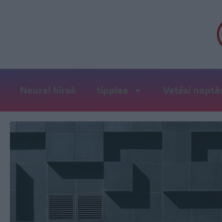
Neural hírek
tipplee
Vetési naptá