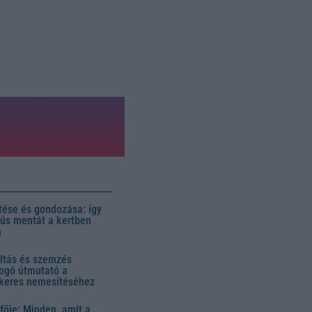
ése és gondozása: így
 dús mentát a kertben
n
ltás és szemzés
ogó útmutató a
ikeres nemesítéséhez
fője: Minden, amit a