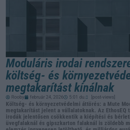
Moduláris irodai rendszer
költség- és környezetvéd
megtakarítást kínálnak
Rooby
február 24, 2026
5:01 du.
[post-views]
Költség- és környezetvédelmi áttörés: a Mute Mo
megtakarítást jelent a vállalatoknak. Az EthosEQ 
irodák jelentősen csökkentik a kiépítési és bérle
üvegfalaknál és gipszkarton falaknál is zöldebb m
elemzés ingyenesen letölthető, és milliárdos euró