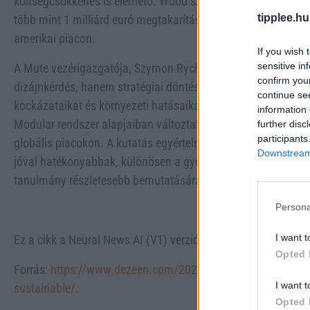
költségcsökkenés is elérhető. Wood számításai szerint, piaci
tipplee.hu
több mint 1 milliárd euró megtakarítást jelenthetne az EMEA-r
amerikai piacon.
If you wish 
sensitive in
A Mute vezérigazgatója, Szymon Rychlik kiemelte, hogy a 
confirm you
dizájnkérdés, hanem stratégiai döntés a vállalatok számára
continue se
kockázataikat és környezeti hatásaikat. A teljes életciklus k
information 
Modular rendszer alapjaiban változtathatja meg a beruházá
further disc
participants
globális piacokon. A kutatás egyértelműen bizonyítja, hog
Downstream 
jóval hatékonyabbak, különösen a gyorsan változó, adaptáló
tanulmány részletesebb bemutatására a Mute február 17-én 
Persona
I want t
Ez a cikk a Neural News AI (V1) verziójával készült.
Opted 
Forrás:
https://www.dezeen.com/2026/02/11/mute-study-modu
I want t
sustainable/
.
Opted 