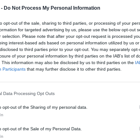
 adatok alapján, a rendszer elterjedése
 -
Do Not Process My Personal Information
égióban, és 1,5 milliárd eurót az
to opt-out of the sale, sharing to third parties, or processing of your per
formation for targeted advertising by us, please use the below opt-out s
moduláris irodák ma már nem csupán
r selection. Please note that after your opt-out request is processed y
, amelyek csökkenteni kívánják pénzügyi
eing interest-based ads based on personal information utilized by us or
öltségek figyelembevételével a Mute
disclosed to third parties prior to your opt-out. You may separately opt-
si döntések gazdasági számításait a
losure of your personal information by third parties on the IAB’s list of
. This information may also be disclosed by us to third parties on the
IA
y a moduláris megoldások gazdaságilag
Participants
that may further disclose it to other third parties.
dásra szoruló üzleti környezetekben. A
webinárt szervez.
l Data Processing Opt Outs
o opt-out of the Sharing of my personal data.
In
lar-office-rooms-more-efficient-
o opt-out of the Sale of my Personal Data.
In