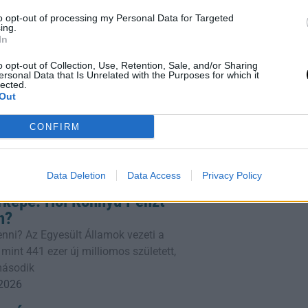
lható.
to opt-out of processing my Personal Data for Targeted
ing.
In
o opt-out of Collection, Use, Retention, Sale, and/or Sharing
ersonal Data that Is Unrelated with the Purposes for which it
: amit a drága címkék
lected.
Out
 pénzért vesznek avokádóolajos
CONFIRM
atás szerint az esetek 89%-ában nem
k. A Kaliforniai Egyetem szakértői
 2026
Data Deletion
Data Access
Privacy Policy
rképe: Hol Könnyű Pénzt
n?
lenni? Az Egyesült Államok vezeti a
 mint 441 ezer új milliomos született,
második
 2026