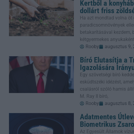
Kertből a konyháb
dollárt friss zöld
Ha azt mondtad volna öt 
paradicsomnövények ellen
betakarításával kezdem,
kétgyermekes anyukaként
Rooby
augusztus 9,
Bíró Elutasítja a 
Igazolására Irány
Egy szövetségi bíró ked
esküdtszéki idézést, ame
csalásról szóló hamis áll
M. Ray II bíró,
Rooby
augusztus 8,
Adatmentes Útlevé
Biometrikus Zsaro
Az Egyesült Államok víz