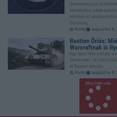
fenntartásához hozzáféré
biometrikus adatbázisaih
minősül az utazók profilo
Bizottság
Rooby
augusztus 8,
Bastion Óriás: Mié
Warcraftnak is Il
Egy igazi tank osztály, a
öltözködik – ki tudod talá
új Bastion kasztja,
Rooby
augusztus 8,
Még több cikk