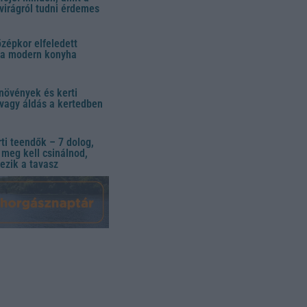
virágról tudni érdemes
özépkor elfeledett
 a modern konyha
növények és kerti
vagy áldás a kertedben
ti teendők – 7 dolog,
meg kell csinálnod,
ezik a tavasz