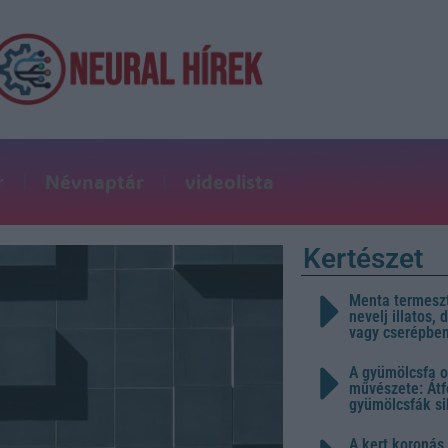
r
Névnaptár
videolista
Kertészet
Menta termeszt
nevelj illatos,
vagy cserépbe
A gyümölcsfa o
művészete: Átf
gyümölcsfák s
A kert koronás 