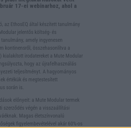
bruár 17-ei webinarhoz, ahol a
dó, az EthosEQ által készített tanulmány
Modular jelentős költség- és
A tanulmány, amely ingyenesen
m kontinensről, összehasonlítva a
 kialakított irodatereket a Mute Modular
angsúlyozta, hogy az újrafelhasználás
nyezeti teljesítményt. A hagyományos
ek értékük és megtestesített
us során is.
ások előnyeit: a Mute Modular termek
ti szerződés végén a visszaállítási
váéknak. Magas életszínvonalú
tőségek figyelembevételével akár 60%-os