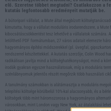
elő. Szeretne többet megtudni? Csatlakozzon a fe
kutatás legfontosabb eredményeit mutatják be.
A bútoripari vállalat, a Mute által megbízott költségtanácsa
kimutatta, hogy a vállalat moduláris irodarendszere, a Mute 
kibocsátáscsökkentést tesz lehetővé a vállalatok számára. 
letölthető PDF formátumban, 27 város adatait elemezte háro
hagyományos építési módszerekkel (pl. üvegfal, gipszkarton)
rendszerrel készítettekkel. A kutatás szerzője, Colin Wood h
radikálisan javítja mind a költséghatékonyságot, mind a kör
irodák gyakran egyszer használatosak, míg a moduláris term
szénlábnyomuk jelentős részét megőrzik több használati cikl
A tanulmány számokban is alátámasztja a moduláris megold
telepítési költsége körülbelül 10%-kal alacsonyabb, és a bérle
költségek több mint háromszorosa a hagyományos alternatí
városokban, mint London vagy New York, az átalakítási lehe