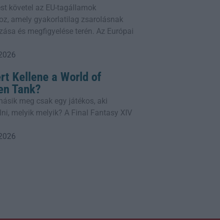
st követel az EU-tagállamok
oz, amely gyakorlatilag zsarolásnak
zása és megfigyelése terén. Az Európai
 2026
rt Kellene a World of
yen Tank?
 másik meg csak egy játékos, aki
lni, melyik melyik? A Final Fantasy XIV
 2026