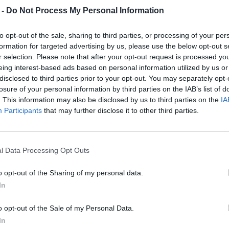
eurót az amerikai piacon.
 -
Do Not Process My Personal Information
moduláris irodák ma már nem csupán
to opt-out of the sale, sharing to third parties, or processing of your per
váltak a pénzügyi kockázat és a
formation for targeted advertising by us, please use the below opt-out s
r selection. Please note that after your opt-out request is processed y
költségek figyelembevételével a Mute
eing interest-based ads based on personal information utilized by us or
ések gazdasági hátterét a globális
disclosed to third parties prior to your opt-out. You may separately opt-
ok gazdaságilag jóval hatékonyabbak a
losure of your personal information by third parties on the IAB’s list of
kitett üzleti környezetekben, ahol az
. This information may also be disclosed by us to third parties on the
IA
Participants
that may further disclose it to other third parties.
én egy, a tanulmányt bemutató webinárt
ója, Piotr Krasnicki ismerteti a kutatás
l Data Processing Opt Outs
o opt-out of the Sharing of my personal data.
In
lar-office-rooms-more-efficient-
o opt-out of the Sale of my Personal Data.
In