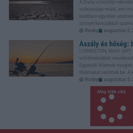
A Duna vízszintje rekorda
szárazsága miatt, ami mi
leállítani egyetlen atom
szovjet korszakból szárm
Rooby
augusztus 5,
Aszály és hőség: 
LIVINGSTON, Mont. (AP) 
vízhőmérséklet veszélyezt
Egyesült Államok nyugati
tilalmakat vezettek be. A
Rooby
augusztus 5,
Még több cikk