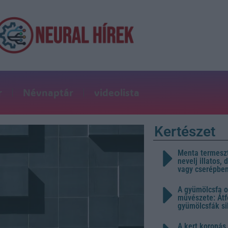
r
Névnaptár
videolista
Kertészet
Menta termeszt
nevelj illatos,
vagy cserépbe
A gyümölcsfa o
művészete: Átf
gyümölcsfák s
A kert koronás 