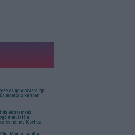
ése és gondozása: így
 dús mentát a kertben
n
ltás és szemzés
ogó útmutató a
ikeres nemesítéséhez
fője: Minden, amit a