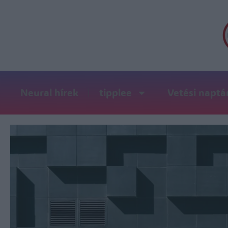
Neural hírek
tipplee
Vetési naptá