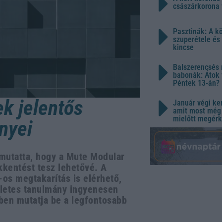
császárkorona 
Pasztinák: A k
szuperétele és
kincse
Balszerencsés 
babonák: Átok 
Péntek 13-án?
ek jelentős
Január végi ker
amit most még 
mielőtt megérk
nyei
imutatta, hogy a Mute Modular
kkentést tesz lehetővé. A
-os megtakarítás is elérhető,
zletes tanulmány ingyenesen
ében mutatja be a legfontosabb