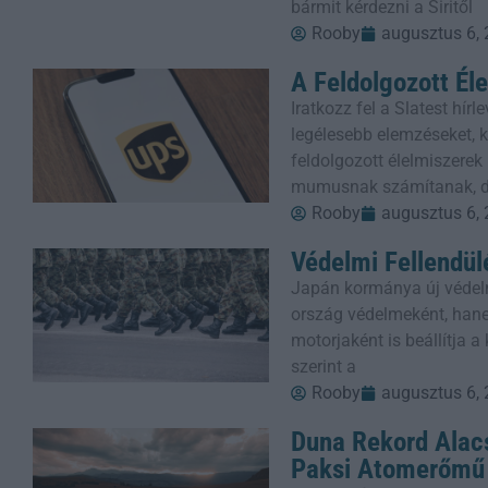
bármit kérdezni a Siritől
Rooby
augusztus 6,
A Feldolgozott Él
Iratkozz fel a Slatest hí
legélesebb elemzéseket, kr
feldolgozott élelmiszere
mumusnak számítanak, 
Rooby
augusztus 6,
Védelmi Fellendül
Japán kormánya új védel
ország védelmeként, han
motorjaként is beállítja 
szerint a
Rooby
augusztus 6,
Duna Rekord Alacs
Paksi Atomerőmű