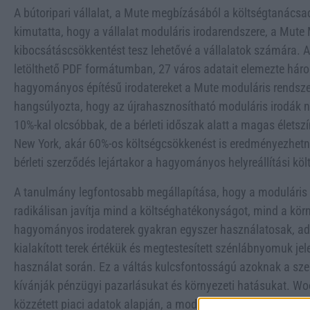
A bútoripari vállalat, a Mute megbízásából a költségtanácsa
kimutatta, hogy a vállalat moduláris irodarendszere, a Mute 
kibocsátáscsökkentést tesz lehetővé a vállalatok számára. 
letölthető PDF formátumban, 27 város adatait elemezte háro
hagyományos építésű irodatereket a Mute moduláris rendszer
hangsúlyozta, hogy az újrahasznosítható moduláris irodák n
10%-kal olcsóbbak, de a bérleti időszak alatt a magas élet
New York, akár 60%-os költségcsökkenést is eredményezhetn
bérleti szerződés lejártakor a hagyományos helyreállítási kö
A tanulmány legfontosabb megállapítása, hogy a moduláris 
radikálisan javítja mind a költséghatékonyságot, mind a körn
hagyományos irodaterek gyakran egyszer használatosak, ad
kialakított terek értékük és megtestesített szénlábnyomuk je
használat során. Ez a váltás kulcsfontosságú azoknak a sz
kívánják pénzügyi pazarlásukat és környezeti hatásukat. Woo
közzétett piaci adatok alapján, a moduláris rendszerek elterj