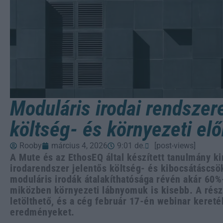
Moduláris irodai rendszer
költség- és környezeti elő
Rooby
március 4, 2026
9:01 de.
[post-views]
A Mute és az EthosEQ által készített tanulmány k
irodarendszer jelentős költség- és kibocsátáscsö
moduláris irodák átalakíthatósága révén akár 60%
miközben környezeti lábnyomuk is kisebb. A rés
letölthető, és a cég február 17-én webinar keret
eredményeket.