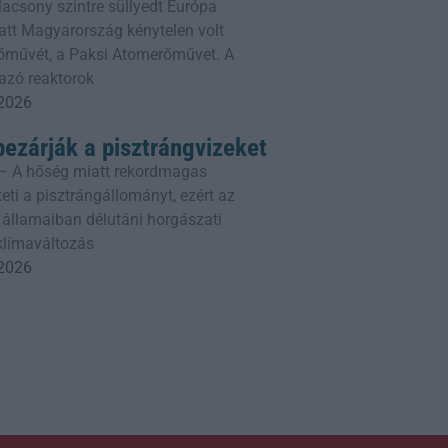
lacsony szintre süllyedt Európa
att Magyarország kénytelen volt
erőművét, a Paksi Atomerőművet. A
azó reaktorok
 2026
bezárják a pisztrángvizeket
– A hőség miatt rekordmagas
eti a pisztrángállományt, ezért az
 államaiban délutáni horgászati
 klímaváltozás
 2026