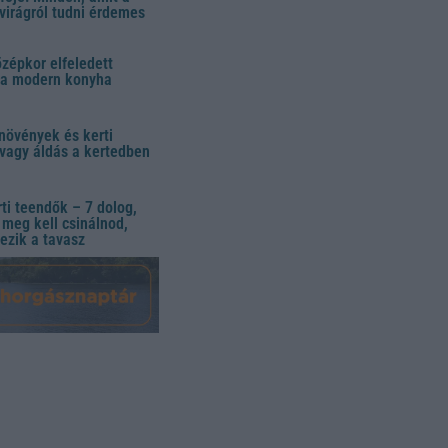
virágról tudni érdemes
özépkor elfeledett
 a modern konyha
növények és kerti
vagy áldás a kertedben
ti teendők – 7 dolog,
meg kell csinálnod,
ezik a tavasz