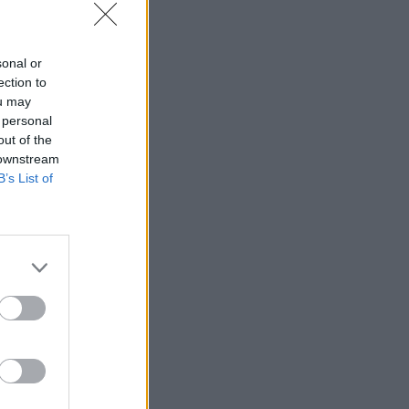
sonal or
ection to
ou may
 personal
out of the
 downstream
B’s List of