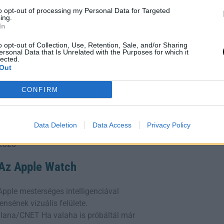
to opt-out of processing my Personal Data for Targeted
lható.
ing.
In
o opt-out of Collection, Use, Retention, Sale, and/or Sharing
ersonal Data that Is Unrelated with the Purposes for which it
lected.
Out
ge: Alkotmányos Fordulat
CONFIRM
yok Tamás aláírta az
ly azonnal megszünteti hivatali
 jelent a magyar demokrácia
Data Deletion
Data Access
Privacy Policy
Tisza Párt
 2026
: Az Apple Watch
z Apple mesterséges intelligenciával
ensének vizuális felülete.
lana/CNET Ha valaha is próbáltál már