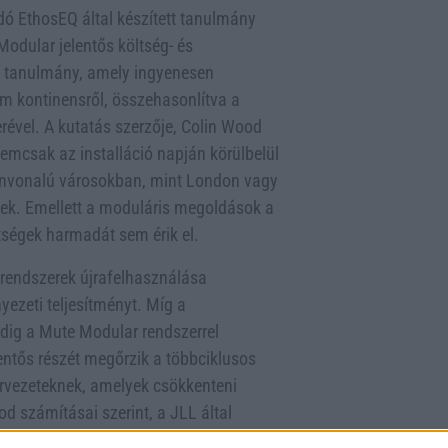
dó EthosEQ által készített tanulmány
Modular jelentős költség- és
A tanulmány, amely ingyenesen
m kontinensről, összehasonlítva a
ével. A kutatás szerzője, Colin Wood
emcsak az installáció napján körülbelül
színvonalú városokban, mint London vagy
ek. Emellett a moduláris megoldások a
ltségek harmadát sem érik el.
rendszerek újrafelhasználása
yezeti teljesítményt. Míg a
dig a Mute Modular rendszerrel
lentős részét megőrzik a többciklusos
ervezeteknek, amelyek csökkenteni
d számításai szerint, a JLL által
edése több mint egymilliárd euró