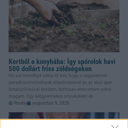
Kertből a konyhába: Így spórolok havi
500 dollárt friss zöldségeken
Ha azt mondtad volna öt éve, hogy a reggeleimet
paradicsomnövények ellenőrzésével és az első eper
betakarításával kezdem, biztosan elnevettem volna
magam. Egy kétgyermekes anyukaként és
Rooby
augusztus 9, 2026