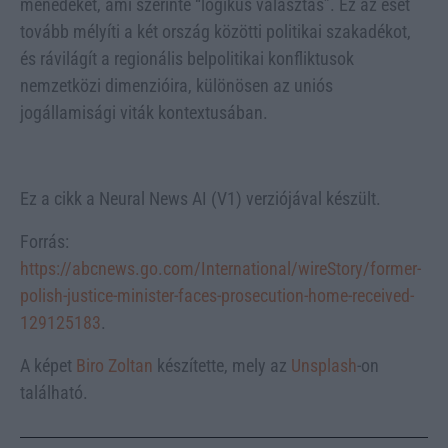
menedéket, ami szerinte “logikus választás”. Ez az eset
tovább mélyíti a két ország közötti politikai szakadékot,
és rávilágít a regionális belpolitikai konfliktusok
nemzetközi dimenzióira, különösen az uniós
jogállamisági viták kontextusában.
Ez a cikk a Neural News AI (V1) verziójával készült.
Forrás:
https://abcnews.go.com/International/wireStory/former-
polish-justice-minister-faces-prosecution-home-received-
129125183
.
A képet
Biro Zoltan
készítette, mely az
Unsplash
-on
található.