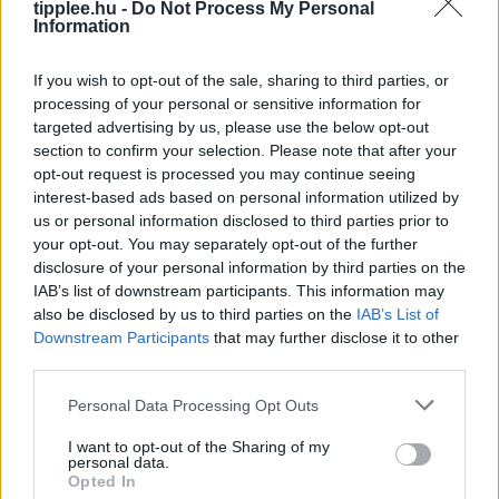
tipplee.hu -
Do Not Process My Personal
Information
If you wish to opt-out of the sale, sharing to third parties, or
processing of your personal or sensitive information for
targeted advertising by us, please use the below opt-out
section to confirm your selection. Please note that after your
opt-out request is processed you may continue seeing
interest-based ads based on personal information utilized by
Bíró Elutasítja a Trump-féle Választási
us or personal information disclosed to third parties prior to
Álom Igazolására Irányuló
your opt-out. You may separately opt-out of the further
Tanúvallomást
disclosure of your personal information by third parties on the
IAB’s list of downstream participants. This information may
Egy szövetségi bíró kedden megsemmisített egy nagy
also be disclosed by us to third parties on the
IAB’s List of
esküdtszéki idézést, amely Trump elnök 2020-as
Downstream Participants
that may further disclose it to other
választási csalásról szóló hamis állításait próbálta
third parties.
alátámasztani. William M. Ray II bíró,
Personal Data Processing Opt Outs
Rooby
augusztus 8, 2026
I want to opt-out of the Sharing of my
personal data.
Opted In