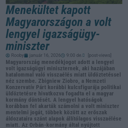
Menekültet kapott
Magyarországon a volt
lengyel igazságügy-
miniszter
Rooby
január 16, 2026
9:00 de.
[post-views]
Magyarország menedékjogot adott a lengyel
volt igazságügyi miniszternek, aki hazájában
hatalommal való visszaélés miatt üldöztetéssel
néz szembe. Zbigniew Ziobro, a Nemzeti
Konzervatív Párt korábbi kulcsfigurája politikai
üldöztetésre hivatkozva fogadta el a magyar
kormány döntését. A lengyel hatóságok
korábban fel akarták számolni a volt miniszter
mentelmi jogát, többek között az erőszak
áldozataira szánt alapok állítólagos visszaélése
miatt. Az Orbán-kormány által nyújtott