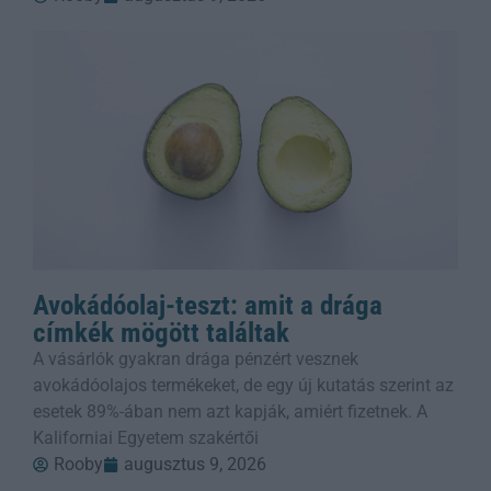
Avokádóolaj-teszt: amit a drága
címkék mögött találtak
A vásárlók gyakran drága pénzért vesznek
avokádóolajos termékeket, de egy új kutatás szerint az
esetek 89%-ában nem azt kapják, amiért fizetnek. A
Kaliforniai Egyetem szakértői
Rooby
augusztus 9, 2026