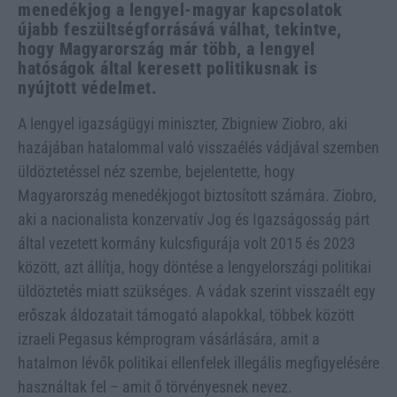
menedékjog a lengyel-magyar kapcsolatok
újabb feszültségforrásává válhat, tekintve,
hogy Magyarország már több, a lengyel
hatóságok által keresett politikusnak is
nyújtott védelmet.
A lengyel igazságügyi miniszter, Zbigniew Ziobro, aki
hazájában hatalommal való visszaélés vádjával szemben
üldöztetéssel néz szembe, bejelentette, hogy
Magyarország menedékjogot biztosított számára. Ziobro,
aki a nacionalista konzervatív Jog és Igazságosság párt
által vezetett kormány kulcsfigurája volt 2015 és 2023
között, azt állítja, hogy döntése a lengyelországi politikai
üldöztetés miatt szükséges. A vádak szerint visszaélt egy
erőszak áldozatait támogató alapokkal, többek között
izraeli Pegasus kémprogram vásárlására, amit a
hatalmon lévők politikai ellenfelek illegális megfigyelésére
használtak fel – amit ő törvényesnek nevez.