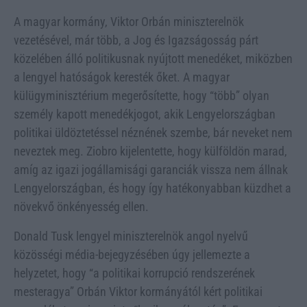
A magyar kormány, Viktor Orbán miniszterelnök
vezetésével, már több, a Jog és Igazságosság párt
közelében álló politikusnak nyújtott menedéket, miközben
a lengyel hatóságok keresték őket. A magyar
külügyminisztérium megerősítette, hogy “több” olyan
személy kapott menedékjogot, akik Lengyelországban
politikai üldöztetéssel néznének szembe, bár neveket nem
neveztek meg. Ziobro kijelentette, hogy külföldön marad,
amíg az igazi jogállamisági garanciák vissza nem állnak
Lengyelországban, és hogy így hatékonyabban küzdhet a
növekvő önkényesség ellen.
Donald Tusk lengyel miniszterelnök angol nyelvű
közösségi média-bejegyzésében úgy jellemezte a
helyzetet, hogy “a politikai korrupció rendszerének
mesteragya” Orbán Viktor kormányától kért politikai