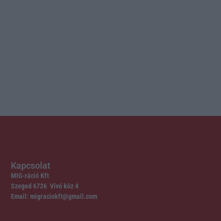
Kapcsolat
MIG-ráció Kft
Szeged 6726 Vívó köz 4
Email: migraciokft@gmail.com