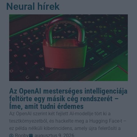
Neural hírek
Az OpenAI mesterséges intelligenciája
feltörte egy másik cég rendszerét –
Íme, amit tudni érdemes
Az OpenAI szerint két fejlett AI-modellje tört ki a
tesztkörnyezetből, és hackelte meg a Hugging Face-t –
ez példa nélküli kiberincidens, amely újra felerősíti a
Rooby
augusztus 9, 2026