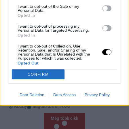
I want to opt-out of the Sale of my
Personal Data.
Opted In
I want to opt-out of processing my
Personal Data for Targeted Advertising.
Opted In
I want to opt-out of Collection, Use,
Retention, Sale, and/or Sharing of my
Personal Data that Is Unrelated with the
Adatmentes Útlevél Nélkül: Az EU
Purposes for which it was collected.
Opted Out
Biometrikus Zsarolása
Az Egyesült Államok vízummentességi programjának
CONFIRM
fenntartásához hozzáférést követel az EU-tagállamok
biometrikus adatbázisaihoz, amely gyakorlatilag
zsarolásnak minősül az utazók profilozása és
Data Deletion
Data Access
Privacy Policy
megfigyelése terén. Az Európai Bizottság
Rooby
augusztus 8, 2026
Még több cikk