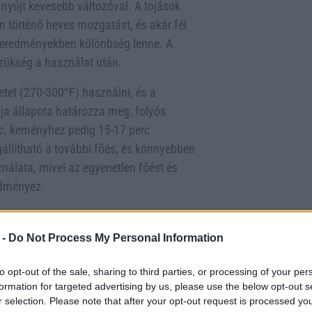
 nyújt kevesebb változóval. A tojások
n történő heves mozgatást, és akár fél
 az eredményekben különbség lenne. A
szükség a használat után.
tet (270-300°F) használni, és a
ája állapota határozza meg: folyós
rc, keményhez pedig 15-17 perc
állítható a további főés, és könnyebben
álata, mivel az egyenetlen főést és
edményez.
sztelni a sütő beállításait, mielőtt
sre, a tojásokat nem kell
 -
Do Not Process My Personal Information
esleges. A légkeveréses sütő így nemcsak
lóan alkalmas, ami további okot ad a
to opt-out of the sale, sharing to third parties, or processing of your per
formation for targeted advertising by us, please use the below opt-out s
r selection. Please note that after your opt-out request is processed y