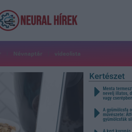
r
Névnaptár
videolista
Kertészet
Menta termeszt
nevelj illatos,
vagy cserépbe
A gyümölcsfa o
művészete: Átf
gyümölcsfák s
A kert koronás 