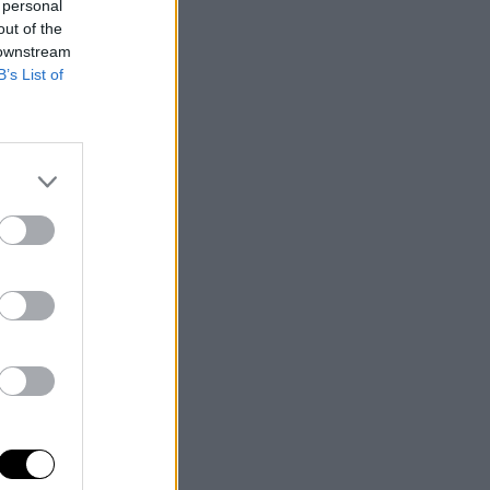
 personal
out of the
 downstream
B’s List of