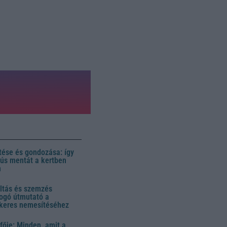
ése és gondozása: így
 dús mentát a kertben
n
ltás és szemzés
ogó útmutató a
ikeres nemesítéséhez
fője: Minden, amit a