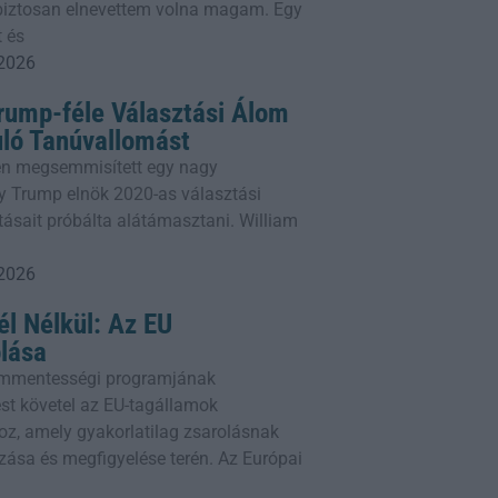
 biztosan elnevettem volna magam. Egy
 és
 2026
Trump-féle Választási Álom
uló Tanúvallomást
den megsemmisített egy nagy
ly Trump elnök 2020-as választási
ításait próbálta alátámasztani. William
 2026
l Nélkül: Az EU
lása
ummentességi programjának
st követel az EU-tagállamok
oz, amely gyakorlatilag zsarolásnak
zása és megfigyelése terén. Az Európai