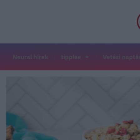
Neural hírek
tipplee
Vetési naptá