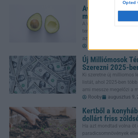
Opted 
Avokádóolaj-teszt
mögött találtak
A vásárlók gyakran drága
termékeket, de egy új kut
azt kapják, amiért fizetne
Rooby
augusztus 9,
Új Milliómosok Té
Szerezni 2025-be
Ki szeretne új milliomos 
listát, ahol 2025-ben több
ami messze megelőzi a 
Rooby
augusztus 9,
Kertből a konyháb
dollárt friss zöld
Ha azt mondtad volna öt 
paradicsomnövények ellen