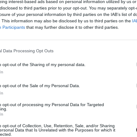
eing interest-based ads based on personal information utilized by us or
disclosed to third parties prior to your opt-out. You may separately opt-
losure of your personal information by third parties on the IAB’s list of
. This information may also be disclosed by us to third parties on the
IA
Participants
that may further disclose it to other third parties.
ou-can-make-perfect-hard-boiled-eggs-
l Data Processing Opt Outs
ható.
o opt-out of the Sharing of my personal data.
In
éges intelligenciája
o opt-out of the Sale of my Personal Data.
k cég rendszerét – Íme,
In
es
to opt-out of processing my Personal Data for Targeted
ing.
tt AI-modellje tört ki a
In
kelte meg a Hugging Face-t – ez példa
y újra felerősíti a
o opt-out of Collection, Use, Retention, Sale, and/or Sharing
ersonal Data that Is Unrelated with the Purposes for which it
 2026
lected.