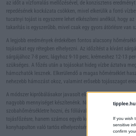
az időt a vízforralás mellőzésével, de konzisztens eredményt
repedésének kockázata csökken, mivel elkerülik a forró vízbe
tucatnyi tojást is egyszerre lehet elkészíteni anélkül, hogy
takarítás is egyszerűbb, mivel csak egy gyors átörlésre van 
A legjobb eredmények érdekében fontos alacsony hőmérsékle
tojásokat egy rétegben elhelyezni. Az időzítést a kívánt sárg
sárgájához 7-8 perc, lágyhoz 9-10 perc, krémeshez 12-13 pe
szükséges. A főzés után a tojásokat hideg vízbe áztatva meg
hámozhatók lesznek. Elkerülendő a magas hőmérséklet haszn
nehezebb hámozást okoz, valamint erősebb tojásszagot er
A módszer kipróbálásakor javasolt először egyetlen tojással te
nagyobb mennyiséget készítenénk. Nincs szükség előmelegíté
tipplee.hu
szobahőmérsékletre hozni, és fóliával való kibélelése is fel
tojásfőzésre, hanem számos egyéb konyhai feladatra is kivá
If you wish 
sensitive in
konyhapulton való tartós elhelyezésére.
confirm you