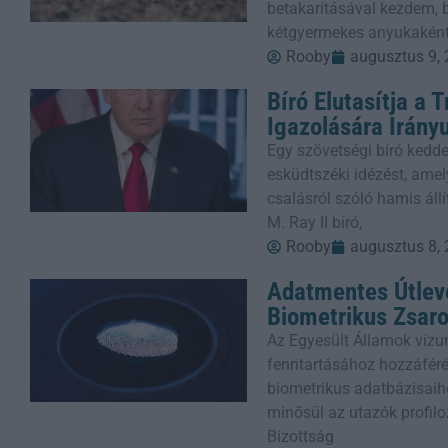
betakarításával kezdem,
kétgyermekes anyukaként
Rooby
augusztus 9,
Bíró Elutasítja a 
Igazolására Irány
Egy szövetségi bíró ked
esküdtszéki idézést, ame
csalásról szóló hamis áll
M. Ray II bíró,
Rooby
augusztus 8,
Adatmentes Útlevé
Biometrikus Zsaro
Az Egyesült Államok víz
fenntartásához hozzáféré
biometrikus adatbázisaih
minősül az utazók profilo
Bizottság