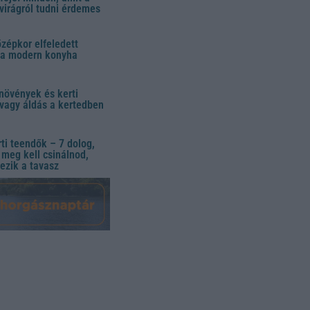
virágról tudni érdemes
özépkor elfeledett
 a modern konyha
növények és kerti
vagy áldás a kertedben
ti teendők – 7 dolog,
meg kell csinálnod,
ezik a tavasz