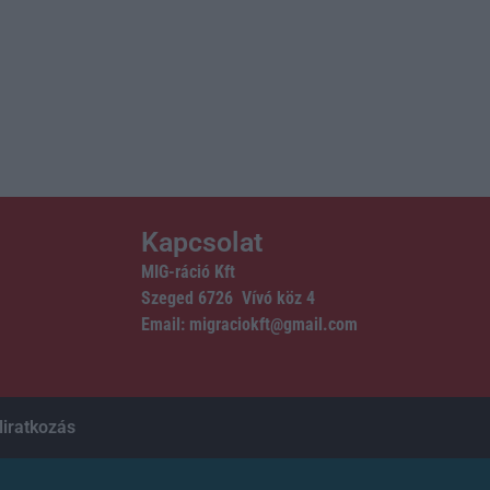
Kapcsolat
MIG-ráció Kft
Szeged 6726 Vívó köz 4
Email: migraciokft@gmail.com
liratkozás