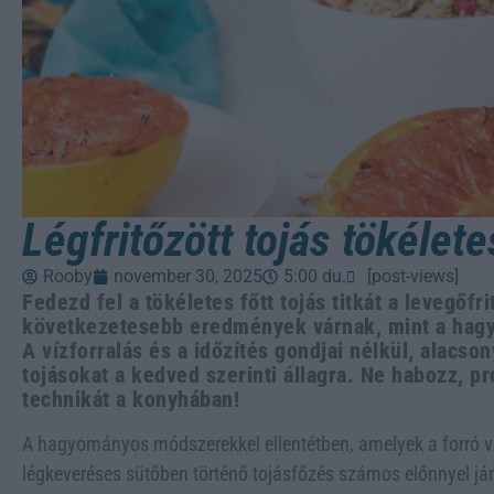
Légfritőzött tojás tökélete
Rooby
november 30, 2025
5:00 du.
[post-views]
Fedezd fel a tökéletes főtt tojás titkát a levegőf
következetesebb eredmények várnak, mint a hag
A vízforralás és a időzítés gondjai nélkül, alacs
tojásokat a kedved szerinti állagra. Ne habozz, pr
technikát a konyhában!
A hagyományos módszerekkel ellentétben, amelyek a forró vag
légkeveréses sütőben történő tojásfőzés számos előnnyel já