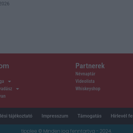
 2026
lom
Partnerek
Névnaptár
ága
Videolista
 vadász
Whiskeyshop
van
ési tájékoztató
Impresszum
Támogatás
Hírlevél fe
tipplee © Minden jog fenntartva - 2024.