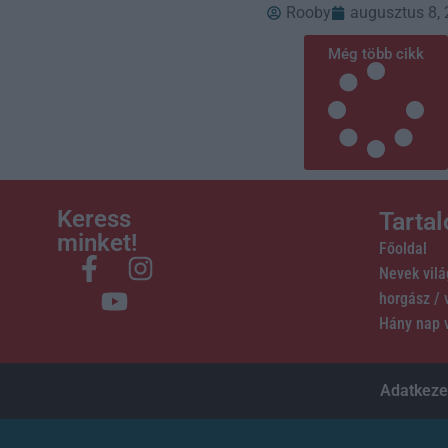
Rooby
augusztus 8,
Még több cikk
Keress
Tarta
minket!
Főoldal
Nevek vil
horgász /
Hány nap 
Adatkezel