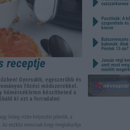
császárkorona 
Pasztinák: A k
szuperétele és
kincse
Balszerencsés 
babonák: Átok 
Péntek 13-án?
s receptje
Január végi ker
amit most még 
mielőtt megérk
ritőzben! Gyorsabb, egyszerűbb és
yományos főzési módszerekkel.
ony hőmérsékleten készítheted a
óbáld ki ezt a forradalmi
y hideg vízbe helyezést jelentik, a
r. Az eszköz nemcsak hogy megtakarítja