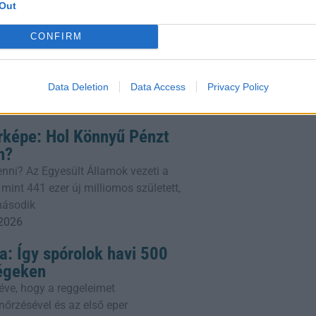
Out
: amit a drága címkék
CONFIRM
 pénzért vesznek avokádóolajos
atás szerint az esetek 89%-ában nem
Data Deletion
Data Access
Privacy Policy
k. A Kaliforniai Egyetem szakértői
 2026
rképe: Hol Könnyű Pénzt
n?
lenni? Az Egyesült Államok vezeti a
 mint 441 ezer új milliomos született,
második
 2026
a: Így spórolok havi 500
ségeken
éve, hogy a reggeleimet
őrzésével és az első eper