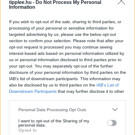
tipplee.hu -
Do Not Process My Personal
Information
If you wish to opt-out of the sale, sharing to third parties, or
processing of your personal or sensitive information for
targeted advertising by us, please use the below opt-out
section to confirm your selection. Please note that after your
opt-out request is processed you may continue seeing
interest-based ads based on personal information utilized by
Az Önmagát Ámító Alelnök
us or personal information disclosed to third parties prior to
your opt-out. You may separately opt-out of the further
J D Vance egész felnőtt életét azzal töltötte, hogy
disclosure of your personal information by third parties on the
megmagyarázza magát Amerikának, mégis képtelen
IAB’s list of downstream participants. This information may
önmagának megmagyarázni önmagát. Legújabb
also be disclosed by us to third parties on the
IAB’s List of
memoárja, a „Communion" állítólag arról szól, hogyan
Downstream Participants
that may further disclose it to other
Rooby
augusztus 5, 2026
third parties.
Personal Data Processing Opt Outs
I want to opt-out of the Sharing of my
personal data.
Opted In