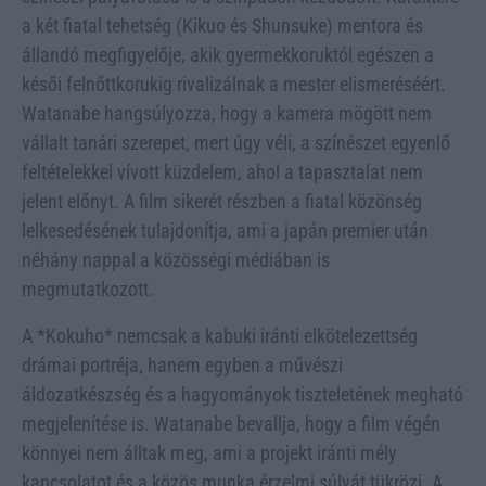
a két fiatal tehetség (Kikuo és Shunsuke) mentora és
állandó megfigyelője, akik gyermekkoruktól egészen a
késői felnőttkorukig rivalizálnak a mester elismeréséért.
Watanabe hangsúlyozza, hogy a kamera mögött nem
vállalt tanári szerepet, mert úgy véli, a színészet egyenlő
feltételekkel vívott küzdelem, ahol a tapasztalat nem
jelent előnyt. A film sikerét részben a fiatal közönség
lelkesedésének tulajdonítja, ami a japán premier után
néhány nappal a közösségi médiában is
megmutatkozott.
A *Kokuho* nemcsak a kabuki iránti elkötelezettség
drámai portréja, hanem egyben a művészi
áldozatkészség és a hagyományok tiszteletének megható
megjelenítése is. Watanabe bevallja, hogy a film végén
könnyei nem álltak meg, ami a projekt iránti mély
kapcsolatot és a közös munka érzelmi súlyát tükrözi. A