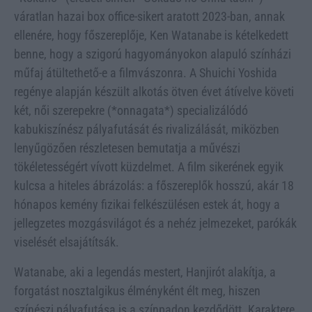
váratlan hazai box office-sikert aratott 2023-ban, annak
ellenére, hogy főszereplője, Ken Watanabe is kételkedett
benne, hogy a szigorú hagyományokon alapuló színházi
műfaj átültethető-e a filmvászonra. A Shuichi Yoshida
regénye alapján készült alkotás ötven évet átívelve követi
két, női szerepekre (*onnagata*) specializálódó
kabukiszínész pályafutását és rivalizálását, miközben
lenyűgözően részletesen bemutatja a művészi
tökéletességért vívott küzdelmet. A film sikerének egyik
kulcsa a hiteles ábrázolás: a főszereplők hosszú, akár 18
hónapos kemény fizikai felkészülésen estek át, hogy a
jellegzetes mozgásvilágot és a nehéz jelmezeket, parókák
viselését elsajátítsák.
Watanabe, aki a legendás mestert, Hanjirót alakítja, a
forgatást nosztalgikus élményként élt meg, hiszen
színészi pályafutása is a színpadon kezdődött. Karaktere