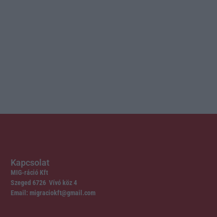
Kapcsolat
MIG-ráció Kft
Szeged 6726 Vívó köz 4
Email: migraciokft@gmail.com