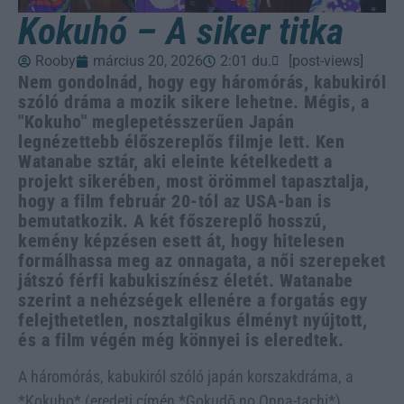
Kokuhó – A siker titka
Rooby
március 20, 2026
2:01 du.
[post-views]
Nem gondolnád, hogy egy háromórás, kabukiról
szóló dráma a mozik sikere lehetne. Mégis, a
"Kokuho" meglepetésszerűen Japán
legnézettebb élőszereplős filmje lett. Ken
Watanabe sztár, aki eleinte kételkedett a
projekt sikerében, most örömmel tapasztalja,
hogy a film február 20-tól az USA-ban is
bemutatkozik. A két főszereplő hosszú,
kemény képzésen esett át, hogy hitelesen
formálhassa meg az onnagata, a női szerepeket
játszó férfi kabukiszínész életét. Watanabe
szerint a nehézségek ellenére a forgatás egy
felejthetetlen, nosztalgikus élményt nyújtott,
és a film végén még könnyei is eleredtek.
A háromórás, kabukiról szóló japán korszakdráma, a
*Kokuho* (eredeti címén *Gokudō no Onna-tachi*)