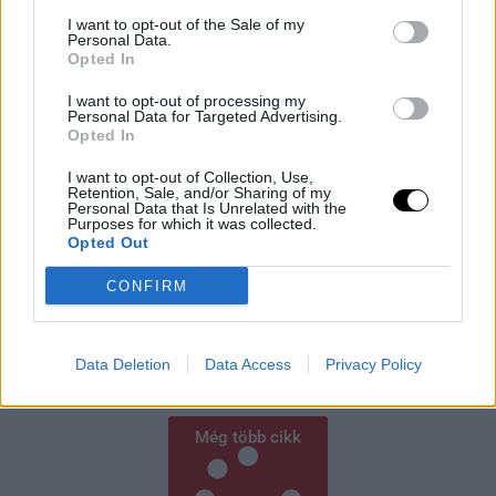
I want to opt-out of the Sale of my
Personal Data.
Opted In
I want to opt-out of processing my
Personal Data for Targeted Advertising.
Opted In
A kapitalizmus hitelvesztése: Miért
I want to opt-out of Collection, Use,
Retention, Sale, and/or Sharing of my
fordulnak el még a republikánusok is a
Personal Data that Is Unrelated with the
Purposes for which it was collected.
szabad piactól?
Opted Out
Donald Trump 2026-os választási stratégiája szerint a
demokratákat folyamatosan „szocialistának” és
CONFIRM
„kommunistának” bélyegzi, de a legfrissebb
közvélemény-kutatások szerint a kapitalizmusba vetett
hit csökkenése nagyobb problémát
Data Deletion
Data Access
Privacy Policy
Rooby
augusztus 5, 2026
Még több cikk