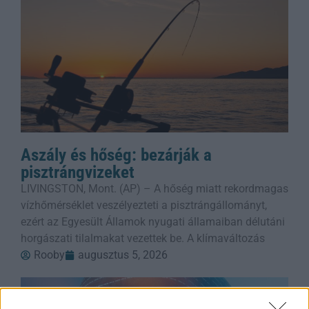
Aszály és hőség: bezárják a
pisztrángvizeket
LIVINGSTON, Mont. (AP) – A hőség miatt rekordmagas
vízhőmérséklet veszélyezteti a pisztrángállományt,
ezért az Egyesült Államok nyugati államaiban délutáni
horgászati tilalmakat vezettek be. A klímaváltozás
Rooby
augusztus 5, 2026