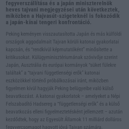
fegyverszállítása és a japán miniszterelnök
heves tajvani megjegyzései után következtek,
miközben a Hajvasút-szigeteknél is fokozódik
a japán-kínai tengeri konfrontáció.
Peking keményen visszautasította Japán és más külföldi
országok aggodalmait Tajvan körüli katonai gyakorlatai
kapcsán, és “rendkívül képmutatóként” minősítette a
kritikusokat. Külügyminisztériumának szóvivője szerint
Japán, Ausztrália és európai kormányok “süket fülekre
találtak” a “tajvani függetlenségi erők” katonai
eszközökkel történő próbálkozásai iránt, miközben
figyelmen kívül hagyják Peking belügyeibe való külső
beavatkozást. A katonai gyakorlatok – amelyeket a Népi
Felszabadító Hadsereg a “függetlenségi erők” és a külső
beavatkozás elleni figyelmeztetésként jellemzett – azután
kezdődtek, hogy az Egyesült Államok 11 milliárd dolláros
fegyvercsomagot hagyott jóvá Tajvan számára.