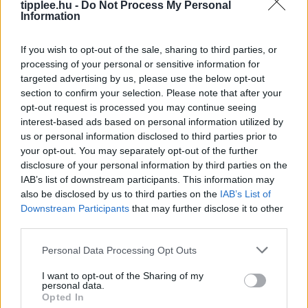
tipplee.hu -
Do Not Process My Personal
Information
If you wish to opt-out of the sale, sharing to third parties, or
processing of your personal or sensitive information for
targeted advertising by us, please use the below opt-out
section to confirm your selection. Please note that after your
opt-out request is processed you may continue seeing
interest-based ads based on personal information utilized by
us or personal information disclosed to third parties prior to
your opt-out. You may separately opt-out of the further
disclosure of your personal information by third parties on the
IAB’s list of downstream participants. This information may
Bastion Óriás: Miért Kellene a World of
also be disclosed by us to third parties on the
IAB’s List of
Warcraftnak is Ilyen Tank?
Downstream Participants
that may further disclose it to other
Egy igazi tank osztály, a másik meg csak egy játékos,
third parties.
aki öltözködik – ki tudod találni, melyik melyik? A Final
Personal Data Processing Opt Outs
Fantasy XIV új Bastion kasztja,
Rooby
augusztus 8, 2026
I want to opt-out of the Sharing of my
personal data.
Opted In