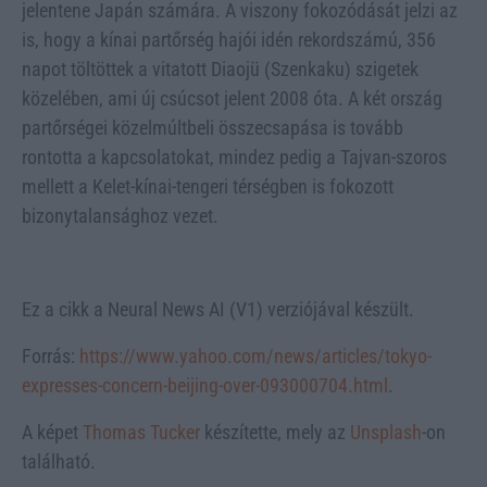
jelentene Japán számára. A viszony fokozódását jelzi az
is, hogy a kínai partőrség hajói idén rekordszámú, 356
napot töltöttek a vitatott Diaojü (Szenkaku) szigetek
közelében, ami új csúcsot jelent 2008 óta. A két ország
partőrségei közelmúltbeli összecsapása is tovább
rontotta a kapcsolatokat, mindez pedig a Tajvan-szoros
mellett a Kelet-kínai-tengeri térségben is fokozott
bizonytalansághoz vezet.
Ez a cikk a Neural News AI (V1) verziójával készült.
Forrás:
https://www.yahoo.com/news/articles/tokyo-
expresses-concern-beijing-over-093000704.html
.
A képet
Thomas Tucker
készítette, mely az
Unsplash
-on
található.