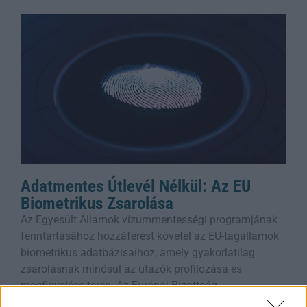
Adatmentes Útlevél Nélkül: Az EU
Biometrikus Zsarolása
Az Egyesült Államok vízummentességi programjának
fenntartásához hozzáférést követel az EU-tagállamok
biometrikus adatbázisaihoz, amely gyakorlatilag
zsarolásnak minősül az utazók profilozása és
megfigyelése terén. Az Európai Bizottság
Rooby
augusztus 8, 2026