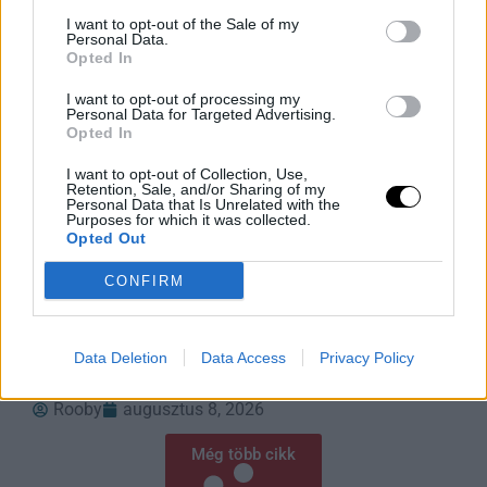
I want to opt-out of the Sale of my
Personal Data.
Opted In
I want to opt-out of processing my
Personal Data for Targeted Advertising.
Opted In
I want to opt-out of Collection, Use,
Retention, Sale, and/or Sharing of my
Personal Data that Is Unrelated with the
Purposes for which it was collected.
Opted Out
A Parazita Ami Felforgatja Az
Éttermek Menüjét
CONFIRM
A ciklosporiasis járvány miatt több amerikai étterem is
levette étlapjáról a friss zöldségeket, miközben a
fertőzés több száz embert érinthet. Az Egyesült
Data Deletion
Data Access
Privacy Policy
Államokban tomboló parazita-fertőzés
Rooby
augusztus 8, 2026
Még több cikk