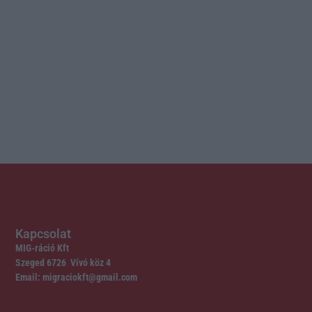
Kapcsolat
MIG-ráció Kft
Szeged 6726 Vívó köz 4
Email: migraciokft@gmail.com