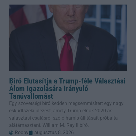
Bíró Elutasítja a Trump-féle Választási
Álom Igazolására Irányuló
Tanúvallomást
Egy szövetségi bíró kedden megsemmisített egy nagy
esküdtszéki idézést, amely Trump elnök 2020-as
választási csalásról szóló hamis állításait próbálta
alátámasztani. William M. Ray II bíró,
Rooby
augusztus 8, 2026