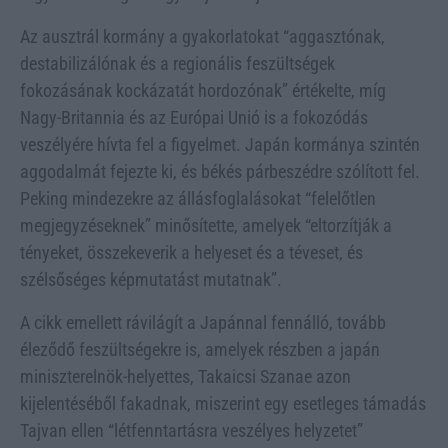
Az ausztrál kormány a gyakorlatokat “aggasztónak,
destabilizálónak és a regionális feszültségek
fokozásának kockázatát hordozónak” értékelte, míg
Nagy-Britannia és az Európai Unió is a fokozódás
veszélyére hívta fel a figyelmet. Japán kormánya szintén
aggodalmát fejezte ki, és békés párbeszédre szólított fel.
Peking mindezekre az állásfoglalásokat “felelőtlen
megjegyzéseknek” minősítette, amelyek “eltorzítják a
tényeket, összekeverik a helyeset és a téveset, és
szélsőséges képmutatást mutatnak”.
A cikk emellett rávilágít a Japánnal fennálló, tovább
éleződő feszültségekre is, amelyek részben a japán
miniszterelnök-helyettes, Takaicsi Szanae azon
kijelentéséből fakadnak, miszerint egy esetleges támadás
Tajvan ellen “létfenntartásra veszélyes helyzetet”