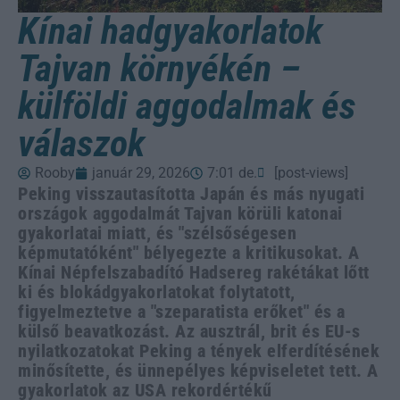
Kínai hadgyakorlatok
Tajvan környékén –
külföldi aggodalmak és
válaszok
Rooby
január 29, 2026
7:01 de.
[post-views]
Peking visszautasította Japán és más nyugati
országok aggodalmát Tajvan körüli katonai
gyakorlatai miatt, és "szélsőségesen
képmutatóként" bélyegezte a kritikusokat. A
Kínai Népfelszabadító Hadsereg rakétákat lőtt
ki és blokádgyakorlatokat folytatott,
figyelmeztetve a "szeparatista erőket" és a
külső beavatkozást. Az ausztrál, brit és EU-s
nyilatkozatokat Peking a tények elferdítésének
minősítette, és ünnepélyes képviseletet tett. A
gyakorlatok az USA rekordértékű