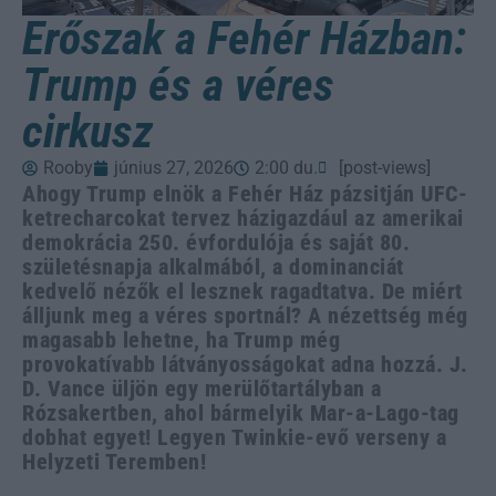
Erőszak a Fehér Házban:
Trump és a véres
cirkusz
Rooby
június 27, 2026
2:00 du.
[post-views]
Ahogy Trump elnök a Fehér Ház pázsitján UFC-
ketrecharcokat tervez házigazdául az amerikai
demokrácia 250. évfordulója és saját 80.
születésnapja alkalmából, a dominanciát
kedvelő nézők el lesznek ragadtatva. De miért
álljunk meg a véres sportnál? A nézettség még
magasabb lehetne, ha Trump még
provokatívabb látványosságokat adna hozzá. J.
D. Vance üljön egy merülőtartályban a
Rózsakertben, ahol bármelyik Mar-a-Lago-tag
dobhat egyet! Legyen Twinkie-evő verseny a
Helyzeti Teremben!