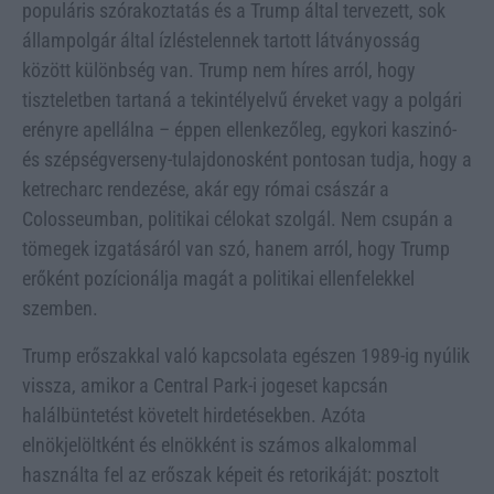
populáris szórakoztatás és a Trump által tervezett, sok
állampolgár által ízléstelennek tartott látványosság
között különbség van. Trump nem híres arról, hogy
tiszteletben tartaná a tekintélyelvű érveket vagy a polgári
erényre apellálna – éppen ellenkezőleg, egykori kaszinó-
és szépségverseny-tulajdonosként pontosan tudja, hogy a
ketrecharc rendezése, akár egy római császár a
Colosseumban, politikai célokat szolgál. Nem csupán a
tömegek izgatásáról van szó, hanem arról, hogy Trump
erőként pozícionálja magát a politikai ellenfelekkel
szemben.
Trump erőszakkal való kapcsolata egészen 1989-ig nyúlik
vissza, amikor a Central Park-i jogeset kapcsán
halálbüntetést követelt hirdetésekben. Azóta
elnökjelöltként és elnökként is számos alkalommal
használta fel az erőszak képeit és retorikáját: posztolt