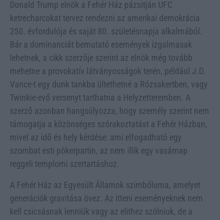
Donald Trump elnök a Fehér Ház pázsitján UFC
ketrecharcokat tervez rendezni az amerikai demokrácia
250. évfordulója és saját 80. születésnapja alkalmából.
Bár a dominanciát bemutató események izgalmasak
lehetnek, a cikk szerzője szerint az elnök még tovább
mehetne a provokatív látványosságok terén, például J.D.
Vance-t egy dunk tankba ültethetné a Rózsakertben, vagy
Twinkie-evő versenyt tarthatna a Helyzetteremben. A
szerző azonban hangsúlyozza, hogy személy szerint nem
támogatja a közönséges szórakoztatást a Fehér Házban,
mivel az idő és hely kérdése: ami elfogadható egy
szombat esti pókerpartin, az nem illik egy vasárnap
reggeli templomi szertartáshoz.
A Fehér Ház az Egyesült Államok szimbóluma, amelyet
generációk gravitása övez. Az itteni eseményeknek nem
kell csicsásnak lenniük vagy az elithez szólniuk, de a