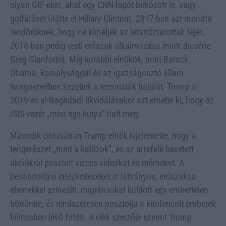
olyan GIF-eket, ahol egy CNN-logót birkózott le, vagy
golfütővel ütötte el Hillary Clintont. 2017-ben azt mondta
rendőröknek, hogy ne kíméljék az letartóztatottak fejét,
2018-ban pedig testi erőszak alkalmazása miatt dicsérte
Greg Gianfortét. Míg korábbi elnökök, mint Barack
Obama, komolysággal és az igazságosztó állam
hangnemében kezelték a terroristák halálát, Trump a
2019-es al-Baghdadi likvidálásakor azt emelte ki, hogy az
ISIS-vezér „mint egy kutya” halt meg.
Második ciklusában Trump elnök kijelentette, hogy a
tengerészet „mint a kalózok”, és az arrafelé bevetett
akciókról posztolt vicces videókat és mémeket. A
bevándorlási intézkedéseket is látványos, erőszakos
elemekkel színesíti: migránsokat küldött egy embertelen
börtönbe, és rendszeresen posztolja a kitoloncolt emberek
bilincsben lévő fotóit. A cikk szerzője szerint Trump