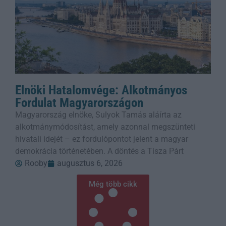
Elnöki Hatalomvége: Alkotmányos
Fordulat Magyarországon
Magyarország elnöke, Sulyok Tamás aláírta az
alkotmánymódosítást, amely azonnal megszünteti
hivatali idejét – ez fordulópontot jelent a magyar
demokrácia történetében. A döntés a Tisza Párt
Rooby
augusztus 6, 2026
Még több cikk