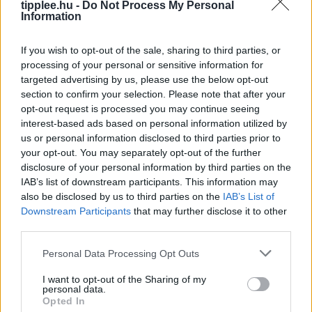
tipplee.hu -
Do Not Process My Personal
Information
If you wish to opt-out of the sale, sharing to third parties, or
processing of your personal or sensitive information for
targeted advertising by us, please use the below opt-out
section to confirm your selection. Please note that after your
opt-out request is processed you may continue seeing
interest-based ads based on personal information utilized by
us or personal information disclosed to third parties prior to
Barátság és Pénz? Így Maradjatok
your opt-out. You may separately opt-out of the further
Együtt Étkezési Döntéseknél
disclosure of your personal information by third parties on the
IAB’s list of downstream participants. This information may
A barátok minden étkezést étteremben szeretnének
also be disclosed by us to third parties on the
IAB’s List of
lebonyolítani, ami komoly anyagi terhet jelenthet – de
Downstream Participants
that may further disclose it to other
hogyan őrizd meg a kapcsolatot anélkül, hogy
third parties.
tönkremennél? Ez a cikk
Rooby
augusztus 7, 2026
Personal Data Processing Opt Outs
I want to opt-out of the Sharing of my
personal data.
Opted In