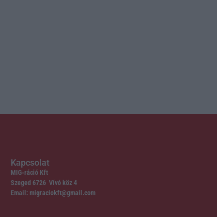
Kapcsolat
MIG-ráció Kft
Szeged 6726 Vívó köz 4
Email: migraciokft@gmail.com