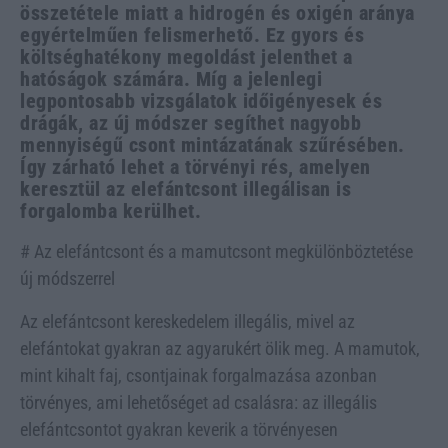
összetétele miatt a hidrogén és oxigén aránya
egyértelműen felismerhető. Ez gyors és
költséghatékony megoldást jelenthet a
hatóságok számára. Míg a jelenlegi
legpontosabb vizsgálatok időigényesek és
drágák, az új módszer segíthet nagyobb
mennyiségű csont mintázatának szűrésében.
Így zárható lehet a törvényi rés, amelyen
keresztül az elefántcsont illegálisan is
forgalomba kerülhet.
# Az elefántcsont és a mamutcsont megkülönböztetése
új módszerrel
Az elefántcsont kereskedelem illegális, mivel az
elefántokat gyakran az agyarukért ölik meg. A mamutok,
mint kihalt faj, csontjainak forgalmazása azonban
törvényes, ami lehetőséget ad csalásra: az illegális
elefántcsontot gyakran keverik a törvényesen