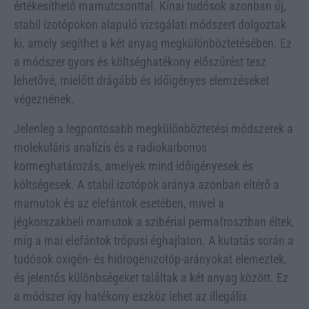
értékesíthető mamutcsonttal. Kínai tudósok azonban új,
stabil izotópokon alapuló vizsgálati módszert dolgoztak
ki, amely segíthet a két anyag megkülönböztetésében. Ez
a módszer gyors és költséghatékony előszűrést tesz
lehetővé, mielőtt drágább és időigényes elemzéseket
végeznének.
Jelenleg a legpontosabb megkülönböztetési módszerek a
molekuláris analízis és a radiokarbonos
kormeghatározás, amelyek mind időigényesek és
költségesek. A stabil izotópok aránya azonban eltérő a
mamutok és az elefántok esetében, mivel a
jégkorszakbeli mamutok a szibériai permafrosztban éltek,
míg a mai elefántok trópusi éghajlaton. A kutatás során a
tudósok oxigén- és hidrogénizotóp-arányokat elemeztek,
és jelentős különbségeket találtak a két anyag között. Ez
a módszer így hatékony eszköz lehet az illegális