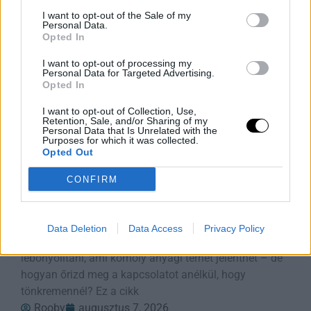
Rooby
augusztus 7, 2026
I want to opt-out of the Sale of my
Personal Data.
Opted In
I want to opt-out of processing my
Personal Data for Targeted Advertising.
Opted In
I want to opt-out of Collection, Use,
Retention, Sale, and/or Sharing of my
Personal Data that Is Unrelated with the
Purposes for which it was collected.
Opted Out
CONFIRM
Barátság és Pénz? Így Maradjatok
Együtt Étkezési Döntéseknél
Data Deletion
Data Access
Privacy Policy
A barátok minden étkezést étteremben szeretnének
lebonyolítani, ami komoly anyagi terhet jelenthet – de
hogyan őrizd meg a kapcsolatot anélkül, hogy
tönkremennél? Ez a cikk
Rooby
augusztus 7, 2026