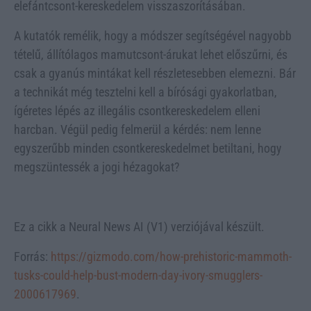
elefántcsont-kereskedelem visszaszorításában.
A kutatók remélik, hogy a módszer segítségével nagyobb
tételű, állítólagos mamutcsont-árukat lehet előszűrni, és
csak a gyanús mintákat kell részletesebben elemezni. Bár
a technikát még tesztelni kell a bírósági gyakorlatban,
ígéretes lépés az illegális csontkereskedelem elleni
harcban. Végül pedig felmerül a kérdés: nem lenne
egyszerűbb minden csontkereskedelmet betiltani, hogy
megszüntessék a jogi hézagokat?
Ez a cikk a Neural News AI (V1) verziójával készült.
Forrás:
https://gizmodo.com/how-prehistoric-mammoth-
tusks-could-help-bust-modern-day-ivory-smugglers-
2000617969
.