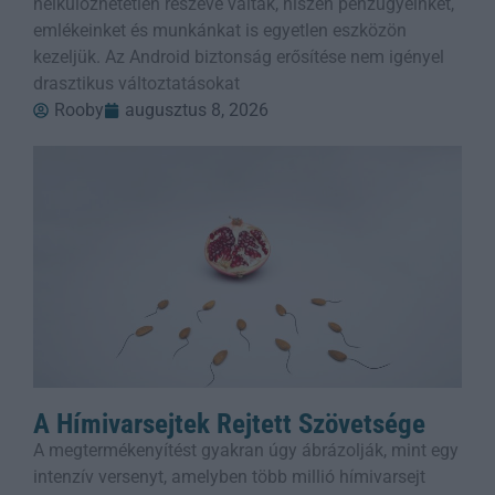
nélkülözhetetlen részévé váltak, hiszen pénzügyeinket,
emlékeinket és munkánkat is egyetlen eszközön
kezeljük. Az Android biztonság erősítése nem igényel
drasztikus változtatásokat
Rooby
augusztus 8, 2026
A Hímivarsejtek Rejtett Szövetsége
A megtermékenyítést gyakran úgy ábrázolják, mint egy
intenzív versenyt, amelyben több millió hímivarsejt