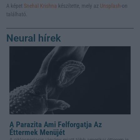
A képet
Snehal Krishna
készítette, mely az
Unsplash
-on
található.
Neural hírek
A Parazita Ami Felforgatja Az
Éttermek Menüjét
A ciklosporiasis járvány miatt több amerikai étterem is