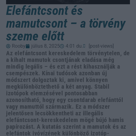
Elefántcsont és
mamutcsont – a törvény
szeme előtt
Rooby
július 8, 2025
4:01 du.
[post-views]
Az elefántcsont kereskedelem törvénytelen, de
a kihalt mamutok csontjának eladása még
mindig legális – és ezt a rést kihasználják a
csempészek. Kínai tudósok azonban új
módszert dolgoztak ki, amivel könnyen
megkülönböztethető a két anyag. Stabil
izotópok elemzésével pontosabban
azonosítható, hogy egy csontdarab elefánttól
vagy mamuttól származik. Ez a módszer
jelentősen lecsökkentheti az illegális
elefántcsont-kereskedelem mögé bújó hamis
papírozást. A kutatás szerint a mamutok és az
elefántok ivóvízének különböző izotóp-