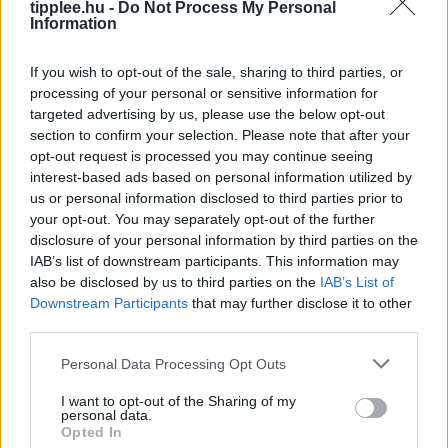
tipplee.hu -
Do Not Process My Personal
ember meghalt és
Information
Rooby
augusztus 7, 2026
If you wish to opt-out of the sale, sharing to third parties, or
processing of your personal or sensitive information for
targeted advertising by us, please use the below opt-out
section to confirm your selection. Please note that after your
opt-out request is processed you may continue seeing
interest-based ads based on personal information utilized by
us or personal information disclosed to third parties prior to
your opt-out. You may separately opt-out of the further
disclosure of your personal information by third parties on the
IAB’s list of downstream participants. This information may
also be disclosed by us to third parties on the
IAB’s List of
Downstream Participants
that may further disclose it to other
Kutyaként ugráló drón, ami követ
third parties.
téged – kipróbáltuk a Mondo Benit
Personal Data Processing Opt Outs
Sean Hollister, a The Verge vezető szerkesztője,
kipróbálta a Beni nevű kétlábú robotkutyát, amely
I want to opt-out of the Sharing of my
ugrál, trükközik, és stabil 4K-ban követi a gazdáját. A
personal data.
Opted In
körülbelül 600