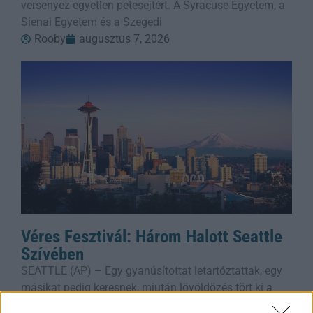
versenyez egyetlen petesejtért. A Syracuse Egyetem, a
Sienai Egyetem és a Szegedi
Rooby
augusztus 7, 2026
Véres Fesztivál: Három Halott Seattle
Szívében
SEATTLE (AP) – Egy gyanúsítottat letartóztattak, egy
másikat pedig keresnek, miután lövöldözés tört ki a
Space Needle alatti, zsúfolt ételfesztiválon, ahol három