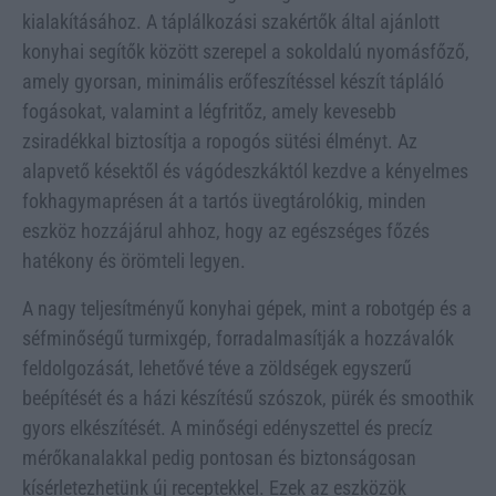
kialakításához. A táplálkozási szakértők által ajánlott
konyhai segítők között szerepel a sokoldalú nyomásfőző,
amely gyorsan, minimális erőfeszítéssel készít tápláló
fogásokat, valamint a légfritőz, amely kevesebb
zsiradékkal biztosítja a ropogós sütési élményt. Az
alapvető késektől és vágódeszkáktól kezdve a kényelmes
fokhagymaprésen át a tartós üvegtárolókig, minden
eszköz hozzájárul ahhoz, hogy az egészséges főzés
hatékony és örömteli legyen.
A nagy teljesítményű konyhai gépek, mint a robotgép és a
séfminőségű turmixgép, forradalmasítják a hozzávalók
feldolgozását, lehetővé téve a zöldségek egyszerű
beépítését és a házi készítésű szószok, pürék és smoothik
gyors elkészítését. A minőségi edényszettel és precíz
mérőkanalakkal pedig pontosan és biztonságosan
kísérletezhetünk új receptekkel. Ezek az eszközök