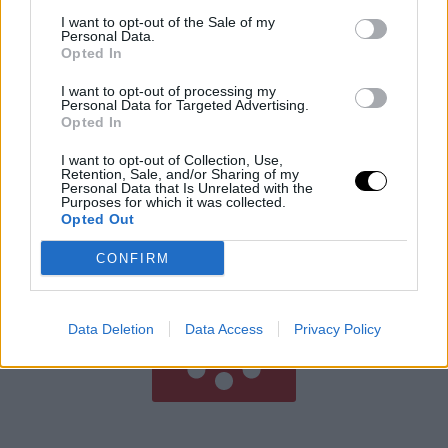
I want to opt-out of the Sale of my
Personal Data.
Opted In
I want to opt-out of processing my
Aszály és hőség: bezárják a
Personal Data for Targeted Advertising.
pisztrángvizeket
Opted In
LIVINGSTON, Mont. (AP) – A hőség miatt rekordmagas
I want to opt-out of Collection, Use,
vízhőmérséklet veszélyezteti a pisztrángállományt,
Retention, Sale, and/or Sharing of my
Personal Data that Is Unrelated with the
ezért az Egyesült Államok nyugati államaiban délutáni
Purposes for which it was collected.
Opted Out
horgászati tilalmakat vezettek be. A klímaváltozás
Rooby
augusztus 5, 2026
CONFIRM
Még több cikk
Data Deletion
Data Access
Privacy Policy