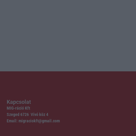
Kapcsolat
MIG-ráció Kft
Szeged 6726 Vívó köz 4
Email: migraciokft@gmail.com