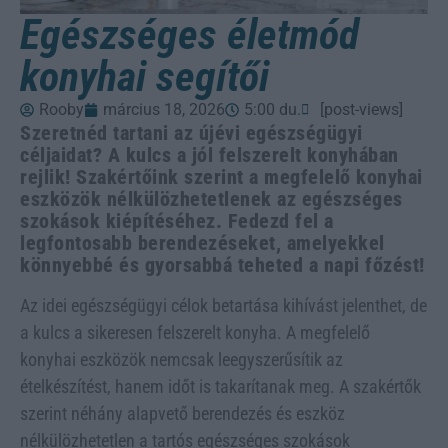
Egészséges életmód
konyhai segítői
Rooby
március 18, 2026
5:00 du.
[post-views]
Szeretnéd tartani az újévi egészségügyi
céljaidat? A kulcs a jól felszerelt konyhában
rejlik! Szakértőink szerint a megfelelő konyhai
eszközök nélkülözhetetlenek az egészséges
szokások kiépítéséhez. Fedezd fel a
legfontosabb berendezéseket, amelyekkel
könnyebbé és gyorsabbá teheted a napi főzést!
Az idei egészségügyi célok betartása kihívást jelenthet, de
a kulcs a sikeresen felszerelt konyha. A megfelelő
konyhai eszközök nemcsak leegyszerűsítik az
ételkészítést, hanem időt is takarítanak meg. A szakértők
szerint néhány alapvető berendezés és eszköz
nélkülözhetetlen a tartós egészséges szokások