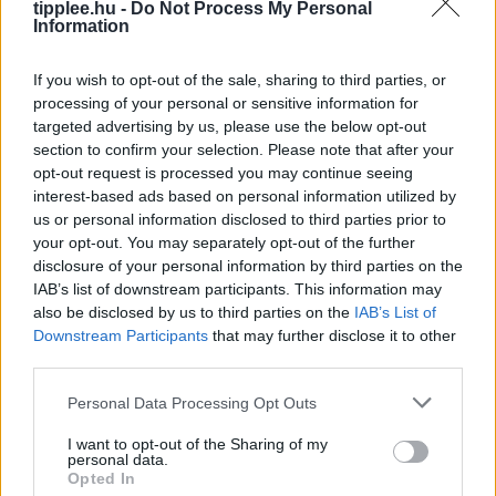
tipplee.hu -
Do Not Process My Personal
Information
If you wish to opt-out of the sale, sharing to third parties, or
Duna Rekord Alacsony Vízszintje:
processing of your personal or sensitive information for
Bénul a Paksi Atomerőmű
targeted advertising by us, please use the below opt-out
section to confirm your selection. Please note that after your
A Duna vízszintje rekordalacsony szintre süllyedt
opt-out request is processed you may continue seeing
Európa szárazsága miatt, ami miatt Magyarország
interest-based ads based on personal information utilized by
kénytelen volt leállítani egyetlen atomerőművét, a
us or personal information disclosed to third parties prior to
Paksi Atomerőművet. A szovjet korszakból származó
your opt-out. You may separately opt-out of the further
reaktorok
disclosure of your personal information by third parties on the
IAB’s list of downstream participants. This information may
Rooby
augusztus 5, 2026
also be disclosed by us to third parties on the
IAB’s List of
Downstream Participants
that may further disclose it to other
third parties.
Personal Data Processing Opt Outs
I want to opt-out of the Sharing of my
personal data.
Opted In