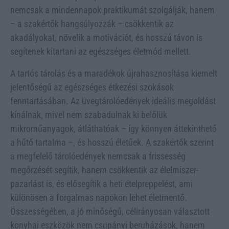
nemcsak a mindennapok praktikumát szolgálják, hanem
– a szakértők hangsúlyozzák – csökkentik az
akadályokat, növelik a motivációt, és hosszú távon is
segítenek kitartani az egészséges életmód mellett.
A tartós tárolás és a maradékok újrahasznosítása kiemelt
jelentőségű az egészséges étkezési szokások
fenntartásában. Az üvegtárolóedények ideális megoldást
kínálnak, mivel nem szabadulnak ki belőlük
mikroműanyagok, átláthatóak – így könnyen áttekinthető
a hűtő tartalma –, és hosszú életűek. A szakértők szerint
a megfelelő tárolóedények nemcsak a frissesség
megőrzését segítik, hanem csökkentik az élelmiszer-
pazarlást is, és elősegítik a heti ételpreppelést, ami
különösen a forgalmas napokon lehet életmentő.
Összességében, a jó minőségű, célirányosan választott
konyhai eszközök nem csupányi beruházások, hanem