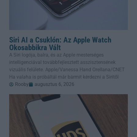
Siri AI a Csuklón: Az Apple Watch
Okosabbikra Vált
A Siri logója, balra, és az Apple mesterséges
intelligenciával továbbfejlesztett asszisztensének
vizuális felülete. Apple/Vanessa Hand Orellana/CNET
Ha valaha is próbáltál már bármit kérdezni a Siritől
Rooby
augusztus 6, 2026