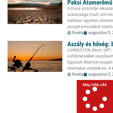
Paksi Atomerőmű
A Duna vízszintje rekorda
szárazsága miatt, ami mi
leállítani egyetlen atom
szovjet korszakból szárm
Rooby
augusztus 5,
Aszály és hőség: 
LIVINGSTON, Mont. (AP) 
vízhőmérséklet veszélyezt
Egyesült Államok nyugati
tilalmakat vezettek be. A
Rooby
augusztus 5,
Még több cikk