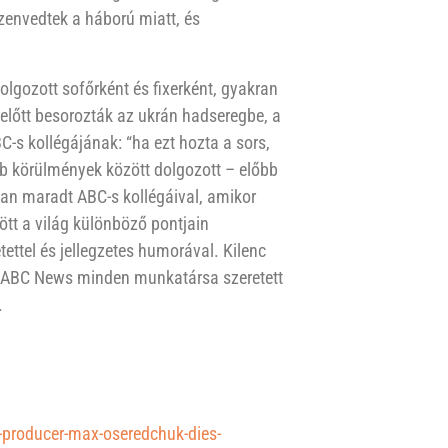
szenvedtek a háború miatt, és
lgozott sofőrként és fixerként, gyakran
előtt besorozták az ukrán hadseregbe, a
s kollégájának: “ha ezt hozta a sors,
 körülmények között dolgozott – előbb
an maradt ABC-s kollégáival, amikor
dött a világ különböző pontjain
tettel és jellegzetes humorával. Kilenc
z ABC News minden munkatársa szeretett
.
-producer-max-oseredchuk-dies-