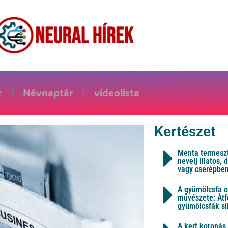
r
Névnaptár
videolista
Kertészet
Menta termeszt
nevelj illatos,
vagy cserépbe
A gyümölcsfa o
művészete: Átf
gyümölcsfák s
A kert koronás 