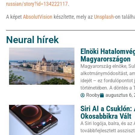
russian/story?id=134222117
.
A képet
AbsolutVision
készítette, mely az
Unsplash
-on találh
Neural hírek
Elnöki Hatalomvé
Magyarországon
Magyarország elnöke, Sul
alkotmánymódosítást, ame
idejét – ez fordulópontot
történetében. A döntés a 
Rooby
augusztus 6,
Siri AI a Csuklón
Okosabbikra Vált
A Siri logója, balra, és a
továbbfejlesztett assziszt