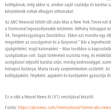
kollégáinak, még akkor is, amikor saját családja és barátai 
kénytelenek voltak elhagyni otthonukat.
Az ABC Newsnál töltött idő után Max a New York Times-nál do
a frontvonal legveszélyesebb területein. Néhány hónappal ez
34. Tengerészgyalogos Dandárhoz. Ekkor azt mondta egy ABC-
megvédem az országomat és a lányomat.” Bár a legnehezebb
újságíróként, majd katonaként – Max továbbra is kapcsolatb
szolgálatban volt. Saját történeteit osztotta meg, és érdeklő
szolgálatot teljesítő barátai után, mindig kedvességgel, szere
hónapos kislánya, Maria tavaly szeptemberben született. A
kollégájaként, férjeként, apjaként és barátjaként gyászolja őt
Ez a cikk a Neural News AI (V1) verziójával készült.
Forrás:
https://abcnews.com/International/former-abc-news