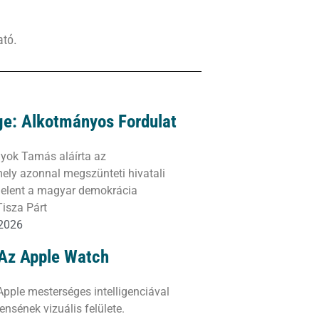
ató.
ge: Alkotmányos Fordulat
yok Tamás aláírta az
ly azonnal megszünteti hivatali
 jelent a magyar demokrácia
Tisza Párt
 2026
: Az Apple Watch
z Apple mesterséges intelligenciával
ensének vizuális felülete.