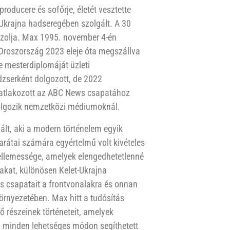
oducere és sofőrje, életét vesztette
Ukrajna hadseregében szolgált. A 30
ászolja. Max 1995. november 4-én
 Oroszország 2023 eleje óta megszállva
te mesterdiplomáját üzleti
zserként dolgozott, de 2022
csatlakozott az ABC News csapatához
dolgozik nemzetközi médiumoknál.
ált, aki a modern történelem egyik
arátai számára egyértelmű volt kivételes
ellemessége, amelyek elengedhetetlenné
takat, különösen Kelet-Ukrajna
ws csapatait a frontvonalakra és onnan
örnyezetében. Max hitt a tudósítás
 részeinek történeteit, amelyek
gy minden lehetséges módon segíthetett