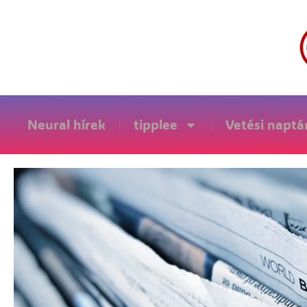
Neural hírek
tipplee
Vetési naptá