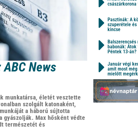
császárkorona 
Pasztinák: A k
szuperétele és
kincse
Balszerencsés 
babonák: Átok 
Péntek 13-án?
z ABC News
Január végi ker
amit most még 
mielőtt megérk
 munkatársa, életét vesztette
vonalban szolgált katonaként,
munkáját a háború sújtotta
ia gyászolják. Max hősként védte
dt természetét és