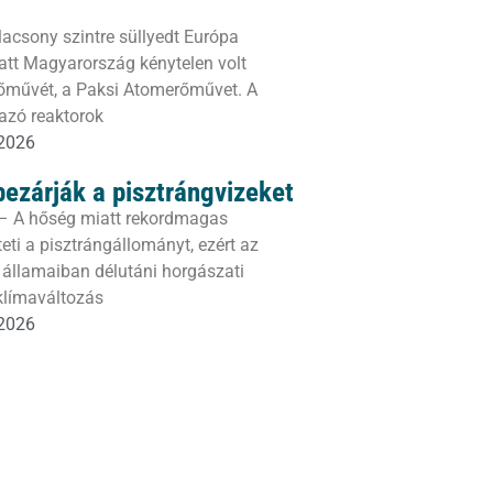
lacsony szintre süllyedt Európa
att Magyarország kénytelen volt
erőművét, a Paksi Atomerőművet. A
azó reaktorok
 2026
bezárják a pisztrángvizeket
– A hőség miatt rekordmagas
eti a pisztrángállományt, ezért az
 államaiban délutáni horgászati
 klímaváltozás
 2026