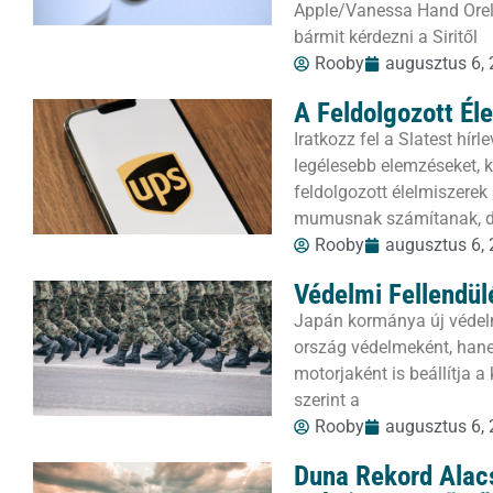
Apple/Vanessa Hand Orel
bármit kérdezni a Siritől
Rooby
augusztus 6,
A Feldolgozott Él
Iratkozz fel a Slatest hí
legélesebb elemzéseket, kr
feldolgozott élelmiszere
mumusnak számítanak, 
Rooby
augusztus 6,
Védelmi Fellendül
Japán kormánya új védel
ország védelmeként, han
motorjaként is beállítja 
szerint a
Rooby
augusztus 6,
Duna Rekord Alacs