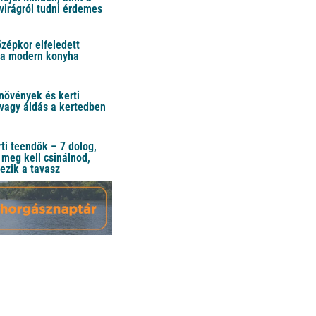
virágról tudni érdemes
özépkor elfeledett
 a modern konyha
növények és kerti
vagy áldás a kertedben
ti teendők – 7 dolog,
meg kell csinálnod,
ezik a tavasz